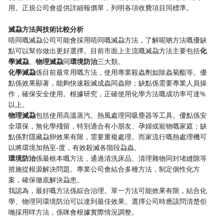
用。正規公司會提供詳細報價單，列明各項收費項目同標準。
​滅蝨方法與技術比較分析​
唔同嘅滅蝨公司可能會採用唔同嘅滅蝨方法，了解呢啲方法嘅優缺
點可以幫你做出更好選擇。目前市面上主流嘅滅蝨方法主要包括​
​化
學滅蝨​
​、​
​物理滅蝨​
​同​
​環境防治​
​三大類。
​化學滅蝨​
​係目前最常用嘅方法，使用專業殺蟲劑如除蟲菊酯等。優
點係效果顯著，能夠快速殺滅成蟲同蟲卵；缺點係需要專業人員操
作，確保安全使用。根據研究，正確使用化學方法嘅成功率可達%
以上。
​物理滅蝨​
​包括使用高溫蒸汽、熱風處理同吸塵器等工具。優點係安
全環保，無化學殘留，特別適合有小朋友、孕婦或寵物嘅家庭；缺
點係對隱藏蝨卵效果有限，需要重複處理。而家流行嘅熱處理機可
以將環境加熱至-度，有效殺滅各階段蝨蟲。
​環境防治​
​係最根本嘅方法，通過清洗床品、清理雜物同封堵縫隙等
措施從根源解決問題。專業公司會結合多種方法，制定個性化方
案，確保徹底解決蝨患。
我認為，最好嘅方法係綜合治理。單一方法可能效果有限，結合化
學、物理同環境防治可以達到最佳效果。選擇公司時應該問清楚佢
哋採用咩方法，係咪會根據實際情況調整。