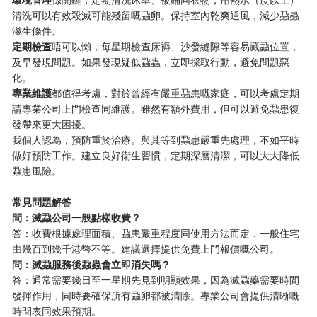
清洗可以有效殺滅可能殘留嘅蝨卵。保持室內乾爽通風，減少蝨蟲
滋生條件。
​定期檢查​
​唔可以懶，每星期檢查床褥、沙發縫隙等容易藏蝨位置，
及早發現問題。如果發現疑似蝨蟲，立即採取行動，避免問題惡
化。
​專業維護​
​都值得考慮，對於曾經有嚴重蝨患嘅家庭，可以考慮定期
請專業公司上門檢查同維護。雖然有額外費用，但可以避免蝨患復
發帶來更大困擾。
我個人認為，預防重於治療。與其等到蝨患嚴重先處理，不如平時
做好預防工作。建立良好衛生習慣，定期深層清潔，可以大大降低
蝨患風險。
​常見問題解答​
​問：滅蝨公司一般點樣收費？​
答：收費根據處理面積、蝨患嚴重程度同使用方法而定，一般住宅
由幾百到幾千港幣不等。建議選擇提供免費上門報價嘅公司。
​問：滅蝨服務後蝨蟲會立即消失嗎？​
答：通常需要幾日至一星期先見到明顯效果，因為滅蝨藥需要時間
發揮作用，同時要確保所有蝨卵都被清除。專業公司會提供清晰嘅
時間表同效果預期。