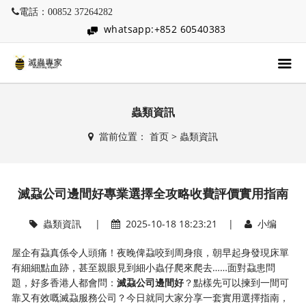
電話：00852 37264282
whatsapp:+852 60540383
蟲類資訊
當前位置：
首页
>
蟲類資訊
滅蝨公司邊間好專業選擇全攻略收費評價實用指南
蟲類資訊
|
2025-10-18 18:23:21 |
小编
屋企有蝨真係令人頭痛！夜晚俾蝨咬到周身痕，朝早起身發現床單
有細細點血跡，甚至親眼見到細小蟲仔爬來爬去……面對蝨患問
題，好多香港人都會問：​
​滅蝨公司邊間好​
​？點樣先可以揀到一間可
靠又有效嘅滅蝨服務公司？今日就同大家分享一套實用選擇指南，