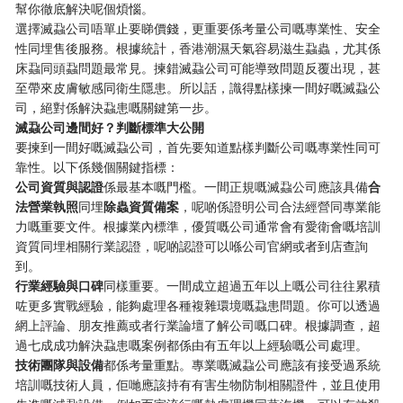
幫你徹底解決呢個煩惱。
選擇滅蝨公司唔單止要睇價錢，更重要係考量公司嘅專業性、安全
性同埋售後服務。根據統計，香港潮濕天氣容易滋生蝨蟲，尤其係
床蝨同頭蝨問題最常見。揀錯滅蝨公司可能導致問題反覆出現，甚
至帶來皮膚敏感同衛生隱患。所以話，識得點樣揀一間好嘅滅蝨公
司，絕對係解決蝨患嘅關鍵第一步。
​滅蝨公司邊間好？判斷標準大公開​
要揀到一間好嘅滅蝨公司，首先要知道點樣判斷公司嘅專業性同可
靠性。以下係幾個關鍵指標：
​公司資質與認證​
​係最基本嘅門檻。一間正規嘅滅蝨公司應該具備​
​合
法營業執照​
​同埋​
​除蟲資質備案​
​，呢啲係證明公司合法經營同專業能
力嘅重要文件。根據業內標準，優質嘅公司通常會有愛衛會嘅培訓
資質同埋相關行業認證，呢啲認證可以喺公司官網或者到店查詢
到。
​行業經驗與口碑​
​同樣重要。一間成立超過五年以上嘅公司往往累積
咗更多實戰經驗，能夠處理各種複雜環境嘅蝨患問題。你可以透過
網上評論、朋友推薦或者行業論壇了解公司嘅口碑。根據調查，超
過七成成功解決蝨患嘅案例都係由有五年以上經驗嘅公司處理。
​技術團隊與設備​
​都係考量重點。專業嘅滅蝨公司應該有接受過系統
培訓嘅技術人員，佢哋應該持有有害生物防制相關證件，並且使用