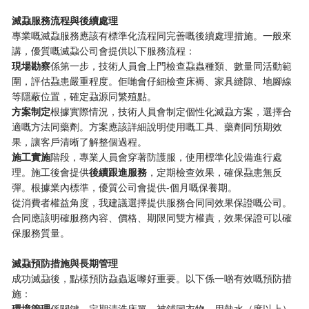
​滅蝨服務流程與後續處理​
專業嘅滅蝨服務應該有標準化流程同完善嘅後續處理措施。一般來
講，優質嘅滅蝨公司會提供以下服務流程：
​現場勘察​
​係第一步，技術人員會上門檢查蝨蟲種類、數量同活動範
圍，評估蝨患嚴重程度。佢哋會仔細檢查床褥、家具縫隙、地腳線
等隱蔽位置，確定蝨源同繁殖點。
​方案制定​
​根據實際情況，技術人員會制定個性化滅蝨方案，選擇合
適嘅方法同藥劑。方案應該詳細說明使用嘅工具、藥劑同預期效
果，讓客戶清晰了解整個過程。
​施工實施​
​階段，專業人員會穿著防護服，使用標準化設備進行處
理。施工後會提供​
​後續跟進服務​
​，定期檢查效果，確保蝨患無反
彈。根據業內標準，優質公司會提供-個月嘅保養期。
從消費者權益角度，我建議選擇提供服務合同同效果保證嘅公司。
合同應該明確服務內容、價格、期限同雙方權責，效果保證可以確
保服務質量。
​滅蝨預防措施與長期管理​
成功滅蝨後，點樣預防蝨蟲返嚟好重要。以下係一啲有效嘅預防措
施：
​環境管理​
​係關鍵，定期清洗床單、被鋪同衣物，用熱水（度以上）