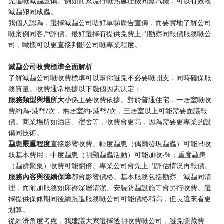
先進嘅滅蝨設備。例如而家流行嘅熱處理機同蒸汽機，可以有效殺
滅蝨卵同成蟲。
我個人認為，選擇滅蝨公司唔好單睇廣告宣傳，而要實地了解公司
嘅案例同客戶評價。最好選擇有提供免費上門勘察同報價服務嘅公
司，噉樣可以更直接判斷公司嘅專業程度。
​滅蝨公司收費標準全面解析​
了解滅蝨公司嘅收費標準可以幫你避免不必要嘅開支，同時確保服
務質量。收費通常根據以下幾個因素決定：
​服務類型與場所大小​
​係主要收費依據。對於普通住宅，一居室嘅收
費約為-港幣/次，兩居室約-港幣/次，三居室以上可能需要面議報
價。商業場所如酒店、宿舍等，收費會更高，因為需要更專業的設
備同技術。
​蝨患嚴重程度​
​直接影響收費。輕度蝨患（偶爾發現蝨蟲）可能只收
取基本費用；中度蝨患（明顯蝨蟲活動）可能加收-%；重度蝨患
（蝨群聚集）收費可能翻倍。專業公司會先上門評估情況再報價。
​服務內容與後續保障​
​都會影響價格。基本服務包括勘察、滅蝨同清
理，而附加服務如床褥深層清潔、安裝防蝨設施等會另行收費。選
擇提供保修期同後續跟進服務嘅公司可能價格稍高，但長遠來看更
划算。
從經濟角度考慮，我建議大家選擇透明收費嘅公司，避免隱藏費