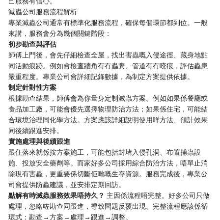
己服務有信心。
滅蟲公司服務流程解析
專業滅蟲公司通常有標準化服務流程，確保每個環節都到位。一般
來講，服務會分為幾個關鍵階段：
​初步勘查與評估​
師傅上門後，會先仔細檢查全屋，找出害蟲嘅入侵途徑、藏身地點
同活動痕跡。例如會檢查牆角有冇蟲糞、管道有冇咬痕，評估蟲患
嚴重程度。專業公司會詳細記錄數據，為制定方案提供依據。
​制定針對性方案​
根據勘查結果，師傅會為你量身定制滅蟲方案。例如如果係餐廳或
食品加工廠，可能會優先選擇物理防治方法；如果係住宅，可能結
合環境治理同化學方法。方案應該詳細說明使用咩方法、預計效果
同後續跟進安排。
​實施處理與後續跟進​
跟住落來就係按方案施工，可能包括封堵入侵孔洞、布置捕蟲設
施、投放安全藥劑等。而家好多公司採用綜合防治方法，唔單止消
除現有害蟲，更重要係切斷佢哋嘅生存資源。服務完成後，專業公
司會提供防蟲建議，並安排定期回訪。
​點解有時滅蟲服務效果唔持久？​
​ 主因係流程唔完整。好多公司只做
處理，忽略咗勘查同跟進，導致問題反覆出現。完整流程應該係循
環式：勘查→方案→處理→跟進→調整。