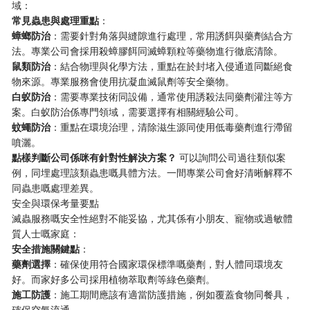
域：
​常見蟲患與處理重點​
​：
​蟑螂防治​
​：需要針對角落與縫隙進行處理，常用誘餌與藥劑結合方
法。專業公司會採用殺蟑膠餌同滅蟑顆粒等藥物進行徹底清除。
​鼠類防治​
​：結合物理與化學方法，重點在於封堵入侵通道同斷絕食
物來源。專業服務會使用抗凝血滅鼠劑等安全藥物。
​白蚁防治​
​：需要專業技術同設備，通常使用誘殺法同藥劑灌注等方
案。白蚁防治係專門領域，需要選擇有相關經驗公司。
​蚊蠅防治​
​：重點在環境治理，清除滋生源同使用低毒藥劑進行滯留
噴灑。
​點樣判斷公司係咪有針對性解決方案？​
​ 可以詢問公司過往類似案
例，同埋處理該類蟲患嘅具體方法。一間專業公司會好清晰解釋不
同蟲患嘅處理差異。
安全與環保考量要點
滅蟲服務嘅安全性絕對不能妥協，尤其係有小朋友、寵物或過敏體
質人士嘅家庭：
​安全措施關鍵點​
​：
​藥劑選擇​
​：確保使用符合國家環保標準嘅藥劑，對人體同環境友
好。而家好多公司採用植物萃取劑等綠色藥劑。
​施工防護​
​：施工期間應該有適當防護措施，例如覆蓋食物同餐具，
確保空氣流通。