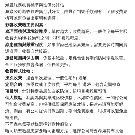
滅蟲服務收費標準與性價比評估
滅蟲公司嘅收費差異可以好大，由幾百到幾千蚊都有。了解收費結
構可以幫你做出更明智選擇：
​影響收費嘅主要因素​
​：
​處理面積與環境複雜度​
​：單位越大，收費越高。一般住宅每平方呎
收費大約喺-蚊港幣之間，視乎複雜程度。
​蟲患種類與嚴重程度​
​：如果害蟲已經築巢繁殖，需要更多時間同資
源處理，收費自然較高。
​服務範圍與保固期​
​：係基本滅蟲，定係包含長期預防同環境改善。
全面服務收費會高啲，但長遠更抵。
​收費模式比較​
​：
​按次收費​
​：適合單次處理，一般住宅約-港幣
​定期合約​
​：按季度或年度收費，平均每月-港幣，包含定期檢查
​項目制​
​：針對特定蟲患如白蚁防治，按項目複雜度報價
​個人觀點​
​：我認為與其單純比較價格，不如睇性價比。一間好公司
可能會收費稍高，但提供嘅質保同專業建議，長遠來講可能更經
濟。例如，有公司提供日保固期，期間免費跟進，咁樣可以避免重
複消費。
不同蟲患需要點樣選擇針對性服務？
唔同類型嘅蟲患需要唔同處理方法，選擇公司時要考慮其專長領