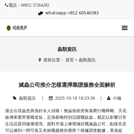
電話：00852 37264282
whatsapp:+852 60540383
蟲類資訊
當前位置：
首页
>
蟲類資訊
滅蟲公司推介怎樣選擇靠譜服務全面解析
蟲類資訊
|
2025-10-18 18:23:36 |
小编
屋企出現蟲患真係好令人頭痛！無論係廚房角落爬行嘅蟑螂、天花
板傳來窸窣聲嘅老鼠，定係夜晚特別活躍嘅蚊蟲，都足以影響日常
生活品質同健康環境。面對市場上琳瑯滿目嘅滅蟲公司，點樣先至
可以揀到一間可靠又有效嘅服務供應商？根據調查數據，香港超