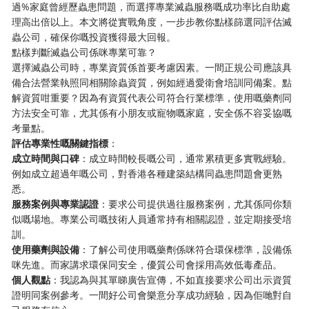
過%家庭曾經歷蟲患問題，而選擇專業滅蟲服務嘅成功率比自助處
理高出倍以上。本文將從實戰角度，一步步教你點樣篩選同評估滅
蟲公司，確保你嘅投資獲得最大回報。
點樣判斷滅蟲公司係咪專業可靠？
選擇滅蟲公司時，專業資質係首要考慮因素。一間正規公司應該具
備合法營業執照同相關除蟲資質，例如經過愛衛會培訓同備案。點
解資質咁重要？因為有資質代表公司符合行業標準，使用嘅藥劑同
方法安全可靠，尤其係有小朋友或寵物嘅家庭，安全係不容妥協嘅
考量點。
​評估專業性嘅關鍵指標​
​：
​成立時間與口碑​
​：成立時間較長嘅公司，通常累積更多實戰經驗。
例如成立超過年嘅公司，對香港各種建築結構同蟲患問題會更熟
悉。
​服務案例與專業認證​
​：要求公司提供過往服務案例，尤其係同你類
似嘅場地。專業公司嘅技術人員通常持有相關認證，並定期接受培
訓。
​使用藥劑與設備​
​：了解公司使用嘅藥劑係咪符合環保標準，設備係
咪先進。而家講求環保同安全，優質公司會採用高效低毒產品。
​個人觀點​
​：我認為與其單睇廣告宣傳，不如直接要求公司出示資質
證明同案例參考。一間好公司會樂意分享成功經驗，因為佢哋對自