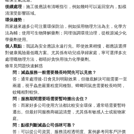
​後續處理​
​：施工後應該有清晰指引，例如幾時可以返回室內，點樣
清潔受影響區域。
​環保趨勢​
​：
而家越來越多公司注重環保防治，例如採用物理方法為主，化學方
法為輔；使用可生物降解藥劑；同埋強調環境治理，從根源減少化
學藥劑使用。
​個人觀點​
​：我認為安全應該永遠行先。即使效果稍慢，都應該選擇
對健康風險最低嘅方案。尤其係有幼兒或孕婦家庭，寧可選擇多次
處理嘅物理方法，都唔好貪快用強力化學藥劑。
條常見問題快速解惑
​問：滅蟲服務一般需要幾長時間先可以見效？​
答：通常處理後-日會見到明顯效果，但徹底解決可能需要一至
兩週，視乎蟲患嚴重程度同種類。蟑螂同鼠患需要較長時間，
蚊蠅相對較快。
​問：服務期間需要唔需要暫時搬出去住？​
答：而家好多公司使用方法都比較安全環保，通常唔需要暫時
遷出。但最好同服務商確認清楚，尤其係有敏感人士或寵物家
庭。
​問：點樣判斷滅蟲公司係咪可靠？​
答：可以從公司資質、服務流程透明度、案例參考同客戶評價