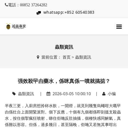
電話：00852 37264282
whatsapp:+852 60540383
蟲類資訊
當前位置：
首页
>
蟲類資訊
强效殺曱甴藥水，係咪真係一噴就搞掂？
蟲類資訊
|
2026-03-05 10:00:10 |
小编
半夜三更，入廚房想拎杯水飲，一開燈，就見到幾隻烏蠅咁大嘅曱
甴係灶台上面開緊派對。個下反應，十個有九個都係即刻搵支殺蟲
水，按住個掣瘋狂噴射，睇住佢哋反肚抽搐，個種快感同解氣，真
係難以形容。但係，過多幾日，甚至隔晚，佢哋又若無其事咁出