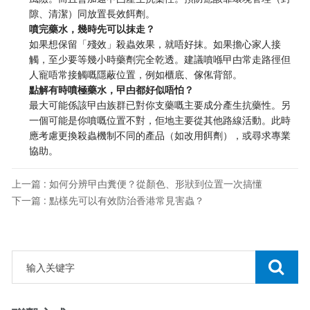
隙、清潔）同放置長效餌劑。
噴完藥水，幾時先可以抹走？
如果想保留「殘效」殺蟲效果，就唔好抹。如果擔心家人接
觸，至少要等幾小時藥劑完全乾透。建議噴喺曱甴常走路徑但
人寵唔常接觸嘅隱蔽位置，例如櫃底、傢俬背部。
點解有時噴極藥水，曱甴都好似唔怕？
最大可能係該曱甴族群已對你支藥嘅主要成分產生抗藥性。另
一個可能是你噴嘅位置不對，佢地主要從其他路線活動。此時
應考慮更換殺蟲機制不同的產品（如改用餌劑），或尋求專業
協助。
上一篇 : 如何分辨曱甴糞便？從顏色、形狀到位置一次搞懂
下一篇 : 點樣先可以有效防治香港常見害蟲？