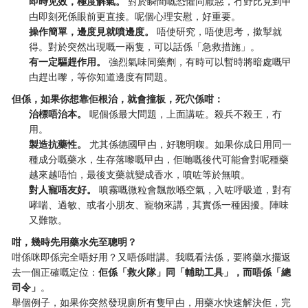
即時见效，極度解氣。
​ 對於瞬間嘅恐懼同厭惡，冇野比見到曱
甴即刻死係眼前更直接。呢個心理安慰，好重要。
操作簡單，邊度見就噴邊度。
​ 唔使研究，唔使思考，撳掣就
得。對於突然出現嘅一兩隻，可以話係「急救措施」。
有一定驅趕作用。
​ 強烈氣味同藥劑，有時可以暫時將暗處嘅曱
甴趕出嚟，等你知道邊度有問題。
但係，如果你想靠佢根治，就會撞板，死穴係咁：
治標唔治本。
​ 呢個係最大問題，上面講咗。殺兵不殺王，冇
用。
製造抗藥性。
​ 尤其係德國曱甴，好聰明㗎。如果你成日用同一
種成分嘅藥水，生存落嚟嘅曱甴，佢哋嘅後代可能會對呢種藥
越來越唔怕，最後支藥就變成香水，噴咗等於無噴。
對人寵唔友好。
​ 噴霧嘅微粒會飄散喺空氣，入咗呼吸道，對有
哮喘、過敏、或者小朋友、寵物來講，其實係一種困擾。陣味
又難散。
咁，幾時先用藥水先至聰明？
咁係咪即係完全唔好用？又唔係咁講。我嘅看法係，要將藥水擺返
去一個正確嘅定位：
佢係「救火隊」同「輔助工具」，而唔係「總
司令」
。
舉個例子，如果你突然發現廁所有隻曱甴，用藥水快速解決佢，完