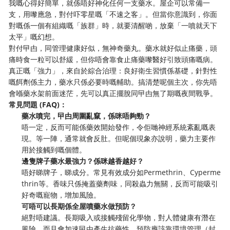
我嘅心得好簡單，就係唔好神化任何一支藥水。屋企可以常備一
支，用嚟應急，對付吓零星嘅「不速之客」。但當你意識到，你面
對嘅係一個有組織嘅「族群」時，就要清醒啲，放棄「一噴就天下
太平」嘅幻想。
對付曱甴，同管理健康好似，無神奇藥丸。藥水就好似止痛藥，頭
痛時食一粒可以舒緩，但你唔會靠食止痛藥嚟醫好引致頭痛嘅病。
真正嘅「強力」，來自於綜合治理：良好衛生習慣係基礎，針對性
嘅餌劑係主力，藥水只係必要時嘅輔助。搞清楚呢個主次，你先唔
會喺藥水架前面迷茫，先可以真正擺脫同曱甴無了期嘅夜間戰爭。
常見問題 (FAQ)：
藥水噴完，曱甴周圍亂竄，係咪唔夠勁？
唔一定，反而可能係藥效開始發作，令佢哋神經系統紊亂嘅表
現。等一陣，通常就會反肚。但呢個現象亦說明，藥力主要作
用於接觸到嘅個體。
邊隻牌子藥水最強力？係咪越香越好？
唔好睇牌子，睇成分。常見有效成分如Permethrin、Cyperme
thrin等。香味只係掩蓋藥劑味，同殺蟲力無關，反而可能吸引
好奇嘅寵物，增加風險。
可唔可以長期係全屋噴藥水做預防？
絕對唔建議。長期吸入或接觸殘留化學物，對人體健康有潛在
風險。而且會加速曱甴產生抗藥性。預防應該靠環境管理（封