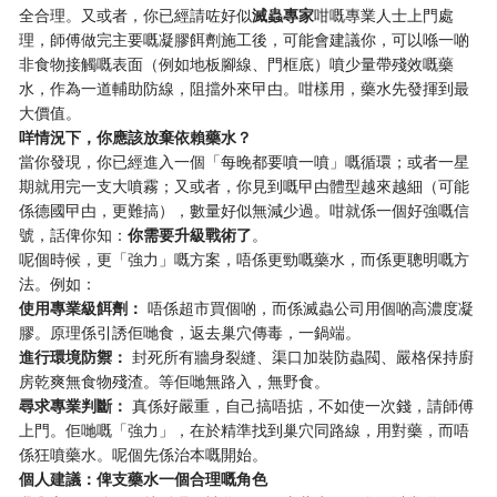
全合理。又或者，你已經請咗好似
滅蟲專家
咁嘅專業人士上門處
理，師傅做完主要嘅凝膠餌劑施工後，可能會建議你，可以喺一啲
非食物接觸嘅表面（例如地板腳線、門框底）噴少量帶殘效嘅藥
水，作為一道輔助防線，阻擋外來曱甴。咁樣用，藥水先發揮到最
大價值。
咩情況下，你應該放棄依賴藥水？
當你發現，你已經進入一個「每晚都要噴一噴」嘅循環；或者一星
期就用完一支大噴霧；又或者，你見到嘅曱甴體型越來越細（可能
係德國曱甴，更難搞），數量好似無減少過。咁就係一個好強嘅信
號，話俾你知：
你需要升級戰術了
。
呢個時候，更「強力」嘅方案，唔係更勁嘅藥水，而係更聰明嘅方
法。例如：
使用專業級餌劑：
​ 唔係超市買個啲，而係滅蟲公司用個啲高濃度凝
膠。原理係引誘佢哋食，返去巢穴傳毒，一鍋端。
進行環境防禦：
​ 封死所有牆身裂縫、渠口加裝防蟲閥、嚴格保持廚
房乾爽無食物殘渣。等佢哋無路入，無野食。
尋求專業判斷：
​ 真係好嚴重，自己搞唔掂，不如使一次錢，請師傅
上門。佢哋嘅「強力」，在於精準找到巢穴同路線，用對藥，而唔
係狂噴藥水。呢個先係治本嘅開始。
個人建議：俾支藥水一個合理嘅角色