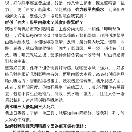
現，好似咩事都無發生過。於是，你又會去超市，揀支聲稱更「強
力」、更「速效」嘅藥水。問題就係，
強力殺曱甴藥水
，到底係終
極解決方案，定係只係一場短暫嘅自我安慰？
咩係「強力」殺曱甴藥水？其實佢殺緊咩？
我哋平時係超市買到嘅噴霧，主要分兩大類。一類係「即時擊倒
型」，通常係Pyrethroid（擬除蟲菊酯）類化學物，作用係攻擊曱
甴嘅神經系統，令佢哋即刻痙攣、反轉，幾分鐘內玩完。個種「即
殺」感覺，就係我哋覺得佢「強力」嘅原因。另一類，係帶有「殘
效」嘅，噴完乾咗之後，藥膜仲會留係表面一段時間，曱甴行過掂
到都會中毒。
聽落好完美，係咪？但係現實好骨感。呢啲藥水嘅「強力」，好多
時只對你眼前見到嘅曱甴有效。而曱甴嘅大本營，99%都係喺你見
唔到嘅地方：雪櫃壓縮機後面、洗衣機底個罅隙、牆身裂縫入面，
或者，鄰居間屋度。你噴死幾隻「前線工人」，巢穴裡面仲有幾百
隻，包括不停生蛋嘅蟻后。所以，藥水嘅「強力」，往往只係一場
局部勝利，遠遠唔係戰爭嘅終結。
藥水嘅三大優點同三大死穴
我成日覺得，了解一件工具，就要知佢好同唔好。等我列一列，等
大家心中有數。
點解我哋咁鍾意用噴霧？因為佢真係有優點：