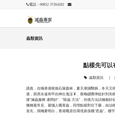
電話：00852 37264282
蟲類資訊
點樣先可以
蟲類資訊
|
講真，住喺香港呢個石屎森林，夏天潮濕翳焗，冬天又
過，廚房永遠有曱甴神出鬼沒🪳、夜晚瞓覺俾蚊針到失
搜“滅蟲服務 邊間好”、“除蟲 方法”，但係方法試極
幾種最常見、最惱人嘅害蟲，同埋點樣對症下藥，由治
首先，我哋要明白，香港嘅居住環境真係幾“惹蟲”。樓