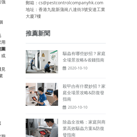
道強
郵箱：cs@pestcontrolcompanyhk.com
地址：香港九龍新蒲崗八達街3號安達工業
大廈7樓
個
推薦新聞
品
家用
範圍
驅蟲有哪些妙招？家庭
，或
全場景攻略&省錢指南
2020-10-10
爾見
業
殺曱甴有什麼妙招？家
庭全場景攻略&防復發
指南
2020-10-10
除蟲全攻略：家庭與商
處
業高效驅蟲方案&防復
發指南
定期