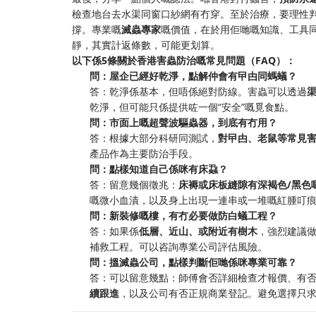
檢查地台去水渠同窗口紗網有冇穿。至於治療，要理性
撐。專業嘅
滅蟲專家
嘅價值，在於用佢哋嘅知識、工具
靜，其實計返條數，可能更划算。
以下係5條關於香港害蟲防治嘅常見問題（FAQ）：
問：屋企已經好乾淨，點解仲會有曱甴同螞蟻？
答：乾淨係基本，但唔係絕對防線。害蟲可以透過
乾淨，但可能只係提供咗一個“安全”嘅覓食點。
問：市面上嘅超聲波驅蟲器，到底有冇用？
答：根據大部分科研同測試，
對曱甴、老鼠等常見
產品作為主要防治手段。
問：點樣知道自己係咪有床蝨？
答：留意幾個徵兆：
床褥或床板縫隙有深褐色/黑色
嘅微小血漬，以及身上出現一連串或一堆嘅紅腫叮
問：新裝修嘅樓，有冇必要做防白蟻工程？
答：如果係
低層、近山、或附近有樹木
，強烈建議
補救工程。可以咨詢專業公司評估風險。
問：搵滅蟲公司，點樣判斷佢哋係咪專業可靠？
答：可以留意幾點：師傅會否詳細檢查才報價、有
續跟進
，以及公司有否正規商業登記。避免選擇只