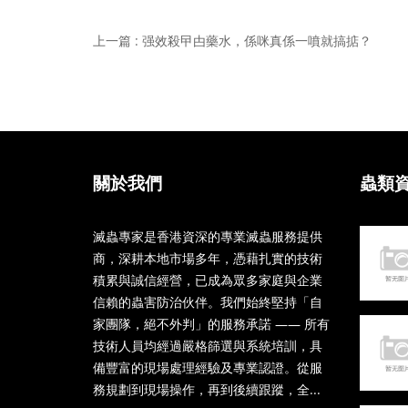
上一篇 : 强效殺曱甴藥水，係咪真係一噴就搞掂？
關於我們
蟲類
滅蟲專家是香港資深的專業滅蟲服務提供
商，深耕本地市場多年，憑藉扎實的技術
積累與誠信經營，已成為眾多家庭與企業
信賴的蟲害防治伙伴。我們始終堅持「自
家團隊，絕不外判」的服務承諾 —— 所有
技術人員均經過嚴格篩選與系統培訓，具
備豐富的現場處理經驗及專業認證。從服
務規劃到現場操作，再到後續跟蹤，全...