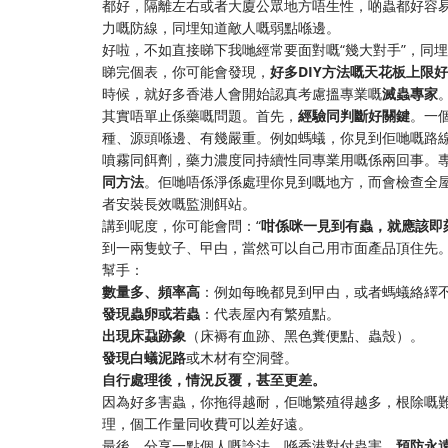
都好，隔離左右或者大廈公眾地方唔生性，啲蟲都好容
力嘅防線，同埋知道敵人嘅弱點喺邊。
好啦，不如直接睇下我哋經常要面對嘅“幾大對手”，同
睇完個表，你可能會發現，
好多DIY方法嘅天花板上限
時候，就好多香港人會開始認真考慮搵專業嘅
滅蟲專家
其實唔單止係藥嘅問題。首先，
經驗同判斷好關鍵
。一
種、源頭喺邊、有幾嚴重。例如螞蟻，你見到佢哋嘅路
噴霧同餌劑，藥力濃度同持續性同專業用嘅係兩回事。
同方法
。佢哋唔係淨係處理你見到嘅地方，而會檢查全
者安裝長效嘅監測餌站。
講到呢度，你可能會問：“
咁係咪一見到有蟲，就應該即
到一兩隻蚊子、曱甴，當然可以自己用市面產品頂住先
幫手：
數量多、頻率高
：例如每晚都見到曱甴，或者螞蟻絡繹
發現蟲卵或若蟲
：代表屋內有繁殖點。
出現床蝨跡象
（床褥有血跡、黑色糞便點、蟲殼）。
發現白蟻泥路
或木材有空洞聲。
自行處理後，情況反覆，甚至更差。
因為好多害蟲，你拖得越耐，佢哋繁殖得越多，根除嘅
理，個工作量同收費可以差好遠。
最後，分享一點個人嘅諗法。喺香港對付蟲害，
預防永