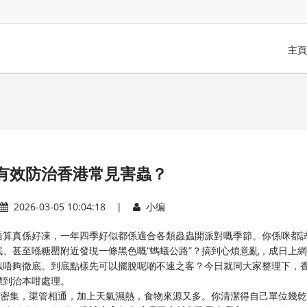
主頁
有效防治香港常見害蟲？
2026-03-05 10:04:18 |
小编
唔算真係好凍，一年四季好似都係適合各類蟲蟲開派對嘅季節。你係咪都
眠、甚至喺糖罌附近發現一條黑色嘅“螞蟻公路”？搞到心煩意亂，成日上網
都好似唔夠徹底。到底點樣先可以擺脫呢啲不速之客？今日就同大家整理下，
標到治本咁處理。
宇密集，渠管相通，加上天氣濕熱，食物來源又多。你清潔得自己單位幾