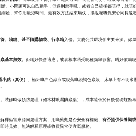
判斷。小問題可以自己動手，但遇到棘手嘅，或者自己搞極都唔得，就唔
同經驗，幫你用最短時間、最有效方法結束場仗，換返嚟嘅係安心同長遠
渠管、牆縫、甚至隨購物袋、行李箱
入侵。大廈公共環境係主要來源。你
害蟲基本無效
。佢哋好快會適應，或者根本唔受呢種頻率影響。唔好依賴
嘅小點（糞便）
、極細嘅白色蟲卵或脫落嘅淺褐色蟲殼、床單上有不明來
痕。
做。裝修時做預防處理（如木材噴灑防蟲藥），成本遠低於日後發現蛀蝕
否解釋蟲害來源同處理方案、用嘅藥劑是否安全有標籤、
有否提供保養期
求即時見效、無法解釋原理或收費異常便宜嘅服務。