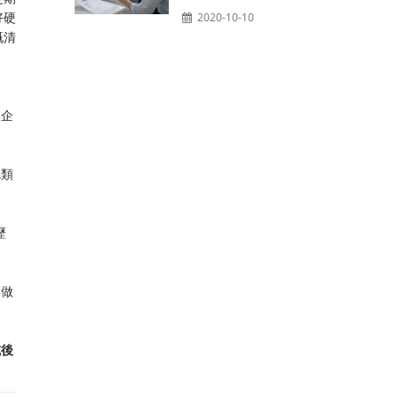
好硬
2020-10-10
嘅清
屋企
呢類
歷
再做
或後