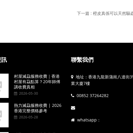
下一篇 : 橙皮真係可以天然驅
資訊
聯繫我們
村屋滅蝨服務收費｜香港
地址：香港九龍新蒲崗八達街3
村屋有蝨點算？20年師傅
業大廈7樓
講收費真相
2026-05-30
00852 37264282
熱力滅蝨服務收費 | 2026
香港完整價格參考
2026-05-28
whatsapp：