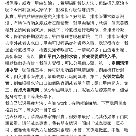
機保養」或者「曱甴防治」，希望揾到解決方法，但點樣先至治本
呢？今日我就同大家傾下，點樣對付呢個麻煩事。
其實，曱甴點解會鍾意爬入排水管？好簡單，排水管通常陰暗潮
濕，有時仲有啲灰塵或者霉菌積聚，對曱甴嚟講，就係一個完美嘅
藏身之所同食物來源。你諗下，冷氣機運行嘅時候，會排出冷凝
水，條喉管長期濕漉漉，曱甴最鍾意呢種環境。而且，排水管連接
去室外或者去水口，曱甴可以輕易從外邊爬入嚟。我記得有次，我
屋企冷氣機滴水，檢查先知條喉塞咗，一清就好多曱甴蛋走出嚟，
真係嚇親。所以，
防止曱甴入侵排水管，首先要從環境入手
。
咁點樣做先有效？我個人覺得，可以分幾個步驟。第一，
定期清潔
排水管
，呢個係基本。你可以用啲溫和嘅清潔劑，例如梳打粉混
水，倒入排水管沖洗，幫助去除污垢同氣味。第二，
安裝防蟲裝
置
，例如喺排水管出口加個防蟲網或者單向閥，阻止曱甴爬入。第
三，
保持周圍乾爽
，減少曱甴嘅吸引力。呢啲方法聽落簡單，但做
起身有冇用？等我分享下。
我自己試過幾種方法，有啲 work，有啲就嘛嘛地。下面我用個表
格對比下，等大家一目了然：
從表格睇到，請滅蟲專家雖然貴，但效果最好，尤其係如果曱甴問
題嚴重。講開滅蟲專家，我有朋友搵過一間叫「滅蟲專家」嘅公
司，佢哋會用專業方法檢查同處理排水管，真係幾徹底。不過，唔