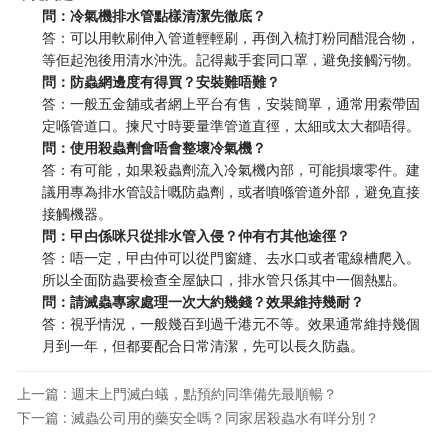
問：冷氣機排水管點樣清潔先徹底？
答：可以用軟刷伸入管道輕輕刷，再倒入梳打粉同醋混合物，
等佢起泡後用清水沖洗。記得戴手套同口罩，避免接觸污物。
問：防蟲網邊度有得買？安裝難唔難？
答：一般五金舖或者網上平台有售，安裝簡單，通常用索帶固
定喺管道口。揀尺寸時要量準管道直徑，太細或太大都唔得。
問：使用殺蟲劑會唔會整壞冷氣機？
答：有可能，如果殺蟲劑流入冷氣機內部，可能損壞零件。建
議用專為排水管設計嘅防蟲劑，或者噴喺管道外部，避免直接
接觸機器。
問：曱甴係咪只從排水管入侵？仲有冇其他途徑？
答：唔一定，曱甴仲可以從門窗縫、去水口或者電線槽爬入。
所以全面防蟲要檢查全屋缺口，排水管只係其中一個熱點。
問：請滅蟲專家處理一次大約幾錢？效果維持幾耐？
答：視乎情況，一般幾百到過千港元不等。效果通常維持幾個
月到一年，但都要配合日常清潔，先可以長久防蟲。
上一篇 : 週末上門滅白蟻，點預約同準備先最順暢？
下一篇 : 滅蟲公司用的藥安全嗎？同家居殺蟲水有咩分別？