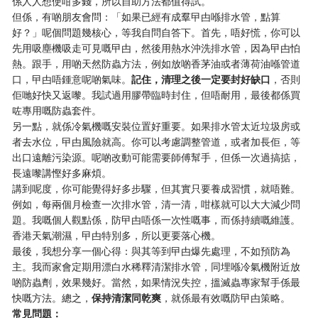
係人人想使咁多錢，所以自助方法都值得試。
但係，有啲朋友會問：「如果已經有成羣曱甴喺排水管，點算
好？」呢個問題幾核心，等我自問自答下。首先，唔好慌，你可以
先用吸塵機吸走可見嘅曱甴，然後用熱水沖洗排水管，因為曱甴怕
熱。跟手，用啲天然防蟲方法，例如放啲香茅油或者薄荷油喺管道
口，曱甴唔鍾意呢啲氣味。
記住，清理之後一定要封好缺口
，否則
佢哋好快又返嚟。我試過用膠帶臨時封住，但唔耐用，最後都係買
咗專用嘅防蟲套件。
另一點，就係冷氣機嘅安裝位置好重要。如果排水管太近垃圾房或
者去水位，曱甴風險就高。你可以考慮調整管道，或者加長佢，等
出口遠離污染源。呢啲改動可能需要師傅幫手，但係一次過搞掂，
長遠嚟講慳好多麻煩。
講到呢度，你可能覺得好多步驟，但其實只要養成習慣，就唔難。
例如，每兩個月檢查一次排水管，清一清，咁樣就可以大大減少問
題。我嘅個人觀點係，防曱甴唔係一次性嘅事，而係持續嘅維護。
香港天氣潮濕，曱甴特別多，所以更要落心機。
最後，我想分享一個心得：與其等到曱甴爆先處理，不如預防為
主。我而家會定期用漂白水稀釋清潔排水管，同埋喺冷氣機附近放
啲防蟲劑，效果幾好。當然，如果情況失控，搵滅蟲專家幫手係最
快嘅方法。總之，
保持清潔同乾爽
，就係最有效嘅防曱甴策略。
常見問題：