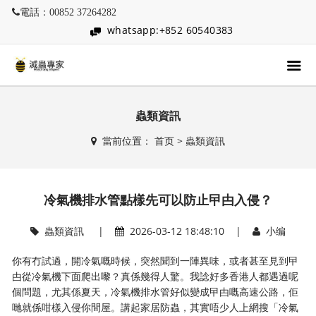
電話：00852 37264282
whatsapp:+852 60540383
蟲類資訊
當前位置：
首页
>
蟲類資訊
冷氣機排水管點樣先可以防止曱甴入侵？
蟲類資訊
|
2026-03-12 18:48:10 |
小编
你有冇試過，開冷氣嘅時候，突然聞到一陣異味，或者甚至見到曱
甴從冷氣機下面爬出嚟？真係幾得人驚。我諗好多香港人都遇過呢
個問題，尤其係夏天，冷氣機排水管好似變成曱甴嘅高速公路，佢
哋就係咁樣入侵你間屋。講起家居防蟲，其實唔少人上網搜「冷氣