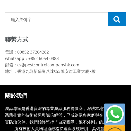
聯繫方式
電話：00852 37264282
whatsapp：+852 6054 0383
郵箱：cs@pestcontrolcompanyhk.com
地址：香港九龍新蒲崗八達街3號安達工業大廈7樓
關於我們
滅蟲專家是香港資深的專業滅蟲服務提供商，深耕本地市場多年，
憑藉扎實的技術積累與誠信經營，已成為眾多家庭與企業信賴的蟲
害防治伙伴。我們始終堅持「自家團隊，絕不外判」的服務承諾
—— 所有技術人員均經過嚴格篩選與系統培訓，具備豐富的現場處