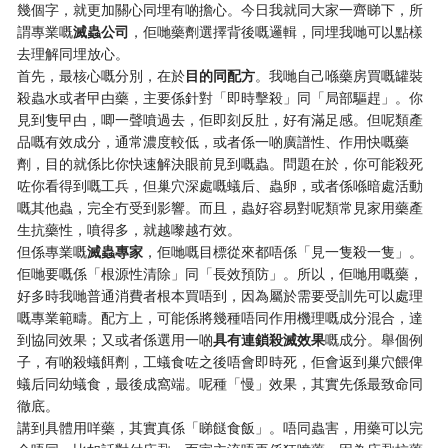
幾個字，就更加關心同埋有啲擔心。今日我就同大家一齊睇下，所
謂專業嘅
滅蟲公司
，佢哋藥劑選擇背後嘅邏輯，同埋我哋可以點樣
去理解同埋放心。
首先，最核心嘅分別，在於
目的同配方
。我哋自己喺藥房買嘅罐裝
殺蟲水或者曱甴藥，主要係針對「即時擊殺」同「局部驅趕」。你
見到隻曱甴，唧一聲噴過去，佢即刻反肚，好有滿足感。但呢類產
品嘅有效成分，通常濃度較低，或者係一啲廣譜性、作用快嘅藥
劑，目的就係比你快速解決眼前見到嘅蟲。問題在於，你可能殺死
咗你看得到嘅工兵，但巢穴深處嘅蟻后、蟲卵，或者係喺暗處活動
嘅其他蟲，完全冇受到影響。而且，蟲好容易對呢類常見家用藥產
生抗藥性，噴得多，就越嚟越冇效。
但係專業嘅
滅蟲專家
，佢哋嘅目標從來都唔係「見一隻殺一隻」。
佢哋要嘅係「根源性清除」同「長效預防」。所以，佢哋用嘅藥，
好多時我哋普通消費者根本買唔到，因為屬於需要受訓先可以處理
嘅專業範疇。配方上，可能係將幾種唔同作用機理嘅成分混合，達
到協同效果；又或者係選用一啲
具有連鎖殺滅效果
嘅成分。舉個例
子，有啲殺蟻餌劑，工蟻食咗之後唔會即時死，佢會返到巢穴餵俾
蟻后同幼蟻食，最後成窩端。呢種「慢」效果，其實先係最致命同
徹底。
講到具體用咩藥，其實真係「睇餸食飯」。唔同蟲害，用藥可以完