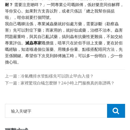
耐？
​ 需要注意啲咩？」一間專業公司嘅師傅，係好樂意同你解釋，
等你安心。如果對方支吾以對，或者只係話「總之我幫你搞掂
啦」，咁你就要打個問號。
我自己嘅睇法係，專業滅蟲藥就好似處方藥，需要診斷（勘察蟲
害）先可以對症下藥；而家用的，就好似成藥，治標不治本。蟲害
問題嚴重時，與其自己亂試藥，搞到蟲有抗藥性更難搞，不如交給
專業評估。
滅蟲專家
嘅價值，唔單只在於佢手頭上支藥，更在於佢
嘅經驗，知道喺邊個位落藥、用幾多份量、點樣搭配唔同方法，先
至係關鍵。希望你下次見到師傅施工時，可以多一份明白，少一份
擔心啦。
上一篇 : 冷氣機排水管點樣先可以防止曱甴入侵？
下一篇 : 家裡驚現白蟻怎麼辦？24小時上門服務真的靠譜嗎？