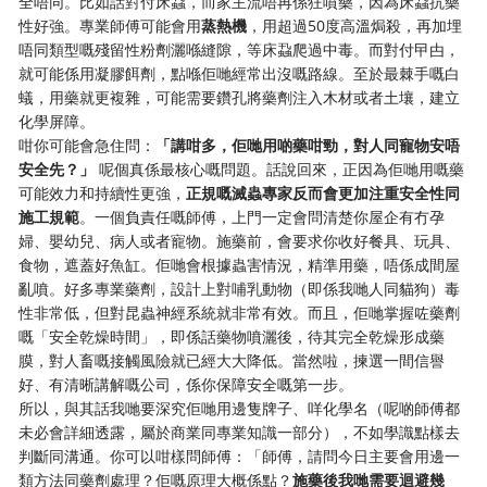
全唔同。比如話對付床蝨，而家主流唔再係狂噴藥，因為床蝨抗藥
性好強。專業師傅可能會用
蒸熱機
，用超過50度高溫焗殺，再加埋
唔同類型嘅殘留性粉劑灑喺縫隙，等床蝨爬過中毒。而對付曱甴，
就可能係用凝膠餌劑，點喺佢哋經常出沒嘅路線。至於最棘手嘅白
蟻，用藥就更複雜，可能需要鑽孔將藥劑注入木材或者土壤，建立
化學屏障。
咁你可能會急住問：
「講咁多，佢哋用啲藥咁勁，對人同寵物安唔
安全先？」
​ 呢個真係最核心嘅問題。話說回來，正因為佢哋用嘅藥
可能效力和持續性更強，
正規嘅滅蟲專家反而會更加注重安全性同
施工規範
。一個負責任嘅師傅，上門一定會問清楚你屋企有冇孕
婦、嬰幼兒、病人或者寵物。施藥前，會要求你收好餐具、玩具、
食物，遮蓋好魚缸。佢哋會根據蟲害情況，精準用藥，唔係成間屋
亂噴。好多專業藥劑，設計上對哺乳動物（即係我哋人同貓狗）毒
性非常低，但對昆蟲神經系統就非常有效。而且，佢哋掌握咗藥劑
嘅「安全乾燥時間」，即係話藥物噴灑後，待其完全乾燥形成藥
膜，對人畜嘅接觸風險就已經大大降低。當然啦，揀選一間信譽
好、有清晰講解嘅公司，係你保障安全嘅第一步。
所以，與其話我哋要深究佢哋用邊隻牌子、咩化學名（呢啲師傅都
未必會詳細透露，屬於商業同專業知識一部分），不如學識點樣去
判斷同溝通。你可以咁樣問師傅：「師傅，請問今日主要會用邊一
類方法同藥劑處理？佢嘅原理大概係點？
施藥後我哋需要迴避幾