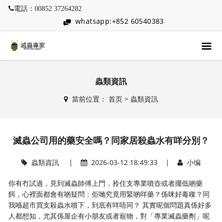
電話：00852 37264282
whatsapp:+852 60540383
蟲類資訊
當前位置：
首页
>
蟲類資訊
滅蟲公司用的藥安全嗎？同家居殺蟲水有咩分別？
蟲類資訊
|
2026-03-12 18:49:33 |
小编
你有冇試過，見到滅蟲師傅上門，拎住支專業噴壺或者擺低啲藥
餌，心裡面都會有啲疑問：佢哋究竟用緊啲咩藥？係咪好毒㗎？同
我喺超市買支殺蟲水噴下，到底有咩唔同？ 其實呢個問題真係好多
人都想知，尤其係屋企有小朋友或者寵物，對「專業滅蟲藥劑」呢