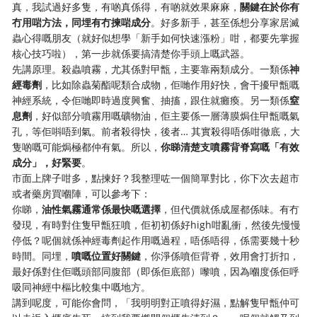
真，我試過好多隻，有啲真係得，有啲就效果麻麻，
關鍵在於你有
冇用啱方法，同埋有冇揀啱成分
。好多新手，甚至係想分享家居滅
蟲心得嘅朋友（就好似想學「新手如何快速漲粉」咁，都要先掌握
核心技巧啦），第一步就係要搞清楚你手頭上嘅武器。
先講原理。殺蟲噴霧，尤其係對曱甑，主要靠兩類成分。一類係
神
經毒劑
，比如除蟲菊酯呢類合成物，佢哋作用好快，會干擾曱甑嘅
神經系統，令佢哋即時過度興奮、抽搐，跟住就癱瘓。另一類係
窒
息劑
，好似部分噴霧用嘅礦物油，佢主要係一層薄膜焗住曱甑嘅氣
孔，等佢唞唔到氣。前者殺得快，後者… 其實殺得唔係咁徹底，大
隻啲嘅可能焗極都仲有氣。所以，
你睇清楚支噴霧背脊寫嘅「有效
成分」，好緊要
。
市面上牌子咁多，點揀好？我整理咗一個簡單對比，你下次去超市
或者藥房買嗰陣，可以參考下：
你睇，
油性氣霧通常係最快嘅選擇
，但代價就係成屋都係味。有冇
發現，有時對住隻曱甑狂噴，佢初初係好high咁亂衝，然後先慢慢
停低？呢個就係神經毒劑起作用嘅過程，唔係唔得，係需要幾十秒
時間。同埋，
噴嘅位置好關鍵
，你淨係噴佢背脊，效用會打折扣，
最好係對住佢嘅頭部同腹部（即係佢底部）嚟噴，因為嗰度係佢呼
吸同神經中樞比較集中嘅地方。
講到呢度，可能你會問，「我明明對正噴得好濕，點解隻曱甑仲可