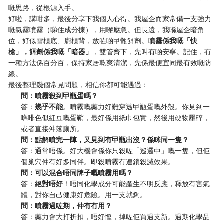
嘅思路，從根源入手。
好啦，講咁多，最後分享下我個人心得。我屋企而家常備一支強力
嘅氣霧噴霧（睇住成分揀），用嚟應急。但長遠，我喺屋企暗角
位，好似雪櫃底、廚櫃背，放咗啲曱甑餌劑。
噴霧係我嘅「快
槍」，餌劑係我嘅「暗器」
，雙管齊下，先叫有啲安寧。記住，冇
一種方法係百分百，保持家居乾爽清潔，先係最便宜同最有效嘅防
線。
最後整理幾個常見問題，相信你都可能遇過：
問：噴霧殺到曱甑蛋嗎？
答：
幾乎不能
。噴霧嘅藥力好難穿透曱甑蛋嘅外殼。你見到一
嚿啡色似紅豆嘅蛋鞘，最好係用紙巾包實，然後用硬物壓碎，
或者直接沖落廁所。
問：點解噴完一陣，又見到有曱甑出沒？係咪同一隻？
答：通常唔係。好大機會係你只殺咗「巡邏中」嘅一隻，但佢
個巢穴仲有好多同伴。即殺噴霧冇連鎖殺滅效果。
問：可以混合唔同牌子嘅噴霧用嗎？
答：
絕對唔好
！唔同化學成分可能產生不明反應，釋放有害氣
體，對你自己健康好危險。用一支就夠。
問：噴霧過咗期，仲有冇用？
答：藥力會大打折扣，唔好慳，掉咗佢買過支新。過期化學品