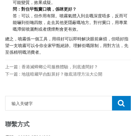
可能變質，效果成疑。
問：對住曱甑竇口噴，係咪更好？
答：可以，但作用有限。噴霧氣體入到去嘅深度唔多，反而可
能嚇到佢哋四散，走去其他更隱蔽嘅地方。對付竇口，用專業
嘅滯留噴灑劑或者燻煙劑會更有效。
總之，噴霧係一個工具，用得好可以即時解決眼前麻煩，但唔好指
望一支噴霧可以令你全家曱甑絕跡。理解佢嘅限制，用對方法，先
至係精明嘅消費者。
上一篇 : 香港滅蟑螂公司服務體驗，到底邊間好？
下一篇 : 地毯暗藏曱甴點算好？徹底清理方法大公開
聯繫方式