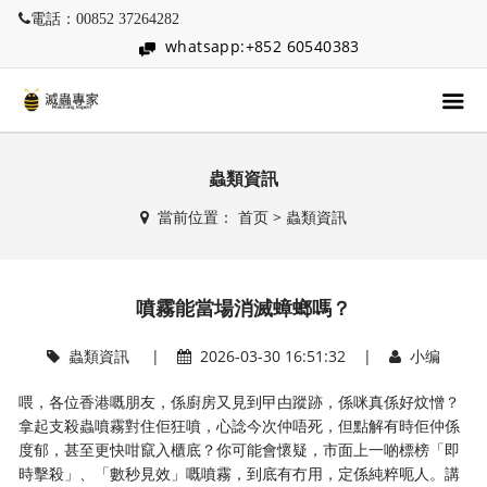
電話：00852 37264282
whatsapp:+852 60540383
蟲類資訊
當前位置：
首页
>
蟲類資訊
噴霧能當場消滅蟑螂嗎？
蟲類資訊
|
2026-03-30 16:51:32 |
小编
喂，各位香港嘅朋友，係廚房又見到曱甴蹤跡，係咪真係好炆憎？
拿起支殺蟲噴霧對住佢狂噴，心諗今次仲唔死，但點解有時佢仲係
度郁，甚至更快咁竄入櫃底？你可能會懷疑，市面上一啲標榜「即
時擊殺」、「數秒見效」嘅噴霧，到底有冇用，定係純粹呃人。講