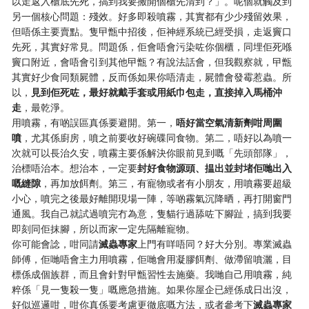
以走返入櫃底先死，搞到我要搬開個櫃先清到？」。呢個就觸及到
另一個核心問題：殘效。好多即殺噴霧，其實都有少少殘留效果，
但唔係主要賣點。隻曱甑中招後，佢神經系統已經受損，走返竇口
先死，其實好常見。問題係，佢會唔會污染咗你個櫃，同埋佢死喺
竇口附近，會唔會引到其他曱甑？有說法話會，但我觀察就，曱甑
其實好少食同類屍體，反而係如果你唔清走，屍體會發霉惹蟲。所
以，
見到佢死咗，最好就戴手套或用紙巾包走，直接掉入馬桶沖
走
，最乾淨。
用噴霧，有啲誤區真係要避開。第一，
唔好當空氣清新劑咁周圍
噴
，尤其係廚房，噴之前要收好碗碟同食物。第二，唔好以為噴一
次就可以長治久安，噴霧主要係解決你眼前見到嘅「先頭部隊」，
治標唔治本。想治本，一定要
封好食物源頭、揾出並封堵佢哋出入
嘅縫隙
，再加放餌劑。第三，有寵物或者有小朋友，用噴霧要超級
小心，噴完之後最好離開現場一陣，等啲霧氣沉降晒，再打開窗門
通風。我自己就試過噴完冇為意，隻貓行過舔咗下腳趾，搞到我要
即刻同佢抹腳，所以而家一定先隔離寵物。
你可能會諗，咁同請
滅蟲專家
上門有咩唔同？好大分別。專業滅蟲
師傅，佢哋唔會主力用噴霧，佢哋會用凝膠餌劑、做滯留噴灑，目
標係成個族群，而且會針對曱甑習性去施藥。我哋自己用噴霧，純
粹係「見一隻殺一隻」嘅應急措施。如果你屋企已經係成日出沒，
好似巡邏咁，咁你真係要考慮更徹底嘅方法，或者參考下
滅蟲專家