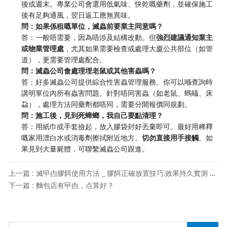
後或週末。專業公司會選用低氣味、快乾嘅藥劑，並確保施工
後有足夠通風，翌日返工應無異味。
問：如果係租嘅單位，滅蟲前要業主同意嗎？
答：一般唔需要，因為唔涉及結構改動。但
強烈建議通知業主
或物業管理處
，尤其如果需要檢查或處理大廈公共部位（如管
道），更需要管理處配合。
問：滅蟲公司會處理埋老鼠或其他害蟲嗎？
答：好多滅蟲公司提供綜合性害蟲管理服務。你可以喺查詢時
講明單位內所有蟲害問題。針對唔同害蟲（如老鼠、螞蟻、床
蝨），處理方法同藥劑都唔同，需要分開報價同規劃。
問：施工後，見到死蟑螂，我自己要點清理？
答：用紙巾或手套撿起，放入膠袋封好丟棄即可。最好用稀釋
嘅家用漂白水或消毒劑擦拭附近地方。
切勿直接用手接觸
。如
果見到大量屍體，可聯繫滅蟲公司跟進。
上一篇 : 滅曱甴膠餌使用方法 _ 膠餌正確放置技巧,效果持久實測 滅蟲專家解讀
下一篇 : 麵包店有曱甴，点算好？