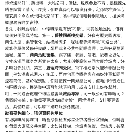
蟑螂邊間好”，跳出嚟一大堆公司，價錢、服務參差不齊，點樣揀先
唔會踩雷？請人上嚟搞，係咪真係可以徹底解決，定係純粹攞個心
理安慰？今次就想同大家傾下，喺中環呢個咁特別嘅地方，搵滅蟑
螂服務有咩要留神。
首先，我哋要明白，中環嘅環境有幾“刁鑽”。同其他地區比，佢有
幾個好明顯嘅特點。第一，
舊樓同新樓交錯
。好多有歷史嘅唐樓、
商住大廈，渠管老化，結構縫隙多，呢啲都係蟑螂嘅“高速公路”。
就算你單位裝修得幾靚，鄰居或者公共空間唔處理，蟲害好易蔓延
過嚟。第二，
商業活動密集
。寫字樓、餐廳、酒吧、後巷垃圾站，
食物來源同藏身之所實在太多，尤其係餐廳後巷同大廈垃圾房，好
多時就係源頭。第三，
處理時間受限
。寫字樓通常只能喺非辦公時
間（例如深夜或週末）施工，而住宅單位嘅住客亦都好注重私隱同
流程簡便。基於呢幾點，你隨便揀一間滅蟲公司，佢哋用喺普通住
宅區嘅方法，搬過嚟中環可能就唔夠用，或者安排上好多掣肘。
咁，一間適合處理中環區蟲害嘅
滅蟲專家
，同一般公司有咩唔同？
我嘅睇法係，佢哋需要更識“睇餸食飯”，同埋溝通、安排要更靈
活。具體啲講，可以睇下邊啲服務係關鍵。
勘察要夠細心，唔係齋睇你單位
有經驗嘅師傅嚟到，唔會淨係檢查你屋企或者辦公室裡面。佢哋會
好留意大廈嘅公共空間，比如後樓梯、垃圾房位置、電錶房，甚至