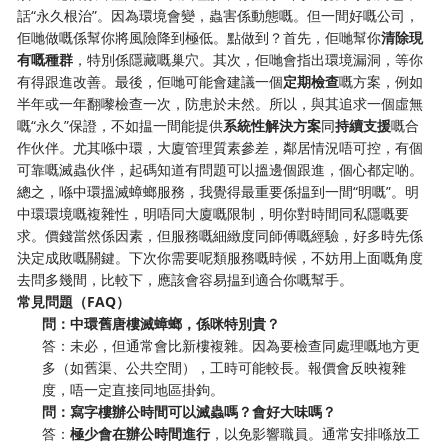
話“永久根治”。因為環境會變，蟲害係動態嘅。但一間好嘅公司，
佢哋做嘅係幫你將風險降到極低。點做到？首先，佢哋幫你
清除現
有嘅種群
，特別係隱藏嘅巢穴。其次，佢哋會指出環境漏洞，等你
有得跟進改善。最後，佢哋可能會建議一個
定期檢查
嘅方案，例如
半年或一年翻嚟檢查一次，防患於未然。所以，與其追求一個虛無
嘅“永久”保證，不如揾一間能提供
系統性解決方案
同
持續支援
嘅合
作伙伴。尤其喺中環，大廈管理質素參差，鄰居情況唔可控，有個
可靠嘅滅蟲伙伴，起碼知道有問題可以搵邊個跟進，個心都定啲。
總之，喺中環搵滅蟑螂服務，我覺得最重要係揾到一間“明嘅”。明
中環環境嘅複雜性，明唔同大廈嘅限制，明你對時間同私隱嘅要
求。價錢當然係因素，但服務嘅細緻度同師傅嘅經驗，好多時先係
決定成敗嘅關鍵。下次你需要呢類服務嘅時候，不妨用上面嘅角度
去問多幾間，比較下，應該會容易揾到適合你嘅幫手。
常見問題（FAQ）
問：中環舊唐樓滅蟑螂，係咪特別貴？
答：未必，但通常會比新樓複雜。因為要檢查同處理嘅地方更
多（如舊渠、公共空間），工時可能較長。報價會反映複雜
度，唔一定直接同地區掛鉤。
問：寫字樓辦公時間可以滅蟲嗎？會好大味嗎？
答：
極少會在辦公時間進行
，以免影響職員。通常安排喺放工