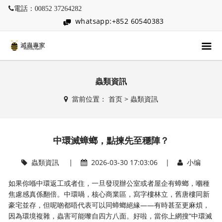
電話：00852 37264282
whatsapp:+852 60540383
蟲類資訊
當前位置：
首页
>
蟲類資訊
中環滅蟑螂，點揀先至穩陣？
蟲類資訊
|
2026-03-30 17:03:06 |
小编
如果你喺中環返工或者住，一旦發現辦公室或者屋企有蟑螂，嗰種
焦慮感真係翻倍。中環喎，核心商業區，寫字樓林立，舊唐樓同新
豪宅並存，但呢啲都唔代表可以同蟑螂絕緣——有時甚至更麻煩，
因為環境複雜，蟲害可能嚟自四方八面。好啦，當你上網搜“中環滅