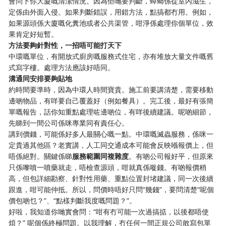
會問下你大廈嘅清潔情況。因為佢哋要判斷，蟑螂係從室內滋生，
定係由外面入侵。如果判斷錯誤，用錯方法，點搞都冇用。例如，
如果源頭係大廈嘅化糞池或者公共渠管，咁淨係處理你個單位，效
果肯定好短暫。
方法要夠針對性，一招唔可能打天下
中環嘅單位，有開放式廚房嘅服務式住宅，亦有堆放大量文件嘅舊
式寫字樓。處理方法應該好唔同。
溝通同安排要夠貼地
約時間要準時，因為中環人時間寶貴。施工前要講清楚，需要移動
邊啲物品，有咩要自己覆蓋好（例如餐具）。完工後，最好有張簡
單嘅報告，話你知重點處理咗邊啲位，有咩後續建議。呢啲細節，
先睇到一間公司係咪專業同有責任心。
講到價錢，可能係好多人最關心嘅一點。中環嘅滅蟲服務，係咪一
定貴過其他區？老實講，人工同交通成本可能會反映喺報價上，但
唔係絕對。關鍵係睇
服務範圍同複雜度
。有啲公司報好平，但原來
只係嚟噴一噴藥就走，唔檢查源頭，咁就真係嘥錢。有啲報價稍
高，但包詳細勘察、針對性用藥、重點位置封堵建議，同一次後續
跟進，咁可能仲抵。所以，問價時唔好只問“幾錢”，要問清楚“呢個
價包啲乜？”、“點樣判斷我度嘅問題？”。
好啦，我知道你哋實會問：“咁有冇可能一次過搞掂，以後都唔使
煩？” 呢個係終極問題。以我理解，冇任何一間正規公司敢寫包單