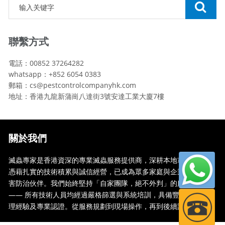
聯繫方式
電話：00852 37264282
whatsapp：+852 6054 0383
郵箱：cs@pestcontrolcompanyhk.com
地址：香港九龍新蒲崗八達街3號安達工業大廈7樓
關於我們
滅蟲專家是香港資深的專業滅蟲服務提供商，深耕本地市場多年，
憑藉扎實的技術積累與誠信經營，已成為眾多家庭與企業信賴的蟲
害防治伙伴。我們始終堅持「自家團隊，絕不外判」的服務承諾
—— 所有技術人員均經過嚴格篩選與系統培訓，具備豐富的現場處
理經驗及專業認證。從服務規劃到現場操作，再到後續跟蹤，全...