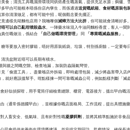
量美食；清洗工具嘅濕滑環境同烘焙產生嘅蒸氣，提供充足水源；焗爐、
好多曱甴可能根本唔係你店內孳生，而係通過
送貨嘅紙箱、食材嘅原裝包
就算你清潔做足，都有可能中招，呢個觀念要先擺正。
究竟邊樣先啱麵包店用？我哋嚟個
滅蟑方法大比拼
，你可能就會清晰好多
對唔可以自己亂咁噴殺蟲水
。一陣藥水味混入牛油同麵粉香度，客人一聞
負責任嘅做法，係結合
「自己做嘅環境管理」
同
「專業嘅滅蟲服務」
。
、糖等要放入密封膠箱，唔好用原裝紙袋。垃圾，特別係廚餘，一定要每
，清洗盆附近唔可以長期有積水。
櫃與牆之間嘅空隙。檢查地漏，加裝防蟲隔氣彎管。
常見「偷渡工具」。盡量喺店外拆箱，即時處理包裝，減少將蟲害帶入店
力，就好應該搵幫手。咁點樣揀一間可靠嘅滅蟲公司，例如點樣判斷「滅
係會好似偵探咁，用手電筒仔細檢查縫隙、櫃背、電器後方，搵出曱甴嘅
曱甴（通常係德國曱甴），並根據你嘅店面格局、工作流程，提出具體施
用對人畜安全、低氣味、且有針對性嘅
凝膠餌劑
，並將其精準點施於非食
嘅公司會提供改善衛生環境嘅建議，並安排定期回訪，監察情況，確保長