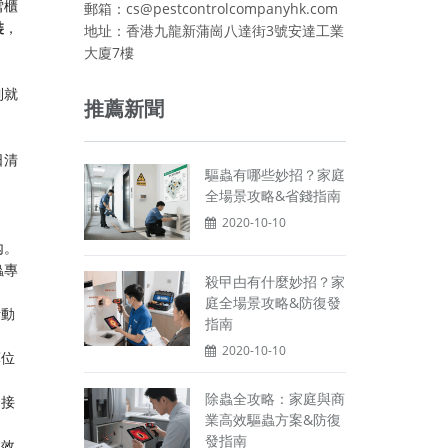
雪櫃
郵箱：cs@pestcontrolcompanyhk.com
裝
，
地址：香港九龍新蒲崗八達街3號安達工業
大廈7樓
。
到就
推薦新聞
日清
驅蟲有哪些妙招？家庭
全場景攻略&省錢指南
2020-10-10
內。
蟲專
殺曱甴有什麼妙招？家
庭全場景攻略&防復發
活動
指南
2020-10-10
藥位
除蟲全攻略：家庭與商
品接
業高效驅蟲方案&防復
發指南
遠效