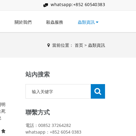
whatsapp:+852 60540383
關於我們
殺蟲服務
蟲類資訊
當前位置：
首页
>
蟲類資訊
站內搜索
明明
生死
聯繫方式
統
電話：00852 37264282
：
食
whatsapp：+852 6054 0383