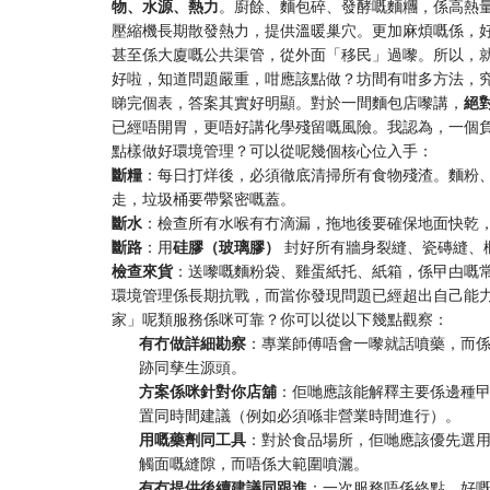
物、水源、熱力
。廚餘、麵包碎、發酵嘅麵糰，係高熱
壓縮機長期散發熱力，提供溫暖巢穴。更加麻煩嘅係，
甚至係大廈嘅公共渠管，從外面「移民」過嚟。所以，
好啦，知道問題嚴重，咁應該點做？坊間有咁多方法，
睇完個表，答案其實好明顯。對於一間麵包店嚟講，
絕
已經唔開胃，更唔好講化學殘留嘅風險。我認為，一個
點樣做好環境管理？可以從呢幾個核心位入手：
斷糧
：每日打烊後，必須徹底清掃所有食物殘渣。麵粉
走，垃圾桶要帶緊密嘅蓋。
斷水
：檢查所有水喉有冇滴漏，拖地後要確保地面快乾
斷路
：用
硅膠（玻璃膠）
封好所有牆身裂縫、瓷磚縫、
檢查來貨
：送嚟嘅麵粉袋、雞蛋紙托、紙箱，係曱甴嘅
環境管理係長期抗戰，而當你發現問題已經超出自己能
家」呢類服務係咪可靠？你可以從以下幾點觀察：
有冇做詳細勘察
：專業師傅唔會一嚟就話噴藥，而
跡同孳生源頭。
方案係咪針對你店舖
：佢哋應該能解釋主要係邊種
置同時間建議（例如必須喺非營業時間進行）。
用嘅藥劑同工具
：對於食品場所，佢哋應該優先選
觸面嘅縫隙，而唔係大範圍噴灑。
有冇提供後續建議同跟進
：一次服務唔係終點。好