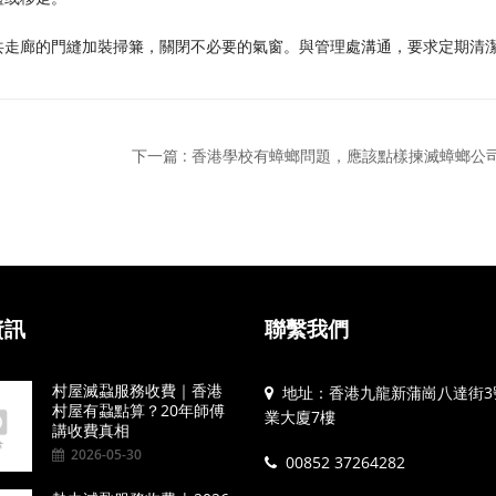
共走廊的門縫加裝掃䈴，關閉不必要的氣窗。與管理處溝通，要求定期清
下一篇 : 香港學校有蟑螂問題，應該點樣揀滅蟑螂公
資訊
聯繫我們
村屋滅蝨服務收費｜香港
地址：香港九龍新蒲崗八達街3
村屋有蝨點算？20年師傅
業大廈7樓
講收費真相
2026-05-30
00852 37264282