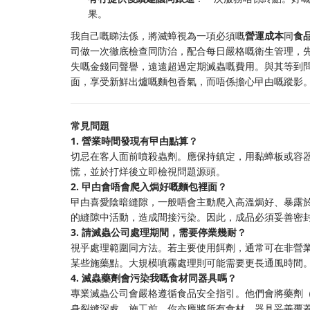
果。
我自己嘅睇法係，將滅蟑視為一項必須嘅
營運成本
同
食
司做一次徹底檢查同防治，配合每日嚴格嘅衛生管理，
失嘅金錢同聲譽，遠遠超過定期滅蟲嘅費用。與其等到
面，享受新鮮出爐嘅麵包香氣，而唔係擔心曱甴嘅蹤影
常見問題
1. 營業時間發現有曱甴點算？
切忌在客人面前噴殺蟲劑。應保持鎮定，用黏蟑板或容
慌，並於打烊後立即檢視問題源頭。
2. 曱甴會唔會爬入焗好嘅麵包裡面？
曱甴喜愛陰暗縫隙，一般唔會主動爬入高溫焗好、暴露
的縫隙中活動，造成間接污染。因此，成品必須妥善密
3. 請滅蟲公司處理期間，需要停業幾耐？
視乎處理範圍同方法。若主要使用餌劑，通常可在非營
某些施藥點。大規模噴霧處理則可能需要更長通風時間
4. 滅蟲藥劑會污染我嘅食材同器具嗎？
專業滅蟲公司會嚴格遵循食品安全指引。他們會將藥劑
身裂縫深處。施工前，你亦應將所有食材、器具妥善覆