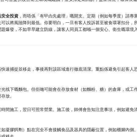
品安全投資
，而唔係「有曱甴先處理」嘅開支。定期（例如每季度）請專
先可以將風險降到最低。你要明白，一旦有客人投訴甚至被食環署扣分，
問題爆發，不如早早建立防線，讓客人同員工都喺一個安心、衛生嘅環境
。
器快速捕捉並移走，事後再對該區域進行徹底清潔。重點係避免引起客人
於光线下嘅麵包。但佢哋可能會在存放食材（如麵粉、糖）的倉庫，或工
封存放。
業時間施工，翌日可照常營業。施工後，師傅會告知注意事項，例如避免
。
（如凝膠餌劑）點在完全不會接觸食品及器具的隱蔽位置，例如櫃腳內側
蓋或移走。