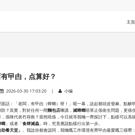
主頁
店有曱甴，点算好？
2026-03-30 17:03:20 |
小编
裡面話：「老闆，有曱甴（蟑螂）呀！」呢一幕，諗起都頭皮發麻。點解
勝防？其實，對於任何一間
麵包店
嚟講，
滅蟑螂
唔單止係衛生問題，更係
冇，係咪代表冇得救？當然唔係，今日就等我哋一齊探討下，點樣可以系
蟑螂
」或者「
食肆滅蟲
」時，究竟應該點樣行出第一步。
自助餐天堂」
。我諗你都會認同，我哋嘅工作環境有齊曱甴最愛嘅三樣嘢