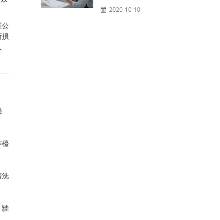
2020-10-10
業公
所損
入
恐
作檯
清洗
、牆