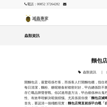
電話：00852 37264282
蟲類資訊
麵包
蟲類資訊
|
開麵包店，最驚唔係冇客，而係客人打開麵包櫃，指住
每日清潔，麵粉、糖呢啲食材都密封好，曱甴總係防不
存亡嘅品牌聲譽戰。你試過用盡方法，曱甴都係神出鬼
性、有效率咁解決呢個煩惱。尤其係當你搜「
麵包店滅
首先，要認清一個殘酷現實：
麵包店簡直就係曱甴嘅「