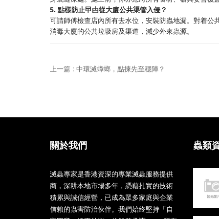
5. 點樣防止曱甴從大廈公共渠管入侵？
可請師傅檢查店內所有去水位，安裝防蟲地漏。對着公
消毒大廈的公共垃圾房及渠道，減少外來蟲源。
上一篇 : 中環滅蟑螂，點揀先至穩陣？
關於我們
蟲類
滅蟲專家是香港資深的專業滅蟲服務提供
商，深耕本地市場多年，憑藉扎實的技術
積累與誠信經營，已成為眾多家庭與企業
信賴的蟲害防治伙伴。我們始終堅持「自