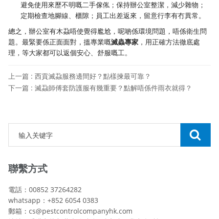
避免使用來歷不明嘅二手傢俬；保持辦公室整潔，減少雜物；
定期檢查地腳線、櫃隙；員工出差返來，留意行李有冇異常。
總之，辦公室有木蝨唔使覺得尷尬，呢啲係環境問題，唔係衛生問
題。最緊要係正面面對，搵專業嘅
滅蟲專家
，用正確方法徹底處
理，等大家都可以返個安心、舒服嘅工。
上一篇 : 西貢滅蝨服務邊間好？點樣揀最可靠？
下一篇 : 滅蝨師傅套防護服有幾重要？點解唔係件雨衣就得？
聯繫方式
電話：00852 37264282
whatsapp：+852 6054 0383
郵箱：cs@pestcontrolcompanyhk.com