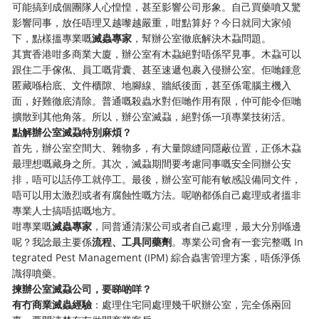
可能搞到成個團隊人心惶惶，甚至影響公司形象。自己買藥噴又驚
影響同事，放任唔理又越嚟越嚴重，咁點算好？今日就同大家傾
下，點樣搵專業嘅
滅蟲專家
，幫辦公室徹底解決木蝨問題。
其實香港咁多商業大廈，辦公室有木蝨絕對唔係罕見事。木蝨可以
跟住二手傢俬、員工嘅背囊、甚至速遞包裹入侵辦公室。佢哋鍾意
匿藏喺枱底、文件櫃隙、地腳線、牆紙後面，甚至係電腦主機入
面，好難徹底清除。普通嘅殺蟲水對佢哋作用有限，仲可能令佢哋
擴散到其他角落。所以，辦公室滅蝨，絕對係一項專業技術活。
點解辦公室滅蝨特別麻煩？
首先，辦公室空間大、雜物多，有大量隙縫同隱蔽位置，正係木蝨
最理想嘅藏身之所。其次，滅蝨期間要考慮同事嘅安全同辦公安
排，唔可以話停工就停工。最後，辦公室可能有敏感設備同文件，
唔可以用太激烈或者有腐蝕性嘅方法。呢啲都係自己處理或者搵非
專業人士搞唔掂嘅地方。
咁專業嘅
滅蟲專家
，同普通清潔公司或者自己處理，最大分別喺邊
呢？我諗最主要係
流程、工具同藥劑
。專業公司會有一套完整嘅 In
tegrated Pest Management (IPM) 綜合蟲害管理方案，唔係淨係
識得噴藥。
揀辦公室滅蝨公司，要睇啲咩？
有冇商業滅蟲經驗
：處理住宅同處理幾千呎辦公室，完全係兩回