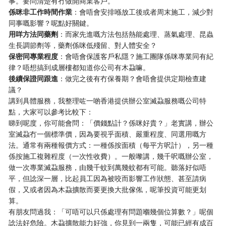
事。要問清楚有冇做開商業客戶。
係咪非工作時間作業
：會唔會安排喺放工後或者周末施工，減少對
同事嘅影響？呢點好關鍵。
用咩方法同藥劑
：而家先進嘅方法包括熱能處理、蒸氣處理、昆蟲
生長調節劑等，藥劑係咪低殘留、對人體安全？
保密同專業程度
：會唔會保護客戶私隱？施工團隊係咪專業同有紀
律？唔想搞到成層樓都知道你公司有木蝨嘛。
後續保證同跟進
：做完之後有冇保養期？會唔會提供定期檢查建
議？
講到具體服務，我整理咗一啲香港提供辦公室滅蝨服務嘅公司特
點，大家可以參考比較下：
睇到呢度，你可能會問：「價錢點計？係咪好貴？」老實講，辦公
室滅蝨冇一個標準價，因為要視乎面積、嚴重程度、同選用嘅方
法。通常有兩種報價方式：一種係按面積（每平方呎計），另一種
係按施工複雜程度（一次性收費）。一般嚟講，幾千呎嘅辦公室，
做一次專業滅蝨服務，由幾千蚊到萬幾蚊都有可能。聽落好似唔
平，但諗深一層，比起員工因為被咬而影響工作狀態、甚至請病
假，又或者因為木蝨擴散而要更換大批傢俬，呢筆投資可能更划
算。
有朋友問過我：「可唔可以只係處理有問題嗰幾個位算數？」呢個
諗法好危險。木蝨擴散能力好強，你見到一兩隻，可能已經有成百