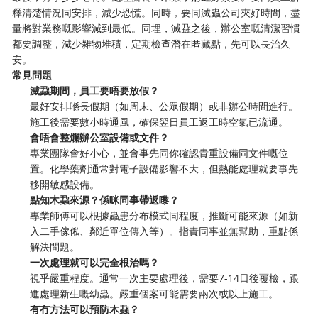
釋清楚情況同安排，減少恐慌。同時，要同滅蟲公司夾好時間，盡
量將對業務嘅影響減到最低。同埋，滅蝨之後，辦公室嘅清潔習慣
都要調整，減少雜物堆積，定期檢查潛在匿藏點，先可以長治久
安。
常見問題
滅蝨期間，員工要唔要放假？
最好安排喺長假期（如周末、公眾假期）或非辦公時間進行。
施工後需要數小時通風，確保翌日員工返工時空氣已流通。
會唔會整爛辦公室設備或文件？
專業團隊會好小心，並會事先同你確認貴重設備同文件嘅位
置。化學藥劑通常對電子設備影響不大，但熱能處理就要事先
移開敏感設備。
點知木蝨來源？係咪同事帶返嚟？
專業師傅可以根據蟲患分布模式同程度，推斷可能來源（如新
入二手傢俬、鄰近單位傳入等）。指責同事並無幫助，重點係
解決問題。
一次處理就可以完全根治嗎？
視乎嚴重程度。通常一次主要處理後，需要7-14日後覆檢，跟
進處理新生嘅幼蟲。嚴重個案可能需要兩次或以上施工。
有冇方法可以預防木蝨？