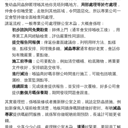
隻幼蟲同蟲卵匿埋喺其他你見唔到嘅地方。
局部處理等於冇處理
，
仲會令佢哋受驚，走散到其他區域，令問題惡化。所以專業公司一
定會堅持做全面檢查同處理。
講返流程，一般專業公司處理辦公室木蝨，大概會係咁：
初步諮詢同免費勘查
：師傅上門（通常會安排喺收工後），用
專業工具同經驗檢查，評估嚴重性同源頭。
提交報告同報價
：俾返份書面建議你，列明用咩方法、點樣
做、點樣安排、同埋幾多錢。
滅蟲專家
通常都好老實，會話你
知有幾嚴重，要點做。
施工前準備
：公司要配合，例如清空櫃桶、枱底雜物，將重要
文件收好，安排鎖匙交收等。
進行滅治
：喺協商好嘅非辦公時間進行施工，可能包括噴灑、
灑粉、放置監測點等。
後續跟進
：完成後會提供報告，並安排一次覆檢。好多公司會
提供
數個月嘅保養期
，期間發現問題會跟進。
其實最理想，係喺裝修或者搬新辦公室之前，就諗定防蟲措施。例
如新傢俬入場前檢查清楚，地板同牆身嘅隙縫做好密封。有啲
滅蟲
專家
提供嘅顧問服務，就係幫你做呢啲前期預防，長遠計可能更省
錢。
最後，分享少少心得。處理辦公室木蝨，
溝通
好緊要。要同員工解