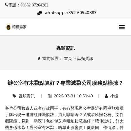
電話：00852 37264282
whatsapp:+852 60540383
蟲類資訊
當前位置：
首页
>
蟲類資訊
辦公室有木蝨點算好？專業滅蝨公司服務點樣揀？
蟲類資訊
|
2026-03-31 16:59:49 |
小编
各位公司負責人或者行政同事，有冇發現辦公室最近有同事無端端
手腳出現一排排紅腫嘅痕跡，痕到瞓唔著？又或者喺辦公椅、文件
櫃隔籬，見到一啲深啡色好似芝麻咁細粒嘅蟲仔？唔使諗啦，好大
機會係木蝨！辦公室有木蝨，唔單止影響員工健康同工作情緒，仲