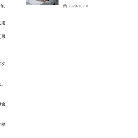
少施
2020-10-10
去搭
師
乏最
本次
位。
傅會
生標