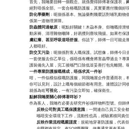
首先，我哋要扭轉一個觀念。就係覺得師傅著保護衣，
絕對唔係全部。一套合格嘅防護服，其實要應付幾個好
防化學藥劑
：呢個係基本。無論藥劑幾麼話對哺乳動物
係第一道物理屏障。
防蟲體同過敏原
：呢點好關鍵！木蝨本身、佢哋嘅排泄
動床褥、清理雜物嗰陣，好易攪到塵埃飛揚。如果冇保
膚紅癢、甚至呼吸道唔舒服
。你諗下，師傅一日可能走
人都唔好。
防交叉污染
：呢個係對客人嘅保護。試想像，師傅今日
一套便服去你乙單位，係唔係有機會將害蟲帶過去？專
護裝備先入屋，完工後喺門口除低並妥善打包先離開。
一件專業防護服嘅構成，唔係求其一件衫
咁，一件似模似樣嘅防護服，同我哋屋企件普通雨衣，
你可以見到，設計上嘅每個細節都有用意。連體設計同
就係為咗
可視化
，一有污染立即知，確保衛生。
點解我哋要關心師傅著咩衫？
作為客人，我哋冇必要去研究件衫係咩物料型號。但師
反映公司對員工嘅保護意識
：一間連自己員工安全
喺唔安全環境下工作，流動性也高，經驗累積同責
反映作業流程嘅嚴謹度
：規範地穿著防護服，代表佢
步驟都有規定。有SOP嘅團隊，做事通常更有系統