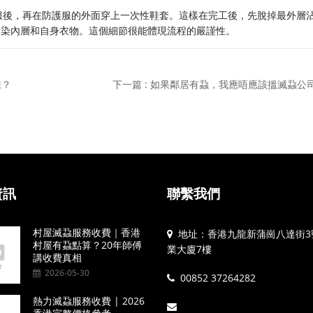
服後，再在防護服的外面穿上一次性鞋套。這樣在完工後，先脫掉最外層
污染內層和自身衣物。這個細節很能體現流程的嚴謹性。
揀？
下一篇 : 如果鄰居有蝨，我應唔應該搵滅蝨公
資訊
聯繫我們
村屋滅蝨服務收費｜香港
地址：香港九龍新蒲崗八達街3
村屋有蝨點算？20年師傅
業大廈7樓
講收費真相
2026-05-30
00852 37264282
熱力滅蝨服務收費 | 2026