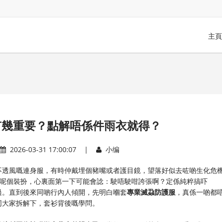
主頁
有幾重要？點解唔係件雨衣就得？
2026-03-31 17:00:07 |
小编
不透風嘅連身服，有時仲戴埋個豬嘴或者護目鏡，望落好似去咗啲生化危
見到呢個裝扮，心裏面第一下可能會諗：駛唔駛咁誇張啊？定係純粹搞吓
有過。直到後來同啲行內人傾開，先明白嗰套
專業滅蝨防護服
，真係一啲都
同大家拆解下，套衫背後嘅學問。