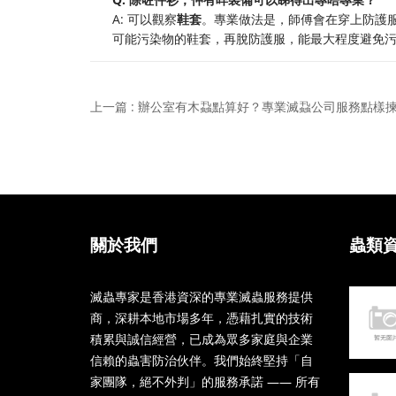
A: 可以觀察
鞋套
。專業做法是，師傅會在穿上防護
可能污染物的鞋套，再脫防護服，能最大程度避免
上一篇 : 辦公室有木蝨點算好？專業滅蝨公司服務點樣
關於我們
蟲類
滅蟲專家是香港資深的專業滅蟲服務提供
商，深耕本地市場多年，憑藉扎實的技術
積累與誠信經營，已成為眾多家庭與企業
信賴的蟲害防治伙伴。我們始終堅持「自
家團隊，絕不外判」的服務承諾 —— 所有