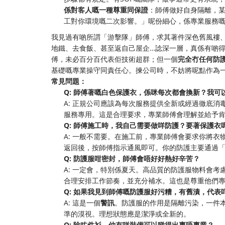
係對客人嘅一種尊重同保證
：師傅做好自身隔離，
工對你環境嘅二次影響。」呢份細心，係專業服務
我見過有啲所謂「游擊隊」師傅，求其著件深色舊風褸
地鐵、去食飯、甚至返自己屋企…諗深一層，真係有啲
傅，未必百分百代表佢技術超群；但一個
完全冇任何防
基礎嘅專業操守同責任心。揀公司時，不妨將呢點作為
常見問題：
Q: 師傅著嘅白色保護衣，係咪每次都會換新？我可
A: 正規公司應該為每次服務提供全新或經過徹底
服務專用。這是合理要求，專業師傅會理解並給予
Q: 師傅施工時，我自己需要做咩防護？要著保護衣
A: 一般不需要。在施工前，專業師傅會要求你將
返回後，按師傅指示通風即可。你的防護主要通過
Q: 防護服咁密封，師傅會唔好好熱好辛苦？
A: 一定會，特別係夏天。高品質的防護服物料會
合理安排工作節奏，並充分補水。這也是尊重他們
Q: 如果我見到師傅嘅防護服好污糟，有舊漬，代表
A: 這是一個
警訊
。防護服的作用是隔離污染，一件
準的漠視。理想狀態應是潔淨或全新的。
Q: 除咗件衫，仲有咩裝備可以睇得出專唔專業？