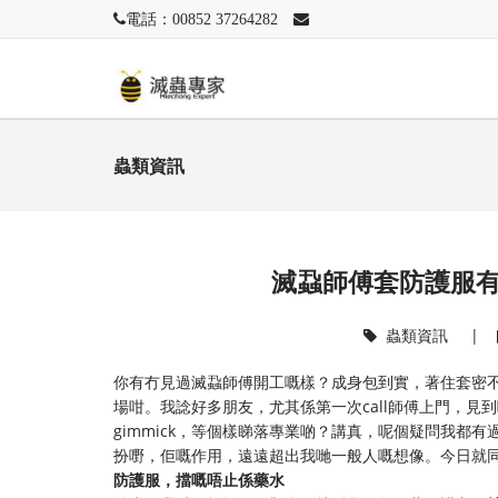
電話：00852 37264282
蟲類資訊
滅蝨師傅套防護服
蟲類資訊
|
你有冇見過滅蝨師傅開工嘅樣？成身包到實，著住套密
場咁。我諗好多朋友，尤其係第一次call師傅上門，
gimmick，等個樣睇落專業啲？講真，呢個疑問我都
扮嘢，佢嘅作用，遠遠超出我哋一般人嘅想像。今日就
防護服，擋嘅唔止係藥水