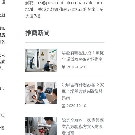
，但
郵箱：cs@pestcontrolcompanyhk.com
地址：香港九龍新蒲崗八達街3號安達工業
衣就
大廈7樓
係搬
推薦新聞
起皮
個客
驅蟲有哪些妙招？家庭
返同
全場景攻略&省錢指南
套防
2020-10-10
度。
殺曱甴有什麼妙招？家
面，
庭全場景攻略&防復發
指南
2020-10-10
長期
除蟲全攻略：家庭與商
業高效驅蟲方案&防復
每個
發指南