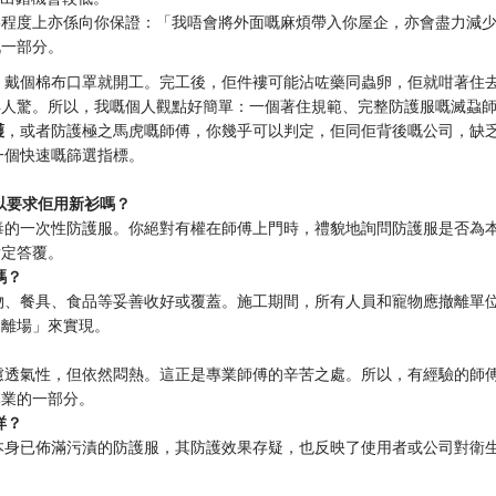
某程度上亦係向你保證：「我唔會將外面嘅麻煩帶入你屋企，亦會盡力減
嘅一部分。
、戴個棉布口罩就開工。完工後，佢件褸可能沾咗藥同蟲卵，佢就咁著住
得人驚。所以，我嘅個人觀點好簡單：一個著住規範、完整防護服嘅滅蝨
護
，或者防護極之馬虎嘅師傅，你幾乎可以判定，佢同佢背後嘅公司，缺
一個快速嘅篩選指標。
以要求佢用新衫嗎？
消毒的一次性防護服。你絕對有權在師傅上門時，禮貌地詢問防護服是否為
肯定答覆。
嗎？
衣物、餐具、食品等妥善收好或覆蓋。施工期間，所有人員和寵物應撤離單
「離場」來實現。
考慮透氣性，但依然悶熱。這正是專業師傅的辛苦之處。所以，有經驗的師
專業的一部分。
咩？
本身已佈滿污漬的防護服，其防護效果存疑，也反映了使用者或公司對衛