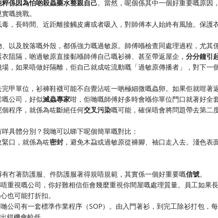
純粹係因為怕啲殺蟲藥水整親自己
。當然，呢個係其中一個好重要嘅原因
現實嘅挑戰。
低毒，長時間、近距離接觸皮膚或者吸入，對師傅本人始終有風險。保護
物、以及脫落嘅外殼，都係強力嘅過敏原。師傅喺檢查同處理過程，尤其
護衣阻隔，啲過敏原直接黏喺師傅自己嘅衫褲、甚至帶返屋企，
分分鐘引
幾場，如果唔做好隔離，佢自己就成咗流動嘅「過敏原傳播者」，對下一
去完甲單位，衫褲鞋襪可能不自覺沾咗一啲極細微嘅蟲卵。如果佢就咁著
業嘅公司，好似
滅蟲專家
咁，佢哋嘅師傅好多時會喺你單位門口就著好全
呢個程序，就係為咗斷絕任何
交叉污染
嘅可能，確保唔會將問題帶去第二
有咩具體分別？我哋可以睇下呢個簡單嘅對比：
收緊口，就係為咗
密封
，避免木蝨或過敏原從褲腳、袖口走入去。淺色表
傅有冇著防護服、件防護服著得規唔規範，其實係一個好重要嘅
信號
。
都唔重視嘅公司，你好難相信佢會幾麼重視你間屋嘅處理質量。員工如果
任心也可能打折扣。
哋公司有一套標準作業程序（SOP）。由入門著衫，到完工除衫打包，
，出錯機會較低。