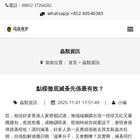
電話：00852 37264282
whatsapp:+852 60540383
蟲類資訊
當前位置：
首页
>
蟲類資訊
點樣徹底滅蚤先係最有效？
蟲類資訊
|
2025-11-01 17:51:49 |
小编
哎，相信好多香港人家裡都試過，無端端腳踝出現一排排又紅又癢
嘅腫包，愈抓愈癢，成晚瞓唔著。呢個時候你就要諗下，會唔會係
俾跳蚤咬咗！講到滅蚤，好多人第一反應就係衝去買支殺蟲水狂
噴，但係點解過幾日啲「滋事分子」又會翻嚟？其實啊，滅蚤同打