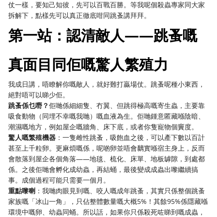
仗一樣，要知己知彼，先可以百戰百勝。等我呢個殺蟲專家同大家
拆解下，點樣先可以真正徹底咁同跳蚤講拜拜。
第一站：認清敵人——跳蚤嘅
真面目同佢嘅驚人繁殖力
我成日講，唔瞭解你嘅敵人，就好難打贏場仗。跳蚤呢種小東西，
絕對唔可以睇少佢。
跳蚤係乜嘢？
佢哋係細細隻、冇翼、但跳得極高嘅寄生蟲，主要靠
吸食動物（同埋不幸嘅我哋）嘅血液為生。佢哋鍾意匿藏喺陰暗、
潮濕嘅地方，例如屋企嘅牆角、床下底，或者你隻寵物個竇度。
驚人嘅繁殖機器
：一隻雌性跳蚤，吸飽血之後，可以產下數以百計
甚至上千粒卵。更麻煩嘅係，呢啲卵並唔會黐實喺宿主身上，反而
會散落到屋企各個角落——地毯、梳化、床單、地板罅隙，到處都
係。之後佢哋會孵化成幼蟲，再結蛹，最後變成成蟲出嚟繼續搞
事。成個過程可能只需要一個月。
重點嚟喇
：我哋肉眼見到嘅、咬人嘅成年跳蚤，其實只係整個跳蚤
家族嘅「冰山一角」，只佔整體數量嘅大概5%！其餘95%係隱藏喺
環境中嘅卵、幼蟲同蛹。所以話，如果你只係殺死咗睇到嘅成蟲，