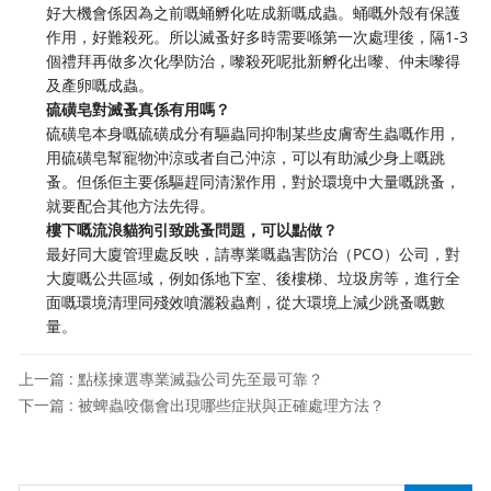
好大機會係因為之前嘅蛹孵化咗成新嘅成蟲。蛹嘅外殼有保護
作用，好難殺死。所以滅蚤好多時需要喺第一次處理後，隔1-3
個禮拜再做多次化學防治，嚟殺死呢批新孵化出嚟、仲未嚟得
及產卵嘅成蟲。
硫磺皂對滅蚤真係有用嗎？
硫磺皂本身嘅硫磺成分有驅蟲同抑制某些皮膚寄生蟲嘅作用，
用硫磺皂幫寵物沖涼或者自己沖涼，可以有助減少身上嘅跳
蚤。但係佢主要係驅趕同清潔作用，對於環境中大量嘅跳蚤，
就要配合其他方法先得。
樓下嘅流浪貓狗引致跳蚤問題，可以點做？
最好同大廈管理處反映，請專業嘅蟲害防治（PCO）公司，對
大廈嘅公共區域，例如係地下室、後樓梯、垃圾房等，進行全
面嘅環境清理同殘效噴灑殺蟲劑，從大環境上減少跳蚤嘅數
量。
上一篇 : 點樣揀選專業滅蝨公司先至最可靠？
下一篇 : 被蜱蟲咬傷會出現哪些症狀與正確處理方法？