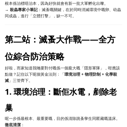
根本係治標唔治本，因為好快就會有新一批大軍孵化出嚟。
→
殺蟲專家小筆記
：滅蚤嘅關鍵，在於同時消滅環境中嘅卵、幼蟲
同成蟲，進行「立體打擊」，缺一不可。
第二站：滅蚤大作戰——全方
位綜合防治策略
好啦，而家知道我哋要對付嘅係一個龐大嘅「隱形軍隊」，咁應該
點做？記住以下呢個黃金法則：「
環境治理 + 物理防制 + 化學殺
滅
」三管齊下。
1. 環境治理：斷佢水電，剷除老
巢
呢一步係最根本、最重要嘅，目的係清除跳蚤孳生同匿藏嘅溫床。
徹底清潔
：