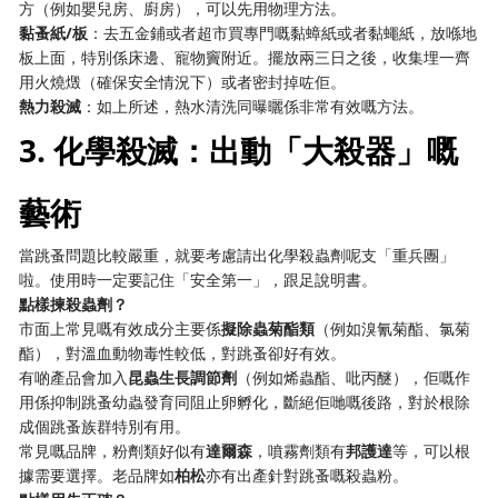
方（例如嬰兒房、廚房），可以先用物理方法。
黏蚤紙/板
：去五金鋪或者超市買專門嘅黏蟑紙或者黏蠅紙，放喺地
板上面，特別係床邊、寵物竇附近。擺放兩三日之後，收集埋一齊
用火燒燬（確保安全情況下）或者密封掉咗佢。
熱力殺滅
：如上所述，熱水清洗同曝曬係非常有效嘅方法。
3. 化學殺滅：出動「大殺器」嘅
藝術
當跳蚤問題比較嚴重，就要考慮請出化學殺蟲劑呢支「重兵團」
啦。使用時一定要記住「安全第一」，跟足說明書。
點樣揀殺蟲劑？
市面上常見嘅有效成分主要係
擬除蟲菊酯類
（例如溴氰菊酯、氯菊
酯），對溫血動物毒性較低，對跳蚤卻好有效。
有啲產品會加入
昆蟲生長調節劑
（例如烯蟲酯、吡丙醚），佢嘅作
用係抑制跳蚤幼蟲發育同阻止卵孵化，斷絕佢哋嘅後路，對於根除
成個跳蚤族群特別有用。
常見嘅品牌，粉劑類好似有
達爾森
，噴霧劑類有
邦護達
等，可以根
據需要選擇。老品牌如
柏松
亦有出產針對跳蚤嘅殺蟲粉。