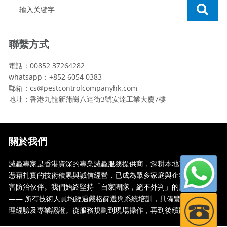
聯繫方式
電話：00852 37264282
whatsapp：+852 6054 0383
郵箱：cs@pestcontrolcompanyhk.com
地址：香港九龍新蒲崗八達街3號安達工業大廈7樓
關於我們
滅蟲專家是香港資深的專業滅蟲服務提供商，深耕本地市場多年，
憑藉扎實的技術積累與誠信經營，已成為眾多家庭與企業信賴的蟲
害防治伙伴。我們始終堅持「自家團隊，絕不外判」的服務承諾
—— 所有技術人員均經過嚴格篩選與系統培訓，具備豐富的現場處
理經驗及專業認證。從服務規劃到現場操作，再到後續跟蹤，全...