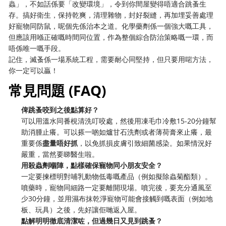
蟲」，不如話係要「改變環境」，令到你間屋變得唔適合跳蚤生
存。搞好衛生，保持乾爽，清理雜物，封好裂縫，再加埋妥善處理
好寵物同防鼠，呢個先係治本之道。化學藥劑係一個強大嘅工具，
但應該用喺正確嘅時間同位置，作為整個綜合防治策略嘅一環，而
唔係唯一嘅手段。
記住，滅蚤係一場系統工程，需要耐心同堅持，但只要用啱方法，
你一定可以贏！
常見問題 (FAQ)
俾跳蚤咬到之後點算好？
可以用溫水同番梘清洗叮咬處，然後用凍毛巾冷敷15-20分鐘幫
助消腫止癢。可以搽一啲如爐甘石洗劑或者薄荷膏來止癢，最
重要係
盡量唔好抓
，以免抓損皮膚引致細菌感染。如果情況好
嚴重，當然要睇醫生啦。
用殺蟲劑嗰陣，點樣確保寵物同小朋友安全？
一定要揀標明對哺乳動物低毒嘅產品（例如擬除蟲菊酯類）。
噴藥時，寵物同細路一定要離開現場。噴完後，要充分通風至
少30分鐘，並用濕布抹乾淨寵物可能會接觸到嘅表面（例如地
板、玩具）之後，先好讓佢哋返入屋。
點解明明徹底清潔咗，但過幾日又見到跳蚤？