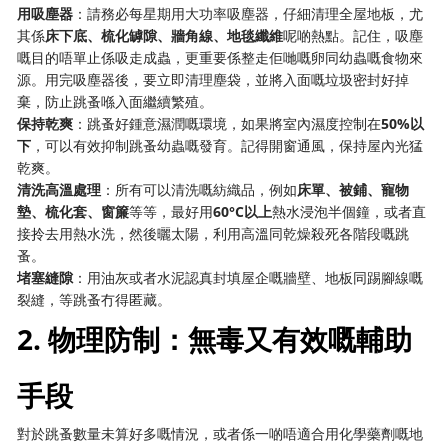
用吸塵器
：請務必每星期用大功率吸塵器，仔細清理全屋地板，尤
其係
床下底、梳化罅隙、牆角線、地毯纖維
呢啲熱點。記住，吸塵
嘅目的唔單止係吸走成蟲，更重要係整走佢哋嘅卵同幼蟲嘅食物來
源。用完吸塵器後，要立即清理塵袋，並將入面嘅垃圾密封好掉
棄，防止跳蚤喺入面繼續繁殖。
保持乾爽
：跳蚤好鍾意濕潤嘅環境，如果將室內濕度控制在
50%以
下
，可以有效抑制跳蚤幼蟲嘅發育。記得開窗通風，保持屋內光猛
乾爽。
清洗高溫處理
：所有可以清洗嘅紡織品，例如
床單、被鋪、寵物
墊、梳化套、窗簾
等等，最好用
60°C以上
熱水浸泡半個鐘，或者直
接拎去用熱水洗，然後曬太陽，利用高溫同乾燥殺死各階段嘅跳
蚤。
堵塞縫隙
：用油灰或者水泥認真封填屋企嘅牆壁、地板同踢腳線嘅
裂縫，等跳蚤冇得匿藏。
2. 物理防制：無毒又有效嘅輔助
手段
對於跳蚤數量未算好多嘅情況，或者係一啲唔適合用化學藥劑嘅地