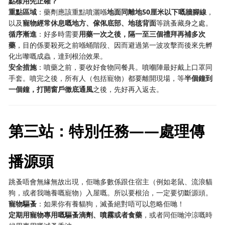
點樣用先正確？
重點區域
：藥劑應該重點噴灑喺
地面同離地50厘米以下嘅牆腳線
，
以及
寵物經常休息嘅地方、傢俬底部、地毯背面
等跳蚤藏身之處。
循序漸進
：好多時需要
用藥一次之後，隔一至三個禮拜再補多次
藥
，目的係要殺死之前喺蛹階段、因而避過第一波攻擊而後來先孵
化出嚟嘅成蟲，達到根治效果。
安全措施
：噴藥之前，要收好食物同餐具。噴嗰陣最好戴上口罩同
手套。噴完之後，所有人（包括寵物）都要離開現場，等
半個鐘到
一個鐘，打開窗戶徹底通風
之後，先好再入返去。
第三站：特別任務——處理傳
播源頭
跳蚤唔會無緣無故出現，佢哋多數係跟住宿主（例如老鼠、流浪貓
狗，或者我哋養嘅寵物）入屋嘅。所以要根治，一定要切斷源頭。
寵物驅蚤
：如果你有養貓狗，滅蚤絕對唔可以忽略佢哋！
定期用寵物專用嘅驅蚤滴劑、噴霧或者食藥
，或者同佢哋沖涼嘅時