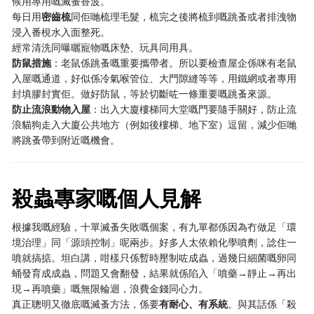
候用專用嘅滅蚤香波。
每日用
密齒梳
同佢哋梳理毛髮，梳完之後將梳到嘅跳蚤或者排洩物
浸入番梘水入面整死。
經常清洗同曝曬寵物嘅床墊、玩具同用具。
防鼠措施
：老鼠係跳蚤嘅重要攜帶者。所以要檢查屋企係咪有老鼠
入屋嘅通道，好似係冷氣喉管位、大門隙縫等等，用鐵網或者專用
封填膠封實佢。做好防鼠，等於切斷咗一條重要嘅跳蚤來源。
防止流浪動物入屋
：出入大廈樓梯同大堂嘅門要隨手關好，防止流
浪貓狗走入大廈公共地方（例如後樓梯、地下室）逗留，減少佢哋
將跳蚤帶到附近嘅機會。
殺蟲專家嘅個人見解
根據我嘅經驗，十單滅蚤失敗嘅個案，有九單都係因為冇做足「環
境治理」同「源頭控制」呢兩步。好多人太依賴化學噴劑，諗住一
噴就搞掂。坦白講，咁樣只係暫時壓制咗成蟲，過幾日細菌嘅卵同
蛹發育成成蟲，問題又會翻發，結果就係陷入「噴藥→靜止→再出
現→再噴藥」嘅無限輪迴，浪費金錢同心力。
真正聰明又徹底嘅滅蚤方法，係要
有耐心、有系統
。與其話係「殺