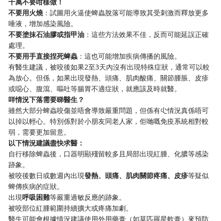
千萬不要咁樣做！
不要用火燒
：試圖用火逼使蜱蟲脫落可能導致其受刺激而釋放更多
唾液，增加感染風險。
不要塗抹石油膠或指甲油
：這些方法效果不佳，反而可能延誤正確
處理。
不要用手直接捏死蜱蟲
：這也可能增加疾病傳播的風險。
有醫生建議，被咬後如果2至3天內沒有出現特殊症狀，通常可以較
為放心。但係，如果出現發熱、頭痛、肌肉酸痛、關節腫脹、皮疹
或噁心、腹瀉、嘔吐等腸胃不適症狀，就應該及時就醫。
咩情況下落需要睇醫生？
雖然大部分蜱蟲咬傷並唔會導致嚴重問題，但係有尐情況真係唔可
以掉以輕心。特別係對於小朋友同老人家，佢哋嘅免疫系統相對較
弱，需要更加留意。
以下情況建議盡快求醫：
自行移除蜱蟲後，口器明顯殘留較多且局部出現紅腫、化膿等感染
跡象。
被咬後數日或數週內出現
發熱、頭痛、肌肉關節疼痛、皮疹
等疑似
蜱傳疾病的症狀。
出現
呼吸困難
等嚴重過敏反應的跡象。
被咬部位紅腫範圍持續擴大或疼痛加劇。
醫生可能會根據情況建議使用外用藥膏（如莫匹羅星軟膏）來預防