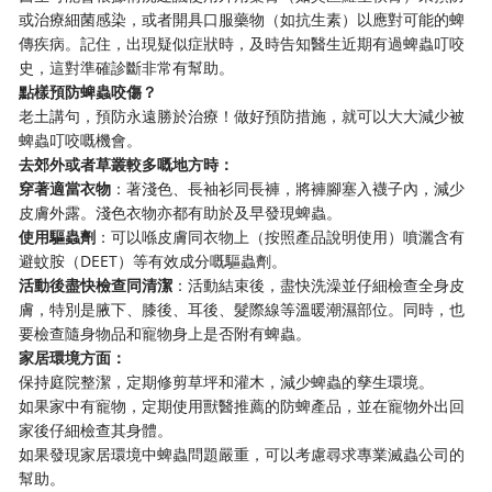
或治療細菌感染，或者開具口服藥物（如抗生素）以應對可能的蜱
傳疾病。記住，出現疑似症狀時，及時告知醫生近期有過蜱蟲叮咬
史，這對準確診斷非常有幫助。
點樣預防蜱蟲咬傷？
老土講句，預防永遠勝於治療！做好預防措施，就可以大大減少被
蜱蟲叮咬嘅機會。
去郊外或者草叢較多嘅地方時：
穿著適當衣物
：著淺色、長袖衫同長褲，將褲腳塞入襪子內，減少
皮膚外露。淺色衣物亦都有助於及早發現蜱蟲。
使用驅蟲劑
：可以喺皮膚同衣物上（按照產品說明使用）噴灑含有
避蚊胺（DEET）等有效成分嘅驅蟲劑。
活動後盡快檢查同清潔
：活動結束後，盡快洗澡並仔細檢查全身皮
膚，特別是腋下、膝後、耳後、髮際線等溫暖潮濕部位。同時，也
要檢查隨身物品和寵物身上是否附有蜱蟲。
家居環境方面：
保持庭院整潔，定期修剪草坪和灌木，減少蜱蟲的孳生環境。
如果家中有寵物，定期使用獸醫推薦的防蜱產品，並在寵物外出回
家後仔細檢查其身體。
如果發現家居環境中蜱蟲問題嚴重，可以考慮尋求專業滅蟲公司的
幫助。