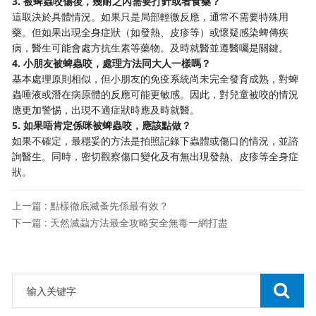
3. 被蜱蟲咬傷後，幾耐之內需要打針或者食藥？
這取決於具體情況。如果只是局部輕微反應，通常不需要特殊用
藥。但如果出現全身症狀（如發熱、皮疹等）或懷疑感染蜱傳疾
病，醫生可能會處方抗生素等藥物。及時就醫並遵醫囑是關鍵。
4. 小朋友被蜱蟲咬，處理方法同大人一樣嗎？
基本處理原則相似，但小朋友的免疫系統尚未完全發育成熟，對蜱
蟲唾液或潛在病原體的反應可能更敏感。因此，對兒童被咬的情況
應更加警惕，出現不適症狀時應及時就醫。
5. 如果唔肯定係咪被蜱蟲咬，應該點做？
如果不確定，最穩妥的方法是拍照記錄下蟲體或傷口的情況，並諮
詢醫生。同時，密切觀察傷口變化及有無出現發熱、皮疹等全身症
狀。
上一篇 : 點樣徹底滅蚤先係最有效？
下一篇 : 天然滅蝨方法最全攻略安全無毒一網打盡