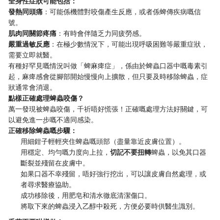
全身性症狀可能包括：
發熱同頭痛
：可能係機體對咬傷產生反應，或者係蜱傳疾病嘅信
號。
肌肉同關節疼痛
：有時會伴隨乏力同疲勞感。
嚴重過敏反應
：在極少數情況下，可能出現呼吸困難等嚴重症狀，
需要立即就醫。
有種好罕見嘅情況叫做「蜱麻痺症」，係由於蜱蟲口器中嘅毒素引
起，麻痺感會從腳部開始慢慢向上擴散，但只要及時移除蜱蟲，症
狀通常會消退。
點樣正確處理蜱蟲咬傷？
萬一發現被蜱蟲咬傷，千祈唔好慌張！正確嘅處理方法好關鍵，可
以避免進一步嘅不適同感染。
正確移除蜱蟲嘅步驟：
用細鉗子輕輕夾住蜱蟲嘅頭部（盡量靠近皮膚位置）。
用穩定、均勻嘅力度向上拉，
切記不要扭轉
蜱蟲，以免其口器
斷裂並殘留在皮膚中。
如果口器不幸殘留，唔好強行挖出，可以讓皮膚自然處理，或
者尋求醫療協助。
成功移除後，用肥皂和清水徹底清潔傷口。
將取下來的蜱蟲浸入乙醇中殺死，方便必要時供醫生識別。