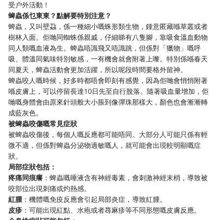
受户外活動！
蜱蟲係乜東東？點解要特別注意？
蜱蟲，又叫壁蝨，係一種細小嘅蛛形類生物，鍾意匿藏喺草叢或者
樹林入面。佢哋同蜘蛛係親戚，仔細睇有八隻腳，靠吸食溫血動物
同人類嘅血液為生。蜱蟲唔識飛又唔識跳，但係對「獵物」嘅呼
吸、體溫同氣味特別敏感，一有機會就會附著上嚟。特別係喺春天
同夏天，蜱蟲活動會更加活躍，所以呢段時間要格外留神。
蜱蟲咬人嘅時候，好多時都唔會即刻有感覺，因為佢哋會悄悄附著
喺皮膚上，可以停留長達10日先至自行脫落。隨著吸血量增加，佢
哋嘅身體會由原來針頭般大小脹到像彈珠那樣大，顏色也會漸漸轉
成藍灰色。
被蜱蟲咬傷嘅常見症狀
被蜱蟲咬傷後，每個人嘅反應都可能唔同。大部分人可能只係有輕
微不適，但係對蜱蟲分泌物過敏嘅人，就可能會出現較明顯嘅症
狀。
局部症狀包括：
疼痛同痕癢
：蜱蟲嘅唾液含有神經毒素，會刺激神經末梢，導致被
咬部位出現刺痛或灼熱感。
紅腫
：機體嘅免疫反應會引起局部炎症，導致紅腫。
皮疹
：可能出現紅點、水疱或者蕁麻疹等不同形態嘅皮膚反應。