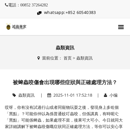
電話：00852 37264282
whatsapp:+852 60540383
蟲類資訊
當前位置：
首页
>
蟲類資訊
被蜱蟲咬傷會出現哪些症狀與正確處理方法？
蟲類資訊
|
2025-11-01 17:52:18 |
小编
哎呀，你有沒有試過行山或者同寵物玩耍之後，發現身上多咗個
「黑點」？可能你仲以為係普通蚊叮蟲咬，但係講真，有時呢尐
「黑點」可能係蜱蟲，如果處理不當，後果可大可小。今日就同大
家詳細講解下被蜱蟲咬傷嘅症狀同正確處理方法，等你可以安心享