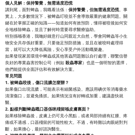
個人見解：保持警覺，無需過度恐慌
講到尾，面對蜱蟲，我嘅看法係：
保持警覺，但無需過度恐慌
。事
實上，大多數情況下，被蜱蟲叮咬並不會導致嚴重的健康問題。關
鍵在於掌握正確的知識——知道如何有效預防，懂得被咬後如何安
全地移除蜱蟲，並且了解何時需要尋求醫療協助。
特別係喺香港，我哋好鍾意行山同親近大自然，學會同蜱蟲等小生
物安全共存係好重要。只要做足預防措施，並且在被咬時處理得
當，就可以大大降低風險，安心享受户外活動嘅樂趣。
如果發現家居環境中蜱蟲或其他害蟲問題難以自行處理，聯繫信譽
良好的專業蟲害控制公司（例如
殺蟲專家
）也是一個明智的選擇，
他們能提供全面評估和有效解決方案。
常見問題
1. 被蜱蟲咬後，傷口流膿怎麼辦？
如果傷口出現流膿，可能表示有細菌感染。應該用碘伏等消毒藥水
清潔傷口，並避免搔抓。如果情況沒有好轉或加重，建議盡快就
醫。
2. 點樣判斷蜱蟲嘅口器係咪殘留喺皮膚裏面？
如果移除蜱蟲後，皮膚上仍可見小黑點，或者局部持續有紅腫、疼
痛或不適感，口器殘留的可能性較大。不過，有時難以肉眼絕對判
斷，如果擔心，最好諮詢醫生。