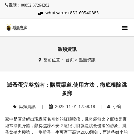
電話：00852 37264282
whatsapp:+852 60540383
蟲類資訊
當前位置：
首页
>
蟲類資訊
滅蚤蛋完整指南：購買渠道,使用方法，徹底根除跳
蚤卵
蟲類資訊
|
2025-11-01 17:58:18 |
小编
家中是否曾經出現過莫名奇妙的紅腫咬痕，且奇癢無比？寵物是否
經常搔抓身體，顯得焦躁不安？這很可能就是跳蚤侵擾的跡象。跳
蚤繁殖力極強，一隻雌蚤一生可產下高達2000顆卵，而這些微小的