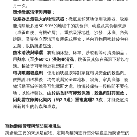
月一次。
環境徹底清潔與用藥
：
吸塵器是最強大的物理武器
：徹底且頻繁地使用吸塵器。吸塵
能清除最多達30-90%的地毯中的跳蚤卵、幼蟲及其食物來源
（成蚤血便、有機碎屑）。重點吸淨地毯、沙發、床底、角落
縫隙。吸完後立即清理集塵袋或塵盒，將內容物用密封袋包好
丟棄，以防跳蚤逃逸。
熱水清洗與曝曬
：將寵物床墊、床單、沙發套等可清洗物品，
用
熱水（至少60°C）浸泡並清洗
，跳蚤及其卵在高温下難以存
活。棉被等可曝曬於強烈陽光下。
環境噴灑殺蟲劑
：使用如呋蟲胺等對家庭環境安全的殺蟲劑。
依照說明稀釋後，均勻噴灑於全屋地板、牆角、家具底部、寵
物活動區域等跳蚤可能藏匿之處。噴灑後保持一段時間不要拖
地，以維持藥效。
由於跳蚤卵有卵殼保護，殺蟲劑對其無效，
因此需在卵孵化期內（約2-3週）重複處理2-3次
，才能徹底消
滅新孵出的若蟲和成蟲。
寵物源頭管理與預防重複滋生
跳蚤最主要的來源是寵物。定期為貓狗進行體外驅蟲是預防蚤患的