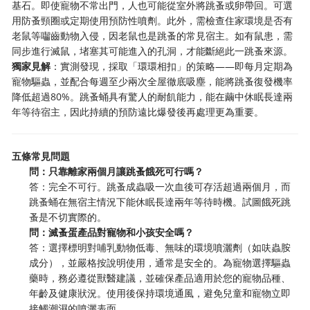
基石。即使寵物不常出門，人也可能從室外將跳蚤或卵帶回。可選
用防蚤頸圈或定期使用預防性噴劑。此外，需檢查住家環境是否有
老鼠等囓齒動物入侵，因老鼠也是跳蚤的常見宿主。如有鼠患，需
同步進行滅鼠，堵塞其可能進入的孔洞，才能斷絕此一跳蚤來源。
獨家見解
：實測發現，採取「環環相扣」的策略——即每月定期為
寵物驅蟲，並配合每週至少兩次全屋徹底吸塵，能將跳蚤復發機率
降低超過80%。跳蚤蛹具有驚人的耐飢能力，能在繭中休眠長達兩
年等待宿主，因此持續的預防遠比爆發後再處理更為重要。
五條常見問題
問：只靠離家兩個月讓跳蚤餓死可行嗎？
答：完全不可行。跳蚤成蟲吸一次血後可存活超過兩個月，而
跳蚤蛹在無宿主情況下能休眠長達兩年等待時機。試圖餓死跳
蚤是不切實際的。
問：滅蚤蛋產品對寵物和小孩安全嗎？
答：選擇標明對哺乳動物低毒、無味的環境噴灑劑（如呋蟲胺
成分），並嚴格按說明使用，通常是安全的。為寵物選擇驅蟲
藥時，務必遵從獸醫建議，並確保產品適用於您的寵物品種、
年齡及健康狀況。使用後保持環境通風，避免兒童和寵物立即
接觸潮濕的噴灑表面。