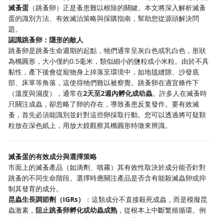
滅蚤蛋
（跳蚤卵）正是蚤患難以根除的關鍵。本文將深入解析滅蚤
蛋的識別方法、有效滅治策略與採購指南，幫助您從源頭解決問
題。
認識跳蚤卵：隱形的敵人
跳蚤卵是跳蚤生命週期的起點，牠們通常呈灰白色或乳白色，形狀
為橢圓形，大小僅約0.5毫米，類似細小的鹽粒或小米粒。由於不具
黏性，產下後會從寵物身上掉落至環境中，如地毯縫隙、沙發底
部、床單等角落，這使得牠們難以被察覺。跳蚤卵在適宜條件下
（溫度與濕度），通常在
2天至2週內孵化成幼蟲
。許多人在滅蚤時
只關注成蟲，卻忽略了卵的存在，導致蚤患反复發作。要有效滅
蚤，首先必須能識別並針對這些卵採取行動。您可以透過將可疑顆
粒放在深色紙上，用放大鏡觀察其橢圓形特徵來辨識。
滅蚤蛋的有效成分與選擇策略
市面上的滅蚤產品（如滴劑、噴霧）其有效性取決於成分能否針對
跳蚤的不同生命階段。選擇時應關注產品是否含有能殺滅蟲卵或抑
制其發育的成分。
昆蟲生長調節劑（IGRs）
：這類成分不直接殺死成蟲，而是模擬昆
蟲激素，
阻止跳蚤卵孵化或幼蟲成熟
，從根本上中斷繁殖循環。例