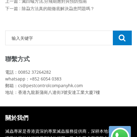
上一篇 : 滅白蟻方法,分飛期應對與預防指南
下一篇 : 除蝨方法真的能徹底解決蝨患問題嗎？
聯繫方式
電話：00852 37264282
whatsapp：+852 6054 0383
郵箱：cs@pestcontrolcompanyhk.com
地址：香港九龍新蒲崗八達街3號安達工業大廈7樓
關於我們
滅蟲專家是香港資深的專業滅蟲服務提供商，深耕本地市場多年，