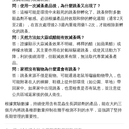
問：使用一次滅蚤產品後，為什麼跳蚤又出現了？
答：這極可能是環境中未殺死的跳蚤卵孵化了。跳蚤卵對多數
殺蟲劑不敏感。必須根據產品持效期和卵的孵化週期（通常2天
至2週），在首次處理後2-3週內重複用藥1-2次，才能根除新孵
化的跳蚤。
問：天然方法如大蒜或醋能有效滅蚤嗎？
答：證據顯示大蒜滅蚤效果不明確。稀釋的醋（如蘋果醋）或
檸檬水噴灑，其主要作用在於氣味驅避跳蚤，或使其活動力下
降，利於後續清理，但殺滅效果有限，無法取代專業滅蚤產
品。
問：家裡沒有寵物為什麼還會有跳蚤？
答：跳蚤來源不僅是寵物。可能通過老鼠等囓齒動物帶入，也
可能附著在人的褲腳、鞋襪上從外部環境（如公園、草地）帶
回家中。如果家中出現跳蚤，也需檢查是否有鼠患，並注意從
公共區域返家後的個人衛生。
根據實驗數據，持續使用含有昆蟲生長調節劑的產品，能在大約三
個月內將跳蚤種群數量抑制在幾乎檢測不到的水平，這強調了堅持
長期管理的重要性。