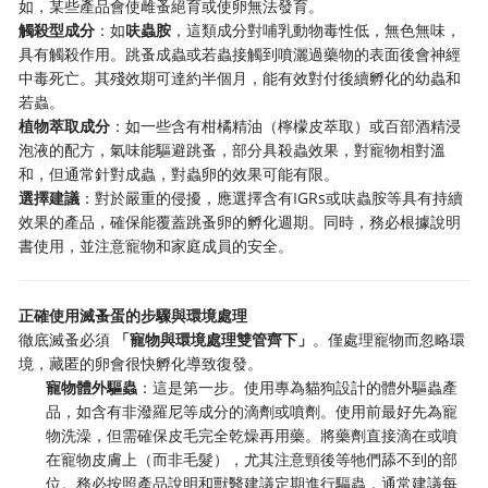
如，某些產品會使雌蚤絕育或使卵無法發育。
觸殺型成分
：如
呋蟲胺
，這類成分對哺乳動物毒性低，無色無味，
具有觸殺作用。跳蚤成蟲或若蟲接觸到噴灑過藥物的表面後會神經
中毒死亡。其殘效期可達約半個月，能有效對付後續孵化的幼蟲和
若蟲。
植物萃取成分
：如一些含有柑橘精油（檸檬皮萃取）或百部酒精浸
泡液的配方，氣味能驅避跳蚤，部分具殺蟲效果，對寵物相對溫
和，但通常針對成蟲，對蟲卵的效果可能有限。
選擇建議
：對於嚴重的侵擾，應選擇含有IGRs或呋蟲胺等具有持續
效果的產品，確保能覆蓋跳蚤卵的孵化週期。同時，務必根據說明
書使用，並注意寵物和家庭成員的安全。
正確使用滅蚤蛋的步驟與環境處理
徹底滅蚤必須
「寵物與環境處理雙管齊下」
。僅處理寵物而忽略環
境，藏匿的卵會很快孵化導致復發。
寵物體外驅蟲
：這是第一步。使用專為貓狗設計的體外驅蟲產
品，如含有非潑羅尼等成分的滴劑或噴劑。使用前最好先為寵
物洗澡，但需確保皮毛完全乾燥再用藥。將藥劑直接滴在或噴
在寵物皮膚上（而非毛髮），尤其注意頸後等牠們舔不到的部
位。務必按照產品說明和獸醫建議定期進行驅蟲，通常建議每