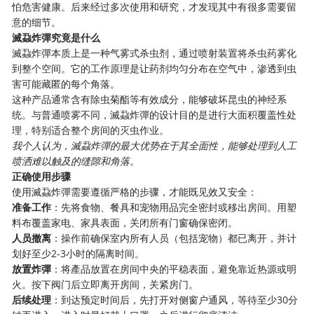
怕危害健康。后来经过多次使用和研究，才发现其中有很多需要留
意的细节。
滅蝨炸彈究竟是什么
滅蝨炸彈本质上是一种气雾式杀虫剂，通过喷射装置将杀虫药雾化
到整个空间。它的工作原理是让药剂均匀分布在空气中，渗透到虫
害可能藏匿的每个角落。
这种产品通常含有除虫菊酯等有效成分，能够破坏昆虫的神经系
统。与普通喷雾不同，滅蝨炸彈的设计目的是进行大面积覆盖性处
理，特别适合整个房间的灭虫作业。
我个人认为，滅蝨炸彈的最大优势在于其全面性，能够处理到人工
喷洒难以触及的缝隙和角落。
正确使用步骤
使用滅蝨炸彈需要遵循严格的步骤，才能既见效又安全：
准备工作
：先将食物、餐具和宠物用品完全密封或移出房间。用塑
料布覆盖家电、家具表面，关闭所有门窗确保密闭。
人员撤离
：操作前确保室内所有人员（包括宠物）都已离开，并计
划好至少2-3小时的隔离时间。
放置炸彈
：将產品放置在房间中央的平稳表面，避免靠近热源或明
火。按下阀门后立即离开房间，关紧房门。
后续处理
：到达预定时间后，先打开对侧窗户通风，等待至少30分