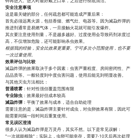
钟再进入。进入时最好戴上口罩，之后进行彻底清洁。
安全注意事项
这是最关键的部分，任何疏忽都可能造成严重后果：
首先必须远离火源，包括香烟、燃气灶、电器等。因为滅蝨炸彈的
推进剂通常是易燃气体，一旦接触火花就可能引发爆炸。
其次要注意使用剂量，不是越多越好。过度使用会导致药剂浓度过
高，不仅增加危险，还可能影响杀虫效果。
根据我的经验，安全比效果更重要。宁可多次小范围使用，也不要
一次过量使用。
效果评估与比较
滅蝨炸彈的效果取决于多个因素：虫害严重程度、房间密闭性、产
品品质等。一般轻度到中度虫害问题，使用后能见到明显改善。
与其他灭虫方法相比：
普通喷雾
：针对性强但覆盖范围有限
专业除虫
：效果最好但成本较高
滅蝨炸彈
：平衡了效果与成本，适合自助处理
需要注意的是，滅蝨炸彈主要针对成虫，对虫卵效果有限，因此可
能需要间隔一段时间后重复使用。
常见误区澄清
很多人认为滅蝨炸彈是万灵丹，其实不然。以下是常见误解：
"一次就能根除"：实际上，虫卵可能幸存，需要7-10天后再次处理