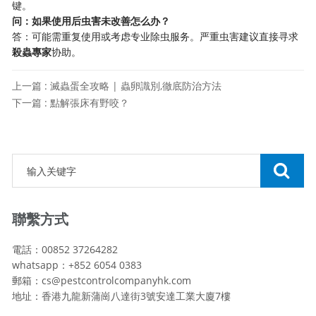
键。
问：如果使用后虫害未改善怎么办？
答：可能需重复使用或考虑专业除虫服务。严重虫害建议直接寻求
殺蟲專家
协助。
上一篇 : 滅蟲蛋全攻略 | 蟲卵識別,徹底防治方法
下一篇 : 點解張床有野咬？
聯繫方式
電話：00852 37264282
whatsapp：+852 6054 0383
郵箱：cs@pestcontrolcompanyhk.com
地址：香港九龍新蒲崗八達街3號安達工業大廈7樓