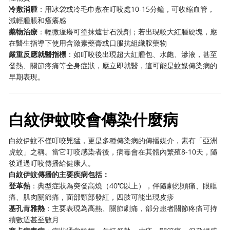
冷敷消腫
：用冰袋或冷毛巾敷在叮咬處10-15分鐘，可收縮血管，
減輕腫脹和瘙癢感
藥物治療
：輕微瘙癢可塗抹爐甘石洗劑；若出現較大紅腫硬塊，應
在醫生指導下使用含激素藥膏或口服抗組織胺藥物
嚴重反應就醫指標
：如叮咬後出現超大紅腫包、水皰、滲液，甚至
發熱、關節疼痛等全身症狀，應立即就醫，這可能是蚊媒傳染病的
早期表現。
白紋伊蚊咬會傳染什麼病
白紋伊蚊不僅叮咬兇猛，更是多種傳染病的傳播媒介，素有「亞洲
虎蚊」之稱。當它叮咬感染者後，病毒會在其體內繁殖8-10天，隨
後通過叮咬傳播給健康人。
白紋伊蚊傳播的主要疾病包括：
登革熱
：典型症狀為突發高燒（40℃以上），伴隨劇烈頭痛、眼眶
痛、肌肉關節痛，面部頸部發紅，四肢可能出現皮疹
基孔肯雅熱
：主要表現為高熱、關節劇痛，部分患者關節疼痛可持
續數週甚至數月