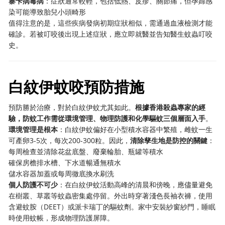
寨卡病毒病
：症狀通常較輕，包括低熱、皮疹、關節痛，但孕婦感
染可能導致胎兒小頭畸形
值得注意的是，這些疾病發病初期症狀相似，需通過血液檢測才能
確診。若被叮咬後出現上述症狀，應立即就醫並告知醫生蚊蟲叮咬
史。
白紋伊蚊咬預防措施
預防勝於治療，對於白紋伊蚊尤其如此。
根據香港殺蟲專家的經
驗，防蚊工作需從環境管理、物理防護和化學驅蚊三個層面入手
。
環境管理是根本
：白紋伊蚊偏好在小型積水容器中繁殖，雌蚊一生
可產卵3-5次，每次200-300粒。因此，
清除孳生地是防控的關鍵
：
每周檢查並清除花盆底盤、廢棄輪胎、瓶罐等積水
確保房檐排水槽、下水道暢通無積水
儲水容器加蓋或每周徹底換水刷洗
個人防護不可少
：在白紋伊蚊活動高峰的清晨和傍晚，應儘量避免
在樹叢、草叢等蚊蟲密集處停留。外出時穿著淺色長袖衣褲，使用
含避蚊胺（DEET）或派卡瑞丁的驅蚊劑。家中安裝紗窗紗門，睡眠
時使用蚊帳，形成物理防護屏障。