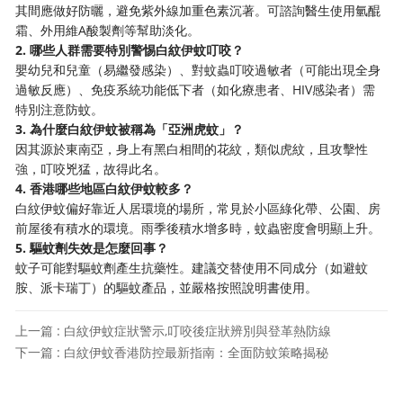
其間應做好防曬，避免紫外線加重色素沉著。可諮詢醫生使用氫醌
霜、外用維A酸製劑等幫助淡化。
2. 哪些人群需要特別警惕白紋伊蚊叮咬？
嬰幼兒和兒童（易繼發感染）、對蚊蟲叮咬過敏者（可能出現全身
過敏反應）、免疫系統功能低下者（如化療患者、HIV感染者）需
特別注意防蚊。
3. 為什麼白紋伊蚊被稱為「亞洲虎蚊」？
因其源於東南亞，身上有黑白相間的花紋，類似虎紋，且攻擊性
強，叮咬兇猛，故得此名。
4. 香港哪些地區白紋伊蚊較多？
白紋伊蚊偏好靠近人居環境的場所，常見於小區綠化帶、公園、房
前屋後有積水的環境。雨季後積水增多時，蚊蟲密度會明顯上升。
5. 驅蚊劑失效是怎麼回事？
蚊子可能對驅蚊劑產生抗藥性。建議交替使用不同成分（如避蚊
胺、派卡瑞丁）的驅蚊產品，並嚴格按照說明書使用。
上一篇 : 白紋伊蚊症狀警示,叮咬後症狀辨別與登革熱防線
下一篇 : 白紋伊蚊香港防控最新指南：全面防蚊策略揭秘