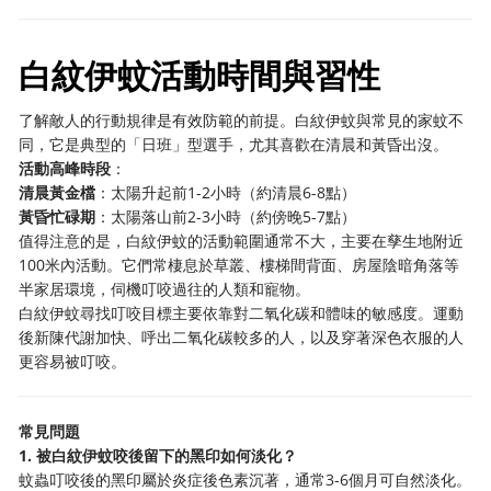
白紋伊蚊活動時間與習性
了解敵人的行動規律是有效防範的前提。白紋伊蚊與常見的家蚊不
同，它是典型的「日班」型選手，尤其喜歡在清晨和黃昏出沒。
活動高峰時段
：
清晨黃金檔
：太陽升起前1-2小時（約清晨6-8點）
黃昏忙碌期
：太陽落山前2-3小時（約傍晚5-7點）
值得注意的是，白紋伊蚊的活動範圍通常不大，主要在孳生地附近
100米內活動。它們常棲息於草叢、樓梯間背面、房屋陰暗角落等
半家居環境，伺機叮咬過往的人類和寵物。
白紋伊蚊尋找叮咬目標主要依靠對二氧化碳和體味的敏感度。運動
後新陳代謝加快、呼出二氧化碳較多的人，以及穿著深色衣服的人
更容易被叮咬。
常見問題
1. 被白紋伊蚊咬後留下的黑印如何淡化？
蚊蟲叮咬後的黑印屬於炎症後色素沉著，通常3-6個月可自然淡化。