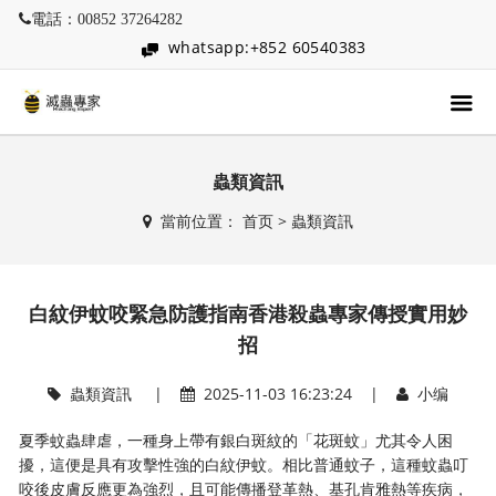
電話：00852 37264282
whatsapp:+852 60540383
蟲類資訊
當前位置：
首页
>
蟲類資訊
白紋伊蚊咬緊急防護指南香港殺蟲專家傳授實用妙
招
蟲類資訊
|
2025-11-03 16:23:24 |
小编
夏季蚊蟲肆虐，一種身上帶有銀白斑紋的「花斑蚊」尤其令人困
擾，這便是具有攻擊性強的白紋伊蚊。相比普通蚊子，這種蚊蟲叮
咬後皮膚反應更為強烈，且可能傳播登革熱、基孔肯雅熱等疾病，