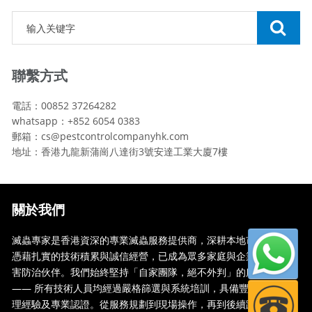
聯繫方式
電話：00852 37264282
whatsapp：+852 6054 0383
郵箱：cs@pestcontrolcompanyhk.com
地址：香港九龍新蒲崗八達街3號安達工業大廈7樓
關於我們
滅蟲專家是香港資深的專業滅蟲服務提供商，深耕本地市場多年，
憑藉扎實的技術積累與誠信經營，已成為眾多家庭與企業信賴的蟲
害防治伙伴。我們始終堅持「自家團隊，絕不外判」的服務承諾
—— 所有技術人員均經過嚴格篩選與系統培訓，具備豐富的現場處
理經驗及專業認證。從服務規劃到現場操作，再到後續跟蹤，全...