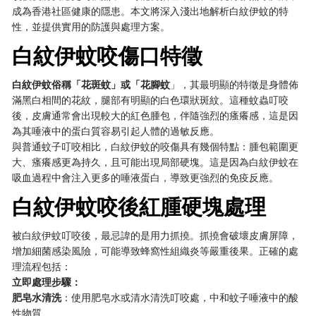
成為香港社區健康的隱患。本文將深入淺出地解析白紋伊蚊的特
性，並提供實用的防護與處理方案。
白紋伊蚊咬傷口特徵
白紋伊蚊俗稱「花斑蚊」或「花腳蚊
」，其最明顯的特徵是身體佈
滿黑白相間的花紋，腿部有明顯的白色環狀斑紋。這種蚊蟲叮咬
後，皮膚通常會出現較大的紅色腫包，伴隨強烈的瘙癢感，這是因
為其唾液中的蛋白質容易引起人體的過敏反應。
與普通蚊子叮咬相比，白紋伊蚊的咬傷具有幾個特點：腫包範圍更
大、瘙癢感更為持久，且可能出現局部硬塊。這是因為白紋伊蚊在
吸血過程中會注入更多的唾液蛋白，導致更強烈的免疫反應。
白紋伊蚊咬後紅腫硬塊處理
被白紋伊蚊叮咬後，最忌諱的是用力抓撓。抓撓會破壞皮膚屏障，
增加細菌感染風險，可能導致蜂窩性組織炎等嚴重後果。正確的處
理流程包括：
立即處理步驟：
肥皂水清洗
：使用肥皂水或清水清洗叮咬處，中和蚊子唾液中的酸
性物質