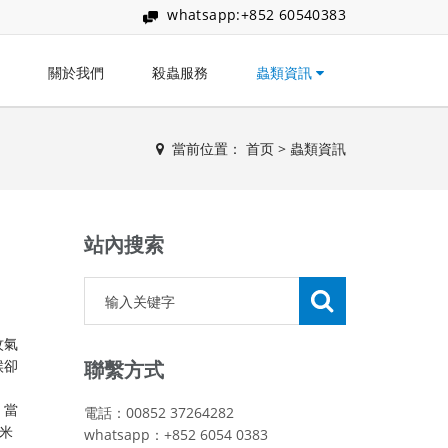
whatsapp:+852 60540383
關於我們
殺蟲服務
蟲類資訊
當前位置：
首页
>
蟲類資訊
站內搜索
蚊氣
候卻
聯繫方式
。當
電話：00852 37264282
米
whatsapp：+852 6054 0383