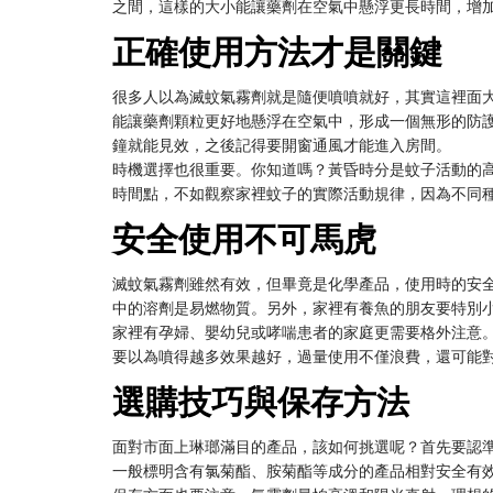
之間，這樣的大小能讓藥劑在空氣中懸浮更長時間，增
正確使用方法才是關鍵
很多人以為滅蚊氣霧劑就是隨便噴噴就好，其實這裡面
能讓藥劑顆粒更好地懸浮在空氣中，形成一個無形的防護
鐘就能見效，之後記得要開窗通風才能進入房間。
時機選擇也很重要。你知道嗎？黃昏時分是蚊子活動的
時間點，不如觀察家裡蚊子的實際活動規律，因為不同
安全使用不可馬虎
滅蚊氣霧劑雖然有效，但畢竟是化學產品，使用時的安
中的溶劑是易燃物質。另外，家裡有養魚的朋友要特別
家裡有孕婦、嬰幼兒或哮喘患者的家庭更需要格外注意
要以為噴得越多效果越好，過量使用不僅浪費，還可能
選購技巧與保存方法
面對市面上琳瑯滿目的產品，該如何挑選呢？首先要認
一般標明含有氯菊酯、胺菊酯等成分的產品相對安全有