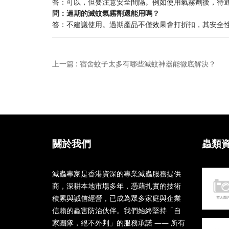
答：可以，但要注意安全間隔。例如使用氣霧劑後，待
問：過期的滅蚊氣霧劑還能用嗎？
答：不建議使用。過期產品不僅效果會打折扣，其安全
上一篇 : 宿舍蚊子太多有哪些滅蚊神器能徹底解決？
關於我們
蟲類
滅蟲專家是香港資深的專業滅蟲服務提供
商，深耕本地市場多年，憑藉扎實的技術
積累與誠信經營，已成為眾多家庭與企業
信賴的蟲害防治伙伴。我們始終堅持「自
家團隊，絕不外判」的服務承諾 —— 所有