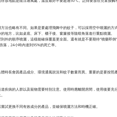
存放地點是陰涼通風處，溫度最好不要超過50°C。記得要放在兒童接觸
用方法也略有不同。如果是要處理飛舞中的蚊子，可以採用空中噴灑的方
身的地方，比如桌底、床下、櫃子後、窗簾後等陰暗角落進行重點噴灑。
到外的順序噴灑，這樣能確保覆蓋更全面。還有就是不要期待"噴藥即倒
落，24小時內達到95%的死亡率。
具體時長會因產品成分、環境通風狀況和蚊子數量而異。重要的是要按照
吸道疾病的人群以及寵物需要特別注意。使用時應離開房間，使用後要充
上。
以嘗試更換不同有效成分的產品，並確保噴灑方法和時機正確。