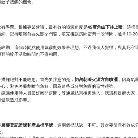
加蚊子接觸的機會。
大有學問。根據專業建議，最有效的噴灑角度是
45度角由下往上噴
。這樣
網。記得噴灑前要先關閉門窗，噴完後讓房間密閉一段時間，通常10-20
高峰期，這個時間點使用氣霧劑效果最理想。不過我個人覺得，與其死守
種類的蚊子活動時間也不盡相同。
全措施絕對不能輕忽。首先要注意的是，
切勿朝著火源方向噴灑
，因為氣
小心，避免將藥劑噴向魚缸，因為這些成分對魚蝦的毒性很強。
。建議使用時人員最好離開房間，等通風結束後再進入。我還想提醒大家
對健康造成影響。
準
農藥登記證號和產品標準號
，這兩個標誌缺一不可。其次要留意有效成
效。