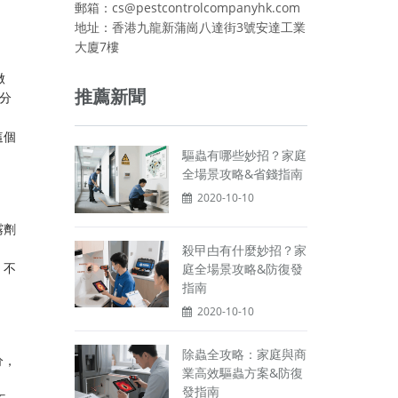
郵箱：cs@pestcontrolcompanyhk.com
地址：香港九龍新蒲崗八達街3號安達工業
大廈7樓
做
推薦新聞
分
這個
驅蟲有哪些妙招？家庭
全場景攻略&省錢指南
2020-10-10
霧劑
殺曱甴有什麼妙招？家
，不
庭全場景攻略&防復發
指南
2020-10-10
除蟲全攻略：家庭與商
分，
業高效驅蟲方案&防復
發指南