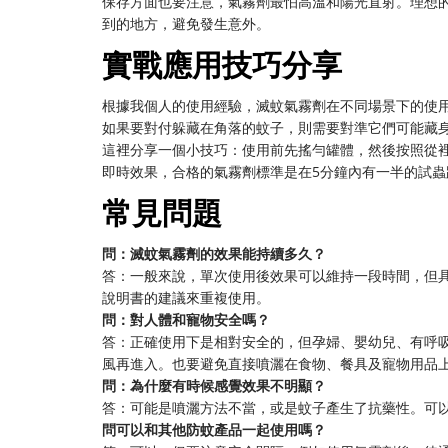
保存方面也要注意，氣霧劑最怕高溫和陽光直射。理想的
到的地方，避免發生意外。
實戰應用技巧分享
根據我個人的使用經驗，滅蚊氣霧劑在不同場景下的使
如果要對付躲藏在角落的蚊子，則需要對準它們可能藏
這裡分享一個小技巧：使用前先搖勻罐體，然後按照從裡
即時效果，合格的氣霧劑標準是在5分鐘內有一半的試蟲跌
常見問題
問：滅蚊氣霧劑的效果能持續多久？
答：一般來說，單次使用後效果可以維持一段時間，但
說明書的建議來重複使用。
問：對人體和寵物安全嗎？
答：正確使用下是相對安全的，但孕婦、嬰幼兒、有呼
風再進入。也要避免直接噴灑在食物、餐具及寵物用品
問：為什麼有時候感覺效果不明顯？
答：可能是噴灑方法不當，或是蚊子產生了抗藥性。可
問可以和其他防蚊產品一起使用嗎？