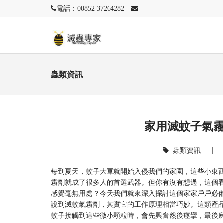
電話：00852 37264282
蟲類資訊
家用滅蚊子氣
蟲類資訊
|
每到夏天，蚊子大軍就開始入侵我們的家園，這些小東
霧劑就成了很多人的首選武器。但你有沒有想過，這個
感覺毫無用處？今天我們就來深入探討這個家家戶戶必
說到滅蚊氣霧劑，其實它的工作原理相當巧妙。這類產
蚊子接觸到這些微小顆粒時，會先興奮然後痙攣，最後麻