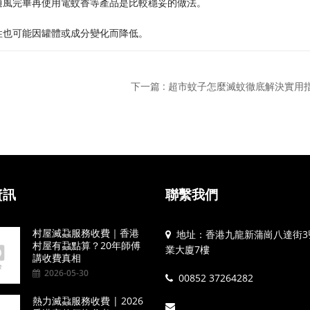
通風完畢再使用電蚊香等產品是比較穩妥的做法。
性也可能因罐體或成分變化而降低。
下一篇 : 超市蚊子怎麼滅蚊徹底解決實用
資訊
聯繫我們
村屋滅蝨服務收費｜香港
地址：香港九龍新蒲崗八達街3
村屋有蝨點算？20年師傅
業大廈7樓
講收費真相
2026-05-30
00852 37264282
熱力滅蝨服務收費 | 2026