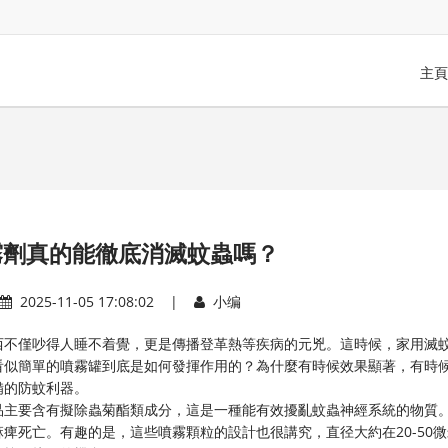
主頁
霧劑真的能徹底消滅蚊蟲嗎？
2025-11-05 17:08:02 |
小编
西不僅吵得人睡不着覺，更是傳播登革熱等疾病的元兇。這時候，家用滅
看似簡單的噴霧罐到底是如何發揮作用的？為什麼有時候效果顯著，有時
備的防蚊利器。
品主要含有擬除蟲菊酯類成分，這是一種能有效擾亂蚊蟲神經系統的物質
痺死亡。有趣的是，這些噴霧顆粒的設計也很講究，直径大約在20-50微