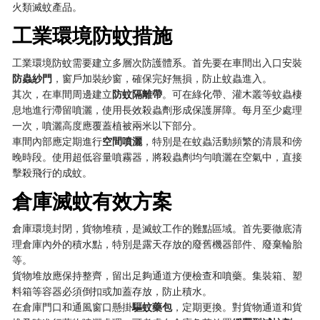
火類滅蚊產品。
工業環境防蚊措施
工業環境防蚊需要建立多層次防護體系。首先要在車間出入口安裝
防蟲紗門
，窗戶加裝紗窗，確保完好無損，防止蚊蟲進入。
其次，在車間周邊建立
防蚊隔離帶
。可在綠化帶、灌木叢等蚊蟲棲
息地進行滯留噴灑，使用長效殺蟲劑形成保護屏障。每月至少處理
一次，噴灑高度應覆蓋植被兩米以下部分。
車間內部應定期進行
空間噴灑
，特別是在蚊蟲活動頻繁的清晨和傍
晚時段。使用超低容量噴霧器，將殺蟲劑均勻噴灑在空氣中，直接
擊殺飛行的成蚊。
倉庫滅蚊有效方案
倉庫環境封閉，貨物堆積，是滅蚊工作的難點區域。首先要徹底清
理倉庫內外的積水點，特別是露天存放的廢舊機器部件、廢棄輪胎
等。
貨物堆放應保持整齊，留出足夠通道方便檢查和噴藥。集裝箱、塑
料箱等容器必須倒扣或加蓋存放，防止積水。
在倉庫門口和通風窗口懸掛
驅蚊藥包
，定期更換。對貨物通道和貨