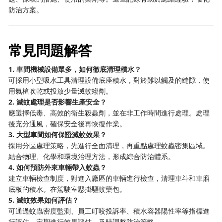
防治方案。
常見問題解答
1. 車間機械設備眾多，如何徹底清理積水？
可採用小型吸水工具清理設備底座積水，對於難以觸及的縫隙，使
用氣槍吹乾或投放少量滅蚊蚴劑。
2. 滅蚊處理是否影響生產安全？
應選擇低毒、高效的衛生殺蟲劑，並在非工作時間進行處理。處理
後充分通風，確保安全後再恢復作業。
3. 大型車間如何保證滅蚊效果？
採用分區處理策略，先進行全面清理，再重點處理蚊蟲密集區域。
結合物理、化學和環境治理方法，形成綜合防治體系。
4. 如何預防外來車輛帶入蚊蟲？
建立車輛檢查制度，對進入廠區的車輛進行檢查，清理車斗和車廂
底板的積水。在駕駛室懸掛驅蚊藥包。
5. 滅蚊效果如何評估？
可通過蚊蟲密度監測、員工叮咬投訴率、積水容器陽性率等指標進
行評估。定期進行效果評估，及時調整防治策略。