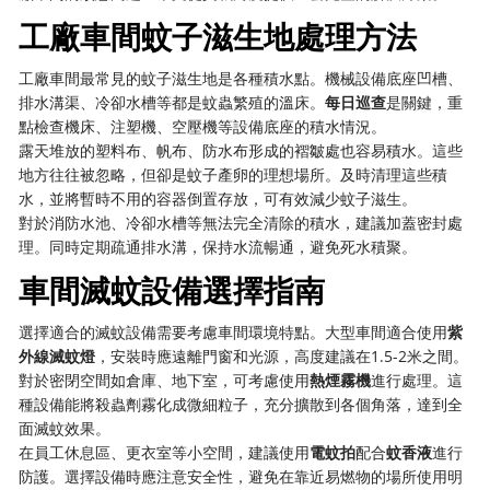
工廠車間蚊子滋生地處理方法
工廠車間最常見的蚊子滋生地是各種積水點。機械設備底座凹槽、
排水溝渠、冷卻水槽等都是蚊蟲繁殖的溫床。
每日巡查
是關鍵，重
點檢查機床、注塑機、空壓機等設備底座的積水情況。
露天堆放的塑料布、帆布、防水布形成的褶皺處也容易積水。這些
地方往往被忽略，但卻是蚊子產卵的理想場所。及時清理這些積
水，並將暫時不用的容器倒置存放，可有效減少蚊子滋生。
對於消防水池、冷卻水槽等無法完全清除的積水，建議加蓋密封處
理。同時定期疏通排水溝，保持水流暢通，避免死水積聚。
車間滅蚊設備選擇指南
選擇適合的滅蚊設備需要考慮車間環境特點。大型車間適合使用
紫
外線滅蚊燈
，安裝時應遠離門窗和光源，高度建議在1.5-2米之間。
對於密閉空間如倉庫、地下室，可考慮使用
熱煙霧機
進行處理。這
種設備能將殺蟲劑霧化成微細粒子，充分擴散到各個角落，達到全
面滅蚊效果。
在員工休息區、更衣室等小空間，建議使用
電蚊拍
配合
蚊香液
進行
防護。選擇設備時應注意安全性，避免在靠近易燃物的場所使用明