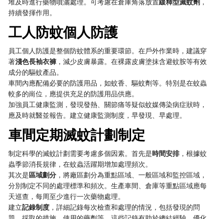
堆及時進行藥物噴灑處理。可考慮在倉庫角落放置
緩釋型滅蚊劑
，
持續發揮作用。
工人防蚊個人防護
員工個人防護是整個防蚊體系的重要環節。在戶外作業時，建議穿
著
淺色長袖衣褲
，減少皮膚暴露。在裸露皮膚塗抹含避蚊胺等有效
成分的驅蚊產品。
車間內應配備必要的防護用品，如蚊香、驅蚊劑等。特別是在蚊蟲
較多的崗位，應提供充足的防護用品供應。
加強員工健康監測，發現發熱、關節痛等疑似蚊媒傳染病症狀時，
應及時就醫並報告。建立健康監測制度，早發現、早處理。
車間定期滅蚊計劃制定
制定科學的滅蚊計劃需要考慮多個因素。首先是
時間安排
，根據蚊
蟲季節消長規律，在蚊蟲活躍期增加處理頻次。
其次是
區域劃分
，將廠區劃分為重點區域、一般區域和監控區域，
分別制定不同的處理標準和頻次。生產車間、倉庫等重點區域應每
天巡查，每周至少進行一次藥物處理。
建立
記錄制度
，詳細記錄每次檢查和處理的情況，包括發現的問
題、採取的措施、使用的藥劑等。這些記錄有助於總結經驗，優化