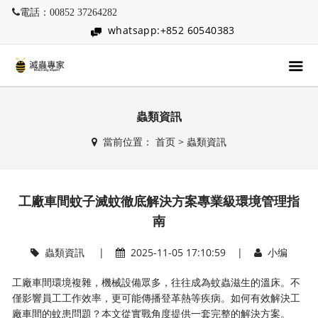
電話：00852 37264282
whatsapp:+852 60540383
蟲類資訊
當前位置：
首页
>
蟲類資訊
工廠車間蚊子滅蚊徹底解決方案專業級環境管理指
南
蟲類資訊
|
2025-11-05 17:10:59 |
小编
工廠車間環境複雜，機械設備眾多，往往成為蚊蟲滋生的溫床。不
僅影響員工工作效率，更可能傳播登革熱等疾病。如何有效解決工
廠車間的蚊患問題？本文從實戰角度提供一套完整的解決方案。