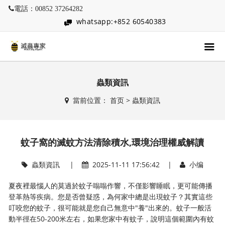
電話：00852 37264282
whatsapp:+852 60540383
蟲類資訊
當前位置：
首页
>
蟲類資訊
蚊子窩的滅蚊方法清除積水,環境治理權威解讀
蟲類資訊
|
2025-11-11 17:56:42 |
小编
夏夜裡最惱人的莫過於蚊子嗡嗡作響，不僅影響睡眠，更可能傳播
登革熱等疾病。您是否曾疑惑，為何家中總是出現蚊子？其實這些
叮咬您的蚊子，很可能就是您自己無意中"養"出來的。蚊子一般活
動半徑在50-200米左右，如果您家中有蚊子，說明這個範圍內有蚊