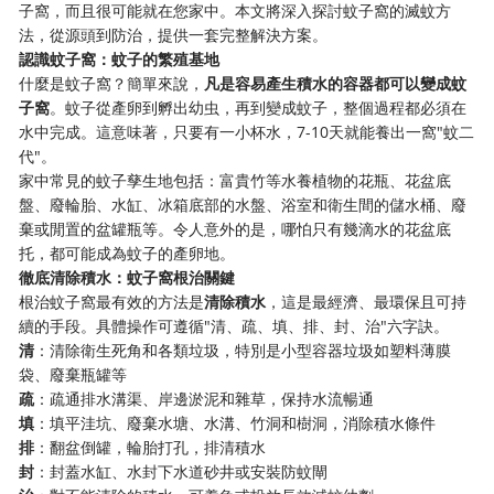
子窩，而且很可能就在您家中。本文將深入探討蚊子窩的滅蚊方
法，從源頭到防治，提供一套完整解決方案。
認識蚊子窩：蚊子的繁殖基地
什麼是蚊子窩？簡單來說，
凡是容易產生積水的容器都可以變成蚊
子窩
。蚊子從產卵到孵出幼虫，再到變成蚊子，整個過程都必須在
水中完成。這意味著，只要有一小杯水，7-10天就能養出一窩"蚊二
代"。
家中常見的蚊子孳生地包括：富貴竹等水養植物的花瓶、花盆底
盤、廢輪胎、水缸、冰箱底部的水盤、浴室和衛生間的儲水桶、廢
棄或閒置的盆罐瓶等。令人意外的是，哪怕只有幾滴水的花盆底
托，都可能成為蚊子的產卵地。
徹底清除積水：蚊子窩根治關鍵
根治蚊子窩最有效的方法是
清除積水
，這是最經濟、最環保且可持
續的手段。具體操作可遵循"清、疏、填、排、封、治"六字訣。
清
：清除衛生死角和各類垃圾，特別是小型容器垃圾如塑料薄膜
袋、廢棄瓶罐等
疏
：疏通排水溝渠、岸邊淤泥和雜草，保持水流暢通
填
：填平洼坑、廢棄水塘、水溝、竹洞和樹洞，消除積水條件
排
：翻盆倒罐，輪胎打孔，排清積水
封
：封蓋水缸、水封下水道砂井或安裝防蚊閘