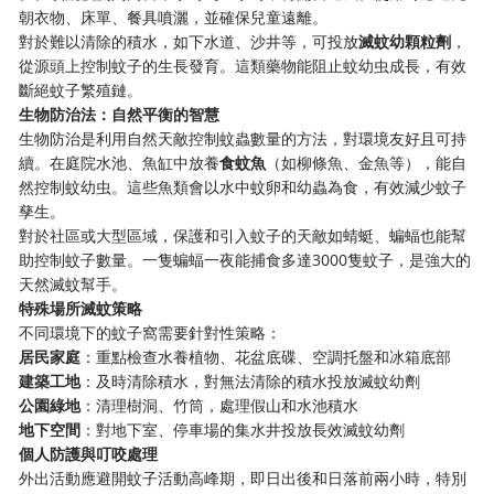
朝衣物、床單、餐具噴灑，並確保兒童遠離。
對於難以清除的積水，如下水道、沙井等，可投放
滅蚊幼顆粒劑
，
從源頭上控制蚊子的生長發育。這類藥物能阻止蚊幼虫成長，有效
斷絕蚊子繁殖鏈。
生物防治法：自然平衡的智慧
生物防治是利用自然天敵控制蚊蟲數量的方法，對環境友好且可持
續。在庭院水池、魚缸中放養
食蚊魚
（如柳條魚、金魚等），能自
然控制蚊幼虫。這些魚類會以水中蚊卵和幼蟲為食，有效減少蚊子
孳生。
對於社區或大型區域，保護和引入蚊子的天敵如蜻蜓、蝙蝠也能幫
助控制蚊子數量。一隻蝙蝠一夜能捕食多達3000隻蚊子，是強大的
天然滅蚊幫手。
特殊場所滅蚊策略
不同環境下的蚊子窩需要針對性策略：
居民家庭
：重點檢查水養植物、花盆底碟、空調托盤和冰箱底部
建築工地
：及時清除積水，對無法清除的積水投放滅蚊幼劑
公園綠地
：清理樹洞、竹筒，處理假山和水池積水
地下空間
：對地下室、停車場的集水井投放長效滅蚊幼劑
個人防護與叮咬處理
外出活動應避開蚊子活動高峰期，即日出後和日落前兩小時，特別