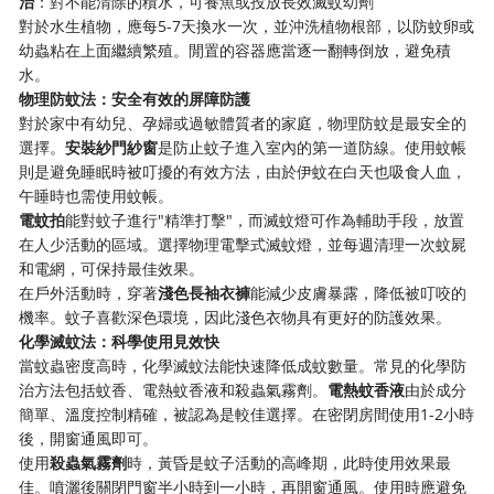
治
：對不能清除的積水，可養魚或投放長效滅蚊幼劑
對於水生植物，應每5-7天換水一次，並沖洗植物根部，以防蚊卵或
幼蟲粘在上面繼續繁殖。閒置的容器應當逐一翻轉倒放，避免積
水。
物理防蚊法：安全有效的屏障防護
對於家中有幼兒、孕婦或過敏體質者的家庭，物理防蚊是最安全的
選擇。
安裝紗門紗窗
是防止蚊子進入室內的第一道防線。使用蚊帳
則是避免睡眠時被叮擾的有效方法，由於伊蚊在白天也吸食人血，
午睡時也需使用蚊帳。
電蚊拍
能對蚊子進行"精準打擊"，而滅蚊燈可作為輔助手段，放置
在人少活動的區域。選擇物理電擊式滅蚊燈，並每週清理一次蚊屍
和電網，可保持最佳效果。
在戶外活動時，穿著
淺色長袖衣褲
能減少皮膚暴露，降低被叮咬的
機率。蚊子喜歡深色環境，因此淺色衣物具有更好的防護效果。
化學滅蚊法：科學使用見效快
當蚊蟲密度高時，化學滅蚊法能快速降低成蚊數量。常見的化學防
治方法包括蚊香、電熱蚊香液和殺蟲氣霧劑。
電熱蚊香液
由於成分
簡單、溫度控制精確，被認為是較佳選擇。在密閉房間使用1-2小時
後，開窗通風即可。
使用
殺蟲氣霧劑
時，黃昏是蚊子活動的高峰期，此時使用效果最
佳。噴灑後關閉門窗半小時到一小時，再開窗通風。使用時應避免