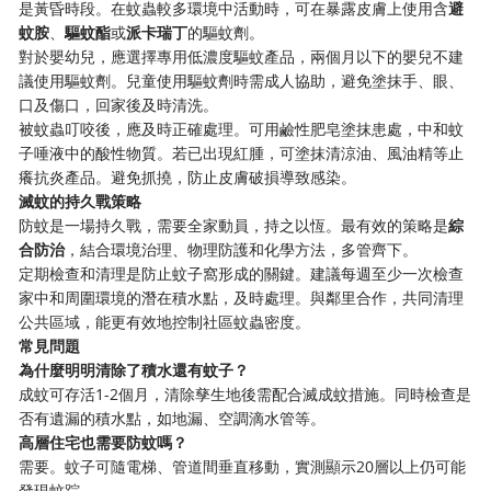
是黃昏時段。在蚊蟲較多環境中活動時，可在暴露皮膚上使用含
避
蚊胺
、
驅蚊酯
或
派卡瑞丁
的驅蚊劑。
對於嬰幼兒，應選擇專用低濃度驅蚊產品，兩個月以下的嬰兒不建
議使用驅蚊劑。兒童使用驅蚊劑時需成人協助，避免塗抹手、眼、
口及傷口，回家後及時清洗。
被蚊蟲叮咬後，應及時正確處理。可用鹼性肥皂塗抹患處，中和蚊
子唾液中的酸性物質。若已出現紅腫，可塗抹清涼油、風油精等止
癢抗炎產品。避免抓撓，防止皮膚破損導致感染。
滅蚊的持久戰策略
防蚊是一場持久戰，需要全家動員，持之以恆。最有效的策略是
綜
合防治
，結合環境治理、物理防護和化學方法，多管齊下。
定期檢查和清理是防止蚊子窩形成的關鍵。建議每週至少一次檢查
家中和周圍環境的潛在積水點，及時處理。與鄰里合作，共同清理
公共區域，能更有效地控制社區蚊蟲密度。
常見問題
為什麼明明清除了積水還有蚊子？
成蚊可存活1-2個月，清除孳生地後需配合滅成蚊措施。同時檢查是
否有遺漏的積水點，如地漏、空調滴水管等。
高層住宅也需要防蚊嗎？
需要。蚊子可隨電梯、管道間垂直移動，實測顯示20層以上仍可能
發現蚊踪。