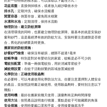
對於一些特殊的積水點，可以採取以下處理方式：
花盆底盤
：直接倒掉積水，或者放入細沙吸收水分
排水孔
：定期沖洗，確保水流暢通
閒置容器
：倒置存放，避免雨水積聚
水溝和水池
：定期清理，保持水流動
物理防治：建立防蚊屏障
在清理環境的同時，也要建立物理防蚊屏障。最基本的就是安裝紗
窗和紗門，這是最經濟有效的防蚊方法。安裝時要注意縫隙是否密
合，舊化的紗網要及時更換。
搬家前的防蚊措施
：
紗窗紗門檢查
：確保沒有破損，縫隙不超過1毫米
蚊帳準備
：特別是對於有嬰幼兒的家庭，蚊帳是必不可少的
電蚊拍配置
：準備一兩個電蚊拍，用於消滅零星蚊子
滅蚊燈設置
：在蚊子活動頻繁的區域放置滅蚊燈
化學防治：正確使用殺蟲劑
在必要時，可以考慮使用化學防治方法。但要注意選擇對人體安全
的產品，並按照說明書正確使用。使用殺蟲劑時，要特別注意以下
幾點：
使用時機
：最好在搬家前幾天使用，讓藥劑有足夠時間揮發
使用方法
：按照產品說明進行噴灑，重點是蚊子可能藏匿的角落
安全措施
：使用時要戴口罩和手套，使用後要徹底洗手