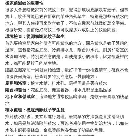
搬家前滅蚊的重要性
很多人會忽略搬家前的滅蚊工作，覺得新環境應該沒有蚊子。但事
實上，蚊子可能已經在新家的某些角落孳生，特別是那些有積水的
地方。與其入住後再來對付蚊子，不如在搬家前就做好萬全準備。
根據研究，提前做好防蚊工作可以減少八成以上的蚊蟲問題。
環境檢查：從源頭斷絕蚊子孳生
首先要檢查新家內外所有可能積水的地方，因為積水是蚊子繁殖的
溫床。這包括花盆底盤、冷氣排水孔、陽台排水孔、廚房和浴室的
水管周邊等。特別要注意的是，即使是微小的積水，比如瓶蓋裡的
水，都可能是蚊子的孳生地。
建議在搬家前一周就開始檢查，最好準備一份檢查清單，確保不會
遺漏任何角落。檢查時要特別注意以下幾個地方：
廚房和浴室
：檢查水槽、排水孔、馬桶周邊是否有積水
陽台和窗台
：花盆底盤、閒置容器、排水孔都是重點區域
地下室和儲藏室
：這些地方通常較陰暗潮濕，是蚊子最喜歡的棲息
地
積水處理：徹底清除蚊子孳生源
找到積水點後，要立即進行處理。最簡單的方法就是直接清除積
水，如果是無法清除的積水，可以考慮使用生物防治方法，比如在
水池中飼養柳條魚、金魚等能夠吞食蚊子幼蟲的魚種。