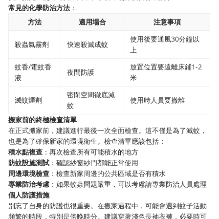
常見的化學防治方法
：
方法
適用場合
注意事項
使用後要通風30分鐘以
殺蟲氣霧劑
快速殺滅成蚊
上
蚊香/電蚊香
放置位置要遠離床鋪1-2
夜間防護
液
米
密閉空間徹底滅
滅蚊煙劑
使用時人員要撤離
蚊
搬家前的終極檢查清單
在正式搬家前，建議進行最後一次全面檢查。這不僅是為了滅蚊，
也是為了確保新家的環境衛生。檢查清單應該包括：
積水點複查
：再次檢查所有可能積水的地方
防蚊設施測試
：確認紗窗紗門都能正常使用
周邊環境檢查
：檢查新家周邊的公共區域是否有積水
專業防治考慮
：如果蚊蟲問題嚴重，可以考慮請專業防治人員處理
個人防護措施
別忘了自身的防護也很重要。在搬家過程中，可能會遇到蚊子活動
頻繁的時段，特別是傍晚時分。建議穿著淺色長袖衣褲，必要時可