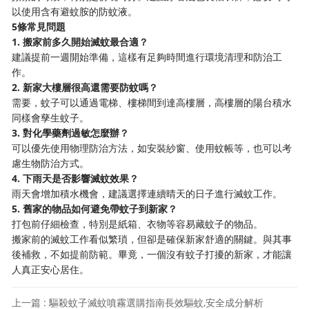
以使用含有避蚊胺的防蚊液。
5條常見問題
1. 搬家前多久開始滅蚊最合適？
建議提前一週開始準備，這樣有足夠時間進行環境清理和防治工
作。
2. 新家大樓層很高還需要防蚊嗎？
需要，蚊子可以通過電梯、樓梯間到達高樓層，高樓層的陽台積水
同樣會孳生蚊子。
3. 對化學藥劑過敏怎麼辦？
可以優先使用物理防治方法，如安裝紗窗、使用蚊帳等，也可以考
慮生物防治方式。
4. 下雨天是否影響滅蚊效果？
雨天會增加積水機會，建議選擇連續晴天的日子進行滅蚊工作。
5. 舊家的物品如何避免帶蚊子到新家？
打包前仔細檢查，特別是紙箱、衣物等容易藏蚊子的物品。
搬家前的滅蚊工作看似繁瑣，但卻是確保新家舒適的關鍵。與其事
後補救，不如提前防範。畢竟，一個沒有蚊子打擾的新家，才能讓
人真正安心居住。
上一篇 : 驅殺蚊子滅蚊噴霧選購指南長效驅蚊,安全成分解析