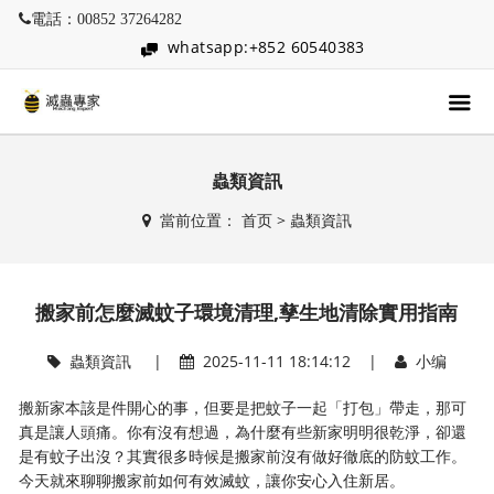
電話：00852 37264282
whatsapp:+852 60540383
蟲類資訊
當前位置：
首页
>
蟲類資訊
搬家前怎麼滅蚊子環境清理,孳生地清除實用指南
蟲類資訊
|
2025-11-11 18:14:12 |
小编
搬新家本該是件開心的事，但要是把蚊子一起「打包」帶走，那可
真是讓人頭痛。你有沒有想過，為什麼有些新家明明很乾淨，卻還
是有蚊子出沒？其實很多時候是搬家前沒有做好徹底的防蚊工作。
今天就來聊聊搬家前如何有效滅蚊，讓你安心入住新居。