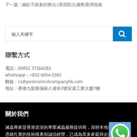
下一篇 : 滅蚊子跳蚤的辦法|環境防治,藥劑選擇指南
聯繫方式
電話：00852 37264282
whatsapp：+852 6054 0383
郵箱：cs@pestcontrolcompanyhk.com
地址：香港九龍新蒲崗八達街3號安達工業大廈7樓
關於我們
滅蟲專家是香港資深的專業滅蟲服務提供商，深耕本地市場多年，
憑藉扎實的技術積累與誠信經營，已成為眾多家庭與企業信賴的蟲