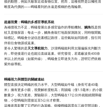
後的動態，例如天敵靠近或食物位置。然而，這種視野是以犧牲清
晰度為代價的——螞蟻看到的永遠是模糊的色塊輪廓。
超越視覺：螞蟻的多感官導航系統
為補償視力不足，螞蟻發展出多感官協作的導航機制。
觸角
既是拐
杖又是嗅探器：每走一步，觸角會敲打地面探測路況，同時嗅聞氣
味標記。螞蟻會分泌信息素標記路徑，這些氣味如同路標，指引同
伴前往食物源或返巢。
更令人驚嘆的是
天文導航能力
。沙漠螞蟻能利用太陽偏振光判斷方
向，即使後退行走也能沿直線返巢。研究發現，若遮蔽波長400奈
米以上的光線（如紫外線），螞蟻會立即迷失方向，證明它們依賴
紫外線導航。
螞蟻視力與體型的關鍵連結
體型直接決定螞蟻的視力水平。大型螞蟻如牛蟻（身長可達40毫
米）擁有更多小眼，視覺解析度較高；而賊蟻（僅1.5毫米）的小眼
數量少，視力更差。實驗顯示，大型螞蟻在17公分外就能繞開障礙
物，小型螞蟻則需接近至5公分才察覺。
這種差異影響了它們的行為策略。樹棲螞蟻因需在三維空間活動，