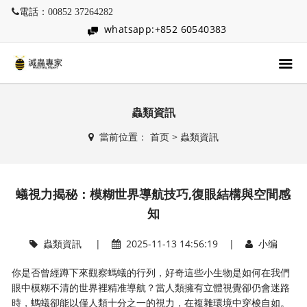
電話：00852 37264282
whatsapp:+852 60540383
蟲類資訊
當前位置：
首页
>
蟲類資訊
蟻視力揭秘：模糊世界導航技巧,復眼結構與空間感
知
蟲類資訊
|
2025-11-13 14:56:19 |
小编
你是否曾經蹲下來觀察螞蟻的行列，好奇這些小生物是如何在我們
眼中模糊不清的世界裡精准導航？當人類擁有立體視覺卻仍會迷路
時，螞蟻卻能以僅人類十分之一的視力，在複雜環境中穿梭自如。