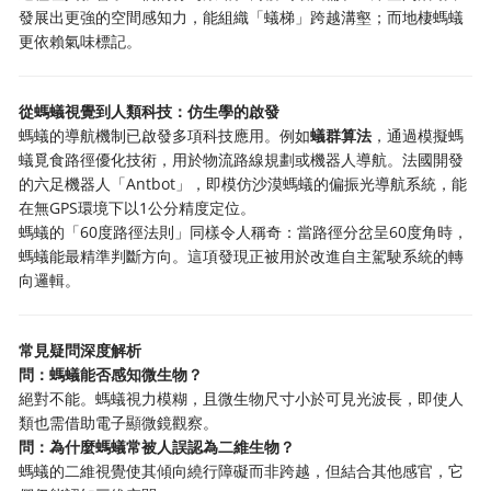
發展出更強的空間感知力，能組織「蟻梯」跨越溝壑；而地棲螞蟻
更依賴氣味標記。
從螞蟻視覺到人類科技：仿生學的啟發
螞蟻的導航機制已啟發多項科技應用。例如
蟻群算法
，通過模擬螞
蟻覓食路徑優化技術，用於物流路線規劃或機器人導航。法國開發
的六足機器人「Antbot」，即模仿沙漠螞蟻的偏振光導航系統，能
在無GPS環境下以1公分精度定位。
螞蟻的「60度路徑法則」同樣令人稱奇：當路徑分岔呈60度角時，
螞蟻能最精準判斷方向。這項發現正被用於改進自主駕駛系統的轉
向邏輯。
常見疑問深度解析
問：螞蟻能否感知微生物？
絕對不能。螞蟻視力模糊，且微生物尺寸小於可見光波長，即使人
類也需借助電子顯微鏡觀察。
問：為什麼螞蟻常被人誤認為二維生物？
螞蟻的二維視覺使其傾向繞行障礙而非跨越，但結合其他感官，它