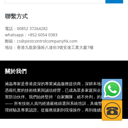
聯繫方式
電話：00852 37264282
whatsapp：+852 6054 0383
郵箱：cs@pestcontrolcompanyhk.com
地址：香港九龍新蒲崗八達街3號安達工業大廈7樓
關於我們
滅蟲專家是香港資深的專業滅蟲服務提供商，深耕本地市場多年，
憑藉扎實的技術積累與誠信經營，已成為眾多家庭與企業信賴的蟲
害防治伙伴。我們始終堅持「自家團隊，絕不外判」的服務承諾
—— 所有技術人員均經過嚴格篩選與系統培訓，具備豐富的現場處
理經驗及專業認證。從服務規劃到現場操作，再到後續跟蹤，全...