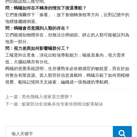
們仍能認知三維空間。
問：螞蟻如何在不轉身的情況下後退導航？
它們會偶爾停下「偷看」：放下食物轉身校準方向，比對記憶中的
地標後繼續倒退。
問：螞蟻會否意識到人類的存在？
它們能感知物體存在，但無法分辨細節。靜止的人類可能被誤判為
地形一部分。
問：視力差異如何影響蟻群分工？
工蟻需外出覓食，演化出較強導航能力；蟻後居巢內，視力需求
低，大腦結構亦有分化。
螞蟻的視覺系統證明，生存優勢未必依賴感官的敏銳度，而在於如
何整合有限資源。當人類苦於信息過載時，螞蟻示範了如何用模糊
視覺、氣味記憶與天文線索，編織成一張無縫的導航網。
上一篇 : 黑色飛蟻入侵家居怎麼辦？
下一篇 : 蚁家防治全攻略杀虫专家传授根治蚁害秘诀