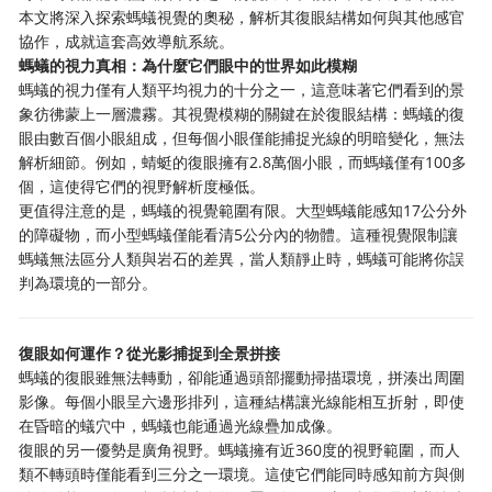
本文將深入探索螞蟻視覺的奧秘，解析其復眼結構如何與其他感官
協作，成就這套高效導航系統。
螞蟻的視力真相：為什麼它們眼中的世界如此模糊
螞蟻的視力僅有人類平均視力的十分之一，這意味著它們看到的景
象彷彿蒙上一層濃霧。其視覺模糊的關鍵在於復眼結構：螞蟻的復
眼由數百個小眼組成，但每個小眼僅能捕捉光線的明暗變化，無法
解析細節。例如，蜻蜓的復眼擁有2.8萬個小眼，而螞蟻僅有100多
個，這使得它們的視野解析度極低。
更值得注意的是，螞蟻的視覺範圍有限。大型螞蟻能感知17公分外
的障礙物，而小型螞蟻僅能看清5公分內的物體。這種視覺限制讓
螞蟻無法區分人類與岩石的差異，當人類靜止時，螞蟻可能將你誤
判為環境的一部分。
復眼如何運作？從光影捕捉到全景拼接
螞蟻的復眼雖無法轉動，卻能通過頭部擺動掃描環境，拼湊出周圍
影像。每個小眼呈六邊形排列，這種結構讓光線能相互折射，即使
在昏暗的蟻穴中，螞蟻也能通過光線疊加成像。
復眼的另一優勢是廣角視野。螞蟻擁有近360度的視野範圍，而人
類不轉頭時僅能看到三分之一環境。這使它們能同時感知前方與側