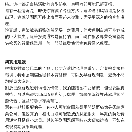
時。這些都是白蟻活動的典型跡象，表明內部可能已經受損。
還有一種情況是，即使你嘗試了各種方法，這些透明螞蟻還是反復
出現。這說明問題可能比表面看起來複雜，需要更深入的檢查和處
理。
說實話，專業滅蟲服務雖然需要一定費用，但考慮到白蟻可能造成
的巨大損失，這筆投資通常是值得的。而且現在很多專業公司都提
供較長的質量保證期，萬一問題復發他們會免費回來處理。
與實用建議
根據我對這類昆蟲的了解，預防永遠比治理更重要。定期檢查家居
環境，特別是潮濕區域和木質結構，可以及早發現問題，避免小問
題變成大麻煩。
對於已經發現透明螞蟻的情況，我的建議是不要驚慌，但也要認真
對待。可以先嘗試自己識別和初步處理，如果情況複雜或處理後問
題依舊，就及時尋求專業幫助。
還有一點想提醒的是，有些人可能會因為費用問題而猶豫是否請專
業公司。但說真的，相比白蟻可能造成的財產損失，早期的防治費
用通常只是個小數目。與其等到問題嚴重時花大價錢維修，不如在
發現初期就果斷處理。