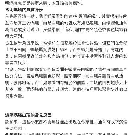
明螞蟻究竟是甚麼來頭，以及該如何應對。
透明螞蟻的真實身份
首先得澄清一點，我們通常看到的這些"透明螞蟻"，其實很多時候
並不是真正的螞蟻，而是白蟻的幼蟲或有翅繁殖蟻。白蟻體色通常
為白色或接近透明，身體柔軟，這和我們常見的黑色或褐色螞蟻有
很大區別。
從生物學角度來說，螞蟻和白蟻都屬於社會性昆蟲，但它們在分類
上並不相同。螞蟻屬於膜翅目蟻科，而白蟻則是等翅目。有趣的
是，這兩種昆蟲雖然外形有點相似，但其實生活習性和對人類的影
響差異很大。
那麼，怎麼判斷你看到的是普通螞蟻還是白蟻呢？這裡有個簡單的
區分方法：普通螞蟻體色較深，腰部細窄，而白蟻身體偏白或透
明，腰部粗短，而且如果看到有翅膀的個體，白蟻的四隻翅膀大小
基本一致，而螞蟻的前翅比後翅大。這個小技巧可以幫你快速做出
初步判斷。
透明螞蟻出現的常見原因
說起來，這些小東西不會無緣無故出現在你家裡。通常有以下幾個
主要原因：
潮濕環境
：白蟻特別喜歡潮濕的環境。如果你家中有水管漏水、牆