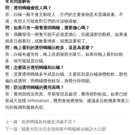
常見問題解答
問：透明螞蟻會咬人嗎？
答：白蟻一般不會主動咬人，它們的主要食物是木質纖維素。不
過，有些人可能會對它們的分泌物過敏。
問：如果只有一兩隻透明螞蟻，需要擔心嗎？
答：偶爾發現一兩隻可能不必過度擔心，但建議密切觀察。如果連
續多日都看到，或數量增多，就應該重視了。
問：晚上看到的透明螞蟻比較多，這是為甚麼？
答：白蟻有趨光性，晚上容易被燈光吸引。如果你晚上看到比較
多，很可能就是白蟻。
問：怎麼區分透明螞蟻和白蟻？
答：其實透明螞蟻多半就是白蟻。主要區別是白蟻身體較軟，顏色
偏白或透明，而螞蟻體色較深，身體分段明顯。
問：防治透明螞蟻的費用高嗎？
答：費用因情況而異。早期發現並處理，費用相對較低。如果已經
形成大規模 infestation，費用會相應增加。建議多比較幾家專業公
司的報價和服務內容。
上一篇 : 廚房螞蟻為何總是消滅不完？
下一篇 : 蟻最大防治完全指南家中螞蟻根治秘訣大公開