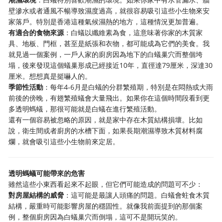
壁滲水或者通風不暢導致濕度過高，就很容易吸引這些小生物來安
家落戶。特別是香港這種氣候濕熱的地方，這種情況更加普遍。
有適合的食物來源
：白蟻以纖維素為食，這意味著你家的木質家
具、地板、門框，甚至是紙張和衣物，都可能成為它們的美食。我
就見過一個案例，一戶人家的廚房因為地下的白蟻巢穴而整個垮
塌，後來發現這個蟻巢形成已經接近10年，直徑達79厘米，深達30
厘米。想想真是挺嚇人的。
季節性活動
：每年4-6月是白蟻的分群繁殖期，特別是在悶熱或大雨
前後的傍晚，有翅繁殖蟻會大量飛出。如果你在這個時間段看到更
多透明螞蟻，那很可能就是白蟻在進行繁殖活動。
還有一個容易被忽略的原因，就是家中存在木質結構損壞。比如
說，衛生間或者廚房的水槽下面，如果長期潮濕導致木質材料腐
爛，就會吸引這些小生物前來定居。
透明螞蟻可能帶來的危害
雖然這些小東西看起來不起眼，但它們可能造成的問題可不少：
對房屋結構的威脅
：這可能是最讓人頭痛的問題。白蟻會蛀食木質
結構，嚴重時可能影響房屋的穩固性。就像我前面提到的那個案
例，整個廚房因為白蟻巢穴而倒塌，這可不是開玩笑的。