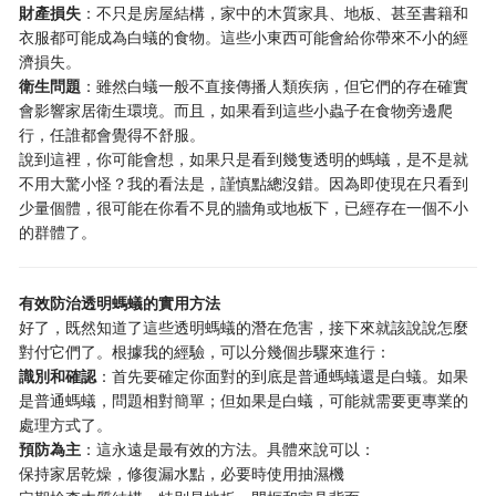
財產損失
：不只是房屋結構，家中的木質家具、地板、甚至書籍和
衣服都可能成為白蟻的食物。這些小東西可能會給你帶來不小的經
濟損失。
衛生問題
：雖然白蟻一般不直接傳播人類疾病，但它們的存在確實
會影響家居衛生環境。而且，如果看到這些小蟲子在食物旁邊爬
行，任誰都會覺得不舒服。
說到這裡，你可能會想，如果只是看到幾隻透明的螞蟻，是不是就
不用大驚小怪？我的看法是，謹慎點總沒錯。因為即使現在只看到
少量個體，很可能在你看不見的牆角或地板下，已經存在一個不小
的群體了。
有效防治透明螞蟻的實用方法
好了，既然知道了這些透明螞蟻的潛在危害，接下來就該說說怎麼
對付它們了。根據我的經驗，可以分幾個步驟來進行：
識別和確認
：首先要確定你面對的到底是普通螞蟻還是白蟻。如果
是普通螞蟻，問題相對簡單；但如果是白蟻，可能就需要更專業的
處理方式了。
預防為主
：這永遠是最有效的方法。具體來說可以：
保持家居乾燥，修復漏水點，必要時使用抽濕機