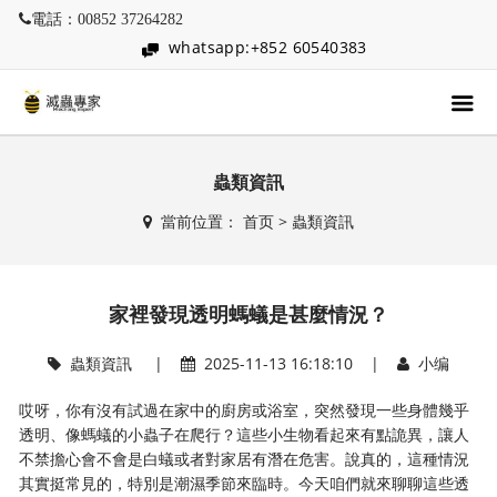
電話：00852 37264282
whatsapp:+852 60540383
蟲類資訊
當前位置：
首页
>
蟲類資訊
家裡發現透明螞蟻是甚麼情況？
蟲類資訊
|
2025-11-13 16:18:10 |
小编
哎呀，你有沒有試過在家中的廚房或浴室，突然發現一些身體幾乎
透明、像螞蟻的小蟲子在爬行？這些小生物看起來有點詭異，讓人
不禁擔心會不會是白蟻或者對家居有潛在危害。說真的，這種情況
其實挺常見的，特別是潮濕季節來臨時。今天咱們就來聊聊這些透