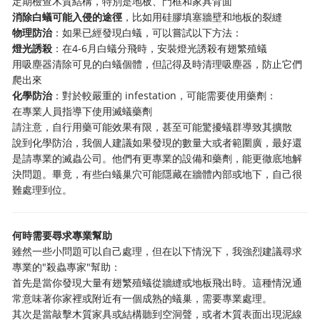
定期檢查木質結構，特別是地板、門框和家具背面
消除白蟻可能入侵的途徑
，比如用硅膠填塞牆壁和地板的裂縫
物理防治
：如果已經發現白蟻，可以嘗試以下方法：
燈光誘殺
：在4-6月白蟻分飛時，安裝燈光誘殺有翅繁殖蟻
用吸塵器清除可見的白蟻個體，但記得及時清理吸塵器，防止它們
爬出來
化學防治
：對於較嚴重的 infestation，可能需要使用藥劑：
在專業人員指導下使用滅蟻藥劑
請注意，自行用藥可能效果有限，甚至可能驚擾蟻群導致其擴散
說到化學防治，我個人建議如果發現的數量大或者範圍廣，最好還
是請專業的滅蟲公司。他們有更專業的設備和藥劑，能更徹底地解
決問題。畢竟，有些白蟻巢穴可能隱藏在牆體內部或地下，自己很
難處理到位。
何時需要尋求專業幫助
雖然一些小問題可以自己處理，但在以下情況下，我強烈建議尋求
專業的"殺蟲專家"幫助：
首先是當你發現大量有翅繁殖蟻從牆縫或地板飛出時。這種情況通
常意味著你家裡或附近有一個成熟的蟻巢，需要專業處理。
其次是當敲擊木質家具或結構聽到空洞聲，或者木質表面出現泥線