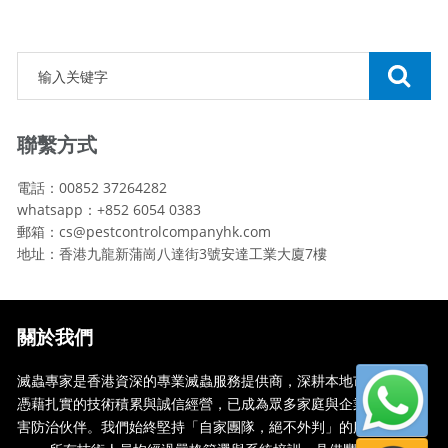
聯繫方式
電話：00852 37264282
whatsapp：+852 6054 0383
郵箱：cs@pestcontrolcompanyhk.com
地址：香港九龍新蒲崗八達街3號安達工業大廈7樓
關於我們
滅蟲專家是香港資深的專業滅蟲服務提供商，深耕本地市場多年，
憑藉扎實的技術積累與誠信經營，已成為眾多家庭與企業信賴的蟲
害防治伙伴。我們始終堅持「自家團隊，絕不外判」的服務承諾