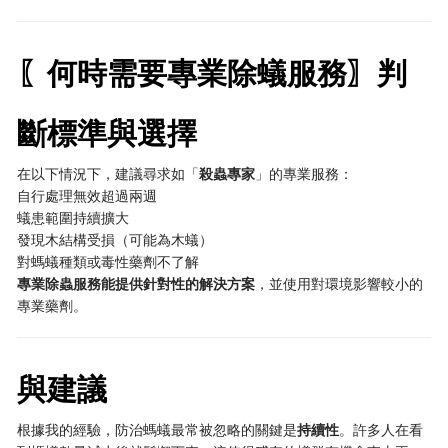
〖何時需要專業除蟻服務〗判
斷標準與選擇
在以下情況下，建議尋求如「
殺蟲專家
」的專業服務：
自行處理無效超過兩週
蟻患範圍持續擴大
發現木結構受損（可能為木蟻）
對螞蟻種類或毒性藥劑不了解
專業除蟲服務能提供針對性的解決方案
，並使用對環境影響較小的
專業藥劑。
與建議
根據我的經驗，防治螞蟻最常被忽略的關鍵是
持續性
。許多人在看