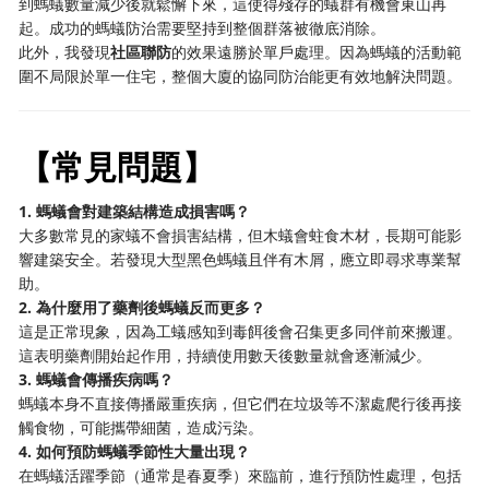
到螞蟻數量減少後就鬆懈下來，這使得殘存的蟻群有機會東山再
起。成功的螞蟻防治需要堅持到整個群落被徹底消除。
此外，我發現
社區聯防
的效果遠勝於單戶處理。因為螞蟻的活動範
圍不局限於單一住宅，整個大廈的協同防治能更有效地解決問題。
【常見問題】
1. 螞蟻會對建築結構造成損害嗎？
大多數常見的家蟻不會損害結構，但木蟻會蛀食木材，長期可能影
響建築安全。若發現大型黑色螞蟻且伴有木屑，應立即尋求專業幫
助。
2. 為什麼用了藥劑後螞蟻反而更多？
這是正常現象，因為工蟻感知到毒餌後會召集更多同伴前來搬運。
這表明藥劑開始起作用，持續使用數天後數量就會逐漸減少。
3. 螞蟻會傳播疾病嗎？
螞蟻本身不直接傳播嚴重疾病，但它們在垃圾等不潔處爬行後再接
觸食物，可能攜帶細菌，造成污染。
4. 如何預防螞蟻季節性大量出現？
在螞蟻活躍季節（通常是春夏季）來臨前，進行預防性處理，包括