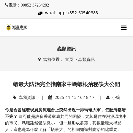
電話：00852 37264282
whatsapp:+852 60540383
蟲類資訊
當前位置：
首页
>
蟲類資訊
蟻最大防治完全指南家中螞蟻根治秘訣大公開
蟲類資訊
|
2025-11-13 16:18:17 |
小编
你是否曾經發現廚房流理台上突然出現一排螞蟻大軍，怎麼清都清
不完？
​ 這可能是許多香港家庭共同的困擾，尤其是住在潮濕環境中
的市民。螞蟻雖然體型微小，但一旦形成群落，其數量龐大得驚
人，這也是為什麼了解「蟻最大」的相關知識對防治如此重要。