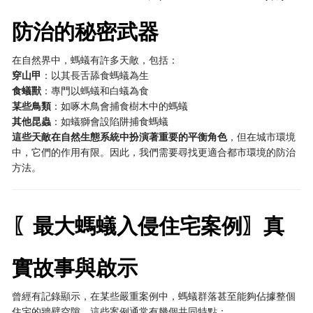
防治的秘密武器
在自然界中，螞蟻有許多天敵，包括：
穿山甲
：以其長舌舔食螞蟻為生
食蟻獸
：專門以螞蟻和白蟻為食
某些鳥類
：如啄木鳥會捕食樹木中的螞蟻
其他昆蟲
：如蟻獅會設陷阱捕食螞蟻
這些天敵在自然生態系統中扮演著重要的平衡角色
，但在城市環境
中，它們的作用有限。因此，我們需要尋找更適合都市環境的防治
方法。
〖最大螞蟻入侵住宅案例〗真
實故事與啟示
曾經有記錄顯示，在某些嚴重案例中，螞蟻群落甚至能夠佔據整個
住宅的牆壁空隙。這些案例通常有幾個共同特點：