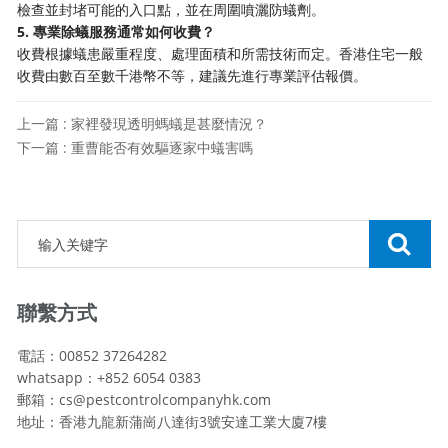
檢查並封堵可能的入口點，並在周圍噴灑防蟻劑。
5. 專業除蟻服務通常如何收費？
收費根據蟻患嚴重程度、處理面積和所需技術而定。香港住宅一般
收費由數百至數千港幣不等，建議先進行專業評估報價。
上一篇 : 家裡發現透明螞蟻是甚麼情況？
下一篇 : 重曹能否有效驅逐家中蟻害嗎
聯繫方式
電話：00852 37264282
whatsapp：+852 6054 0383
郵箱：cs@pestcontrolcompanyhk.com
地址：香港九龍新蒲崗八達街3號安達工業大廈7樓