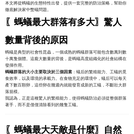
本文將從螞蟻的生態特性出發，提供一套完整的防治策略，幫助你
徹底解決家中蟞蟻問題。
〖螞蟻最大群落有多大〗驚人
數量背後的原因
螞蟻是典型的社會性昆蟲，一個成熟的螞蟻群落可能包含數萬到數
十萬隻個體。這龐大數量的背後，是螞蟻高度組織化的社會結構在
發揮作用。
螞蟻群落的大小主要取決於三個因素
：蟻后的繁殖能力、工蟻的覓
食效率，以及環境的承載力。在食物充足的環境中，蟻后可以每天
產下數百顆卵，這些卵在幾週內就能發育成新的工蟻，不斷壯大群
落規模。
我認為，正是這種驚人的繁殖能力，使得螞蟻防治必須從整個群落
著手，而不是僅僅清除看到的幾隻工蟻。
〖螞蟻最大天敵是什麼〗自然