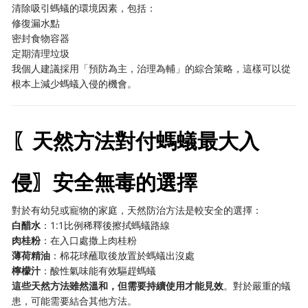
清除吸引螞蟻的環境因素，包括：
修復漏水點
密封食物容器
定期清理垃圾
我個人建議採用「預防為主，治理為輔」的綜合策略，這樣可以從
根本上減少螞蟻入侵的機會。
〖天然方法對付螞蟻最大入
侵〗安全無毒的選擇
對於有幼兒或寵物的家庭，天然防治方法是較安全的選擇：
白醋水
：1:1比例稀釋後擦拭螞蟻路線
肉桂粉
：在入口處撒上肉桂粉
薄荷精油
：棉花球蘸取後放置於螞蟻出沒處
檸檬汁
：酸性氣味能有效驅趕螞蟻
這些天然方法雖然溫和，但需要持續使用才能見效
。對於嚴重的蟻
患，可能需要結合其他方法。