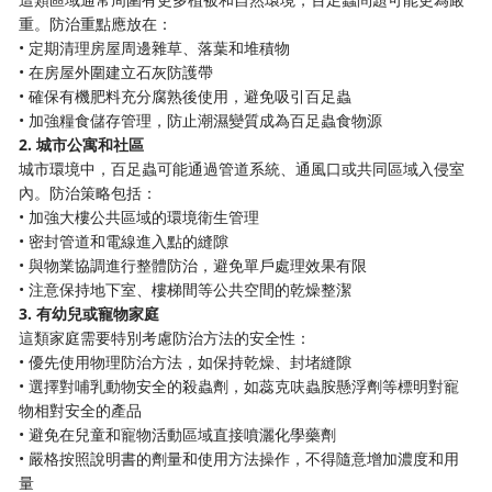
重。防治重點應放在：
• 定期清理房屋周邊雜草、落葉和堆積物
• 在房屋外圍建立石灰防護帶
• 確保有機肥料充分腐熟後使用，避免吸引百足蟲
• 加強糧食儲存管理，防止潮濕變質成為百足蟲食物源
2. 城市公寓和社區
城市環境中，百足蟲可能通過管道系統、通風口或共同區域入侵室
內。防治策略包括：
• 加強大樓公共區域的環境衛生管理
• 密封管道和電線進入點的縫隙
• 與物業協調進行整體防治，避免單戶處理效果有限
• 注意保持地下室、樓梯間等公共空間的乾燥整潔
3. 有幼兒或寵物家庭
這類家庭需要特別考慮防治方法的安全性：
• 優先使用物理防治方法，如保持乾燥、封堵縫隙
• 選擇對哺乳動物安全的殺蟲劑，如蕊克呋蟲胺懸浮劑等標明對寵
物相對安全的產品
• 避免在兒童和寵物活動區域直接噴灑化學藥劑
• 嚴格按照說明書的劑量和使用方法操作，不得隨意增加濃度和用
量