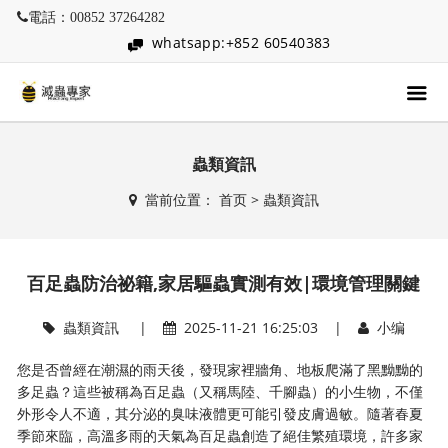
電話：00852 37264282
whatsapp:+852 60540383
蟲類資訊
當前位置：
首页
>
蟲類資訊
百足蟲防治祕籍,家居驅蟲實測有效|環境管理關鍵
蟲類資訊
|
2025-11-21 16:25:03 |
小编
您是否曾經在潮濕的雨天後，發現家裡牆角、地板爬滿了黑黝黝的
多足蟲？這些被稱為百足蟲（又稱馬陸、千腳蟲）的小生物，不僅
外形令人不適，其分泌的臭味液體更可能引發皮膚過敏。隨著春夏
季節來臨，高溫多雨的天氣為百足蟲創造了絕佳繁殖環境，許多家