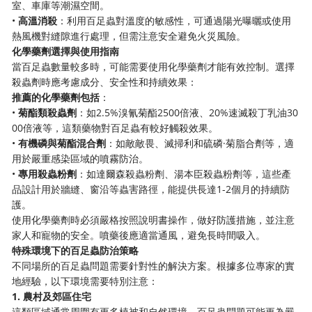
室、車庫等潮濕空間。
•
高溫消殺
：利用百足蟲對溫度的敏感性，可通過陽光曝曬或使用
熱風機對縫隙進行處理，但需注意安全避免火災風險。
化學藥劑選擇與使用指南
當百足蟲數量較多時，可能需要使用化學藥劑才能有效控制。選擇
殺蟲劑時應考慮成分、安全性和持續效果：
推薦的化學藥劑包括
：
•
菊酯類殺蟲劑
：如2.5%溴氰菊酯2500倍液、20%速滅殺丁乳油30
00倍液等，這類藥物對百足蟲有較好觸殺效果。
•
有機磷與菊酯混合劑
：如敵敵畏、滅掃利和硫磷·菊脂合劑等，適
用於嚴重感染區域的噴霧防治。
•
專用殺蟲粉劑
：如達爾森殺蟲粉劑、湯本臣殺蟲粉劑等，這些產
品設計用於牆縫、窗沿等蟲害路徑，能提供長達1-2個月的持續防
護。
使用化學藥劑時必須嚴格按照說明書操作，做好防護措施，並注意
家人和寵物的安全。噴藥後應適當通風，避免長時間吸入。
特殊環境下的百足蟲防治策略
不同場所的百足蟲問題需要針對性的解決方案。根據多位專家的實
地經驗，以下環境需要特別注意：
1. 農村及郊區住宅
這類區域通常周圍有更多植被和自然環境，百足蟲問題可能更為嚴