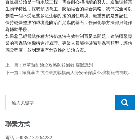
百足蟲防治是一項系統工程，需要耐心和持續的努力。通過理解其
生物學特性，採取預防為主、防治結合的綜合策略，我們完全可以
創造一個不受這些多足生物打擾的居住環境。最重要的是要記住，
保持乾燥整潔的環境是防治百足蟲的基石，任何化學方法都只能作
為輔助手段。
如果您已經嘗試多種方法仍無法有效控制百足蟲問題，建議聯繫專
業的害蟲防治機構進行處理。專業人員能準確識別蟲害類型，評估
感染程度，並制定更有針對性的防治方案。
上一篇 : 登革熱防治全攻略防蚊滅蚊,症狀識別
下一篇 : 家庭暴力防治法實戰指南人身安全保護令,強制報告制度全面解析
聯繫方式
電話：00852 37264282