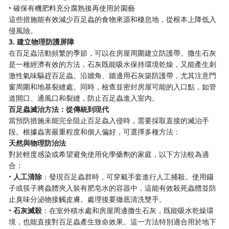
• 確保有機肥料充分腐熟後再使用於園藝
這些措施能有效減少百足蟲的食物來源和棲息地，從根本上降低入
侵風險。
3. 建立物理防護屏障
在百足蟲活動頻繁的季節，可以在房屋周圍建立防護帶。撒生石灰
是一種經濟有效的方法，石灰既能吸水保持環境乾燥，又能產生刺
激性氣味驅趕百足蟲。沿牆角、牆邊用石灰築防護帶，尤其注意門
窗周圍和地基裂縫處。同時，檢查並密封房屋可能的入口點，如管
道開口、通風口和裂縫，防止百足蟲進入室內。
百足蟲滅治方法：從傳統到現代
當預防措施未能完全阻止百足蟲入侵時，需要採取直接的滅治手
段。根據蟲害嚴重程度和個人偏好，可選擇多種方法：
天然與物理防治法
對於輕度感染或希望避免使用化學藥劑的家庭，以下方法較為適
合：
•
人工清除
：發現百足蟲群時，可穿戴手套進行人工捕殺。使用鑷
子或筷子將蟲體夾入裝有肥皂水的容器中，這能有效殺死蟲體並防
止臭味分泌物接觸皮膚。處理後要徹底清洗雙手。
•
石灰滅殺
：在室外積水處和房屋周邊撒生石灰，既能吸水乾燥環
境，也能直接對百足蟲產生致命效果。這一方法特別適合用於地下