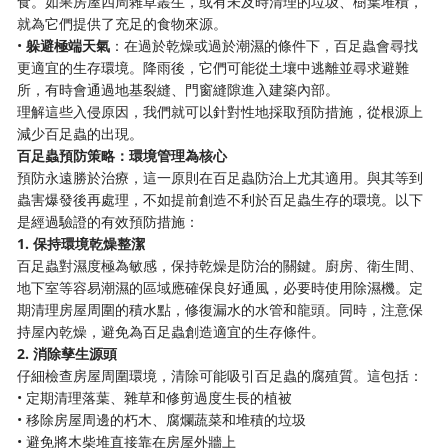
食。如果房屋四周雜草叢生，或有未及時清理的垃圾、樹葉堆積，
就為它們提供了充足的食物來源。
•
躲避極端天氣
：在過於乾燥或過於潮濕的條件下，百足蟲會尋找
更適宜的生存環境。降雨後，它們可能從土壤中逃離並尋求避難
所，有時會通過地基裂縫、門窗縫隙進入建築內部。
理解這些入侵原因，我們就可以針對性地採取預防措施，從根源上
減少百足蟲的出現。
百足蟲預防策略：環境管理為核心
預防永遠勝於治療，這一原則在百足蟲防治上尤其適用。與其等到
蟲害爆發後再處理，不如提前創造不利於百足蟲生存的環境。以下
是經過驗證的有效預防措施：
1. 保持環境乾燥整潔
百足蟲對濕度極為敏感，保持乾燥是防治的關鍵。廚房、衛生間、
地下室等容易潮濕的區域應確保良好通風，必要時使用除濕機。定
期清理房屋周圍的積水點，修復漏水的水管和龍頭。同時，注意保
持屋內乾燥，避免為百足蟲創造適宜的生存條件。
2. 消除孳生源頭
仔細檢查房屋周圍環境，清除可能吸引百足蟲的腐殖質。這包括：
• 定期清理落葉、雜草和修剪過度生長的植被
• 移除房屋周邊的朽木、腐爛蔬菜和堆積的垃圾
• 避免將木柴堆直接靠在房屋外牆上