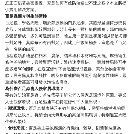
庭正面臨著蟲害困擾。究竟如何有效防治這些不速之客？本文將提
供實用解決方案。
百足蟲簡介與生態習性
百足蟲，學名馬陸，屬於節肢動物門多足綱。其體形呈圓筒形或長
扁形，分成頭和軀幹兩部分，頭上長有一對粗短的觸角；軀幹由許
多體節構成，多的可達幾百節。除去第一節無足和第2至4節是每節
一對足外，其餘每節有兩對足，因此足部數量極多，這也是「百足
蟲」名稱的由來。
這種蟲類多棲息在朽木、腐菜、稻草堆和木材堆等潮濕、腐殖衛生
條件差的地方，喜歡聚群活動，繁殖速度極快。一頭雌性馬陸可生
產多達300個卵，在適宜條件下會迅速形成蟲群。其分泌物含有毒
腺，具有異臭和腐蝕性，觸及皮膚或眼睛可能引起刺激性腫脹，嚴
重過敏者甚至可引發水泡性皮膚炎。
為什麼百足蟲會入侵家居環境？
要有效防治百足蟲，首先需要了解它們入侵家居環境的原因。專業
人士觀察發現，百足蟲通常在特定條件下大量出現：
•
潮濕環境
：百足蟲體表缺乏有效的保水機制，需要持續潮濕的環
境來防止脫水。持續陰雨天氣形成的高溫高濕環境，特別適宜馬陸
生長和繁殖。
•
食物來源
：百足蟲主要以腐爛的有機物、雜草、樹葉和垃圾為