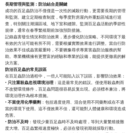
長期管理與監測：防治結合是關鍵
成功的百足蟲防治不僅僅是一次性的滅殺行動，更需要長期的管理
和監測。建立定期檢查制度，每季度對房屋內外重點區域進行巡
查，特別關注潮濕區域、地下室和縫隙。監測百足蟲活動的季節性
規律，通常在春季繁殖期前加強預防措施。
記錄蟲害發生情況和防治效果，逐步優化防治策略。不同環境下最
有效的方法可能有所不同，需要根據實際效果進行調整。當自行防
治效果不佳或蟲害嚴重時，不要猶豫尋求專業害蟲防治服務的幫
助。專業機構擁有更豐富的經驗和專業的設備，能提供更徹底的解
決方案。
防治百足蟲的常見誤區
在百足蟲防治過程中，一些人可能陷入以下誤區，影響防治效果：
•
只注重殺蟲忽視環境治理
：這是最常見的錯誤。僅使用殺蟲劑而
不改變環境條件，百足蟲問題很容易反复出現。必須標本兼治，將
環境治理作為根本措施。
•
不當使用化學藥劑
：包括過度使用、混合使用不同藥劑或在不適
當的環境下使用。這不僅效果不佳，還可能對人體健康和環境造成
危害。
•
防治不及時
：發現少量百足蟲時不及時處理，等到大量繁殖後難
度大增。百足蟲繁殖速度極快，必須在發現初期就採取行動。