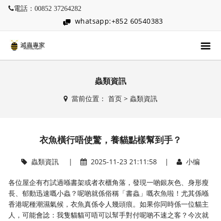
電話：00852 37264282
whatsapp:+852 60540383
蟲類資訊
當前位置：
首页
>
蟲類資訊
衣魚橫行唔使驚，養貓點樣幫到手？
蟲類資訊
|
2025-11-23 21:11:58 |
小编
各位屋企有冇試過喺書架或者衣櫃角落，發現一啲銀灰色、身形瘦
長、郁動迅速嘅小蟲？呢啲就係俗稱「書蟲」嘅衣魚啦！尤其係喺
香港呢種潮濕氣候，衣魚真係令人幾頭痕。如果你同時係一位貓主
人，可能會諗：我隻貓貓可唔可以幫手對付呢啲不速之客？今次就