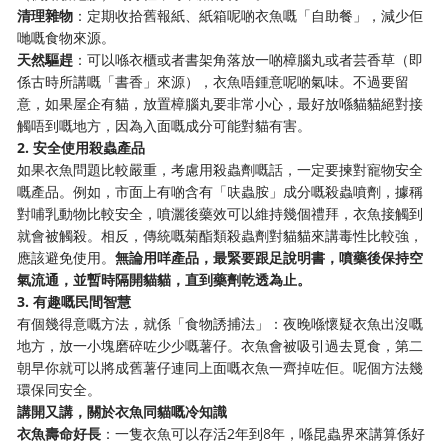
清理雜物
：定期收拾舊報紙、紙箱呢啲衣魚嘅「自助餐」，減少佢
哋嘅食物來源。
天然驅趕
：可以喺衣櫃或者書架角落放一啲樟腦丸或者芸香草（即
係古時所講嘅「書香」來源），衣魚唔鍾意呢啲氣味。不過要留
意，如果屋企有貓，放置樟腦丸要非常小心，最好放喺貓貓絕對接
觸唔到嘅地方，因為入面嘅成分可能對貓有害。
2. 安全使用殺蟲產品
如果衣魚問題比較嚴重，考慮用殺蟲劑嘅話，一定要揀對寵物安全
嘅產品。例如，市面上有啲含有「呋蟲胺」成分嘅殺蟲噴劑，據稱
對哺乳動物比較安全，噴灑後藥效可以維持幾個禮拜，衣魚接觸到
就會被觸殺。相反，傳統嘅菊酯類殺蟲劑對貓貓來講毒性比較強，
應該避免使用。
無論用咩產品，最緊要跟足說明書，噴藥後保持空
氣流通，並暫時隔開貓貓，直到藥劑乾透為止。
3. 有趣嘅民間智慧
有個幾得意嘅方法，就係「食物誘捕法」：夜晚喺懷疑衣魚出沒嘅
地方，放一小塊磨碎咗少少嘅薯仔。衣魚會被吸引過去覓食，第二
朝早你就可以將成舊薯仔連同上面嘅衣魚一齊掉咗佢。呢個方法幾
環保同安全。
講開又講，關於衣魚同貓嘅冷知識
衣魚壽命好長
：一隻衣魚可以存活2年到8年，喺昆蟲界來講算係好