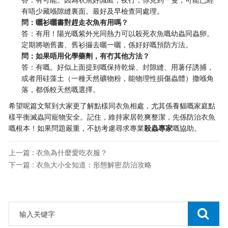
有唔少藏喺隙縫裏面。最好及早檢查同處理。
問：曬衫曬書對趕走衣魚有用嗎？
答：有用！陽光嘅紫外光同熱力可以殺死衣魚嘅幼蟲同蟲卵。
定期將啲舊書、舊衫攞去曬一曬，係好好嘅預防方法。
問：如果唔用化學藥劑，有冇其他方法？
答：有嘅。好似上面提到嘅保持乾燥、封隙縫、用薯仔誘捕，
或者用硅藻土（一種天然礦物粉，能物理性損傷蟲體）撒喺角
落，都係較天然嘅選擇。
希望呢篇文幫到大家更了解點樣同衣魚相處，尤其係養貓嘅家庭點
樣平衡滅蟲同寵物安全。記住，維持家居乾爽整潔，先係防治衣魚
嘅根本！如果問題嚴重，不妨考慮尋求專業
殺蟲專家
嘅協助。
上一篇 : 衣魚為什麼愛吃衣服？
下一篇 : 衣魚大小全知道：形態解密,防治攻略