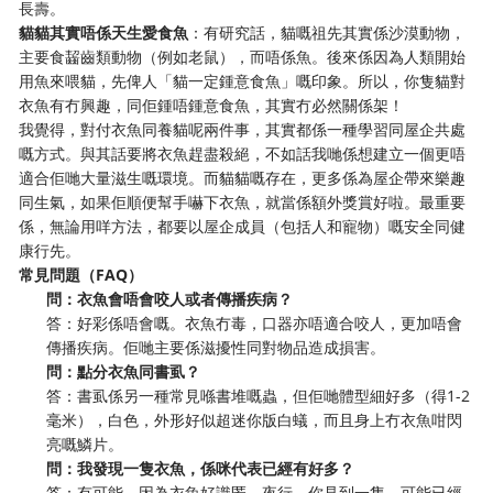
長壽。
貓貓其實唔係天生愛食魚
：有研究話，貓嘅祖先其實係沙漠動物，
主要食齧齒類動物（例如老鼠），而唔係魚。後來係因為人類開始
用魚來喂貓，先俾人「貓一定鍾意食魚」嘅印象。所以，你隻貓對
衣魚有冇興趣，同佢鍾唔鍾意食魚，其實冇必然關係架！
我覺得，對付衣魚同養貓呢兩件事，其實都係一種學習同屋企共處
嘅方式。與其話要將衣魚趕盡殺絕，不如話我哋係想建立一個更唔
適合佢哋大量滋生嘅環境。而貓貓嘅存在，更多係為屋企帶來樂趣
同生氣，如果佢順便幫手嚇下衣魚，就當係額外獎賞好啦。最重要
係，無論用咩方法，都要以屋企成員（包括人和寵物）嘅安全同健
康行先。
常見問題（FAQ）
問：衣魚會唔會咬人或者傳播疾病？
答：好彩係唔會嘅。衣魚冇毒，口器亦唔適合咬人，更加唔會
傳播疾病。佢哋主要係滋擾性同對物品造成損害。
問：點分衣魚同書虱？
答：書虱係另一種常見喺書堆嘅蟲，但佢哋體型細好多（得1-2
毫米），白色，外形好似超迷你版白蟻，而且身上冇衣魚咁閃
亮嘅鱗片。
問：我發現一隻衣魚，係咪代表已經有好多？
答：有可能。因為衣魚好識匿，夜行，你見到一隻，可能已經