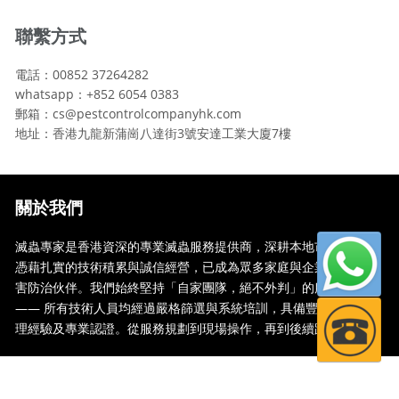
聯繫方式
電話：00852 37264282
whatsapp：+852 6054 0383
郵箱：cs@pestcontrolcompanyhk.com
地址：香港九龍新蒲崗八達街3號安達工業大廈7樓
關於我們
滅蟲專家是香港資深的專業滅蟲服務提供商，深耕本地市場多年，
憑藉扎實的技術積累與誠信經營，已成為眾多家庭與企業信賴的蟲
害防治伙伴。我們始終堅持「自家團隊，絕不外判」的服務承諾
—— 所有技術人員均經過嚴格篩選與系統培訓，具備豐富的現場處
理經驗及專業認證。從服務規劃到現場操作，再到後續跟蹤，全...