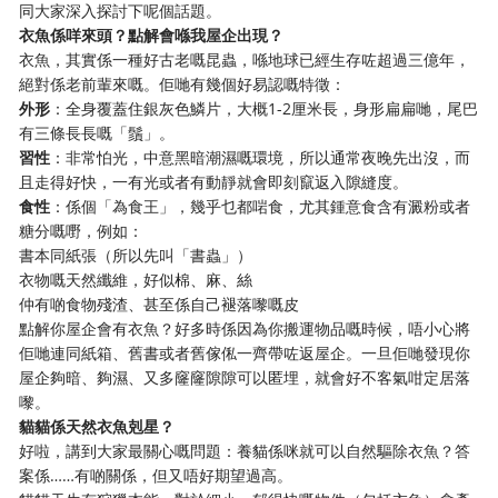
同大家深入探討下呢個話題。
衣魚係咩來頭？點解會喺我屋企出現？
衣魚，其實係一種好古老嘅昆蟲，喺地球已經生存咗超過三億年，
絕對係老前輩來嘅。佢哋有幾個好易認嘅特徵：
外形
：全身覆蓋住銀灰色鱗片，大概1-2厘米長，身形扁扁哋，尾巴
有三條長長嘅「鬚」。
習性
：非常怕光，中意黑暗潮濕嘅環境，所以通常夜晚先出沒，而
且走得好快，一有光或者有動靜就會即刻竄返入隙縫度。
食性
：係個「為食王」，幾乎乜都啱食，尤其鍾意食含有澱粉或者
糖分嘅嘢，例如：
書本同紙張（所以先叫「書蟲」）
衣物嘅天然纖維，好似棉、麻、絲
仲有啲食物殘渣、甚至係自己褪落嚟嘅皮
點解你屋企會有衣魚？好多時係因為你搬運物品嘅時候，唔小心將
佢哋連同紙箱、舊書或者舊傢俬一齊帶咗返屋企。一旦佢哋發現你
屋企夠暗、夠濕、又多窿窿隙隙可以匿埋，就會好不客氣咁定居落
嚟。
貓貓係天然衣魚剋星？
好啦，講到大家最關心嘅問題：養貓係咪就可以自然驅除衣魚？答
案係……有啲關係，但又唔好期望過高。