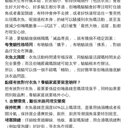
貓貓天生有狩獵本能，對於細小、郁得快嘅物件（包括衣魚）會產
生好大好奇心。好多貓主都分享過，佢哋嘅貓貓會好專注咁盯住牆
角或者書架隙縫，有時仲會伸手去撩，或者好快速咁追住一隻突然
出現嘅衣魚。呢個過程本身，的確可以騷擾到衣魚嘅活動，甚至直
接減少佢哋嘅數量——試諗下，成日被隻「龐然大物」追蹤，點都
冇咁安心掛。
不過，要貓貓做個稱職嘅「滅蟲專員」，就有幾個不穩定因素：
每隻貓性格唔同
：有啲貓係「獵手」，有啲貓就係「佛系」，對細
蟲仔完全冇興趣。
衣魚太識匿
：衣魚活動時間通常喺深夜，同貓貓最活躍嘅時間未必
完全重疊；而且佢哋匿藏嘅隙縫可能太窄，貓貓根本冇辦法。
所以，貓貓可以係一個不錯嘅「輔助」，但好難單靠佢哋就徹底解
決衣蟲問題。
點樣有效對付衣魚？養貓家庭要留意啲咩？
想有效對付衣魚，最重要係從佢哋最鍾意嘅環境落手，同時如果要
用到殺蟲劑，養貓家庭就要格外小心。
1. 改變環境，斷佢米路同埋安樂窩
保持乾爽
：衣魚最鍾意濕度60%以上嘅環境。盡量用抽濕機或者長
開冷氣，保持屋企通爽乾燥。廁所、廚房等潮濕角落要特別留意。
堵塞隙縫
：仔細檢查牆腳線、地板、書架嘅裂縫，用合適嘅填縫劑
（例如發泡膠）封好佢，等衣魚冇得匿。