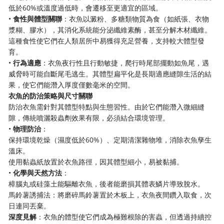
低於60%或溫度過低時，會遷移至更適宜的區域。
•
食性與體型關聯
：衣魚以澱粉、多糖類物質為食（如紙張、衣物
漿糊、膠水），其消化系統能分泌纖維素酶，甚至分解木材纖維。
這種食性使它們在人類居所中易獲得充足營養，支持較大體型發
育。
•
行為適應
：衣魚夜行性且行動敏捷，爬行時尾部擺動如魚尾，遇
威脅時可能自斷尾毛逃生。其體型扁平化是長期適應縫隙生活的結
果，使它們能潛入厚度僅數毫米的空間。
衣魚的防治策略與尺寸關聯
防治衣魚需針對其體型特點與生態習性。由於它們能潛入微細縫
隙，傳統噴灑殺蟲劑效果有限，必須結合環境管理。
•
物理防治
：
保持環境乾燥（濕度低於60%）、定期清潔雜物堆，消除衣魚孳生
溫床。
使用黏蟲紙放置於衣魚路徑，因其體型細小，易被黏捕。
•
化學與天然方法
：
樟腦丸或硅藻土能驅離衣魚，後者能磨損其體表鱗片導致脫水。
馬鈴薯誘捕法：將磨碎馬鈴薯置於木板上，衣魚夜間鑽入取食，次
日連同丟棄。
深度見解
：衣魚的體型使它們成為極難根除的害蟲，但透過持續控