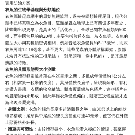
實用防治方案。
衣魚的生物學基礎與分類地位
衣魚屬於昆蟲綱中的原始無翅族群，過去被歸類於纓尾目，現代分
類學已將其獨立為衣魚目。這類昆蟲在地球上已有四億多年歷史，
比蟑螂出現更早，是真正的「活化石」。全球已知衣魚種類約500
種，而中國常見的約20種，主要包括普通衣魚、灰衣魚等。衣魚的
體型大小與其種類密切相關，例如普通衣魚體長約8-13毫米，而灰
衣魚可達12-18毫米，甚至更大。這些昆蟲的身體結構原始，腹部
末端具有標誌性的三根尾絲（一對尾須和一條中尾絲），是其最易
辨識的特徵。
衣魚的具體形態與大小測量
衣魚的體型範圍通常落在4-20毫米之間，多數成年個體約1公分左
右（相當於一粒米的長度）。其身體狹長扁平，呈現紡錘形，有利
於鑽入書籍、衣櫃的狹窄縫隙。體表覆蓋銀灰色鱗片，這些鱗片在
幼蟲階段尚未形成，因此年輕衣魚體色偏白，隨著三次蛻皮後才逐
漸出現金屬光澤。
•
身體比例
：衣魚的觸角長度多超過體長之半，由30節以上的絲狀
環節構成；尾須與中尾絲的總長度甚至可達40毫米，使它們在外觀
上顯得格外細長。
•
體重與可塑性
：由於體型微小，衣魚能潛入極細的縫隙，甚至穿