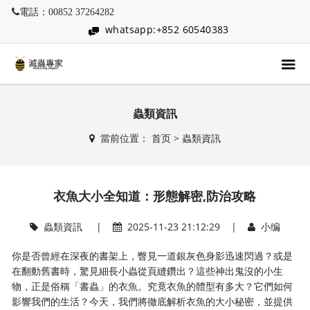
電話：00852 37264282
whatsapp:+852 60540383
蟲類資訊
當前位置：
首页
>
蟲類資訊
衣魚大小全知道：形態解密,防治攻略
蟲類資訊
|
2025-11-23 21:12:29 |
小编
你是否曾經在深夜的書架上，瞥見一道銀灰色身影迅速閃過？或是
在翻動舊書時，驚見細長小蟲從頁縫鑽出？這些神出鬼沒的小生
物，正是俗稱「書蟲」的衣魚。究竟衣魚的體型有多大？它們如何
影響我們的生活？今天，我們將徹底解析衣魚的大小秘密，並提供