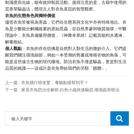
制濕度與光線，能有效抑制其活動。值得注意的是，古籍中使用的
芸香草驅蟲法，體現古人對衣魚喜惡的智慧觀察。
衣魚的生態角色與獨特價值
儘管衣魚常被視為害蟲，它們在生態系與文化中亦有特殊地位。衣
魚是少數能分解纖維素的原始昆蟲，在自然界參與物質循環；中醫
理論中，衣魚具備藥用價值，《神農本草經》記載其能利水通淋、
解毒散結。
個人觀點
：衣魚的存在彷彿是自然對人類生活的微妙介入。它們提
醒我們關注環境細節，例如一本受潮的舊書或堆積衣物的角落，可
能是這些遠古生物的現代棲地。防治衣魚不僅是驅蟲，更是對生活
品質的維護——這或許是衣魚帶給我們的另類「饋贈」。
上一篇 : 衣魚橫行唔使驚，養貓點樣幫到手？
下一篇 : 家居衣魚防治全解析,白色小蟲快速驅趕,潮濕蟲害根治