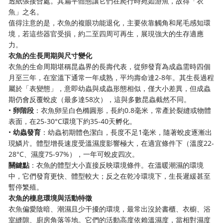
透紙張接合處。其扁平體態讓它們在爬行時宛如游魚，故得「衣
魚」之名。
值得注意的是，衣魚的複眼功能退化，主要依靠觸角和尾毛感知環
境，若這些器官受損，約二至四周可再生，展現強大的生存適應
力。
衣魚的生長周期與尺寸變化
衣魚的生命周期堪稱昆蟲界的長壽代表，從卵發育為成蟲需時四個
月至三年，在室溫下通常一年成熟，平均壽命達2-8年。其生長過程
屬於「表變態」，意即幼蟲與成蟲形態相似，僅大小差異，但成蟲
期仍會反覆蛻皮（最多達58次），這與多數昆蟲截然不同。
•
卵階段
：衣魚卵呈白色橢圓形，長約0.8毫米，常產於裂縫或物體
表面，在25-30°C環境下約35-40天孵化。
•
幼蟲發育
：幼蟲初期體色潔白，長度不足1毫米，隨著蛻皮逐漸出
現鱗片。體型增長速度受溫濕度影響極大，在適宜條件下（溫度22-
28°C、濕度75-97%），一年可蛻皮四次。
關鍵點
：衣魚的體型大小直接反映環境條件。在溫暖潮濕的環境
中，它們發育更快、體型較大；反之在乾冷環境下，生長遲緩甚至
暫停繁殖。
衣魚的棲息環境與活動特徵
衣魚偏愛陰暗、潮濕且少干擾的環境，最常出沒於書櫃、衣櫥、浴
室縫隙、廚房角落等地。它們的活動高度依賴溫濕度，當相對濕度