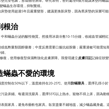
床墊完全包裹，形成物理屏障。研究表明，密封處理6個月能讓床墊內蟎蟲
改變蟎蟲生存環境，抑制繁殖。
如床墊使用超過5年且嚴重變形，建議更換新床墊，因為舊床墊的深層可能
到根治
中和蟎蟲分泌的酸性物質。然後用冰袋冷敷10-15分鐘，收縮血管減輕紅
劑或低劑量類固醇藥膏；中度反應需要口服抗組胺藥；嚴重過敏可能需短
孕婦。
膚修復，使用修復型保濕劑強化皮膚屏障。我發現建立
皮膚日記
記錄症狀變
造蟎蟲不愛的環境
濕度控制在50%以下，溫度維持在20-25℃。使用
防蟎寢具
，選擇孔徑小於
污染床鋪。每週清洗寢具，選擇55℃以上熱水。寵物不得上床，因為動
滑表面家具，避免布藝軟包家具。臥室盡量不鋪地毯，減少蟎蟲藏身處。