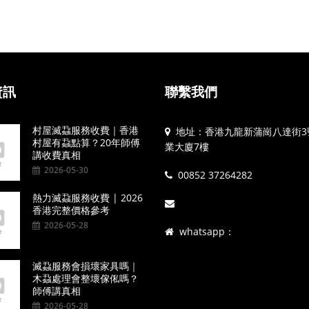
資訊
聯繫我們
村屋滅蝨服務收費｜香港
地址：香港九龍新蒲崗八達街3
村屋有蝨點算？20年師傅
業大廈7樓
講收費真相
2026-05-30
00852 37264282
熱力滅蝨服務收費 | 2026
香港完整價格參考
2026-05-28
whatsapp：
滅蝨服務會損壞家具嗎｜
木蝨處理會整壞傢俬嗎？
師傅講真相
2026-05-28