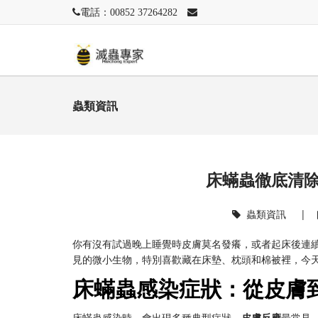
電話：00852 37264282
蟲類資訊
床蟎蟲徹底清
蟲類資訊
|
你有沒有試過晚上睡覺時皮膚莫名發癢，或者起床後連
見的微小生物，特別喜歡藏在床墊、枕頭和棉被裡，今
床蟎蟲感染症狀：從皮膚
床蟎蟲感染時，會出現多種典型症狀。
皮膚反應
最常見