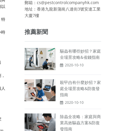
郵箱：cs@pestcontrolcompanyhk.com
難以
地址：香港九龍新蒲崗八達街3號安達工業
大廈7樓
，特
推薦新聞
小時
驅蟲有哪些妙招？家庭
全場景攻略&省錢指南
曝
2020-10-10
劑，
殺曱甴有什麼妙招？家
個人
庭全場景攻略&防復發
指南
2020-10-10
除蟲全攻略：家庭與商
使
業高效驅蟲方案&防復
發指南