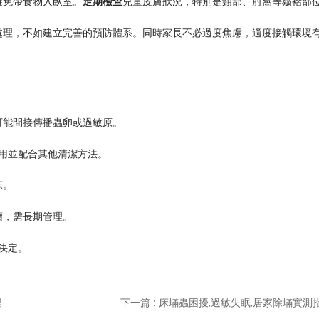
避免帶食物入臥室。
定期檢查
兒童皮膚狀況，特別是頸部、肘窩等皺褶部
處理，不如建立完善的預防體系。同時家長不必過度焦慮，適度接觸環境
可能間接傳播蟲卵或過敏原。
使用並配合其他清潔方法。
床。
續，需長期管理。
決定。
理
下一篇 : 床蟎蟲困擾,過敏失眠,居家除蟎實測