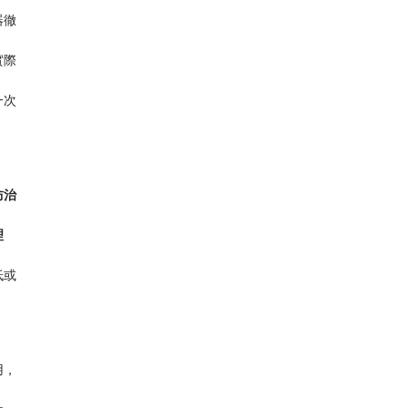
器徹
實際
一次
防治
理
低或
用，