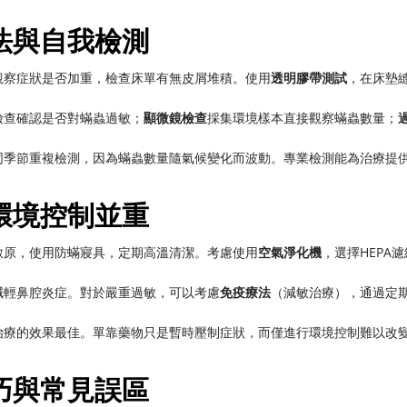
法與自我檢測
觀察症狀是否加重，檢查床單有無皮屑堆積。使用
透明膠帶測試
，在床墊
檢查確認是否對蟎蟲過敏；
顯微鏡檢查
採集環境樣本直接觀察蟎蟲數量；
。
同季節重複檢測，因為蟎蟲數量隨氣候變化而波動。專業檢測能為治療提
環境控制並重
敏原，使用防蟎寢具，定期高溫清潔。考慮使用
空氣淨化機
，選擇HEPA濾
減輕鼻腔炎症。對於嚴重過敏，可以考慮
免疫療法
（減敏治療），通過定
治療的效果最佳。單靠藥物只是暫時壓制症狀，而僅進行環境控制難以改
巧與常見誤區