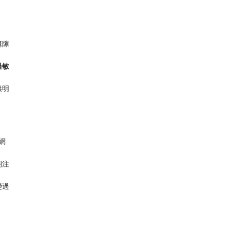
縫隙
過敏
供明
網
期注
變過