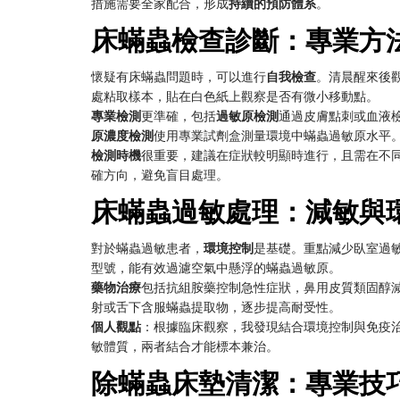
措施需要全家配合，形成
持續的預防體系
。
床蟎蟲檢查診斷：專業方
懷疑有床蟎蟲問題時，可以進行
自我檢查
。清晨醒來後
處粘取樣本，貼在白色紙上觀察是否有微小移動點。
專業檢測
更準確，包括
過敏原檢測
通過皮膚點刺或血液
原濃度檢測
使用專業試劑盒測量環境中蟎蟲過敏原水平
檢測時機
很重要，建議在症狀較明顯時進行，且需在不
確方向，避免盲目處理。
床蟎蟲過敏處理：減敏與
對於蟎蟲過敏患者，
環境控制
是基礎。重點減少臥室過
型號，能有效過濾空氣中懸浮的蟎蟲過敏原。
藥物治療
包括抗組胺藥控制急性症狀，鼻用皮質類固醇
射或舌下含服蟎蟲提取物，逐步提高耐受性。
個人觀點
：根據臨床觀察，我發現結合環境控制與免疫
敏體質，兩者結合才能標本兼治。
除蟎蟲床墊清潔：專業技