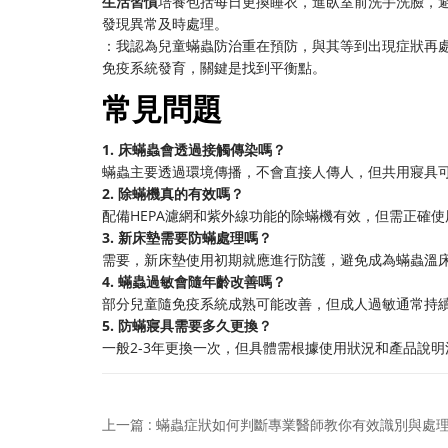
生活習慣
培養包括每日更換睡衣，進臥室前洗手洗臉，
發現異常及時處理。
：我認為兒童蟎蟲防治重在預防，與其等到出現症狀再
免疫系統發育，關鍵是找到平衡點。
常見問題
1. 床蟎蟲會透過接觸傳染嗎？
蟎蟲主要透過環境傳播，不會直接人傳人，但共用寢具
2. 除蟎機真的有效嗎？
配備HEPA濾網和紫外線功能的除蟎機有效，但需正確
3. 新床墊需要防蟎處理嗎？
需要，新床墊使用初期就應進行防護，避免成為蟎蟲溫
4. 蟎蟲過敏會隨年齡改善嗎？
部分兒童隨免疫系統成熟可能改善，但成人過敏通常持
5. 防蟎寢具需要多久更換？
一般2-3年更換一次，但具體需根據使用狀況和產品說明
上一篇 : 蟎蟲症狀如何判斷專業醫師教你有效識別與處