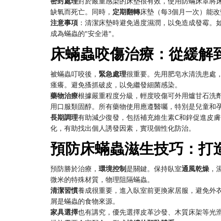
密封處理
對於嚴重感染的床墊很有效，使用防蟎床罩將
缺氧而死亡。同時，
定期翻轉
床墊（每3個月一次）能
注意事項
：清潔床墊時避免過度濕潤，以免造成發霉。
成為蟎蟲的"安全港"。
床蟎蟲咬傷治療：從緩解
被蟎蟲叮咬後，
緊急處理
很重要。先用肥皂水清洗患處，
瘙癢。避免搔抓破皮，以免繼發細菌感染。
藥物治療
根據嚴重程度分級，輕度咬傷可外用爐甘石洗
用口服類固醇。所有藥物使用應遵醫囑，特別是兒童和
長期調理
有助減少復發，包括補充維生素C和鋅促進皮
化，有助找出個人誘發因素，實現個性化防治。
預防床蟎蟲滋生技巧：打
預防勝於治療，
環境控制
是關鍵。保持臥室
通風乾燥
，
微米的特殊材質，物理阻隔蟎蟲。
清潔習慣
養成很重要，進入臥室前更換家居服，避免外衣
屑是蟎蟲的食物來源。
家具選擇
也有講究，優先選擇皮革沙發、木質床架等光