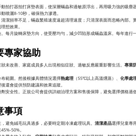
手動拍打器拍打床墊表面，使深層蟎蟲和過敏原浮出，再用吸力強的吸塵
動噴灑8-10秒，確保熱力滲透。
；清潔頻率不足，蟎蟲繁殖速度遠超清理速度；只清潔表面而忽略內部。
到理想效果。
染。每月旋轉床墊方向，使受壓均勻，減少凹陷形成蟎蟲溫床。每年進行
要專家協助
症狀未改善、家庭成員多人出現相似症狀、過敏反應嚴重影響生活。
專業
分布範圍。然後根據具體情況選擇
熱處理
（55℃以上高溫燻蒸）、
化學處
理後還會提供預防建議和效果追蹤。
藥劑安全性。正規公司會提供詳細治理方案和售後保障，避免選擇價格過
意事項
主，避免絨毛玩具過多，必要時定期冷凍處理玩具。
清潔產品
選擇兒童專
5%-50%。