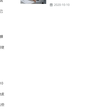
因
2020-10-10
已
腫
期使
10
物皮
這些