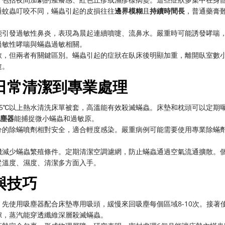
通蚊蟲叮咬不同，蟎蟲引起的皮損往往
邊界模糊
且
持續時間長
，普通藥膏
能引發過敏性鼻炎，表現為晨起連續噴嚏、流鼻水。嚴重時可能誘發哮喘
過敏性哮喘與蟎蟲過敏相關。
敏，但兩者有關鍵區別。蟎蟲引起的症狀在臥床後明顯加重，離開臥室數
愈。
日常清潔到專業處理
55℃以上熱水清洗床單被套，高溫能有效殺滅蟎蟲。床墊和枕頭可以定期
吸塵器
能捕捉微小蟎蟲和過敏原。
分的除蟎噴劑相對安全，適合輕度感染。嚴重病例可能需要使用專業除蟎
機減少蟎蟲繁殖條件。定期清潔空調濾網，防止蟎蟲通過空氣流通擴散。
從溫度、濕度、清潔多方面入手。
與技巧
，先使用吸塵器配合床墊專用吸頭，緩慢來回吸塵每個區域8-10次。接著
隙，蒸汽能穿透纖維深層殺滅蟎蟲。