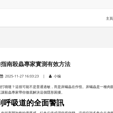
主頁
除指南殺蟲專家實測有效方法
2025-11-27 16:03:23 |
小编
續打噴嚏？這很可能不是普通過敏，而是床蟎蟲在作怪。床蟎蟲是一種肉
天讓殺蟲專家帶你徹底解決這個隱形困擾。
到呼吸道的全面警訊
，包括夜間加劇的瘙癢感、紅色丘疹或濕疹樣病變。這些症狀多集中在身