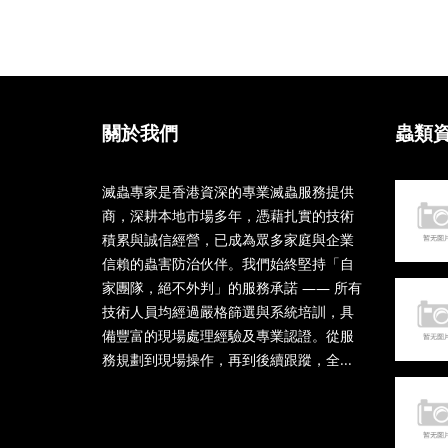
關於我們
蟲類
滅蟲專家是香港資深的專業滅蟲服務提供
商，深耕本地市場多年，憑藉扎實的技術
積累與誠信經營，已成為眾多家庭與企業
信賴的蟲害防治伙伴。我們始終堅持「自
家團隊，絕不外判」的服務承諾 —— 所有
技術人員均經過嚴格篩選與系統培訓，具
備豐富的現場處理經驗及專業認證。從服
務規劃到現場操作，再到後續跟蹤，全...