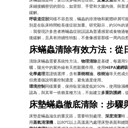
床鋪接觸密切的部位，如背部、手臂和大腿內側。與普
緩解。
呼吸道症狀
同樣不容忽視，蟎蟲的排泄物和屍體碎屑可
別是在臥床時間較長後症狀加重。研究顯示，約50%的
：我發現許多患者將蟎蟲症狀誤認為普通感冒或食物過
後緩解，且具有持續性特點，不會像感冒那樣一周內自
床蟎蟲清除有效方法：從
清除床蟎蟲需要系統性方法。
物理清除
是基礎，每週用
曬，陽光中的紫外線有天然殺菌作用。使用
HEPA濾網
化學處理
需謹慎選擇，含有
茶樹精油
、
桉樹油
等天然成
但應遵循說明書控制濃度，避免過度使用。
環境控制
同樣重要，保持臥室濕度低於50%，使用除濕
認為，與其單一依賴某種方法，不如建立
多重防護網
，
床墊蟎蟲徹底清除：步驟
床墊是蟎蟲滋生的重災區，需要特別處理。
深度清潔
時
用
蒸氣清潔機
，以80℃以上高溫蒸汽處理床墊表面和縫