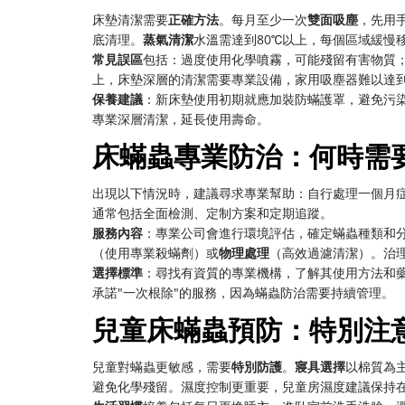
床墊清潔需要
正確方法
。每月至少一次
雙面吸塵
，先用
底清理。
蒸氣清潔
水溫需達到80℃以上，每個區域緩慢移
常見誤區
包括：過度使用化學噴霧，可能殘留有害物質
上，床墊深層的清潔需要專業設備，家用吸塵器難以達
保養建議
：新床墊使用初期就應加裝防蟎護罩，避免污
專業深層清潔，延長使用壽命。
床蟎蟲專業防治：何時需
出現以下情況時，建議尋求專業幫助：自行處理一個月
通常包括全面檢測、定制方案和定期追蹤。
服務內容
：專業公司會進行環境評估，確定蟎蟲種類和
（使用專業殺蟎劑）或
物理處理
（高效過濾清潔）。治
選擇標準
：尋找有資質的專業機構，了解其使用方法和
承諾"一次根除"的服務，因為蟎蟲防治需要持續管理。
兒童床蟎蟲預防：特別注
兒童對蟎蟲更敏感，需要
特別防護
。
寢具選擇
以棉質為
避免化學殘留。濕度控制更重要，兒童房濕度建議保持在4