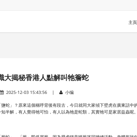
主頁
識大揭秘香港人點解叫牠簷蛇
2025-12-03 15:43:56 |
小编
「鹽蛇」？原來這個稱呼背後有段古，今日就同大家傾下壁虎在廣東話中
一知半解，有人覺得牠可怕，有人以為牠是蛇類，其實牠可是家居益蟲呢
「簷蛇」。「簷」即係屋簷，因為壁虎鍾意喺簷篷同牆縫活動，身體形狀