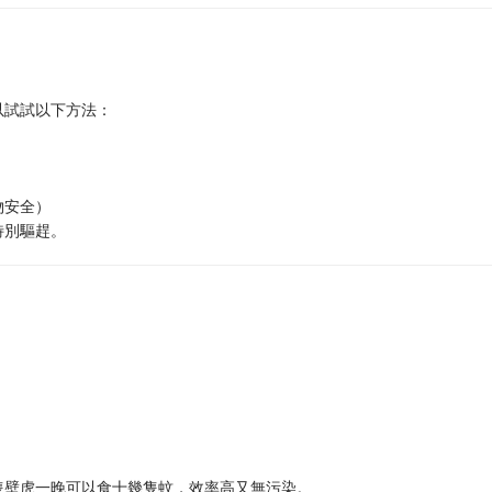
以試試以下方法：
物安全）
特別驅趕。
隻壁虎一晚可以食十幾隻蚊，效率高又無污染。