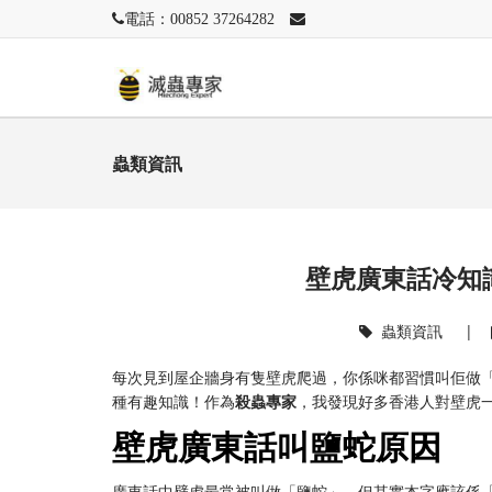
電話：00852 37264282
蟲類資訊
壁虎廣東話冷知
蟲類資訊
|
每次見到屋企牆身有隻壁虎爬過，你係咪都習慣叫佢做
種有趣知識！作為
殺蟲專家
，我發現好多香港人對壁虎
壁虎廣東話叫鹽蛇原因
廣東話中壁虎最常被叫做「鹽蛇」，但其實本字應該係