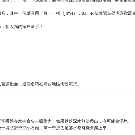
音，其中一個讀音同「鹽」一樣（jim4），加上有傳說認為壁虎喜歡舔
蟲，係人類的家居幫手！
入窗簾後面，這個名稱在粵西地區比較流行。
腳掌吸盤在水中會失去吸附力，如果跌落深水無法爬出，有可能會溺斃。
放一塊防滑墊或小石頭，萬一壁虎失足落水都有機會爬上來。