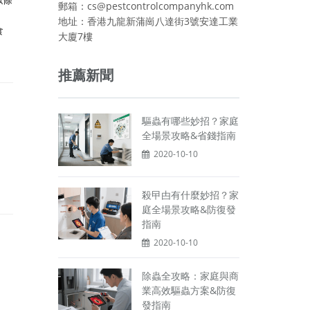
郵箱：cs@pestcontrolcompanyhk.com
地址：香港九龍新蒲崗八達街3號安達工業
食
大廈7樓
推薦新聞
驅蟲有哪些妙招？家庭
全場景攻略&省錢指南
2020-10-10
殺曱甴有什麼妙招？家
庭全場景攻略&防復發
指南
2020-10-10
除蟲全攻略：家庭與商
業高效驅蟲方案&防復
發指南