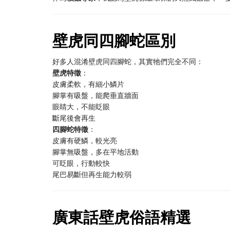
壁虎同四腳蛇區別
好多人混淆壁虎同四腳蛇，其實牠們完全不同：
壁虎特徵
：
皮膚柔軟，有細小鱗片
腳掌有吸盤，能爬垂直牆面
眼睛大，不能眨眼
斷尾後會再生
四腳蛇特徵
：
皮膚有硬鱗，較光亮
腳掌無吸盤，多在平地活動
可眨眼，行動較快
尾巴易斷但再生能力較弱
廣東話壁虎俗語精選