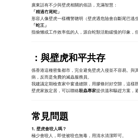
廣東話有不少與壁虎相關的俗語，充滿智慧：
「精過冇尾蛇」
形容人像壁虎一樣機警聰明（壁虎遇危險會自斷尾巴逃
「蛇王」
指偷懶或工作效率低的人，源自蛇類活動緩慢的印象，
：與壁虎和平共存
係香港這種密集都市，完全避免壁虎入侵並不容易。與
病，反而是免費的滅蟲服務員。
我建議定期檢查家中窗邊縫隙，用膠條封好空隙，這樣
壁虎家族定居，可以聯絡
殺蟲專家
提供溫和驅趕方案，
常見問題
1. 壁虎會咬人嗎？
極少會咬人，即使被咬也無毒，用清水清潔即可。