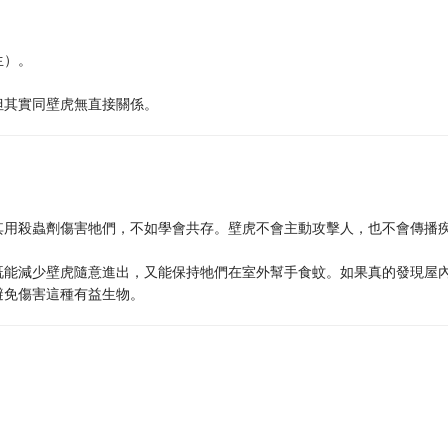
生）。
但其實同壁虎無直接關係。
其用殺蟲劑傷害牠們，不如學會共存。壁虎不會主動攻擊人，也不會傳播
既能減少壁虎隨意進出，又能保持牠們在室外幫手食蚊。如果真的發現屋
避免傷害這種有益生物。