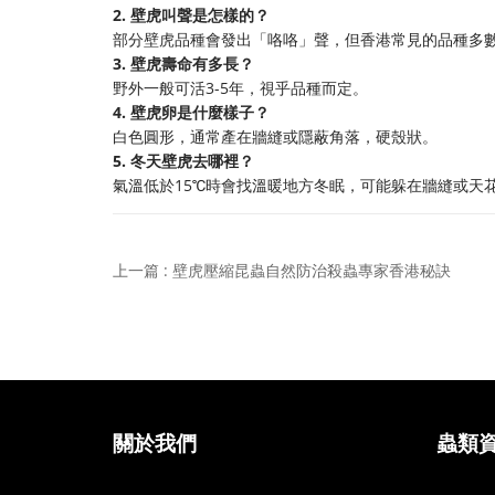
2. 壁虎叫聲是怎樣的？
部分壁虎品種會發出「咯咯」聲，但香港常見的品種多
3. 壁虎壽命有多長？
野外一般可活3-5年，視乎品種而定。
4. 壁虎卵是什麼樣子？
白色圓形，通常產在牆縫或隱蔽角落，硬殼狀。
5. 冬天壁虎去哪裡？
氣溫低於15℃時會找溫暖地方冬眠，可能躲在牆縫或天
上一篇 : 壁虎壓縮昆蟲自然防治殺蟲專家香港秘訣
關於我們
蟲類