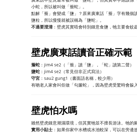
小蛇，所以被叫做「簷蛇」。
點解「簷」會變成「鹽」？原來廣東話「簷」字有幾個讀
鹽粒，所以慢慢就被誤稱為「鹽蛇」。
不過要澄清
：壁虎其實唔會特別鍾意食鹽，牠主要食蚊
壁虎廣東話讀音正確示範
簷蛇
：jim4 se2（「簷」讀「鹽」，「蛇」讀第二聲）
鹽蛇
：jim4 se2（常見但非正式寫法）
守宮
：sau2 gung1（書面語名稱，較少用）
有啲老人家會叫佢做「勾簾蛇」，因為壁虎受驚時會躲
壁虎怕水嗎
雖然壁虎鍾意潮濕環境，但其實牠並不擅長游泳。牠的
實用小貼士
：如果你家中水槽或水池較深，可以在旁邊