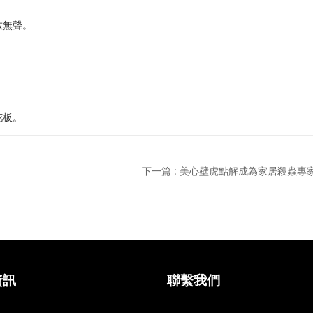
數無聲。
花板。
下一篇 : 美心壁虎點解成為家居殺蟲專
資訊
聯繫我們