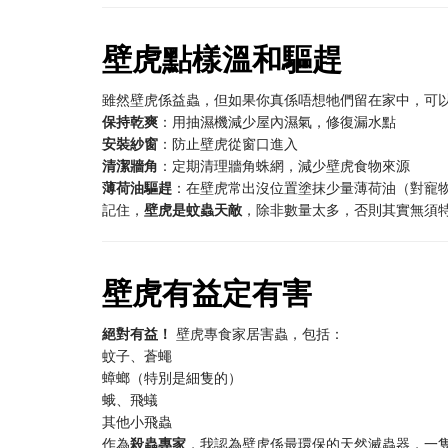
壁虎點樣溫和驅趕
雖然壁虎係益蟲，但如果你真係唔想牠們留在家中，可
保持乾爽
：用抽濕機減少屋內濕氣，修復漏水點
安裝紗窗
：防止壁虎從窗口進入
清潔牆角
：定期清理牆角蛛網，減少壁虎食物來源
薄荷油驅趕
：在壁虎常出沒位置塗抹少量薄荷油（對寵
記住，
壁虎是蚊蟲天敵
，除非數量太多，否則其實無須
壁虎有益定有害
絕對有益！
​ 壁虎專食家居害蟲，包括：
蚊子、蒼蠅
蟑螂（特別是細隻的）
蛾、飛蟻
其他小飛蟲
作為
殺蟲專家
，我認為壁虎係最環保的天然滅蟲器，一