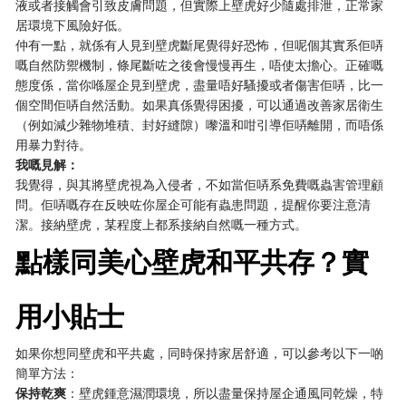
液或者接觸會引致皮膚問題，但實際上壁虎好少隨處排泄，正常家
居環境下風險好低。
仲有一點，就係有人見到壁虎斷尾覺得好恐怖，但呢個其實系佢哢
嘅自然防禦機制，條尾斷咗之後會慢慢再生，唔使太擔心。正確嘅
態度係，當你喺屋企見到壁虎，盡量唔好騷擾或者傷害佢哢，比一
個空間佢哢自然活動。如果真係覺得困擾，可以通過改善家居衛生
（例如減少雜物堆積、封好縫隙）嚟溫和咁引導佢哢離開，而唔係
用暴力對待。
我嘅見解：
我覺得，與其將壁虎視為入侵者，不如當佢哢系免費嘅蟲害管理顧
問。佢哢嘅存在反映咗你屋企可能有蟲患問題，提醒你要注意清
潔。接納壁虎，某程度上都系接納自然嘅一種方式。
點樣同美心壁虎和平共存？實
用小貼士
如果你想同壁虎和平共處，同時保持家居舒適，可以參考以下一啲
簡單方法：
保持乾爽
：壁虎鍾意濕潤環境，所以盡量保持屋企通風同乾燥，特