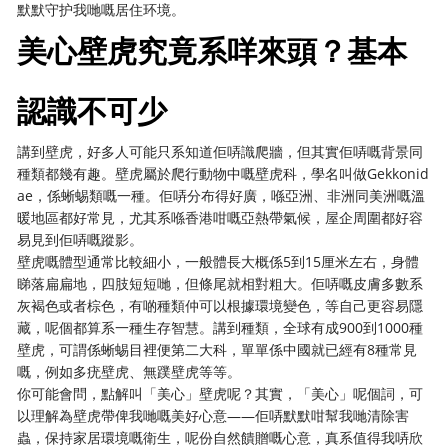
默默守护我哋嘅居住环境。
美心壁虎究竟系咩來頭？基本
認識不可少
講到壁虎，好多人可能只系知道佢哢識爬牆，但其實佢哢嘅背景同
種類都幾有趣。壁虎屬於爬行動物中嘅壁虎科，學名叫做Gekkonid
ae，係蜥蜴類嘅一種。佢哢分布得好廣，喺亞洲、非洲同美洲嘅溫
暖地區都好常見，尤其系喺香港咁嘅亞熱帶氣候，屋企周圍都好容
易見到佢哢嘅蹤影。
壁虎嘅體型通常比較細小，一般體長大概係5到15厘米左右，身體
睇落扁扁地，四肢短短哋，但條尾就相對粗大。佢哢嘅皮膚多數系
灰褐色或者棕色，有啲種類仲可以根據環境變色，等自己更容易隱
藏，呢個都算系一種生存智慧。講到種類，全球有成900到1000種
壁虎，可謂係蜥蜴目裡便第二大科，單單係中國就已經有8種常見
嘅，例如多疣壁虎、無蹼壁虎等等。
你可能會問，點解叫「美心」壁虎呢？其實，「美心」呢個詞，可
以理解為壁虎帶俾我哋嘅美好心意——佢哢默默咁幫我哋清除害
蟲，保持家居環境嘅衛生，呢份自然饋贈嘅心意，真系值得我哢欣