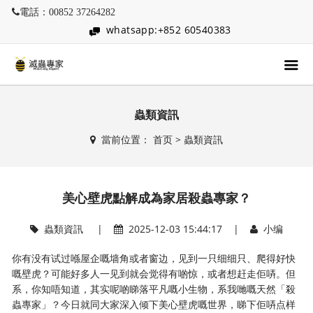
電話：00852 37264282
whatsapp:+852 60540383
蟲類資訊
當前位置：
首页
>
蟲類資訊
美心壁虎點解成為家居殺蟲專家？
蟲類資訊
|
2025-12-03 15:44:17 |
小编
你有没有试过喺屋企嘅墙角或者窗边，见到一只细细只、爬得好快
嘅壁虎？可能好多人一见到就会觉得有啲惊，或者想赶走佢哢。但
系，你知唔知道，其实呢啲睇落平凡嘅小生物，系我哋嘅天然「殺
蟲專家」？今日就同大家深入倾下美心壁虎嘅世界，睇下佢哢点样