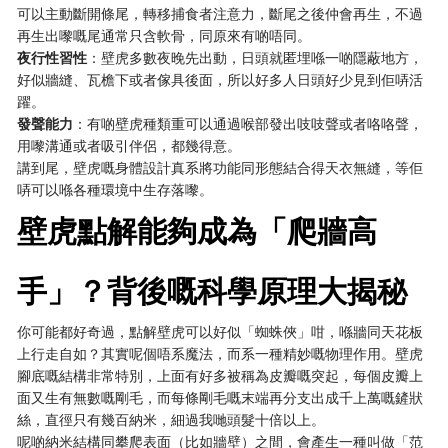
可以主動斷開條尾，轉移捕食者注意力，斷尾之後仲會再生，不過
再生出嚟嘅尾通常只含軟骨，同原來有啲唔同。
夜行性習性
：壁虎多數夜晚先出動，日頭就匿埋喺一啲隱蔽地方，
好似牆縫、瓦檐下或者傢具後面，所以好多人日頭好少見到佢哢活
躍。
發聲能力
：有啲壁虎種類重可以通過喉部發出吱吱聲或者咯咯聲，
用嚟溝通或者吸引伴侶，都幾得意。
講到尾，壁虎嘅身體設計真系將功能同形態結合得天衣無縫，等佢
哢可以喺各種環境中生存落嚟。
壁虎點解能夠成為「爬牆高
手」？背後嘅科學原理大揭秘
你可能都好奇過，點解壁虎可以好似「蜘蛛俠」咁，喺牆同天花板
上行走自如？其實呢個唔系魔法，而系一種精妙嘅物理作用。壁虎
腳底嘅結構非常特別，上面有好多被稱為皮瓣嘅突起，每個皮瓣上
面又生有無數嘅剛毛，而每條剛毛嘅末端再分支出成千上萬嘅鏟狀
絲，直徑只有幾百納米，細過我哋頭髮十倍以上。
呢啲納米結構同攀爬表面（比如牆壁）之間，會產生一種叫做「范