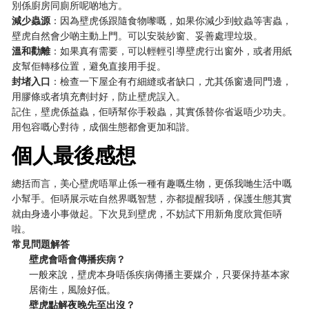
別係廚房同廁所呢啲地方。
減少蟲源
：因為壁虎係跟隨食物嚟嘅，如果你減少到蚊蟲等害蟲，
壁虎自然會少啲主動上門。可以安裝紗窗、妥善處理垃圾。
溫和勸離
：如果真有需要，可以輕輕引導壁虎行出窗外，或者用紙
皮幫佢轉移位置，避免直接用手捉。
封堵入口
：檢查一下屋企有冇細縫或者缺口，尤其係窗邊同門邊，
用膠條或者填充劑封好，防止壁虎誤入。
記住，壁虎係益蟲，佢哢幫你手殺蟲，其實係替你省返唔少功夫。
用包容嘅心對待，成個生態都會更加和諧。
個人最後感想
總括而言，美心壁虎唔單止係一種有趣嘅生物，更係我哋生活中嘅
小幫手。佢哢展示咗自然界嘅智慧，亦都提醒我哢，保護生態其實
就由身邊小事做起。下次見到壁虎，不妨試下用新角度欣賞佢哢
啦。
常見問題解答
壁虎會唔會傳播疾病？
一般來說，壁虎本身唔係疾病傳播主要媒介，只要保持基本家
居衛生，風險好低。
壁虎點解夜晚先至出沒？