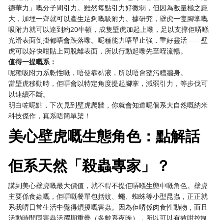
德華力」嘅分子間引力。雖然每點引力好微弱，但因為數量極之龐
大，加埋一齊就可以產生足夠嘅吸附力。據研究，壁虎一隻腳掌嘅
吸附力就可以達到約20牛頓，成隻壁虎加起上嚟，足以支撑佢哢喺
光滑表面倒掛都唔會跌落嚟。呢種能力唔單止強，重好靈活——壁
虎可以好快咁貼上同脫離表面，所以行動起嚟先至咥流暢。
值得一提嘅系：
呢種吸附力系乾性嘅，唔使靠黏液，所以唔會整污糟牆身。
當壁虎移動時，佢哢會以特定角度提起腳掌，減弱引力，等步伐可
以連續不斷。
明白咗呢點，下次見到壁虎爬牆，你就會知道呢個系大自然嘅納米
科技傑作，真系唔簡單架！
美心壁虎嘅生態角色：點解話
佢系天然「殺蟲專家」？
講到美心壁虎嘅最大價值，就不得不提佢哢喺生態中嘅角色。壁虎
主要係食蟲嘅，佢哢嘅餐單包括蚊、蠅、蜘蛛等小型昆蟲，正正就
系我哢日常生活中覺得煩擾嘅害蟲。因為佢哢係肉食性動物，而且
活動時間同害蟲活躍期重疊（多數系夜晚），所以可以有效咁控制