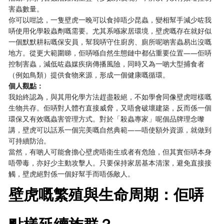
害蟲數量。
你可以咁諗，一隻壁虎一晚可以食掉唔少昆蟲，變相幫手減少咗我
哢使用化學殺蟲劑嘅需要。尤其系喺家居環境，壁虎嘅存在就好似
一個默默耕耘嘅保安員，幫我哢守住廚房、廁所呢啲害蟲易出沒嘅
地方。從更大範圍睇，佢哢喺自然生態鏈中都佔重要位置——佢哢
控制害蟲，減低咗蟲媒疾病傳播風險，同時又為一啲大型捕食者
（例如鳥類）提供食物來源，形成一個健康嘅循環。
個人觀點：
我始終認為，與其用化學方法趕盡殺絕，不如學會同像壁虎咁樣嘅
生物共存。佢哢對人體冇直接威脅，又唔會破壞建築，反而係一個
環保又有效嘅蟲害管理方式。對於「殺蟲專家」呢個品牌理念嚟
講，壁虎可以話系一個完美嘅自然典範——唔使額外資源，就做到
可持續防治。
當然，有啲人可能會擔心壁虎唔衛生或者有危險，但其實佢哢本身
唔帶毒，亦好少主動攻擊人。只要保持家居基本清潔，避免直接接
觸，壁虎絕對係一個好幫手而唔係敵人。
壁虎嘅繁殖與生命周期：佢哢