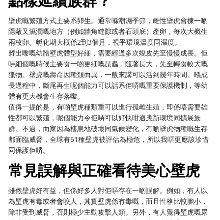
點樣延續族群？
壁虎嘅繁殖方式主要系卵生。通常喺潮濕季節，雌性壁虎會揀一啲
隱蔽又濕潤嘅地方（例如牆角縫隙或者石頭底）產卵，每次大概生
兩枚卵。孵化期大概係2到3個月，視乎環境溫度同濕度。
孵出嚟嘅幼體壁虎體型好細，需要經過多次蛻皮先至慢慢成長。佢
哢細個嘅時候主要食一啲更細嘅昆蟲，隨著長大，先至轉食較大嘅
獵物。壁虎嘅壽命因種類而異，一般來講可以活到幾年時間。喺成
長過程中，斷尾再生呢個能力可以話系佢哢嘅重要保護機制，等幼
體有更大機會生存落嚟。
值得一提的是，有啲壁虎種類重可以進行孤雌生殖，即係唔需要雄
性都可以繁殖，呢個能力令佢哢可以好快咁適應新環境同擴展族
群。不過，而家因為棲息地破壞同氣候變化，有啲壁虎物種嘅生存
都面臨威脅，全球有61種壁虎被評估為極危，所以我哢更應該珍惜
同保護佢哢。
常見誤解與正確看待美心壁虎
雖然壁虎好有益，但係好多人對佢哢存在一啲誤解。例如，有人以
為壁虎有毒或者會咬人，其實壁虎係冇毒嘅，而且性格比較膽小，
除非受到威脅，否則極少主動攻擊人類。另外，有人覺得壁虎嘅尿