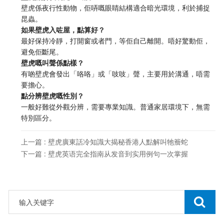
壁虎係夜行性動物，佢哢嘅眼睛結構適合暗光環境，利於捕捉
昆蟲。
如果壁虎入咗屋，點算好？
最好保持冷靜，打開窗或者門，等佢自己離開。唔好驚動佢，
避免佢斷尾。
壁虎嘅叫聲係點樣？
有啲壁虎會發出「咯咯」或「吱吱」聲，主要用於溝通，唔需
要擔心。
點分辨壁虎嘅性別？
一般好難從外觀分辨，需要專業知識。普通家居環境下，無需
特別區分。
上一篇 : 壁虎廣東話冷知識大揭秘香港人點解叫牠簷蛇
下一篇 : 壁虎英语完全指南从发音到实用例句一次掌握