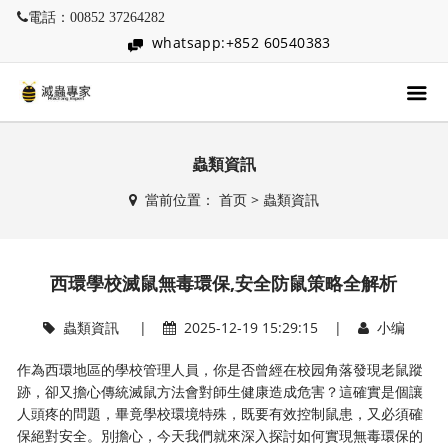
電話：00852 37264282
whatsapp:+852 60540383
蟲類資訊
當前位置：
首页
>
蟲類資訊
西環學校滅鼠無毒環保,安全防鼠策略全解析
蟲類資訊
|
2025-12-19 15:29:15 |
小编
作為西環地區的學校管理人員，你是否曾經在校园角落發現老鼠蹤
跡，卻又擔心傳統滅鼠方法會對師生健康造成危害？這確實是個讓
人頭疼的問題，畢竟學校環境特殊，既要有效控制鼠患，又必須確
保絕對安全。別擔心，今天我們就來深入探討如何實現無毒環保的