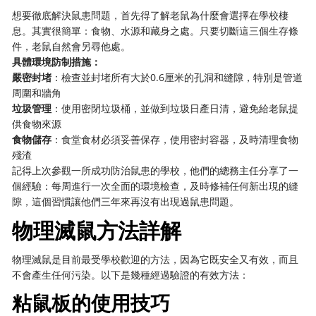
想要徹底解決鼠患問題，首先得了解老鼠為什麼會選擇在學校棲
息。其實很簡單：食物、水源和藏身之處。只要切斷這三個生存條
件，老鼠自然會另尋他處。
具體環境防制措施：
嚴密封堵
：檢查並封堵所有大於0.6厘米的孔洞和縫隙，特別是管道
周圍和牆角
垃圾管理
：使用密閉垃圾桶，並做到垃圾日產日清，避免給老鼠提
供食物來源
食物儲存
：食堂食材必須妥善保存，使用密封容器，及時清理食物
殘渣
記得上次參觀一所成功防治鼠患的學校，他們的總務主任分享了一
個經驗：每周進行一次全面的環境檢查，及時修補任何新出現的縫
隙，這個習慣讓他們三年來再沒有出現過鼠患問題。
物理滅鼠方法詳解
物理滅鼠是目前最受學校歡迎的方法，因為它既安全又有效，而且
不會產生任何污染。以下是幾種經過驗證的有效方法：
粘鼠板的使用技巧