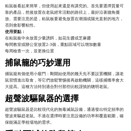
粘鼠板看起來簡單，但使用起來還是有講究的。首先要選擇質量可
靠的產品，然後放置在老鼠經常活動的路径上，最好沿著牆角擺
放。需要注意的是，粘鼠板要避免放置在潮濕或陽光直射的地方，
否則會影響粘性。
使用要點：
在粘鼠板中央放置少量誘餌，如花生醬或芝麻醬
每間教室或辦公室放置2-3個，重點區域可以增加數量
每周檢查一次，並更換位置
捕鼠籠的巧妙運用
捕鼠籠有個使用小竅門：剛開始使用的幾天先不要設置機關，讓老
鼠習慣進出取食，等它們放鬆警惕後再啟動機關，這樣捕獲率會大
大提高。這種方法特別適合對付那些比較謹慎的聰明老鼠。
超聲波驅鼠器的選擇
超聲波驅鼠器是比較現代化的無毒滅鼠設備，通過發出特定頻率的
聲波來驅趕老鼠。不過在選擇時要注意設備的功率和覆蓋範圍，確
保能滿足學校場地的需求。