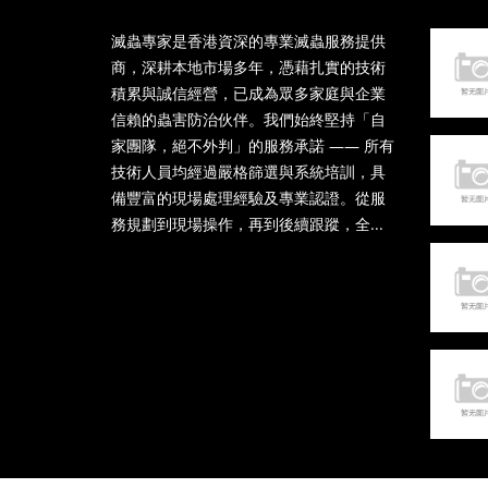
滅蟲專家是香港資深的專業滅蟲服務提供
商，深耕本地市場多年，憑藉扎實的技術
積累與誠信經營，已成為眾多家庭與企業
信賴的蟲害防治伙伴。我們始終堅持「自
家團隊，絕不外判」的服務承諾 —— 所有
技術人員均經過嚴格篩選與系統培訓，具
備豐富的現場處理經驗及專業認證。從服
務規劃到現場操作，再到後續跟蹤，全...