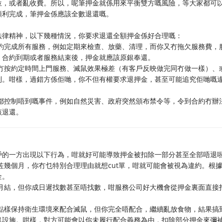
位，或者亂收費。所以，呢筆押金就係用來平衡雙方嘅風險，等大家都可
順利完成，筆押金係應該全數退還嘅。
法律精神，以下幾種情況，你要求退還全額押金係好合理嘅：
約完成所有服務，例如定期來檢查、放藥、清理，而你又冇拖欠服務費，
，合約到期或者服務結束後，押金就應該原銀奉還。
冇按約定時間上門服務、滅鼠效果極差（有客戶反映做完同冇做一樣）、
到。咁樣，過錯方係佢哋，你不但有權要求退押金，甚至可能追究佢哋嘅
都控制唔到嘅事件，例如自然災害、政府突然頒布禁令等，令到合約冇辦
該退還。
戶的一方出現以下行為，咁就好可能導致押金被扣除一部分甚至全部唔退
幾個月，你冇乜特別合理理由就想cut單，咁就可能會被視為違約。根
金。
月結，但你成日遲找數甚至唔找數，咁服務公司好大機會從押金裏面直接
點樣保持衛生環境來配合滅鼠，但你完全唔配合，繼續亂放食物，結果搞
鼠設施。咁樣，對方可能會以你未履行配合義務為由，扣除部分押金來彌