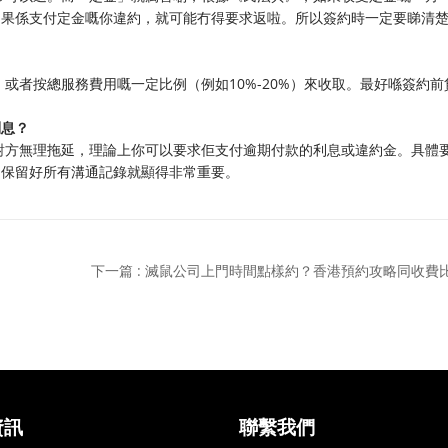
如果係支付定金嘅你違約，就可能冇得要求返啦。所以簽約時一定要睇清
或者按總服務費用嘅一定比例（例如10%-20%）來收取。最好喺簽約前
利息？
對方無理拖延，理論上你可以要求佢支付逾期付款的利息或違約金。具體
，保留好所有溝通記錄就顯得非常重要。
下一篇 : 滅鼠公司上門時間點樣約？香港預約攻略同收費
資訊
聯繫我們