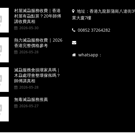
村屋滅蝨服務收費｜香港
地址：香港九龍新蒲崗八達街3
村屋有蝨點算？20年師傅
業大廈7樓
講收費真相
2026-05-30
00852 37264282
熱力滅蝨服務收費 | 2026
香港完整價格參考
2026-05-28
whatsapp：
滅蝨服務會損壞家具嗎｜
木蝨處理會整壞傢俬嗎？
師傅講真相
2026-05-28
無毒滅蝨服務推薦
2026-05-27