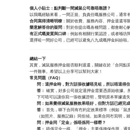
個人小貼士：點判斷一間滅鼠公司靠唔靠譜？
以我嘅經驗來看，一間正規、負責任嘅服務公司，通常
合同寫得清晰明瞭
：關於收費、服務內容、押金退還等
樂意解答你的疑問
：對於你提出嘅各種問題，都會耐心
有正式嘅資質與口碑
：例如有相關行業認證，或者喺坊
選擇咗一間好公司，已經可以避免八九成嘅押金糾紛啦
總結一下
其實，滅鼠服務押金能否順利退還，關鍵在於「合同點
一件難事。希望以上分享可以幫到大家！
常見問題（FAQ）
問：退押金時，對方話張收據唔見咗，所以唔退得
答：
確實，好多公司規定退押金需要憑原始收據。
下可唔可以讓你寫一張收據證明，聲明原本單據遺
問：如果覺得滅鼠服務效果唔好，但對方話已經完
答：
首先，睇下合同有冇約定效果標準（例如「鼠
（如照片、服務記錄）同佢傾。如果合同冇寫明，
問：押金同「定金」係唔係同一樣嘢？
答：
唔係完全一樣。「押金」主要係擔保作用，通