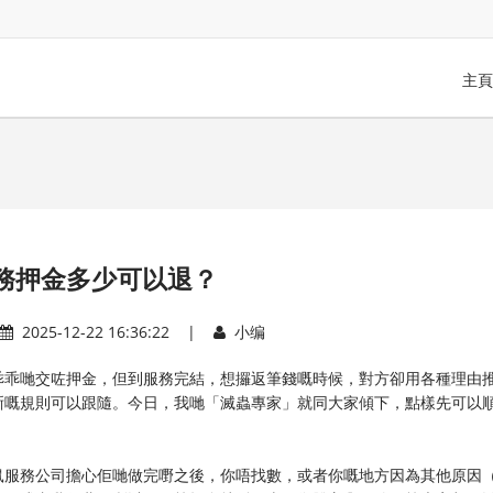
主頁
務押金多少可以退？
2025-12-22 16:36:22 |
小编
乖乖哋交咗押金，但到服務完結，想攞返筆錢嘅時候，對方卻用各種理由
晰嘅規則可以跟隨。今日，我哋「滅蟲專家」就同大家傾下，點樣先可以
鼠服務公司擔心佢哋做完嘢之後，你唔找數，或者你嘅地方因為其他原因