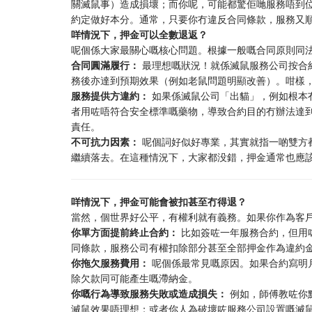
關滅鼠事）造成損壞；而你呢，可能都驚佢哋服務唔到
約定做好本分。通常，只要你冇違反合同條款，服務又
咩情況下，押金可以全數退返？
呢個係大家最關心嘅核心問題。根據一般嘅合同原則同
合同圓滿履行：
最理想嘅狀況！就係滅鼠服務公司按合
務後亦達到預期效果（例如老鼠問題明顯改善）。咁樣
服務提供方違約：
如果係滅鼠公司「出貓」，例如根本
者用咗唔符合安全標準嘅藥物，導致合約目的冇辦法達
責任。
不可抗力因素：
呢個詞好似好專業，其實就指一啲雙方
繼續落去。在這種情況下，大家都没錯，押金通常也應
咩情況下，押金可能會被扣甚至冇得退？
當然，個世界好公平，有權利就有義務。如果你作為客
你單方面提前終止合約：
比如簽咗一年服務合約，但用咗
同條款，服務公司有權扣除部分甚至全部押金作為違約
你拖欠服務費用：
呢個係最常見嘅原因。如果合約寫明
除欠款同可能產生嘅滯納金。
你嘅行為導致服務失敗或造成損失：
例如，師傅教咗你
滅鼠效果唔理想；或者你人為破壞咗服務公司設置嘅滅