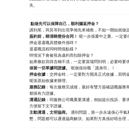
失。
️ 點做先可以保障自己，順利攞返押金？
講到尾，與其等到出現爭拗先來補救，不如一開始就做
簽約前，睇清睇楚份合同！
呢一步係重中之重。一定要
押金退還嘅具體條件係咩？
退還嘅流程同時間係點樣？
咩情況下會被視為違約而扣除押金？
如果條款寫得含糊不清，一定要當場問到明，必要時要
保留一切單據同證據。
呢個係你嘅「護身符」！
押金收據
：交押金時，一定要對方開具正式收據，寫明
呢張原始收據來辦理。
服務記錄
：每次服務完成後，最好有雙方簽確認嘅服務
都係有力證據。
溝通記錄
：同服務公司嘅重要溝通，例如提出投訴、要求
方便留下文字證據。
主動溝通，文明協商。
遇到問題，第一步永遠係心平氣
懇，問題都可以通過協商解決。如果對方真係好唔合理