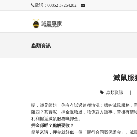
電話：00852 37264282
蟲類資訊
滅鼠服
蟲類資訊
|
哎，師兄師姐，你有冇試過這種情況：搵咗滅鼠服務，
阻四？其實呢，押金退唔退，唔係對方話事，背後有清
利利攞返滅鼠服務嘅押金。
押金係咩？點解要收？
簡單來講，押金就好似一個「履行合同嘅保證金」。滅