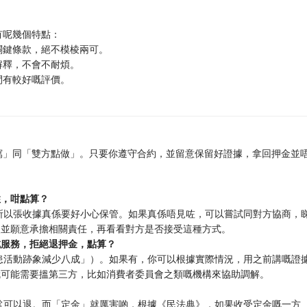
有呢幾個特點：
關鍵條款，絕不模棱兩可。
解釋，不會不耐煩。
間有較好嘅評價。
。
寫」同「雙方點做」。只要你遵守合約，並留意保留好證據，拿回押金並
住，咁點算？
所以張收據真係要好小心保管。如果真係唔見咗，可以嘗試同對方協商，
失並願意承擔相關責任，再看看對方是否接受這種方式。
成服務，拒絕退押金，點算？
患活動跡象減少八成」）。如果有，你可以根據實際情況，用之前講嘅證
就可能需要搵第三方，比如消費者委員會之類嘅機構來協助調解。
常可以退。而「定金」就厲害啲，根據《民法典》，如果收受定金嘅一方