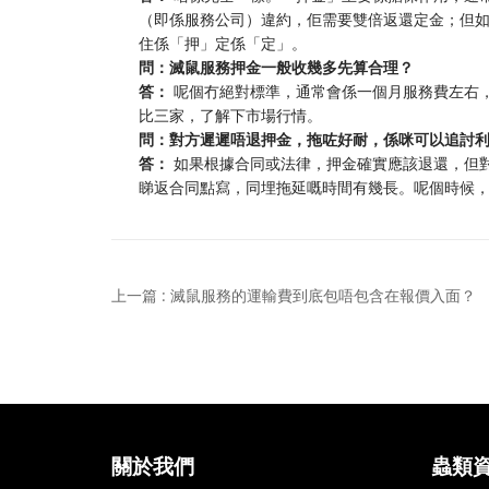
（即係服務公司）違約，佢需要雙倍返還定金；但
住係「押」定係「定」。
問：滅鼠服務押金一般收幾多先算合理？
答：
呢個冇絕對標準，通常會係一個月服務費左右，
比三家，了解下市場行情。
問：對方遲遲唔退押金，拖咗好耐，係咪可以追討
答：
如果根據合同或法律，押金確實應該退還，但
睇返合同點寫，同埋拖延嘅時間有幾長。呢個時候
上一篇 : 滅鼠服務的運輸費到底包唔包含在報價入面？
關於我們
蟲類