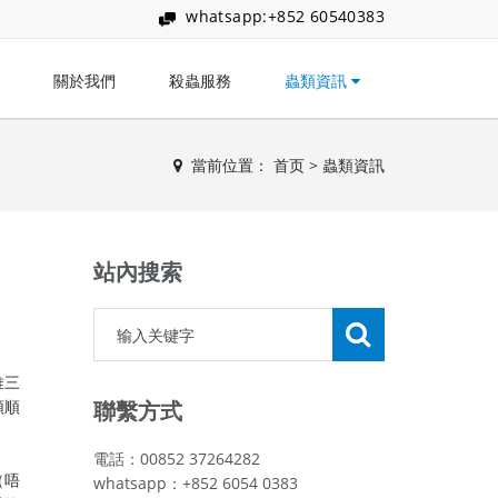
whatsapp:+852 60540383
關於我們
殺蟲服務
蟲類資訊
當前位置：
首页
>
蟲類資訊
站內搜索
推三
順順
聯繫方式
電話：00852 37264282
（唔
whatsapp：+852 6054 0383