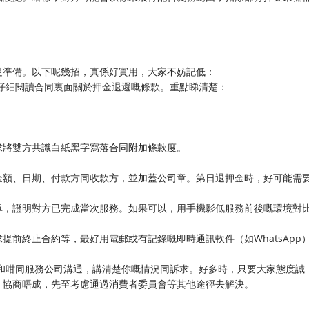
足準備。以下呢幾招，真係好實用，大家不妨記低：
仔細閱讀合同裏面關於押金退還嘅條款。重點睇清楚：
求將雙方共識白紙黑字寫落合同附加條款度。
金額、日期、付款方同收款方，並加蓋公司章。第日退押金時，好可能需
單，證明對方已完成當次服務。如果可以，用手機影低服務前後嘅環境對
提前終止合約等，最好用電郵或有記錄嘅即時通訊軟件（如WhatsApp
和咁同服務公司溝通，講清楚你嘅情況同訴求。好多時，只要大家態度誠
，協商唔成，先至考慮通過消費者委員會等其他途徑去解決。