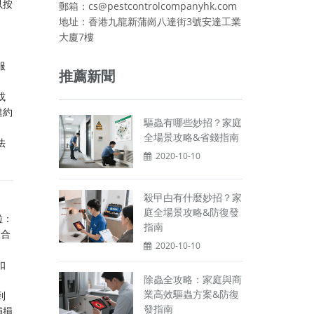
以按
郵箱：cs@pestcontrolcompanyhk.com
地址：香港九龍新蒲崗八達街3號安達工業
大廈7樓
服
推薦新聞
或
違約
驅蟲有哪些妙招？家庭
全場景攻略&省錢指南
法
2020-10-10
殺曱甴有什麼妙招？家
庭全場景攻略&防復發
啦：
指南
據合
2020-10-10
扣
除蟲全攻略：家庭與商
業高效驅蟲方案&防復
到
發指南
補損