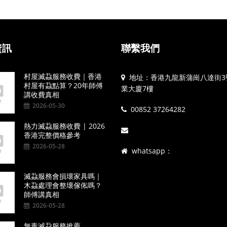
資訊
聯繫我們
村屋滅蝨服務收費｜香港
地址：香港九龍新蒲崗八達街3
村屋有蝨點算？20年師傅
業大廈7樓
講收費真相
2026-05-30
00852 37264282
熱力滅蝨服務收費 | 2026
香港完整價格參考
2026-05-28
whatsapp：
滅蝨服務會損壞家具嗎｜
木蝨處理會整壞傢俬嗎？
師傅講真相
2026-05-28
無毒滅蝨服務推薦