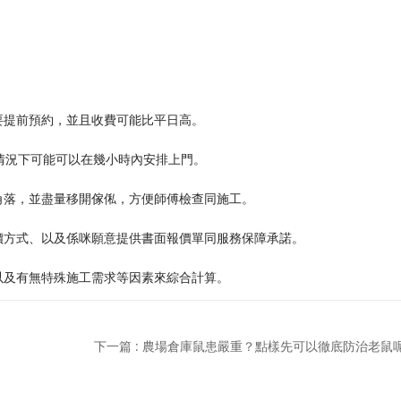
要提前預約，並且收費可能比平日高。
情況下可能可以在幾小時內安排上門。
角落，並盡量移開傢俬，方便師傅檢查同施工。
價方式、以及係咪願意提供書面報價單同服務保障承諾。
以及有無特殊施工需求等因素來綜合計算。
下一篇 : 農場倉庫鼠患嚴重？點樣先可以徹底防治老鼠