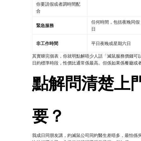
你要請假或者調時間配
合
任何時間，包括夜晚同假
緊急服務
日
非工作時間
平日夜晚或星期六日
其實睇完個表，你就明點解唔少人話「滅鼠服務價錢可
日約標準時段，性價比通常係最高。但係如果係餐廳或
點解問清楚上
要？
我成日同朋友講，約滅鼠公司同約醫生差唔多，最怕係