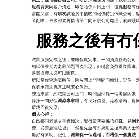
服務質素同客戶溝通，即使唔係即日上門，但係服務有
講開又講，有朋友試過貪平搵咗間報價特別低嘅公司，
又翻嚟，最後都要再搵過第二間正規公司處理，嘥錢嘥
️ 服務之後有
滅鼠服務完成之後，並唔係就完事。一間負責任嘅公司
如喺保養期內老鼠問題再次出現，佢哋會免費返嚟跟進
過嘅處理未必可以斷尾。
所以當你查詢嘅時候，除咗問上門時間同價錢，記住一
保養承諾先係真正嘅安心保證。
總括來講，約滅鼠公司上門，時間固然係一個考慮因素
係揀一間好似
滅蟲專家
咁，有良好信譽、流程清晰、肯
環境回復安寧。
個人心得：
自己都同老鼠交手過幾次，覺得最緊要係唔好亂。見到
縫、妥善處理垃圾），然後先至有系統咁去搵專業人士
斷好有幫助。記住，
滅鼠係一個過程，而唔係一個魔法