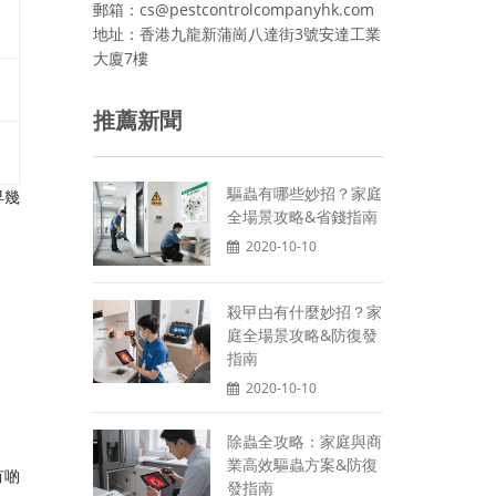
郵箱：cs@pestcontrolcompanyhk.com
地址：香港九龍新蒲崗八達街3號安達工業
大廈7樓
推薦新聞
驅蟲有哪些妙招？家庭
早幾
全場景攻略&省錢指南
2020-10-10
殺曱甴有什麼妙招？家
庭全場景攻略&防復發
指南
2020-10-10
除蟲全攻略：家庭與商
業高效驅蟲方案&防復
有啲
發指南