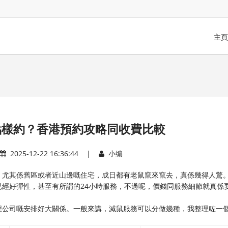
主頁
點樣約？香港預約攻略同收費比較
2025-12-22 16:36:44 |
小编
，尤其係舊區或者近山邊嘅住宅，成日都有老鼠竄來竄去，真係幾得人驚
經好彈性，甚至有所謂的24小時服務，不過呢，價錢同服務細節就真係
埋公司嘅安排好大關係。一般來講，滅鼠服務可以分做幾種，我整理咗一