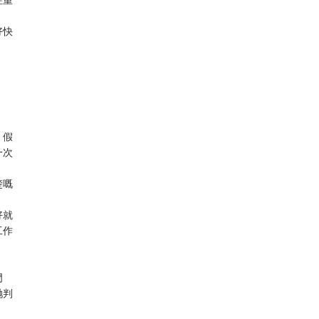
好快
，假
一次
楚嘅
好就
工作
門
哋判