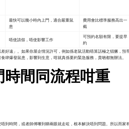
最快可以幾小時內上門，適合嚴重鼠
費用會比標準服務高出一
患
截
可預約名額有限，要提早
唔使請假，唔使影響工作
約
以差好遠」。如果你屋企情況許可，例如係老鼠活動唔算話極之猖獗，預
者食肆爆發鼠患，影響到生意，咁就真係要約緊急服務，貴啲都無辦法。
門時間同流程咁重
夾唔到時間，或者師傅嚟到睇兩眼就走咗，根本解決唔到問題。所以而家