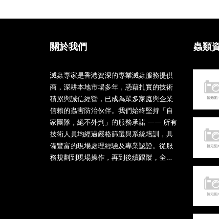
關於我們
蟲類
滅蟲專家是香港資深的專業滅蟲服務提供
商，深耕本地市場多年，憑藉扎實的技術
積累與誠信經營，已成為眾多家庭與企業
信賴的蟲害防治伙伴。我們始終堅持「自
家團隊，絕不外判」的服務承諾 —— 所有
技術人員均經過嚴格篩選與系統培訓，具
備豐富的現場處理經驗及專業認證。從服
務規劃到現場操作，再到後續跟蹤，全...