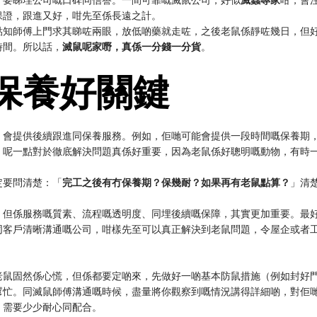
保證，跟進又好，咁先至係長遠之計。
點知師傅上門求其睇咗兩眼，放低啲藥就走咗，之後老鼠係靜咗幾日，但
時間。所以話，
滅鼠呢家嘢，真係一分錢一分貨
。
冇保養好關鍵
，會提供後續跟進同保養服務。例如，佢哋可能會提供一段時間嘅保養期
。呢一點對於徹底解決問題真係好重要，因為老鼠係好聰明嘅動物，有時
定要問清楚：「
完工之後有冇保養期？保幾耐？如果再有老鼠點算？
」清
，但係服務嘅質素、流程嘅透明度、同埋後續嘅保障，其實更加重要。最
同客戶清晰溝通嘅公司，咁樣先至可以真正解決到老鼠問題，令屋企或者
老鼠固然係心慌，但係都要定啲來，先做好一啲基本防鼠措施（例如封好
幫忙。同滅鼠師傅溝通嘅時候，盡量將你觀察到嘅情況講得詳細啲，對佢
，需要少少耐心同配合。