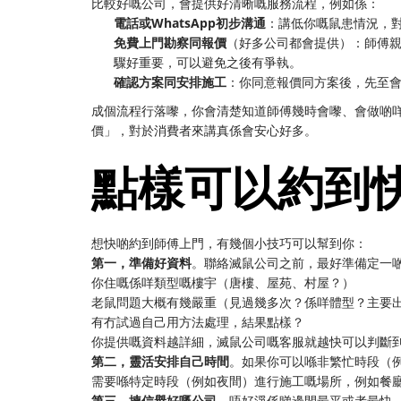
比較好嘅公司，會提供好清晰嘅服務流程，例如係：
電話或WhatsApp初步溝通
：講低你嘅鼠患情況，
免費上門勘察同報價
（好多公司都會提供）：師傅
驟好重要，可以避免之後有爭執。
確認方案同安排施工
：你同意報價同方案後，先至
成個流程行落嚟，你會清楚知道師傅幾時會嚟、會做啲
價」，對於消費者來講真係會安心好多。
點樣可以約到
想快啲約到師傅上門，有幾個小技巧可以幫到你：
第一，準備好資料
。聯絡滅鼠公司之前，最好準備定一
你住嘅係咩類型嘅樓宇（唐樓、屋苑、村屋？）
老鼠問題大概有幾嚴重（見過幾多次？係咩體型？主要
有冇試過自己用方法處理，結果點樣？
你提供嘅資料越詳細，滅鼠公司嘅客服就越快可以判斷
第二，靈活安排自己時間
。如果你可以喺非繁忙時段（
需要喺特定時段（例如夜間）進行施工嘅場所，例如餐
第三，揀信譽好嘅公司
。唔好淨係睇邊間最平或者最快