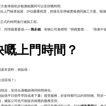
對方會俾個初步報價範圍同可以安排嘅時間。
親自上門檢查鼠蹤、評估嚴重程度，然後先至俾確實報價同施工方案。呢
會正式約時間進行滅鼠工程。
咩、同埋最重要係——
幾多錢
。有啲公司會標明「明碼實價」、「唔會中
快嘅上門時間？
啲基本資料，例如係：
出沒區域？）
到情況，安排合適嘅師傅同時間俾你。
例如係平日朝早早段或者下晝）接受服務，好多時都可以約得快啲。對於
廳，滅鼠公司也可能提供相應的服務安排。
，要睇埋公司嘅口碑同信譽。一間可靠嘅滅鼠公司，好似
滅蟲專家
咁，會