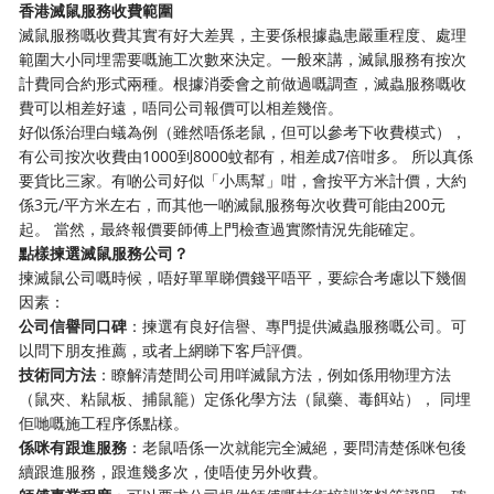
香港滅鼠服務收費範圍
滅鼠服務嘅收費其實有好大差異，主要係根據蟲患嚴重程度、處理
範圍大小同埋需要嘅施工次數來決定。一般來講，滅鼠服務有按次
計費同合約形式兩種。根據消委會之前做過嘅調查，滅蟲服務嘅收
費可以相差好遠，唔同公司報價可以相差幾倍。
好似係治理白蟻為例（雖然唔係老鼠，但可以參考下收費模式），
有公司按次收費由1000到8000蚊都有，相差成7倍咁多。 所以真係
要貨比三家。有啲公司好似「小馬幫」咁，會按平方米計價，大約
係3元/平方米左右，而其他一啲滅鼠服務每次收費可能由200元
起。 當然，最終報價要師傅上門檢查過實際情況先能確定。
點樣揀選滅鼠服務公司？
揀滅鼠公司嘅時候，唔好單單睇價錢平唔平，要綜合考慮以下幾個
因素：
公司信譽同口碑
：揀選有良好信譽、專門提供滅蟲服務嘅公司。可
以問下朋友推薦，或者上網睇下客戶評價。
技術同方法
：瞭解清楚間公司用咩滅鼠方法，例如係用物理方法
（鼠夾、粘鼠板、捕鼠籠）定係化學方法（鼠藥、毒餌站）， 同埋
佢哋嘅施工程序係點樣。
係咪有跟進服務
：老鼠唔係一次就能完全滅絕，要問清楚係咪包後
續跟進服務，跟進幾多次，使唔使另外收費。