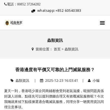
電話：00852 37264282
whatsapp:+852 60540383
蟲類資訊
當前位置：
首页
>
蟲類資訊
香港邊度有平價又可靠的上門滅鼠服務？
蟲類資訊
|
2025-12-23 16:03:41 |
小编
夏天一到，香港唔少屋企同商鋪都會受到老鼠滋擾，呢個問題真係
好讓人頭痛。點樣先可以搵到價錢合理又有效嘅滅鼠服務呢？今次
我哋就來傾下點樣揀選適合嘅滅鼠服務，同埋分享一啲實用資訊同
埋注意事項。