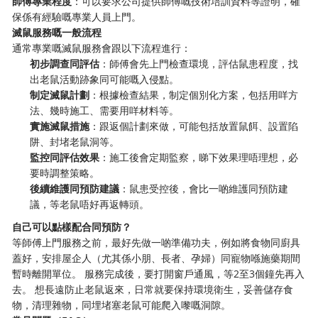
師傅專業程度
：可以要求公司提供師傅嘅技術培訓資料等證明，確
保係有經驗嘅專業人員上門。
滅鼠服務嘅一般流程
通常專業嘅滅鼠服務會跟以下流程進行：
初步調查同評估
：師傅會先上門檢查環境，評估鼠患程度，找
出老鼠活動跡象同可能嘅入侵點。
制定滅鼠計劃
：根據檢查結果，制定個別化方案，包括用咩方
法、幾時施工、需要用咩材料等。
實施滅鼠措施
：跟返個計劃來做，可能包括放置鼠餌、設置陷
阱、封堵老鼠洞等。
監控同評估效果
：施工後會定期監察，睇下效果理唔理想，必
要時調整策略。
後續維護同預防建議
：鼠患受控後，會比一啲維護同預防建
議，等老鼠唔好再返轉頭。
自己可以點樣配合同預防？
等師傅上門服務之前，最好先做一啲準備功夫，例如將食物同廚具
蓋好，安排屋企人（尤其係小朋、長者、孕婦）同寵物喺施藥期間
暫時離開單位。 服務完成後，要打開窗戶通風，等2至3個鐘先再入
去。 想長遠防止老鼠返來，日常就要保持環境衛生，妥善儲存食
物，清理雜物，同埋堵塞老鼠可能爬入嚟嘅洞隙。