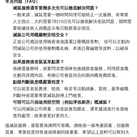
常見問題（FAQ）
滅鼠服務通常要幾多次先可以徹底解決問題？
一般來講，滅鼠需要一啲時間同埋可能唔止一次服務。有專業
人士指出，大約需要7到10日先可以徹底解決老鼠問題，期間需
要根據技術人員嘅提示每日觀察屋企情況。
滅鼠公司用嘅藥劑安唔安全？
正規公司應該使用喺香港漁護署註冊嘅除害劑。 你可以主動詢
問滅鼠公司所使用藥劑嘅名稱、本港註冊編號等資料，以確保
安全。
如果服務後老鼠返來點算？
係揀選服務時，就要問清楚係咪包後續跟進服務，同埋跟進嘅
次數同具體內容。有啲公司會提供合約期內嘅免費跟進。
點樣判斷鼠患嘅嚴重程度？
可以留意老鼠糞便、咬痕、噪音等活動跡象。當然，最準確嘅
判斷仲係需要專業滅鼠師傅上門檢查。
可唔可以只係做局部空間（例如淨係廚房）嘅滅鼠？
可以同滅鼠公司商量，但老鼠會四圍走，通常建議進行全屋檢
查同處理，效果會更好更持久。
搵滅鼠服務，最緊要係揀間可靠嘅。價格係一個考慮因素，但服務
質量、專業程度同售後保障都同樣重要。希望以上資料可以幫到大