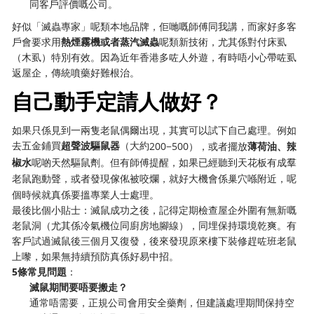
同客戶評價嘅公司。
好似「滅蟲專家」呢類本地品牌，佢哋嘅師傅同我講，而家好多客
戶會要求用
熱煙霧機或者蒸汽滅蟲
呢類新技術，尤其係對付床虱
（木虱）特別有效。因為近年香港多咗人外遊，有時唔小心帶咗虱
返屋企，傳統噴藥好難根治。
自己動手定請人做好？
如果只係見到一兩隻老鼠偶爾出現，其實可以試下自己處理。例如
去五金鋪買
超聲波驅鼠器
（大約
200−500），或者擺放
薄荷油、辣
椒水
呢啲天然驅鼠劑。但有師傅提醒，如果已經聽到天花板有成羣
老鼠跑動聲，或者發現傢俬被咬爛，就好大機會係巢穴喺附近，呢
個時候就真係要搵專業人士處理。
最後比個小貼士：滅鼠成功之後，記得定期檢查屋企外圍有無新嘅
老鼠洞（尤其係冷氣機位同廚房地腳線），同埋保持環境乾爽。有
客戶試過滅鼠後三個月又復發，後來發現原來樓下裝修趕咗班老鼠
上嚟，如果無持續預防真係好易中招。
5條常見問題
：
滅鼠期間要唔要搬走？
通常唔需要，正規公司會用安全藥劑，但建議處理期間保持空