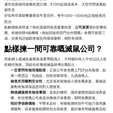
通常按面積同複雜程度計價，$1000起跳係基本，大型空間過萬蚊
都常見
好似有些連鎖餐廳會簽年度合約，每年
5000−10000包定期檢查同
防治
點解價格差咁遠？除咗面積同鼠患嚴重程度，
公司資質
都好影響收
費。有啲持牌A級機構（例如同政府部門合作開嘅）收費可能貴三
成，但會包詳細勘查報告同環保藥劑，相對有保障。
點樣揀一間可靠嘅滅鼠公司？
而家網上搵滅鼠服務真係要帶眼識人，不時聽到有人中伏話比人收
咗錢但無效。我綜合咗幾個滅蟲師傅比嘅貼士：
一定要問有無現場勘查
：正規公司會免費上門評估先報價，如
果一嚿雲話「包搞掂」但唔肯睇環境，九成係呃人。
檢查所用藥劑安全性
：尤其係有寵物或小朋友嘅家庭，要確認
藥劑有無環保認證同對人體無害。
睇後續服務有無保養期
：老鼠好聰明，識得避開危險區域再返
嚟。有信譽嘅公司會提供幾個月保養期，期間免費跟進。
唔好淨係睇價格
：平嘢未必好，有啲報價特別平可能只係用廉
價藥劑，或者服務範圍唔包全面檢查。最好揀有明確服務流程