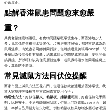
心返屋企。
點解香港鼠患問題愈來愈嚴
重？
其實老鼠鍾意喺溫暖、有食物同隱蔽嘅環境生存，而香港地少人
多，尤其係啲舊樓排水渠老化、垃圾房堆積雜物，都好容易成為老
鼠嘅溫床。有滅蟲公司師傅同我講，佢哋接過最誇張嘅case係一間
餐廳因為後巷長期有廚餘，結果成個天花闆變成老鼠竇，要拆開先
搞得掂。所以唔好以為住高層就無事，老鼠識得沿水管同電線爬上
去，真係防不勝防。
常見滅鼠方法同伏位提醒
而家市面上滅鼠方法五花八門，但唔係款款都適用於香港環境。我
幫大家整理咗幾種常見方式同真實使用心得：
物理性方法
：好似係
鼠夾、粘鼠板、捕鼠籠
呢類，好處係無化學藥
劑，比較安全。不過有師傅同我講，佢哋上門跟進嘅case入面，超
過一半係自己用錯方法失敗嘅。例如粘鼠板如果放喺多塵或者潮濕