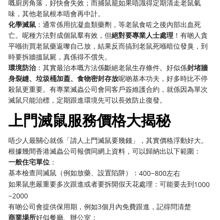
嘅廚房角落，好快會失效；而捕鼠籠如果唔識得定期清走老鼠氣
味，其他老鼠根本唔會再中計。
化學滅鼠
：通常係用抗凝血類藥劑，等老鼠食咗之後內部出血死
亡。呢種方法對成個鼠羣有效，但
絕對要專業人士處理
！有啲人貪
平喺街買老鼠藥返嚟自己放，結果反而搞到老鼠死喺暗位發臭，到
時要拆牆搵鼠屍，真係得不償失。
環境防治
：其實最治本嘅方法係斷絕老鼠生存條件。好似係
封堵牆
身裂縫、垃圾桶加蓋、食物密封存放
呢啲基本功夫，好多時比不停
殺鼠更重要。有專業滅蟲公司會同客戶簽維護合約，就係因為單次
滅鼠只能治標，定期跟進環境先可以長效防止復發。
上門滅鼠服務價格大揭秘
唔少人最關心就係「請人上門滅鼠要幾錢」，其實價格浮動好大。
根據幾間香港滅蟲公司報價同網上資料，可以歸納出以下範圍：
一般住宅單位
：
基本檢查同滅鼠（例如放藥、設置陷阱）：
400−800左右
如果鼠患嚴重要多次跟進或者要拆開假天花處理：可能要去到
1000
−2000
有啲公司會提供保用期，例如3個月內免費跟進，記得問清楚
商業場所
好似餐廳、辦公室：