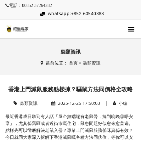
電話：00852 37264282
whatsapp:+852 60540383
蟲類資訊
當前位置：
首页
>
蟲類資訊
香港上門滅鼠服務點樣揀？驅鼠方法同價格全攻略
蟲類資訊
|
2025-12-25 17:50:03 |
小编
最近香港成日聽到有人話「屋企無端端有老鼠聲，搞到晚晚瞓唔安
寧」，尤其係舊區或者近街市嘅住宅，鼠患問題好似愈來愈普遍。
點樣先可以徹底解決老鼠入侵？專業上門滅鼠服務係咪真係有效？
今日就同大家深入拆解下香港滅鼠嘅各種方法同伏位，等你可以安