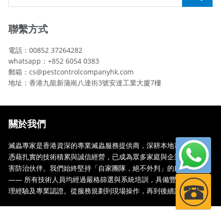
聯繫方式
電話：00852 37264282
whatsapp：+852 6054 0383
郵箱：cs@pestcontrolcompanyhk.com
地址：香港九龍新蒲崗八達街3號安達工業大廈7樓
關於我們
滅蟲專家是香港資深的專業滅蟲服務提供商，深耕本地市場多年，
憑藉扎實的技術積累與誠信經營，已成為眾多家庭與企業信賴的蟲
害防治伙伴。我們始終堅持「自家團隊，絕不外判」的服務承諾
—— 所有技術人員均經過嚴格篩選與系統培訓，具備豐富的現場處
理經驗及專業認證。從服務規劃到現場操作，再到後續跟蹤，全...