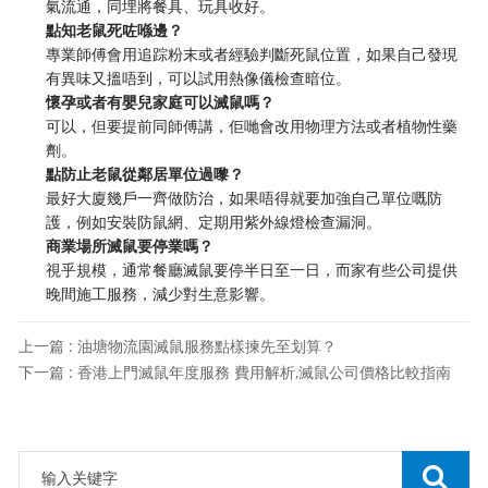
氣流通，同埋將餐具、玩具收好。
點知老鼠死咗喺邊？
專業師傅會用追踪粉末或者經驗判斷死鼠位置，如果自己發現
有異味又搵唔到，可以試用熱像儀檢查暗位。
懷孕或者有嬰兒家庭可以滅鼠嗎？
可以，但要提前同師傅講，佢哋會改用物理方法或者植物性藥
劑。
點防止老鼠從鄰居單位過嚟？
最好大廈幾戶一齊做防治，如果唔得就要加強自己單位嘅防
護，例如安裝防鼠網、定期用紫外線燈檢查漏洞。
商業場所滅鼠要停業嗎？
視乎規模，通常餐廳滅鼠要停半日至一日，而家有些公司提供
晚間施工服務，減少對生意影響。
上一篇 : 油塘物流園滅鼠服務點樣揀先至划算？
下一篇 : 香港上門滅鼠年度服務 費用解析,滅鼠公司價格比較指南