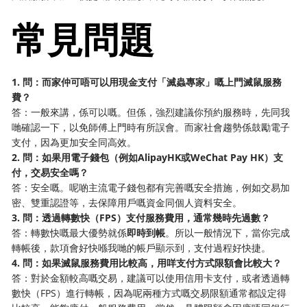
常見問題
1. 問：而家仲可唔可以用現金支付「滅蟲專家」嘅上門滅鼠服務
費？
答：一般來講，係可以嘅。但係，強烈建議你預約服務時，先同我
哋確認一下，以免師傅上門時有所誤會。而家社會趨勢係鼓勵電子
支付，因為更加安全同高效。
2. 問：如果用電子錢包（例如AlipayHK或WeChat Pay HK）支
付，交易安全嗎？
答：安全嘅。呢啲主流電子錢包都有完善嘅安全措施，例如交易加
密、雙重認證等，去保障用戶嘅資金同個人資料安全。
3. 問：透過轉數快（FPS）支付服務費用，通常幾時先過數？
答：轉數快嘅最大優勢就係
即時到帳
。所以一般情況下，當你完成
轉帳後，款項會好快喺我哋的帳戶顯示到，支付過程好快捷。
4. 問：如果滅鼠服務費用比較高，用咩支付方式限額會比較大？
答：對於金額較高嘅交易，建議可以使用信用卡支付，或者透過轉
數快（FPS）進行轉帳，因為呢兩種方式嘅交易限額通常都設定得