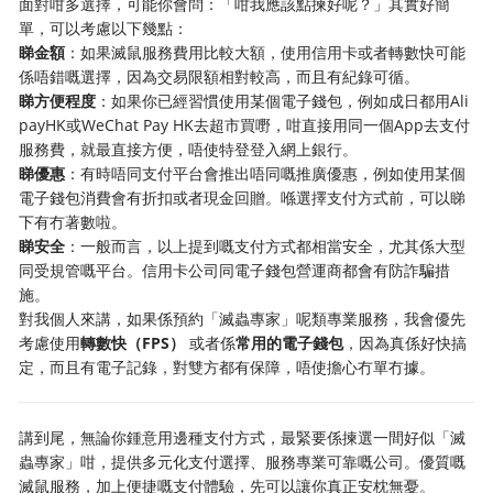
面對咁多選擇，可能你會問：「咁我應該點揀好呢？」其實好簡
單，可以考慮以下幾點：
睇金額
：如果滅鼠服務費用比較大額，使用信用卡或者轉數快可能
係唔錯嘅選擇，因為交易限額相對較高，而且有紀錄可循。
睇方便程度
：如果你已經習慣使用某個電子錢包，例如成日都用Ali
payHK或WeChat Pay HK去超市買嘢，咁直接用同一個App去支付
服務費，就最直接方便，唔使特登登入網上銀行。
睇優惠
：有時唔同支付平台會推出唔同嘅推廣優惠，例如使用某個
電子錢包消費會有折扣或者現金回贈。喺選擇支付方式前，可以睇
下有冇著數啦。
睇安全
：一般而言，以上提到嘅支付方式都相當安全，尤其係大型
同受規管嘅平台。信用卡公司同電子錢包營運商都會有防詐騙措
施。
對我個人來講，如果係預約「滅蟲專家」呢類專業服務，我會優先
考慮使用
轉數快（FPS）
​ 或者係
常用的電子錢包
，因為真係好快搞
定，而且有電子記錄，對雙方都有保障，唔使擔心冇單冇據。
講到尾，無論你鍾意用邊種支付方式，最緊要係揀選一間好似「滅
蟲專家」咁，提供多元化支付選擇、服務專業可靠嘅公司。優質嘅
滅鼠服務，加上便捷嘅支付體驗，先可以讓你真正安枕無憂。