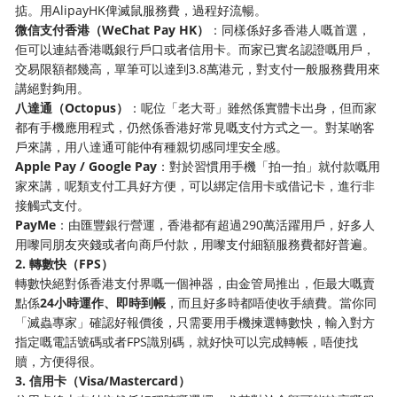
掂。用AlipayHK俾滅鼠服務費，過程好流暢。
微信支付香港（WeChat Pay HK）
：同樣係好多香港人嘅首選，
佢可以連結香港嘅銀行戶口或者信用卡。而家已實名認證嘅用戶，
交易限額都幾高，單筆可以達到3.8萬港元，對支付一般服務費用來
講絕對夠用。
八達通（Octopus）
：呢位「老大哥」雖然係實體卡出身，但而家
都有手機應用程式，仍然係香港好常見嘅支付方式之一。對某啲客
戶來講，用八達通可能仲有種親切感同埋安全感。
Apple Pay / Google Pay
：對於習慣用手機「拍一拍」就付款嘅用
家來講，呢類支付工具好方便，可以綁定信用卡或借记卡，進行非
接觸式支付。
PayMe
：由匯豐銀行營運，香港都有超過290萬活躍用戶，好多人
用嚟同朋友夾錢或者向商戶付款，用嚟支付細額服務費都好普遍。
2. 轉數快（FPS）
轉數快絕對係香港支付界嘅一個神器，由金管局推出，佢最大嘅賣
點係
24小時運作、即時到帳
，而且好多時都唔使收手續費。當你同
「滅蟲專家」確認好報價後，只需要用手機揀選轉數快，輸入對方
指定嘅電話號碼或者FPS識別碼，就好快可以完成轉帳，唔使找
贖，方便得很。
3. 信用卡（Visa/Mastercard）