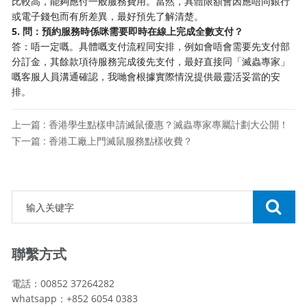
比較高，能夠應付一般服務費用。當然，具體限額會因應唔同銀行
或電子錢包而有所差異，最好預先了解清楚。
5. 問：預約服務時係咪需要即時在線上完成全數支付？
答：唔一定嘅。具體嘅支付流程同安排，例如會唔會需要先支付部
分訂金，其餘款項待服務完成後先支付，最好直接同「滅蟲專家」
嘅客服人員溝通確認，我哋會根據實際情況提供最靈活妥當的安
排。
上一篇 : 香港學生點樣申請滅鼠優惠？滅蟲專家專屬計劃大公開！
下一篇 : 香港工廠上門滅鼠服務點樣收費？
聯繫方式
電話：00852 37264282
whatsapp：+852 6054 0383