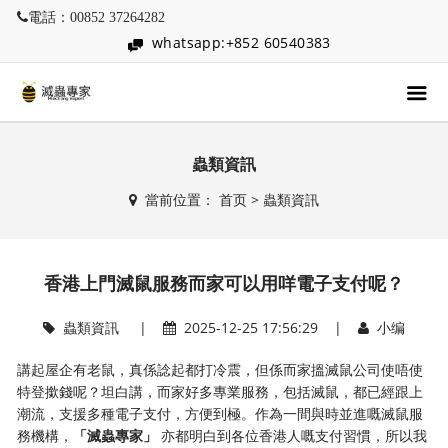
電話：00852 37264282
whatsapp:+852 60540383
蟲類資訊
當前位置：
首页
>
蟲類資訊
香港上門滅鼠服務而家可以用咩電子支付呢？
蟲類資訊
|
2025-12-25 17:56:29 |
小编
講起屋企有老鼠，真係諗起都打冷震，但係而家搵滅鼠公司使唔使
特登撳錢呢？坦白講，而家好多專業服務，包括滅鼠，都已經跟上
潮流，支援多種電子支付，方便到極。作為一間與時並進嘅滅鼠服
務機構，
「滅蟲專家」
​ 亦都明白到各位香港人嘅支付習慣，所以我