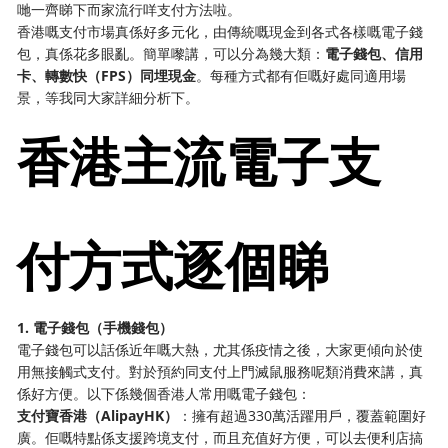
哋一齊睇下而家流行咩支付方法啦。
香港嘅支付市場真係好多元化，由傳統嘅現金到各式各樣嘅電子錢
包，真係花多眼亂。簡單嚟講，可以分為幾大類：
電子錢包、信用
卡、轉數快（FPS）同埋現金
。每種方式都有佢嘅好處同適用場
景，等我同大家詳細分析下。
香港主流電子支
付方式逐個睇
1. 電子錢包（手機錢包）
電子錢包可以話係近年嘅大熱，尤其係疫情之後，大家更傾向於使
用無接觸式支付。對於預約同支付上門滅鼠服務呢類消費來講，真
係好方便。以下係幾個香港人常用嘅電子錢包：
支付寶香港（AlipayHK）
：擁有超過330萬活躍用戶，覆蓋範圍好
廣。佢嘅特點係支援跨境支付，而且充值好方便，可以去便利店搞