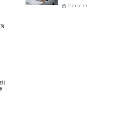
服
2020-10-10
有著
絕對
境