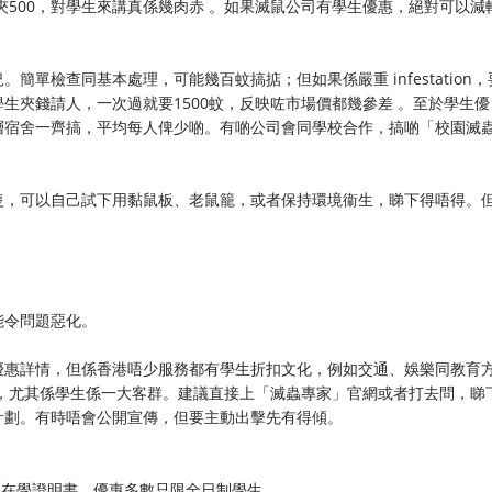
夾500，對學生來講真係幾肉赤 。如果滅鼠公司有學生優惠，絕對可以減
單檢查同基本處理，可能幾百蚊搞掂；但如果係嚴重 infestation，
生夾錢請人，一次過就要1500蚊，反映咗市場價都幾參差 。至於學生優
層宿舍一齊搞，平均每人俾少啲。有啲公司會同學校合作，搞啲「校園滅
隻，可以自己試下用黏鼠板、老鼠籠，或者保持環境衞生，睇下得唔得。
能令問題惡化。
優惠詳情，但係香港唔少服務都有學生折扣文化，例如交通、娛樂同教育
，尤其係學生係一大客群。建議直接上「滅蟲專家」官網或者打去問，睇
計劃。有時唔會公開宣傳，但要主動出擊先有得傾。
嘅在學證明書。優惠多數只限全日制學生。