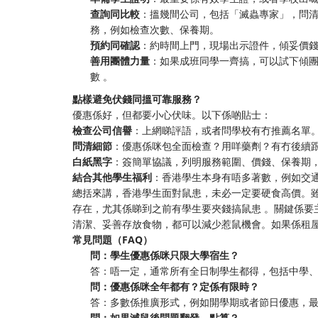
查詢同比較
：搵幾間公司，包括「滅蟲專家」，問
務，例如檢查次數、保養期。
預約同確認
：約時間上門，現場出示證件，傾妥價
善用團體力量
：如果成班同學一齊搞，可以試下傾
數 。
點樣避免伏錢同搵可靠服務？
優惠係好，但都要小心伏味。以下係啲貼士：
檢查公司信譽
：上網睇評語，或者問學校有冇推薦名單
問清細節
：優惠係咪包全面檢查？用咩藥劑？有冇後續
白紙黑字
：簽簡單協議，列明服務範圍、價錢、保養期
結合其他學生福利
：香港學生本身有唔多著數，例如交
總括來講，香港學生面對鼠患，未必一定要硬食高價。
存在，尤其係睇到之前有學生要夾錢搞鼠患 。關鍵係要
清潔、妥善存放食物，都可以減少惹鼠機會。如果係租
常見問題（FAQ）
問：學生優惠係咪只限大學宿生？
答：唔一定，通常所有全日制學生都得，包括中學
問：優惠係咪全年都有？定係有限時？
答：多數係推廣形式，例如開學期或者節日優惠，
問：如果滅鼠後問題翻發，點算？