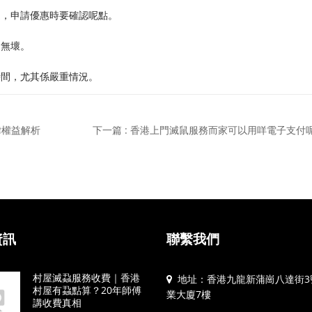
進，申請優惠時要確認呢點。
句無壞。
時間，尤其係嚴重情況。
律權益解析
下一篇 : 香港上門滅鼠服務而家可以用咩電子支付
資訊
聯繫我們
村屋滅蝨服務收費｜香港
地址：香港九龍新蒲崗八達街3
村屋有蝨點算？20年師傅
業大廈7樓
講收費真相