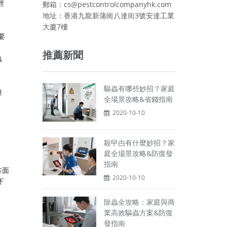
輕
郵箱：cs@pestcontrolcompanyhk.com
地址：香港九龍新蒲崗八達街3號安達工業
大廈7樓
要
推薦新聞
蟲
驅蟲有哪些妙招？家庭
但
全場景攻略&省錢指南
2020-10-10
殺曱甴有什麼妙招？家
庭全場景攻略&防復發
指南
方面
2020-10-10
下
除蟲全攻略：家庭與商
業高效驅蟲方案&防復
發指南