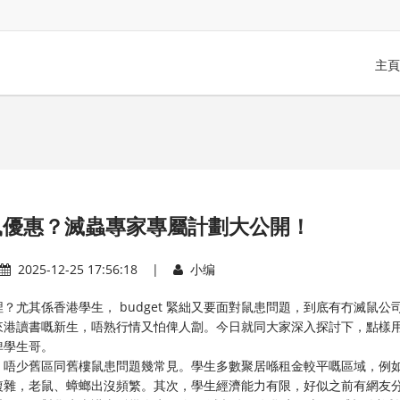
主頁
鼠優惠？滅蟲專家專屬計劃大公開！
2025-12-25 17:56:18 |
小编
尤其係香港學生， budget 緊絀又要面對鼠患問題，到底有冇滅鼠公
來港讀書嘅新生，唔熟行情又怕俾人劏。今日就同大家深入探討下，點樣
俾學生哥。
，唔少舊區同舊樓鼠患問題幾常見。學生多數聚居喺租金較平嘅區域，例
複雜，老鼠、蟑螂出沒頻繁。其次，學生經濟能力有限，好似之前有網友