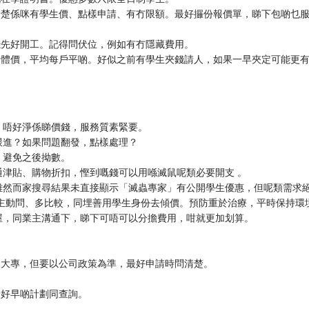
清楚係咪有學生價、點樣申請、有冇限額。最好攞份報價單，睇下包啲乜
錢先好開工。記得問伏位，例如有冇隱藏費用。
團體價，平均每戶平啲。好似之前有學生夾錢請人，如果一早夾定可能更
。唔好淨係睇價錢，服務質素緊要。
跟進？如果問題翻發，點樣處理？
，避免之後拗數。
通津貼、購物折扣，慳到嘅錢可以用喺滅鼠呢類必要開支 。
雖然而家搜尋結果未直接顯示「滅蟲專家」有公開學生優惠，但呢類需求
主動問、多比較，同埋善用學生身份去傾價。預防重於治療，平時保持環
屋，同業主溝通下，睇下可唔可以分擔費用，咁就更加划算。
、大專，但要以公司政策為準，最好申請時問清楚。
最好早啲計劃同查詢。