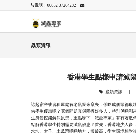
電話：00852 37264282
蟲類資訊
香港學生點樣申請滅
蟲類資訊
|
諗起宿舍或者租屋處有老鼠竄來竄去，係咪成個頭都痕埋？
供學生優惠呢？呢個問題真係困擾好多人，特別係啲剛
生身份慳錢解決鼠患，重點睇下「滅蟲專家」有冇著數
點解香港學生特別需要滅鼠優惠？首先，香港地少人多
水埗、太子、土瓜灣呢啲地方，樓齡高，衞生環境相對