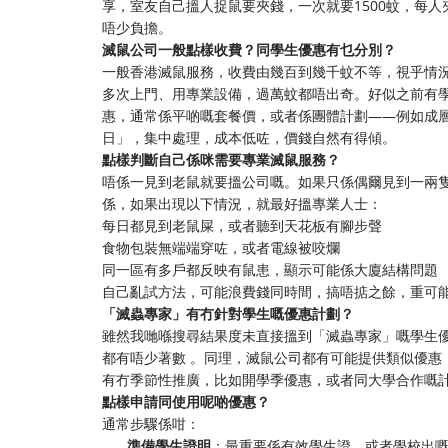
享，室友自己搵人捉鼠要夾錢，一次就要1500蚊，每人
唔少負擔。
滅鼠公司一般點樣收費？同學生優惠有乜分別？
一般香港滅鼠服務，收費由幾百到幾千蚊不等，視乎情況。簡
多次上門、用專業設備，過萬蚊都唔出奇。好似之前有學
惠，通常係平啲嘅套餐價，或者係團體計劃——例如成
日」，集中處理，成本低咗，價錢自然有得傾。
點樣判斷自己係咪需要專業滅鼠服務？
唔係一見到老鼠就要搵公司嘅。如果只係偶爾見到一兩
係，如果出現以下情況，就最好搵專業人士：
每日都見到老鼠屎，或者聽到天花板有腳步聲
食物包裝無端端穿咗，或者電線被咬爛
同一區有多戶都反映有鼠患，顯示可能係大廈結構問題
自己亂試方法，可能浪費錢同時間，搞唔掂之餘，重可
「滅蟲專家」有冇針對學生嘅優惠計劃？
雖然我哋喺搜尋結果度未直接搵到「滅蟲專家」嘅學生
都有唔少著數 。同理，滅鼠公司都有可能提供類似優惠
有冇季節性推廣，比如開學季優惠，或者同大學合作嘅
點樣申請同使用呢啲優惠？
通常步驟係咁：
準備學生證明
：最重要係有效學生證，或者學校出