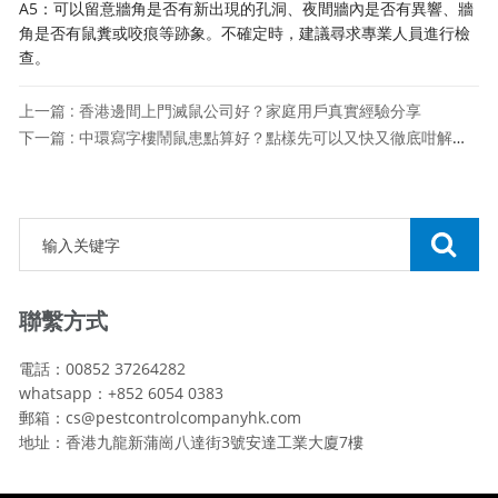
A5：可以留意牆角是否有新出現的孔洞、夜間牆內是否有異響、牆
角是否有鼠糞或咬痕等跡象。不確定時，建議尋求專業人員進行檢
查。
上一篇 : 香港邊間上門滅鼠公司好？家庭用戶真實經驗分享
下一篇 : 中環寫字樓鬧鼠患點算好？點樣先可以又快又徹底咁解決呢個問題？
聯繫方式
電話：00852 37264282
whatsapp：+852 6054 0383
郵箱：cs@pestcontrolcompanyhk.com
地址：香港九龍新蒲崗八達街3號安達工業大廈7樓