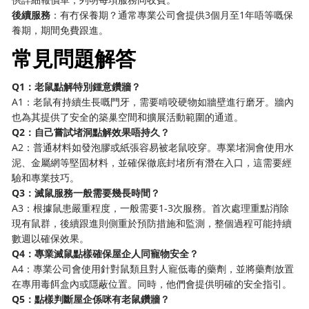
後續服務
：有冇保養期？通常專業公司會提供3個月至1年唔等嘅保
養期，期間免費跟進。
常見問題解答
Q1：老鼠點解特別鍾意鑽牆？
A1：老鼠有持續生長嘅門牙，需要啃咬硬物如牆壁進行磨牙。牆內
也為其提供了安全的築巢空間和擴展活動範圍的通道。
Q2：自己嘗試堵洞點解效果唔持久？
A2：普通材料如發泡膠或紙張容易被老鼠咬穿。專業堵洞會使用水
泥、金屬網等堅固材料，並確保徹底封堵所有潛在入口，這需要經
驗和專業技巧。
Q3：滅鼠服務一般需要幾長時間？
A3：根據鼠患嚴重程度，一般需要1-3次服務。首次處理重點消除
現有鼠群，後續跟進則側重於預防措施和監測，整個過程可能持續
數週以確保效果。
Q4：專業滅鼠點樣確保屋企人同寵物安全？
A4：專業公司會使用針對鼠類且對人寵低毒的藥劑，並將藥劑放置
在專用毒餌盒內或隱蔽位置。同時，他們會提供明確的安全指引。
Q5：點樣判斷屋企係咪有老鼠鑽牆？