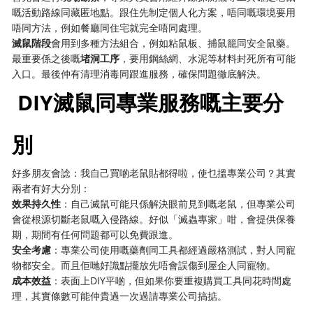
嘅活動路線同藏匿地點。跟住先制定個人化方案，唔同嘅環境要用
唔同方法，例如餐廳同住宅就完全唔同處理。
滅鼠階段
會用到多種方法組合，例如粘鼠板、捕鼠籠同安全鼠藥。
最重要係之後嘅
堵洞工序
，要用鋼絲網、水泥等材料封死所有可能
入口。最後仲有清理消毒同跟進服務，確保問題徹底解決。
️ DIY滅鼠同專業服務嘅主要分
別
好多朋友會諗：我自己買啲老鼠貼都得啦，使乜搵專業公司？其實
兩者有好大分別：
效果持久性
：自己滅鼠可能只係解決眼前見到嘅老鼠，但專業公司
會從根源切斷老鼠嘅入侵路線。好似「滅蟲專家」咁，會提供保養
期，期間有任何問題都可以免費跟進。
安全考慮
：專業公司使用嘅藥劑同工具都經過嚴格測試，對人同寵
物都安全。而且佢哋好識點擺放先唔會誤傷到屋企人同寵物。
成本效益
：表面上DIY平啲，但如果你要重複購買工具同花時間處
理，其實條數可能仲貴過一次過請專業公司搞掂。