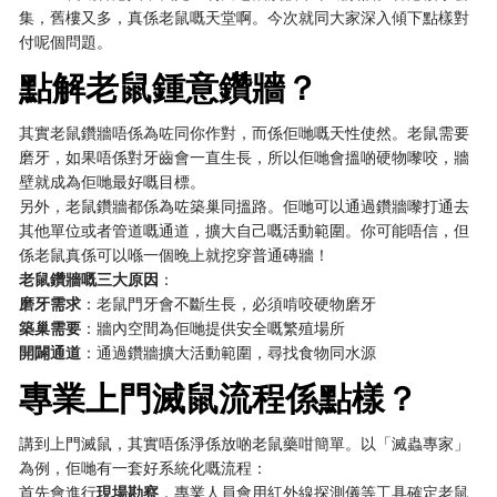
集，舊樓又多，真係老鼠嘅天堂啊。今次就同大家深入傾下點樣對
付呢個問題。
點解老鼠鍾意鑽牆？
其實老鼠鑽牆唔係為咗同你作對，而係佢哋嘅天性使然。老鼠需要
磨牙，如果唔係對牙齒會一直生長，所以佢哋會搵啲硬物嚟咬，牆
壁就成為佢哋最好嘅目標。
另外，老鼠鑽牆都係為咗築巢同搵路。佢哋可以通過鑽牆嚟打通去
其他單位或者管道嘅通道，擴大自己嘅活動範圍。你可能唔信，但
係老鼠真係可以喺一個晚上就挖穿普通磚牆！
老鼠鑽牆嘅三大原因
：
磨牙需求
：老鼠門牙會不斷生長，必須啃咬硬物磨牙
築巢需要
：牆內空間為佢哋提供安全嘅繁殖場所
開闢通道
：通過鑽牆擴大活動範圍，尋找食物同水源
專業上門滅鼠流程係點樣？
講到上門滅鼠，其實唔係淨係放啲老鼠藥咁簡單。以「滅蟲專家」
為例，佢哋有一套好系統化嘅流程：
首先會進行
現場勘察
，專業人員會用紅外線探測儀等工具確定老鼠