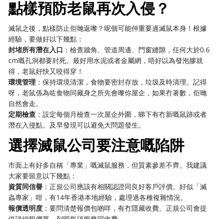
點樣預防老鼠再次入侵？
滅鼠之後，點樣防止佢哋返嚟？呢個可能仲重要過滅鼠本身！根據
經驗，要做好以下幾點：
封堵所有潛在入口
：檢查牆角、管道周邊、門窗縫隙，任何大於0.6
cm嘅孔洞都要封死。最好用水泥或者金屬網，唔好以為發泡膠就
得，老鼠好快又咬得穿！
環境管理
：保持環境清潔，食物要密封存放，垃圾及時清理。記得
呀，老鼠係為咗食物同藏身之所先會嚟你屋企，如果冇著數，佢哋
自然會走。
定期檢查
：設定每個月檢查一次屋企外圍，睇下有冇新嘅鼠跡或者
潛在入侵點。及早發現可以避免大問題發生。
選擇滅鼠公司要注意嘅陷阱
市面上有好多自稱「專業」嘅滅鼠服務，但質素參差不齊。我建議
大家要留意以下幾點：
資質同信譽
：正規公司應該有相關認證同良好客戶評價。好似「滅
蟲專家」咁，有14年香港本地經驗，處理過各種複雜情況。
報價透明度
：要問清楚報價包啲咩，有冇隱藏收費。正規公司會提
供詳細報價單，列明每項服務同收費。