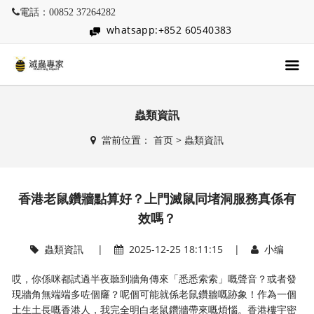
電話：00852 37264282
whatsapp:+852 60540383
蟲類資訊
當前位置：
首页
>
蟲類資訊
香港老鼠鑽牆點算好？上門滅鼠同堵洞服務真係有
效嗎？
蟲類資訊
|
2025-12-25 18:11:15 |
小编
哎，你係咪都試過半夜聽到牆角傳來「悉悉索索」嘅聲音？或者發
現牆角無端端多咗個窿？呢個可能就係老鼠鑽牆嘅跡象！作為一個
土生土長嘅香港人，我完全明白老鼠鑽牆帶來嘅煩惱。香港樓宇密