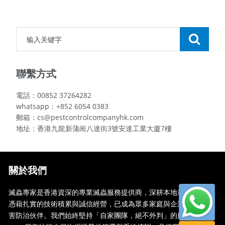
聯繫方式
電話：00852 37264282
whatsapp：+852 6054 0383
郵箱：cs@pestcontrolcompanyhk.com
地址：香港九龍新蒲崗八達街3號安達工業大廈7樓
關於我們
滅蟲專家是香港資深的專業滅蟲服務提供商，深耕本地市場多年，
憑藉扎實的技術積累與誠信經營，已成為眾多家庭與企業信賴的蟲
害防治伙伴。我們始終堅持「自家團隊，絕不外判」的服務承諾