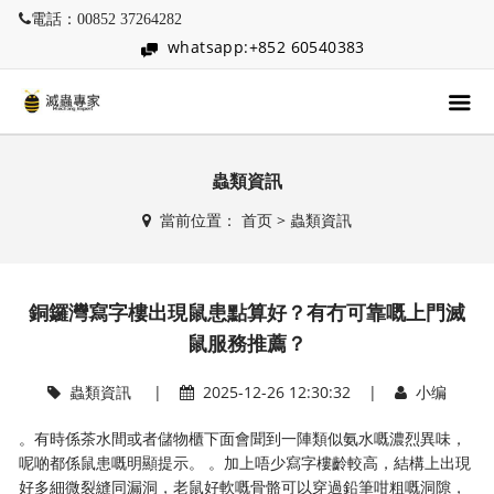
電話：00852 37264282
whatsapp:+852 60540383
蟲類資訊
當前位置：
首页
>
蟲類資訊
銅鑼灣寫字樓出現鼠患點算好？有冇可靠嘅上門滅
鼠服務推薦？
蟲類資訊
|
2025-12-26 12:30:32 |
小编
。有時係茶水間或者儲物櫃下面會聞到一陣類似氨水嘅濃烈異味，
呢啲都係鼠患嘅明顯提示。 。加上唔少寫字樓齡較高，結構上出現
好多細微裂縫同漏洞，老鼠好軟嘅骨骼可以穿過鉛筆咁粗嘅洞隙，