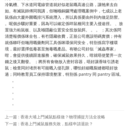
冷氣槽、下水道同電線管道就好似老鼠嘅高速公路，讓牠來去自
如。有滅鼠師傅同我講，佢哋喺銅鑼灣處理嘅案例中，七成以上老
鼠係由大廈外圍嘅排污系統潛入，所以真係要由外到內做足防禦。
。呢個步驟好重要，因為可以確定係咩鼠種同主要入侵途徑。 、放
置強力粘鼠板、以及喺隱蔽位置安全投放鼠餌。 。 。 ；其次係問
清楚報價係咪全包，有冇隱藏收費，正規公司應該明碼實價；仲有
就係睇吓佢哋用嘅藥劑同工具係咪環保同安全，特別係寫字樓環
境，最好選擇低毒甚至無毒嘅產品。有啲公司好似「滅蟲專家」
咁，會提供後續跟進服務，確保滅鼠效果持久，咁就唔使驚畀一次
錢之後又翻發。 ；將所有食物放入密封容器，唔好讓香味引誘老
鼠；檢查同封堵所有可能嘅入侵孔隙，哪怕好細嘅裂縫都唔好放
過；同時教育員工保持環境整潔，特別係 pantry 同 pantry 區域。
。
。
。
。
。
上一篇 : 香港大埔上門滅鼠點樣做？物理捕捉方法全攻略
下一篇 : 香港上門滅鼠服務失敗，點樣申請退款？