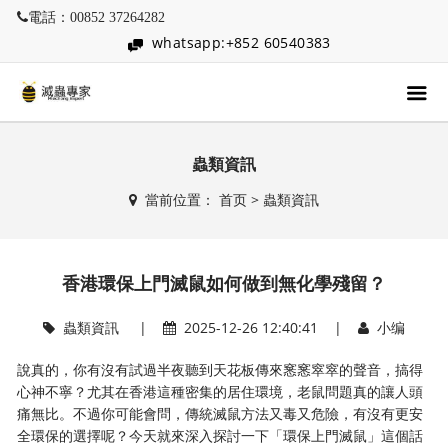
電話：00852 37264282
whatsapp:+852 60540383
蟲類資訊
當前位置：
首页
>
蟲類資訊
香港環保上門滅鼠如何做到無化學殘留？
蟲類資訊
|
2025-12-26 12:40:41 |
小编
說真的，你有沒有試過半夜聽到天花板傳來窸窸窣窣的聲音，搞得
心神不寧？尤其在香港這種密集的居住環境，老鼠問題真的讓人頭
痛無比。不過你可能會問，傳統滅鼠方法又毒又危險，有沒有更安
全環保的選擇呢？今天就來深入探討一下「環保上門滅鼠」這個話