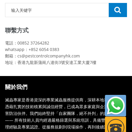
聯繫方式
電話：00852 37264282
whatsapp：+852 6054 0383
郵箱：cs@pestcontrolcompanyhk.com
地址：香港九龍新蒲崗八達街3號安達工業大廈7樓
關於我們
滅蟲專家是香港資深的專業滅蟲服務提供商，深耕本地市場多年，
憑藉扎實的技術積累與誠信經營，已成為眾多家庭與企業信賴的蟲
害防治伙伴。我們始終堅持「自家團隊，絕不外判」的服務承諾
—— 所有技術人員均經過嚴格篩選與系統培訓，具備豐富的現場處
理經驗及專業認證。從服務規劃到現場操作，再到後續跟蹤，全...