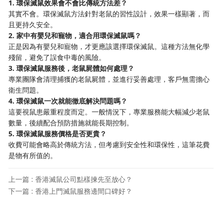
1. 環保滅鼠效果會不會比傳統方法差？
其實不會。環保滅鼠方法針對老鼠的習性設計，效果一樣顯著，而
且更持久安全。
2. 家中有嬰兒和寵物，適合用環保滅鼠嗎？
正是因為有嬰兒和寵物，才更應該選擇環保滅鼠。這種方法無化學
殘留，避免了誤食中毒的風險。
3. 環保滅鼠服務後，老鼠屍體如何處理？
專業團隊會清理捕獲的老鼠屍體，並進行妥善處理，客戶無需擔心
衛生問題。
4. 環保滅鼠一次就能徹底解決問題嗎？
這要視鼠患嚴重程度而定。一般情況下，專業服務能大幅減少老鼠
數量，後續配合預防措施就能長期控制。
5. 環保滅鼠服務價格是否更貴？
收費可能會略高於傳統方法，但考慮到安全性和環保性，這筆花費
是物有所值的。
上一篇 : 香港滅鼠公司點樣揀先至放心？
下一篇 : 香港上門滅鼠服務邊間口碑好？