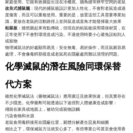
家庭使用。它能有效捕捉出沒在冷櫃底、牆角縫等狹窄空間的老鼠
改良式捕鼠籠
：現代的捕鼠籠設計更加人性化，不會對老鼠造成過
度傷害，而且可以重複使用。重要的是，放置這些工具需要專業知
識，要放在老鼠的活動路徑上並與鼠道成直角才能發揮最大效果
粘鼠板
：雖然聽起來有點傳統，但現在的粘鼠板採用環保材質，在
正常使用下不會對環境造成污染。不過使用時要小心避免誤粘到人
或寵物
物理滅鼠法的好處顯而易見：安全無毒、易於操作，而且鼠屍容易
處理，不會像毒餌那樣造成老鼠死在隱蔽處而難以清理的問題。
化學滅鼠的潛在風險同環保替
代方案
雖然化學滅鼠法（藥物滅鼠法）應用廣泛且效果快速，但其實存在
不少隱患。化學藥劑可能透過以下途徑對人體健康造成影響：
殘留在家具或地面上，被幼兒或寵物誤觸
污染食物和水源
老鼠食用毒餌後死在隱蔽位置，屍體分解產生惡臭和細菌
相比之下，環保滅鼠方法就安心多了。有些專業公司甚至會使用香