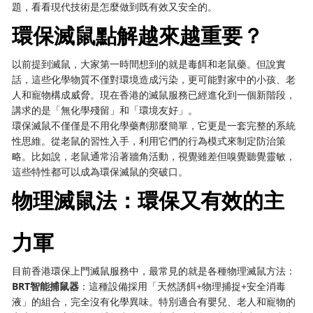
題，看看現代技術是怎麼做到既有效又安全的。
環保滅鼠點解越來越重要？
以前提到滅鼠，大家第一時間想到的就是毒餌和老鼠藥。但說實
話，這些化學物質不僅對環境造成污染，更可能對家中的小孩、老
人和寵物構成威脅。現在香港的滅鼠服務已經進化到一個新階段，
講求的是「無化學殘留」和「環境友好」。
環保滅鼠不僅僅是不用化學藥劑那麼簡單，它更是一套完整的系統
性思維。從老鼠的習性入手，利用它們的行為模式來制定防治策
略。比如說，老鼠通常沿著牆角活動，視覺雖差但嗅覺聽覺靈敏，
這些特性都可以成為環保滅鼠的突破口。
物理滅鼠法：環保又有效的主
力軍
目前香港環保上門滅鼠服務中，最常見的就是各種物理滅鼠方法：
BRT智能捕鼠器
：這種設備採用「天然誘餌+物理捕捉+安全消毒
液」的組合，完全沒有化學異味。特別適合有嬰兒、老人和寵物的