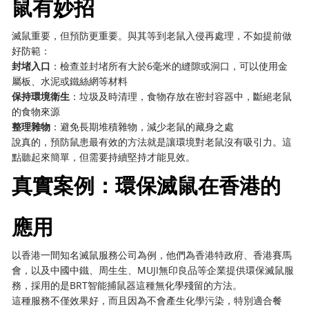
鼠有妙招
滅鼠重要，但預防更重要。與其等到老鼠入侵再處理，不如提前做
好防範：
封堵入口
：檢查並封堵所有大於6毫米的縫隙或洞口，可以使用金
屬板、水泥或鐵絲網等材料
保持環境衛生
：垃圾及時清理，食物存放在密封容器中，斷絕老鼠
的食物來源
整理雜物
：避免長期堆積雜物，減少老鼠的藏身之處
說真的，預防鼠患最有效的方法就是讓環境對老鼠沒有吸引力。這
點聽起來簡單，但需要持續堅持才能見效。
真實案例：環保滅鼠在香港的
應用
以香港一間知名滅鼠服務公司為例，他們為香港特政府、香港賽馬
會，以及中國中鐵、周生生、MUJI無印良品等企業提供環保滅鼠服
務，採用的是BRT智能捕鼠器這種無化學殘留的方法。
這種服務不僅效果好，而且因為不會產生化學污染，特別適合餐