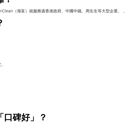
erClean（海富）就服務過香港政府、中國中鐵、周生生等大型企業。 。
？
定。
「口碑好」？