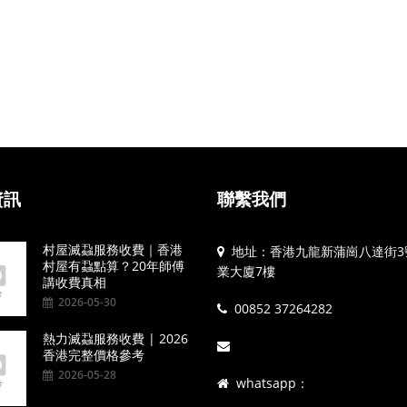
資訊
聯繫我們
村屋滅蝨服務收費｜香港
地址：香港九龍新蒲崗八達街3
村屋有蝨點算？20年師傅
業大廈7樓
講收費真相
2026-05-30
00852 37264282
熱力滅蝨服務收費 | 2026
香港完整價格參考
2026-05-28
whatsapp：