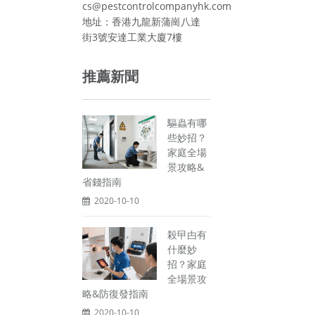
cs@pestcontrolcompanyhk.com
地址：香港九龍新蒲崗八達
街3號安達工業大廈7樓
推薦新聞
驅蟲有哪
些妙招？
家庭全場
景攻略&
省錢指南
2020-10-10
殺曱甴有
什麼妙
招？家庭
全場景攻
略&防復發指南
2020-10-10