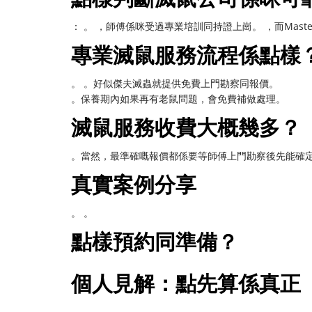
： 。 ，師傅係咪受過專業培訓同持證上崗。 ，而Mast
專業滅鼠服務流程係點樣
。 。好似傑夫滅蟲就提供免費上門勘察同報價。
。保養期內如果再有老鼠問題，會免費補做處理。
滅鼠服務收費大概幾多？
。當然，最準確嘅報價都係要等師傅上門勘察後先能確
真實案例分享
。 。
點樣預約同準備？
個人見解：點先算係真正