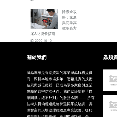
除蟲全攻
略：家庭
與商業高
效驅蟲方
案&防復發指南
2020-10-10
關於我們
蟲類
滅蟲專家是香港資深的專業滅蟲服務提供
商，深耕本地市場多年，憑藉扎實的技術
積累與誠信經營，已成為眾多家庭與企業
信賴的蟲害防治伙伴。我們始終堅持「自
家團隊，絕不外判」的服務承諾 —— 所有
技術人員均經過嚴格篩選與系統培訓，具
備豐富的現場處理經驗及專業認證。從服
務規劃到現場操作，再到後續跟蹤，全...