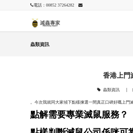
電話：00852 37264282
蟲類資訊
香港上門
蟲類資訊
|
。今次我就同大家傾下點樣揀選一間真正口碑好嘅上門
點解需要專業滅鼠服務？
點樣判斷滅鼠公司係咪可