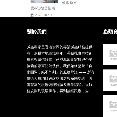
效驅蟲方
案&防復發指南
2020-10-10
關於我們
蟲類
滅蟲專家是香港資深的專業滅蟲服務提供
商，深耕本地市場多年，憑藉扎實的技術
積累與誠信經營，已成為眾多家庭與企業
信賴的蟲害防治伙伴。我們始終堅持「自
家團隊，絕不外判」的服務承諾 —— 所有
技術人員均經過嚴格篩選與系統培訓，具
備豐富的現場處理經驗及專業認證。從服
務規劃到現場操作，再到後續跟蹤，全...