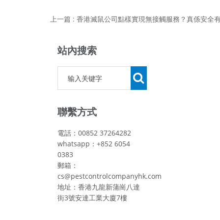
上一篇 : 香港滅鼠公司點樣實現無接觸服務？真係安全
站內搜索
聯繫方式
電話：00852 37264282
whatsapp：+852 6054
0383
郵箱：
cs@pestcontrolcompanyhk.com
地址：香港九龍新蒲崗八達
街3號安達工業大廈7樓