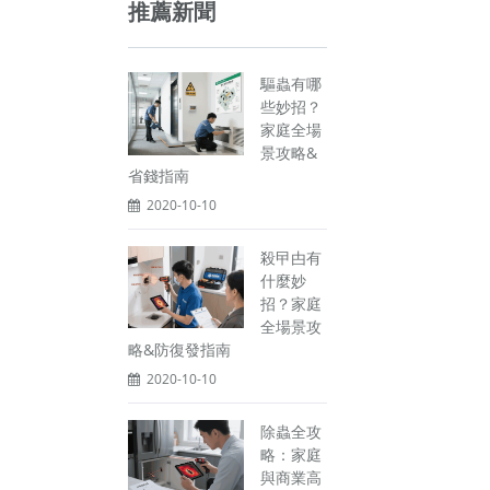
推薦新聞
驅蟲有哪
些妙招？
家庭全場
景攻略&
省錢指南
2020-10-10
殺曱甴有
什麼妙
招？家庭
全場景攻
略&防復發指南
2020-10-10
除蟲全攻
略：家庭
與商業高