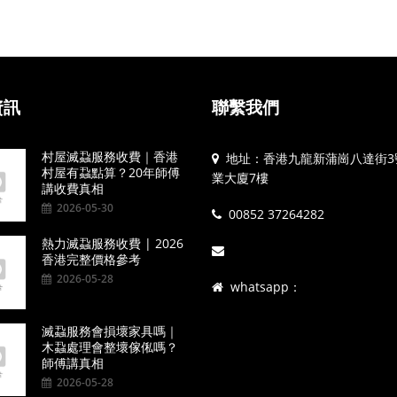
資訊
聯繫我們
村屋滅蝨服務收費｜香港
地址：香港九龍新蒲崗八達街3
村屋有蝨點算？20年師傅
業大廈7樓
講收費真相
2026-05-30
00852 37264282
熱力滅蝨服務收費 | 2026
香港完整價格參考
2026-05-28
whatsapp：
滅蝨服務會損壞家具嗎｜
木蝨處理會整壞傢俬嗎？
師傅講真相
2026-05-28