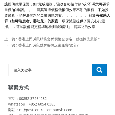
該提供效果保證，如"完成服務，驗收合格後付款"或"不滿意可要求
重做"的承諾。 。 。與其選擇價格低廉但效果不彰的服務，不如投
資於真正能解決問題的專業滅鼠方案。 。 。 。 。 。對於
有敏感人
群（如哮喘患者、嬰幼兒）的家庭
，環保滅鼠提供了更安心的選
擇。 ，這些設備能更精準地檢測鼠類活動，提高防治效率。
上一篇 : 香港上門滅鼠服務套餐價格全攻略，點樣揀先最抵？
下一篇 : 香港上門滅鼠點解要揀反復免費復治？
聯繫方式
電話：00852 37264282
whatsapp：+852 6054 0383
郵箱：cs@pestcontrolcompanyhk.com