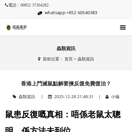
電話：00852 37264282
whatsapp:+852 60540383
蟲類資訊
當前位置：
首页
>
蟲類資訊
香港上門滅鼠點解要揀反復免費復治？
蟲類資訊
|
2025-12-28 21:48:31 |
小编
鼠患反復嘅真相：唔係老鼠太聰
明，係方法未到位