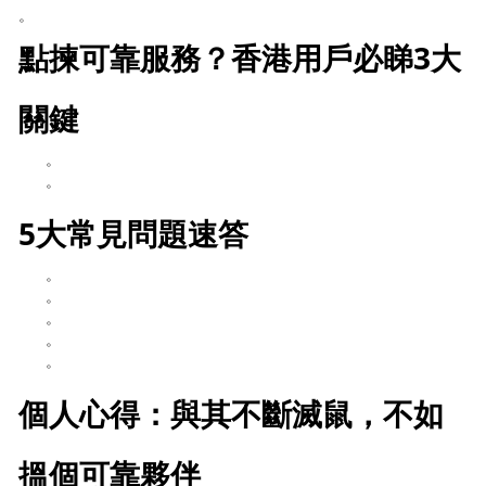
。
點揀可靠服務？香港用戶必睇3大
關鍵
。
。
5大常見問題速答
。
。
。
。
。
個人心得：與其不斷滅鼠，不如
搵個可靠夥伴