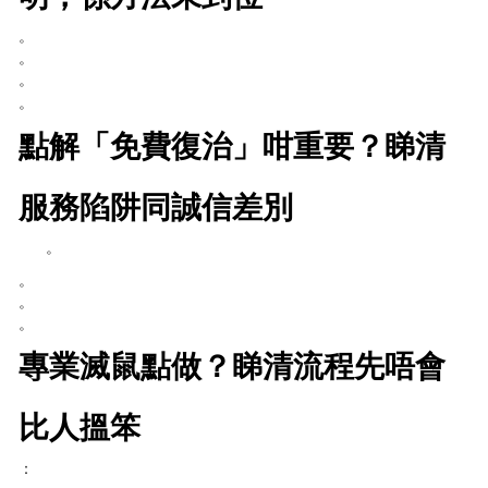
。
。
。
。
點解「免費復治」咁重要？睇清
服務陷阱同誠信差別
。
。
。
。
專業滅鼠點做？睇清流程先唔會
比人搵笨
：