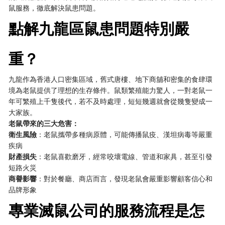
鼠服務，徹底解決鼠患問題。
點解九龍區鼠患問題特別嚴
重？
九龍作為香港人口密集區域，舊式唐樓、地下商舖和密集的食肆環
境為老鼠提供了理想的生存條件。鼠類繁殖能力驚人，一對老鼠一
年可繁殖上千隻後代，若不及時處理，短短幾週就會從幾隻變成一
大家族。
老鼠帶來的三大危害：
衛生風險
：老鼠攜帶多種病原體，可能傳播鼠疫、漢坦病毒等嚴重
疾病
財產損失
：老鼠喜歡磨牙，經常咬壞電線、管道和家具，甚至引發
短路火災
商譽影響
：對於餐廳、商店而言，發現老鼠會嚴重影響顧客信心和
品牌形象
專業滅鼠公司的服務流程是怎