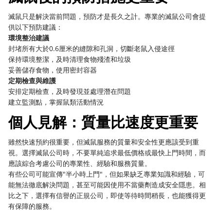
滅鼠只是解決當前問題，預防才是長久之計。專業的滅鼠公司會提
供以下預防建議：
環境整治建議
封堵所有大於0.6厘米的縫隙和孔洞，切斷老鼠入侵途徑
保持環境整潔，及時清理食物殘渣和垃圾
妥善儲存食物，使用密封容器
定期檢查與維護
安排定期檢查，及時發現並處理潛在問題
建立監測點，掌握鼠類活動情況
個人見解：質量比速度更重要
雖然快速預約很重要，但滅鼠服務的質量和安全性更應該受到重
視。選擇滅鼠公司時，不要單純追求最低價格或最快上門時間，而
應該綜合考慮公司的專業性、經驗和服務質量。
有些公司可能宣傳"半小時上門"，但如果缺乏專業知識和經驗，可
能無法徹底解決問題，甚至可能因使用不當藥劑造成安全隱患。相
比之下，選擇有信譽的正規公司，即使等待時間稍長，也能獲得更
有保障的服務。