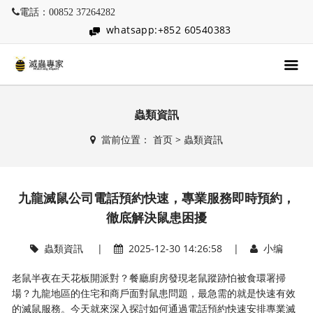
電話：00852 37264282
whatsapp:+852 60540383
蟲類資訊
當前位置：
首页
>
蟲類資訊
九龍滅鼠公司電話預約快速，專業服務即時預約，
徹底解決鼠患困擾
蟲類資訊
|
2025-12-30 14:26:58 |
小编
老鼠半夜在天花板開派對？餐廳廚房發現老鼠蹤跡怕被食環署掃
場？九龍地區的住宅和商戶面對鼠患問題，最急需的就是快速有效
的滅鼠服務。今天就來深入探討如何通過電話預約快速安排專業滅