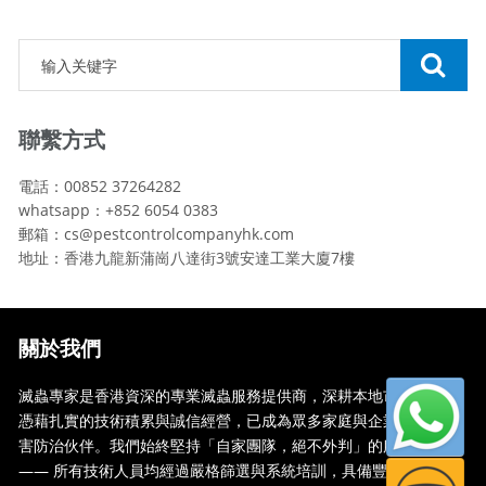
聯繫方式
電話：00852 37264282
whatsapp：+852 6054 0383
郵箱：cs@pestcontrolcompanyhk.com
地址：香港九龍新蒲崗八達街3號安達工業大廈7樓
關於我們
滅蟲專家是香港資深的專業滅蟲服務提供商，深耕本地市場多年，
憑藉扎實的技術積累與誠信經營，已成為眾多家庭與企業信賴的蟲
害防治伙伴。我們始終堅持「自家團隊，絕不外判」的服務承諾
—— 所有技術人員均經過嚴格篩選與系統培訓，具備豐富的現場處