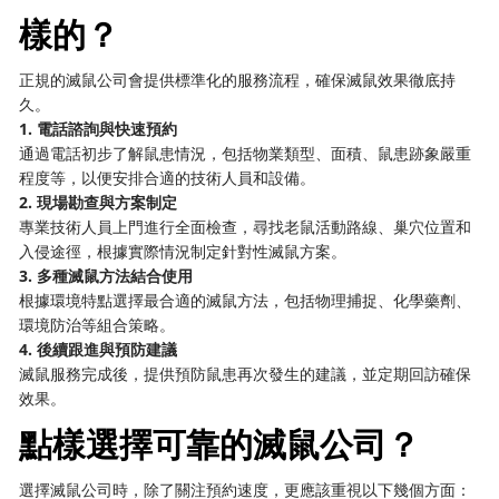
樣的？
正規的滅鼠公司會提供標準化的服務流程，確保滅鼠效果徹底持
久。
1. 電話諮詢與快速預約
通過電話初步了解鼠患情況，包括物業類型、面積、鼠患跡象嚴重
程度等，以便安排合適的技術人員和設備。
2. 現場勘查與方案制定
專業技術人員上門進行全面檢查，尋找老鼠活動路線、巢穴位置和
入侵途徑，根據實際情況制定針對性滅鼠方案。
3. 多種滅鼠方法結合使用
根據環境特點選擇最合適的滅鼠方法，包括物理捕捉、化學藥劑、
環境防治等組合策略。
4. 後續跟進與預防建議
滅鼠服務完成後，提供預防鼠患再次發生的建議，並定期回訪確保
效果。
點樣選擇可靠的滅鼠公司？
選擇滅鼠公司時，除了關注預約速度，更應該重視以下幾個方面：