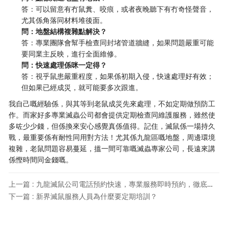
答：可以留意有冇鼠糞、咬痕，或者夜晚聽下有冇奇怪聲音，
尤其係角落同材料堆後面。
問：地盤結構複雜點解決？
答：專業團隊會幫手檢查同封堵管道牆縫，如果問題嚴重可能
要同業主反映，進行全面維修。
問：快速處理係咪一定得？
答：視乎鼠患嚴重程度，如果係初期入侵，快速處理好有效；
但如果已經成災，就可能要多次跟進。
我自己嘅經驗係，與其等到老鼠成災先來處理，不如定期做預防工
作。而家好多專業滅蟲公司都會提供定期檢查同維護服務，雖然使
多咗少少錢，但係換來安心感覺真係值得。記住，滅鼠係一場持久
戰，最重要係有耐性同用對方法！尤其係九龍區嘅地盤，周邊環境
複雜，老鼠問題容易蔓延，搵一間可靠嘅滅蟲專家公司，長遠來講
係慳時間同金錢嘅。
上一篇 : 九龍滅鼠公司電話預約快速，專業服務即時預約，徹底解決鼠患困擾
下一篇 : 新界滅鼠服務人員為什麼要定期培訓？