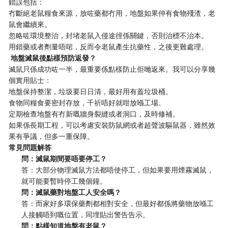
錯誤包括：
冇斷絕老鼠糧食來源，放咗藥都冇用，地盤如果仲有食物殘渣，老
鼠會繼續來。
忽略咗環境整治，封堵老鼠入侵途徑係關鍵，否則治標不治本。
用錯藥或者劑量唔啱，反而令老鼠產生抗藥性，之後更難處理。
️ 地盤滅鼠後點樣預防返發？
滅鼠只係成功咗一半，最重要係點樣防止佢哋返來。我可以分享幾
個實用貼士：
地盤保持整潔，垃圾要日日清，最好用有蓋垃圾桶。
食物同糧食要密封存放，千祈唔好就咁放喺工場。
定期檢查地盤有冇新嘅牆身裂縫或者洞口，及時修補。
如果係長期工程，可以考慮安裝防鼠網或者超聲波驅鼠器，雖然效
果有爭議，但多一重保障。
常見問題解答
問：滅鼠期間要唔要停工？
答：大部分物理滅鼠方法都唔使停工，但如果要用煙霧滅鼠，
就可能要暫時停工幾個鐘。
問：滅鼠藥對地盤工人安全嗎？
答：而家好多環保藥劑都相對安全，但最好都係將藥物放喺工
人接觸唔到嘅位置，同埋貼出警告告示。
問：點樣知道地盤有老鼠？