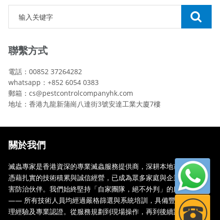
聯繫方式
電話：00852 37264282
whatsapp：+852 6054 0383
郵箱：cs@pestcontrolcompanyhk.com
地址：香港九龍新蒲崗八達街3號安達工業大廈7樓
關於我們
滅蟲專家是香港資深的專業滅蟲服務提供商，深耕本地市場多年，
憑藉扎實的技術積累與誠信經營，已成為眾多家庭與企業信賴的蟲
害防治伙伴。我們始終堅持「自家團隊，絕不外判」的服務承諾
—— 所有技術人員均經過嚴格篩選與系統培訓，具備豐富的現場處
理經驗及專業認證。從服務規劃到現場操作，再到後續跟蹤，全...