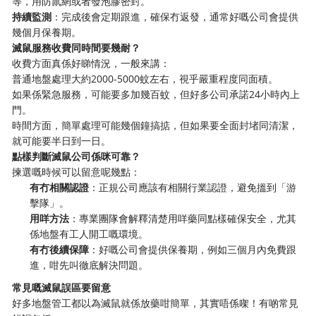
等，用防鼠網或者發泡膠密封。
持續監測
：完成後會定期跟進，確保冇返發，通常好嘅公司會提供
幾個月保養期。
滅鼠服務收費同時間要幾耐？
收費方面真係好睇情況，一般來講：
普通地盤處理大約2000-5000蚊左右，視乎嚴重程度同面積。
如果係緊急服務，可能要多加幾百蚊，但好多公司承諾24小時內上
門。
時間方面，簡單處理可能幾個鐘搞掂，但如果要全面封堵同清潔，
就可能要半日到一日。
點樣判斷滅鼠公司係咪可靠？
揀選嘅時候可以留意呢幾點：
有冇相關認證
：正規公司應該有相關行業認證，避免搵到「游
擊隊」。
用咩方法
：專業團隊會解釋清楚用咩藥同點樣確保安全，尤其
係地盤有工人開工嘅環境。
有冇後續保障
：好嘅公司會提供保養期，例如三個月內免費跟
進，咁先叫徹底解決問題。
常見嘅滅鼠誤區要留意
好多地盤管工都以為滅鼠就係放藥咁簡單，其實唔係㗎！有啲常見