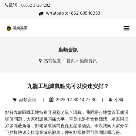
電話：00852 37264282
whatsapp:+852 60540383
蟲類資訊
當前位置：
首页
>
蟲類資訊
九龍工地滅鼠點先可以快速安排？
蟲類資訊
|
2025-12-30 14:27:30 |
小编
點解九龍區嘅工地特別容易惹老鼠？講真，我同唔少地盤管工傾過
呢個問題，大家都話係頭痛大事。畢竟地盤有食物殘渣、水渠同埋
好多隱蔽角落，對老鼠來講簡直係五星級酒店。今次我同大家分享
下點樣快速安排專業滅鼠服務，仲有點樣揀選可靠團隊嘅心得。