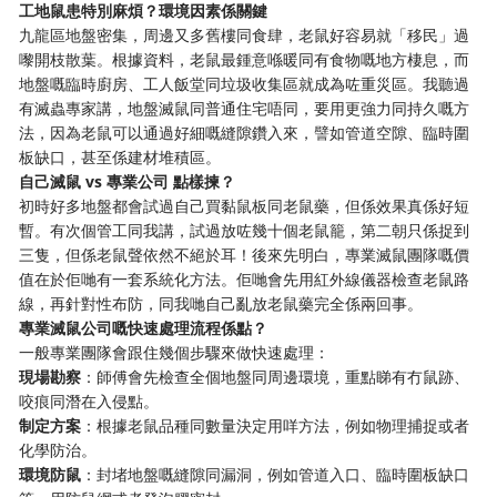
工地鼠患特別麻煩？環境因素係關鍵
九龍區地盤密集，周邊又多舊樓同食肆，老鼠好容易就「移民」過
嚟開枝散葉。根據資料，老鼠最鍾意喺暖同有食物嘅地方棲息，而
地盤嘅臨時廚房、工人飯堂同垃圾收集區就成為咗重災區。我聽過
有滅蟲專家講，地盤滅鼠同普通住宅唔同，要用更強力同持久嘅方
法，因為老鼠可以通過好細嘅縫隙鑽入來，譬如管道空隙、臨時圍
板缺口，甚至係建材堆積區。
自己滅鼠 vs 專業公司 點樣揀？
初時好多地盤都會試過自己買黏鼠板同老鼠藥，但係效果真係好短
暫。有次個管工同我講，試過放咗幾十個老鼠籠，第二朝只係捉到
三隻，但係老鼠聲依然不絕於耳！後來先明白，專業滅鼠團隊嘅價
值在於佢哋有一套系統化方法。佢哋會先用紅外線儀器檢查老鼠路
線，再針對性布防，同我哋自己亂放老鼠藥完全係兩回事。
專業滅鼠公司嘅快速處理流程係點？
一般專業團隊會跟住幾個步驟來做快速處理：
現場勘察
：師傅會先檢查全個地盤同周邊環境，重點睇有冇鼠跡、
咬痕同潛在入侵點。
制定方案
：根據老鼠品種同數量決定用咩方法，例如物理捕捉或者
化學防治。
環境防鼠
：封堵地盤嘅縫隙同漏洞，例如管道入口、臨時圍板缺口