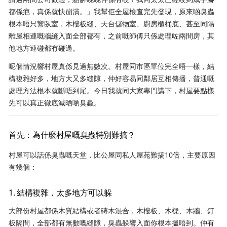
都係疤，真係就快崩潰。」我幫佢全屋檢查完先發現，原來啲臭蟲
根本唔只響臥室，木樓板縫、天台儲物室、廚房櫃桶底、甚至同隔
離屋相連嘅牆縫入面全部都有，之前嘅師傅只係處理咗兩間房，其
他地方連碰都冇碰過。
呢個情況響村屋真係見過無數次。村屋同市區單位完全唔一樣，結
構複雜好多，地方大又多縫隙，仲好容易同鄰居互相傳播，普通嘅
處理方法根本就斷唔到尾。今日我就同大家專門講下，村屋要點樣
先可以真正徹底滅晒啲臭蟲。
首先：為什麼村屋嘅臭蟲特別難搞？
村屋可以話係臭蟲嘅天堂，比公屋同私人屋苑難搞10倍，主要原因
有幾個：
1. 結構複雜，太多地方可以躲
大部份村屋都係木質結構或者磚木混合，木樓板、木樑、木牆、釘
板隔間，全部都有無數嘅縫隙，臭蟲躲響入面你根本搵唔到。仲有