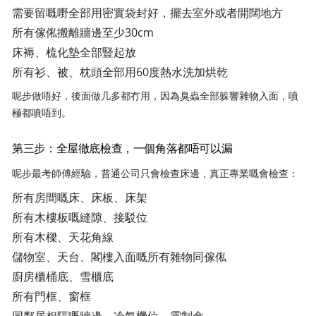
需要留嘅嘢全部用密實袋封好，擺去室外或者開闊地方
所有傢俬搬離牆邊至少30cm
床褥、梳化墊全部豎起放
所有衫、被、枕頭全部用60度熱水洗加烘乾
呢步做唔好，後面做几多都冇用，因為臭蟲全部躲響雜物入面，噴
極都噴唔到。
第三步：全屋徹底檢查，一個角落都唔可以漏
呢步最考師傅經驗，普通公司只會檢查床邊，真正專業嘅會檢查：
所有房間嘅床、床板、床架
所有木樓板嘅縫隙、接駁位
所有木樑、天花角線
儲物室、天台、閣樓入面嘅所有雜物同傢俬
廚房櫃桶底、雪櫃底
所有門框、窗框
同鄰居相隔嘅牆邊、冷氣機位、電制盒