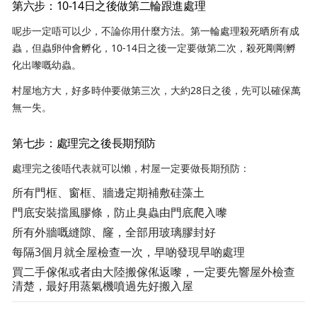
第六步：10-14日之後做第二輪跟進處理
呢步一定唔可以少，不論你用什麼方法。第一輪處理殺死晒所有成
蟲，但蟲卵仲會孵化，10-14日之後一定要做第二次，殺死剛剛孵
化出嚟嘅幼蟲。
村屋地方大，好多時仲要做第三次，大約28日之後，先可以確保萬
無一失。
第七步：處理完之後長期預防
處理完之後唔代表就可以懶，村屋一定要做長期預防：
所有門框、窗框、牆邊定期補敷硅藻土
門底安裝擋風膠條，防止臭蟲由門底爬入嚟
所有外牆嘅縫隙、窿，全部用玻璃膠封好
每隔3個月就全屋檢查一次，早啲發現早啲處理
買二手傢俬或者由大陸搬傢俬返嚟，一定要先響屋外檢查
清楚，最好用蒸氣機噴過先好搬入屋