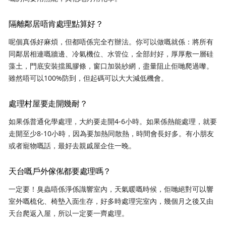
隔離鄰居唔肯處理點算好？
呢個真係好麻煩，但都唔係完全冇辦法。你可以做嘅就係：將所有
同鄰居相連嘅牆邊、冷氣機位、水管位，全部封好，厚厚敷一層硅
藻土，門底安裝擋風膠條，窗口加裝紗網，盡量阻止佢哋爬過嚟。
雖然唔可以100%防到，但起碼可以大大減低機會。
處理村屋要走開幾耐？
如果係普通化學處理，大約要走開4-6小時。如果係熱能處理，就要
走開至少8-10小時，因為要加熱同散熱，時間會長好多。有小朋友
或者寵物嘅話，最好去親戚屋企住一晚。
天台嘅戶外傢俬都要處理嗎？
一定要！臭蟲唔係淨係識響室內，天氣暖嘅時候，佢哋絕對可以響
室外嘅梳化、椅墊入面生存，好多時處理完室內，幾個月之後又由
天台爬返入屋，所以一定要一齊處理。