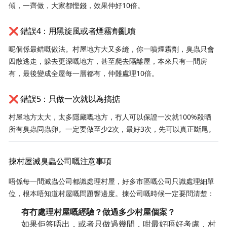
傾，一齊做，大家都慳錢，效果仲好10倍。
❌ 錯誤4：用黑旋風或者煙霧劑亂噴
呢個係最錯嘅做法。村屋地方大又多縫，你一噴煙霧劑，臭蟲只會
四散逃走，躲去更深嘅地方，甚至爬去隔離屋，本來只有一間房
有，最後變成全屋每一層都有，仲難處理10倍。
❌ 錯誤5：只做一次就以為搞掂
村屋地方太大，太多隱藏嘅地方，冇人可以保證一次就100%殺晒
所有臭蟲同蟲卵。一定要做至少2次，最好3次，先可以真正斷尾。
揀村屋滅臭蟲公司嘅注意事項
唔係每一間滅蟲公司都識處理村屋，好多市區嘅公司只識處理細單
位，根本唔知道村屋嘅問題響邊度。揀公司嘅時候一定要問清楚：
有冇處理村屋嘅經驗？做過多少村屋個案？
如果佢答唔出，或者只做過幾間，咁最好唔好考慮，村