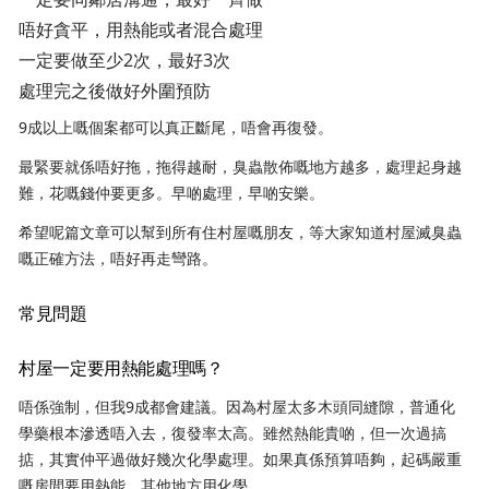
唔好貪平，用熱能或者混合處理
一定要做至少2次，最好3次
處理完之後做好外圍預防
9成以上嘅個案都可以真正斷尾，唔會再復發。
最緊要就係唔好拖，拖得越耐，臭蟲散佈嘅地方越多，處理起身越
難，花嘅錢仲要更多。早啲處理，早啲安樂。
希望呢篇文章可以幫到所有住村屋嘅朋友，等大家知道村屋滅臭蟲
嘅正確方法，唔好再走彎路。
常見問題
村屋一定要用熱能處理嗎？
唔係強制，但我9成都會建議。因為村屋太多木頭同縫隙，普通化
學藥根本滲透唔入去，復發率太高。雖然熱能貴啲，但一次過搞
掂，其實仲平過做好幾次化學處理。如果真係預算唔夠，起碼嚴重
嘅房間要用熱能，其他地方用化學。