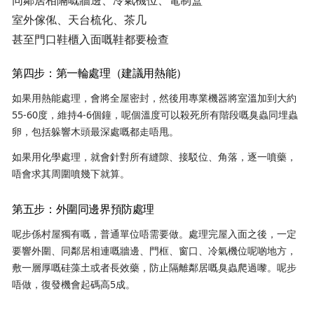
室外傢俬、天台梳化、茶几
甚至門口鞋櫃入面嘅鞋都要檢查
第四步：第一輪處理（建議用熱能）
如果用熱能處理，會將全屋密封，然後用專業機器將室溫加到大約
55-60度，維持4-6個鐘，呢個溫度可以殺死所有階段嘅臭蟲同埋蟲
卵，包括躲響木頭最深處嘅都走唔甩。
如果用化學處理，就會針對所有縫隙、接駁位、角落，逐一噴藥，
唔會求其周圍噴幾下就算。
第五步：外圍同邊界預防處理
呢步係村屋獨有嘅，普通單位唔需要做。處理完屋入面之後，一定
要響外圍、同鄰居相連嘅牆邊、門框、窗口、冷氣機位呢啲地方，
敷一層厚嘅硅藻土或者長效藥，防止隔離鄰居嘅臭蟲爬過嚟。呢步
唔做，復發機會起碼高5成。