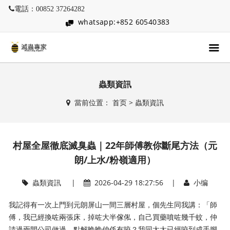
電話：00852 37264282
whatsapp:+852 60540383
蟲類資訊
當前位置：
首页
>
蟲類資訊
村屋全屋徹底滅臭蟲｜22年師傅教你斷尾方法（元
朗/上水/粉嶺適用）
蟲類資訊
|
2026-04-29 18:27:56 |
小编
我記得有一次上門到元朗屏山一間三層村屋，個先生同我講：「師
傅，我已經換咗兩張床，掉咗大半傢俬，自己買藥噴咗幾千蚊，仲
請過兩間公司做過，點解晚晚仲係有咬？我同太太已經咬到成手腳