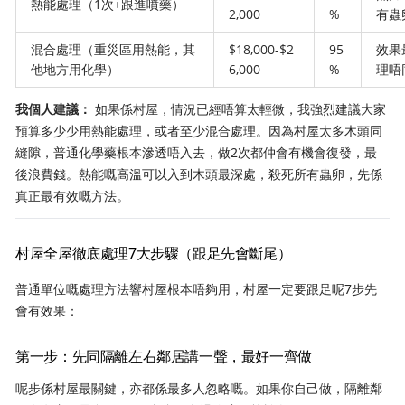
熱能處理（1次+跟進噴藥）
2,000
%
有蟲
混合處理（重災區用熱能，其
$18,000-$2
95
效果
他地方用化學）
6,000
%
理唔
我個人建議：
如果係村屋，情況已經唔算太輕微，我強烈建議大家
預算多少少用熱能處理，或者至少混合處理。因為村屋太多木頭同
縫隙，普通化學藥根本滲透唔入去，做2次都仲會有機會復發，最
後浪費錢。熱能嘅高溫可以入到木頭最深處，殺死所有蟲卵，先係
真正最有效嘅方法。
村屋全屋徹底處理7大步驟（跟足先會斷尾）
普通單位嘅處理方法響村屋根本唔夠用，村屋一定要跟足呢7步先
會有效果：
第一步：先同隔離左右鄰居講一聲，最好一齊做
呢步係村屋最關鍵，亦都係最多人忽略嘅。如果你自己做，隔離鄰