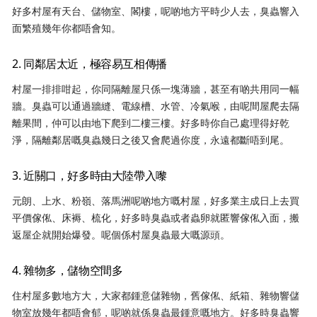
好多村屋有天台、儲物室、閣樓，呢啲地方平時少人去，臭蟲響入
面繁殖幾年你都唔會知。
2. 同鄰居太近，極容易互相傳播
村屋一排排咁起，你同隔離屋只係一塊薄牆，甚至有啲共用同一幅
牆。臭蟲可以通過牆縫、電線槽、水管、冷氣喉，由呢間屋爬去隔
離果間，仲可以由地下爬到二樓三樓。好多時你自己處理得好乾
淨，隔離鄰居嘅臭蟲幾日之後又會爬過你度，永遠都斷唔到尾。
3. 近關口，好多時由大陸帶入嚟
元朗、上水、粉嶺、落馬洲呢啲地方嘅村屋，好多業主成日上去買
平價傢俬、床褥、梳化，好多時臭蟲或者蟲卵就匿響傢俬入面，搬
返屋企就開始爆發。呢個係村屋臭蟲最大嘅源頭。
4. 雜物多，儲物空間多
住村屋多數地方大，大家都鍾意儲雜物，舊傢俬、紙箱、雜物響儲
物室放幾年都唔會郁，呢啲就係臭蟲最鍾意嘅地方。好多時臭蟲響