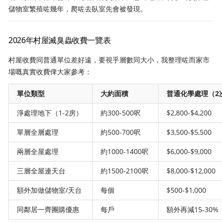
儲物室繁殖咗幾年，爬咗去臥室先會被發現。
2026年村屋滅臭蟲收費一覽表
村屋收費同普通單位差好遠，要視乎層數同大小，我整理咗而家市
場嘅真實收費俾大家參考：
單位類型
大約面積
普通化學處理（2
淨處理地下（1-2房）
約300-500呎
$2,800-$4,200
單層全層處理
約500-700呎
$3,500-$5,500
兩層全屋處理
約1000-1400呎
$6,000-$9,000
三層全屋連天台
約1500-2100呎
$8,000-$12,000
額外加做儲物室/天台
每個
$500-$1,000
同鄰居一齊團購優惠
每戶
額外再減15-30%