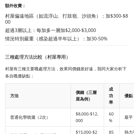
額外收費：
村屋偏遠地區（如流浮山、打鼓嶺、沙頭角）：加$300-$8
00
超過3層以上：每加多一層加$2,000-$3,000
情況特別嚴重（感染超過半年以上）：加30-50%
三種處理方法比較（村屋專用）
村屋有三種主要嘅處理方法，效果同價錢差好遠，我同大家分析下
各自嘅優缺點：
成
價錢（三層
方法
功
優點
屋為例）
率
$8,000-$12,
60
普通化學噴灑（2次）
最平
000
%
$15,000-$2
85
熱力