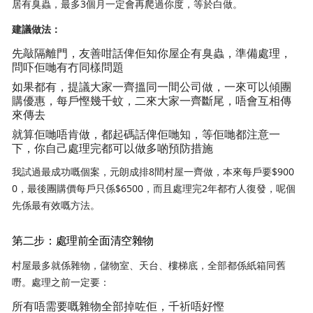
居有臭蟲，最多3個月一定會再爬過你度，等於白做。
建議做法：
先敲隔離門，友善咁話俾佢知你屋企有臭蟲，準備處理，
問吓佢哋有冇同樣問題
如果都有，提議大家一齊搵同一間公司做，一來可以傾團
購優惠，每戶慳幾千蚊，二來大家一齊斷尾，唔會互相傳
來傳去
就算佢哋唔肯做，都起碼話俾佢哋知，等佢哋都注意一
下，你自己處理完都可以做多啲預防措施
我試過最成功嘅個案，元朗成排8間村屋一齊做，本來每戶要$900
0，最後團購價每戶只係$6500，而且處理完2年都冇人復發，呢個
先係最有效嘅方法。
第二步：處理前全面清空雜物
村屋最多就係雜物，儲物室、天台、樓梯底，全部都係紙箱同舊
嘢。處理之前一定要：
所有唔需要嘅雜物全部掉咗佢，千祈唔好慳