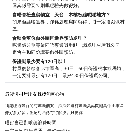
屋真係需要特別嘅經驗先做得好。
會唔會檢查儲物室、天台、木樓板縫呢啲地方？
如果佢話唔需要，淨係處理房間就得，咁一定唔識做村
屋。
會唔會幫你做外圍同邊界預防處理？
呢個係分別專業同唔專業嘅重點，識處理村屋嘅公司一
定會主動同你講要做外圍預防。
保證期最少要有120日以上
村屋復發機會比市區高，30日、60日保證根本就唔夠，
一定要揀最少有120日，最好180日保證嘅公司。
最後俾村屋朋友嘅幾句真心話
我處理過幾百間村屋嘅個案，深深知道村屋嘅臭蟲問題真係比市區
難好多好多，但絕對唔係冇得解決。只要你：
唔好自己亂噴藥浪費時間
一定要同鄰居溝通，最好一齊做