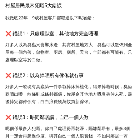
村屋居民最常犯嘅5大錯誤
我做咗22年，9成村屋客戶都犯過以下呢啲錯：
❌ 錯誤1：只處理臥室，其他地方完全唔理
好多人以為臭蟲只會響床邊，其實村屋地方大，臭蟲可以散佈到全
屋每一個角落，儲物室、廚房、廁所、天台，全部都有可能有。只
處理臥室等於白做。
❌ 錯誤2：以為掉晒所有傢俬就冇事
好多人一發現有臭蟲第一件事就掉床掉梳化，結果掉嘅時候，臭蟲
跌晒出嚟，散佈到成條村都係，你屋企其他地方嘅臭蟲仲未死，最
後掉完都仲係有，白白浪費幾萬蚊買新傢俬。
❌ 錯誤3：唔同鄰居講，自己一個人做
呢個係最多人犯嘅。你自己處理得再乾淨，隔離鄰居有，最多3個
月一定會再爬過你度。與其自己一個人浪費錢，不如同鄰居一齊