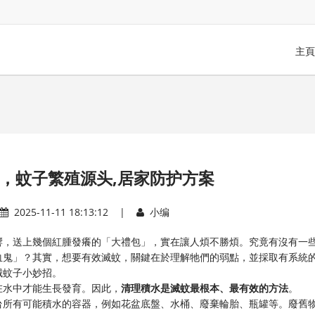
主頁
，蚊子繁殖源头,居家防护方案
2025-11-11 18:13:12 |
小编
響，送上幾個紅腫發癢的「大禮包」，實在讓人煩不勝煩。究竟有沒有一
血鬼」？其實，想要有效滅蚊，關鍵在於理解牠們的弱點，並採取有系統
滅蚊子小妙招。
在水中才能生長發育。因此，
清理積水是滅蚊最根本、最有效的方法
。
台所有可能積水的容器，例如花盆底盤、水桶、廢棄輪胎、瓶罐等。廢舊