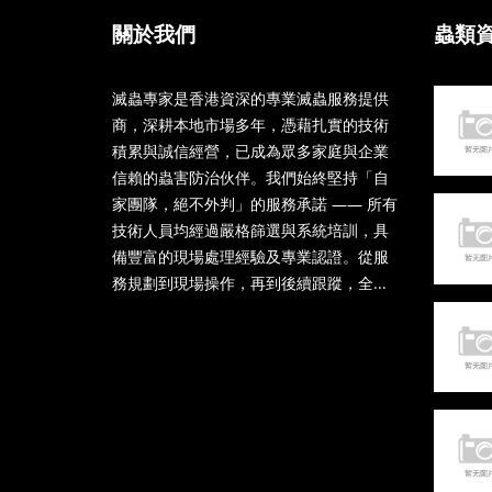
關於我們
蟲類
滅蟲專家是香港資深的專業滅蟲服務提供
商，深耕本地市場多年，憑藉扎實的技術
積累與誠信經營，已成為眾多家庭與企業
信賴的蟲害防治伙伴。我們始終堅持「自
家團隊，絕不外判」的服務承諾 —— 所有
技術人員均經過嚴格篩選與系統培訓，具
備豐富的現場處理經驗及專業認證。從服
務規劃到現場操作，再到後續跟蹤，全...