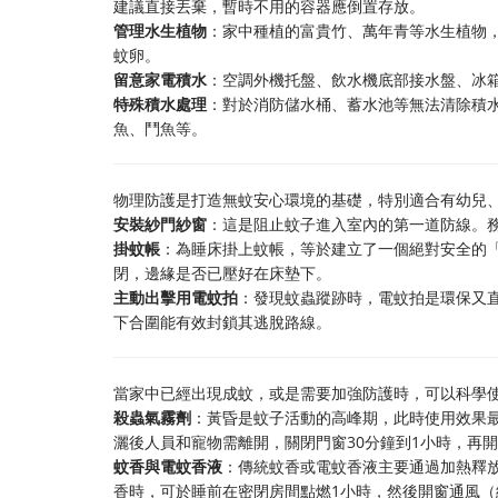
建議直接丟棄，暫時不用的容器應倒置存放。
管理水生植物
：家中種植的富貴竹、萬年青等水生植物
蚊卵。
留意家電積水
：空調外機托盤、飲水機底部接水盤、冰
特殊積水處理
：對於消防儲水桶、蓄水池等無法清除積
魚、鬥魚等。
物理防護是打造無蚊安心環境的基礎，特別適合有幼兒
安裝紗門紗窗
：這是阻止蚊子進入室內的第一道防線。
掛蚊帳
：為睡床掛上蚊帳，等於建立了一個絕對安全的
閉，邊緣是否已壓好在床墊下。
主動出擊用電蚊拍
：發現蚊蟲蹤跡時，電蚊拍是環保又
下合圍能有效封鎖其逃脫路線。
當家中已經出現成蚊，或是需要加強防護時，可以科學
殺蟲氣霧劑
：黃昏是蚊子活動的高峰期，此時使用效果
灑後人員和寵物需離開，關閉門窗30分鐘到1小時，再
蚊香與電蚊香液
：傳統蚊香或電蚊香液主要通過加熱釋
香時，可於睡前在密閉房間點燃1小時，然後開窗通風