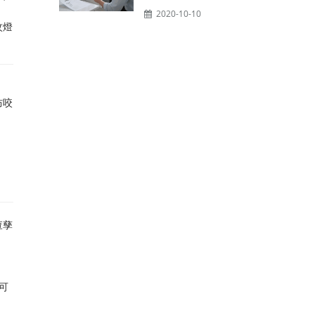
2020-10-10
蚊燈
防咬
查孳
可