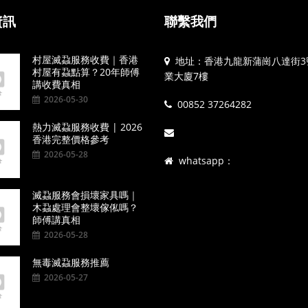
資訊
聯繫我們
村屋滅蝨服務收費｜香港
地址：香港九龍新蒲崗八達街3
村屋有蝨點算？20年師傅
業大廈7樓
講收費真相
2026-05-30
00852 37264282
熱力滅蝨服務收費 | 2026
香港完整價格參考
2026-05-28
whatsapp：
滅蝨服務會損壞家具嗎｜
木蝨處理會整壞傢俬嗎？
師傅講真相
2026-05-28
無毒滅蝨服務推薦
2026-05-27