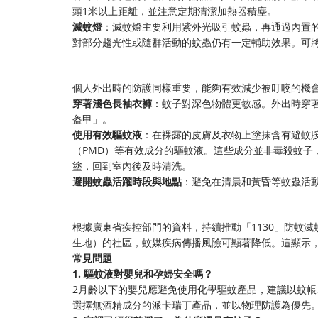
頭1米以上距離，並注意定期清潔加熱器積塵。
滅蚊燈
：滅蚊燈主要利用紫外光吸引蚊蟲，再通過內置
對部分趨光性或隨群活動的蚊蟲仍有一定輔助效果。可
個人外出時的防護同樣重要，能夠有效減少被叮咬的機
穿著淺色長袖衣褲
：蚊子對深色物體更敏感。外出時穿
盔甲」。
使用有效驅蚊液
：在裸露的皮膚及衣物上塗抹含有避蚊胺（DE
（PMD）等有效成分的驅蚊液。這些成分並非毒殺蚊子
塗，回到室內後及時清洗。
避開蚊蟲活躍時段與地點
：避免在清晨和黃昏等蚊蟲活
根據廣東省疾控部門的資料，持續推動「1130」防蚊
生地）的社區，蚊媒疾病傳播風險可顯著降低。這顯示
常見問題
1. 驅蚊液對嬰兒和孕婦安全嗎？
2月齡以下的嬰兒應避免使用化學驅蚊產品，建議以蚊
選擇無酒精成分的派卡瑞丁產品，並以物理防護為優先