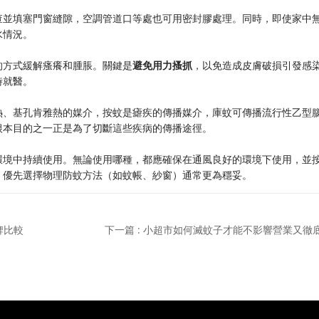
查並填塞門窗縫隙，空調管道口等處也可用密封膠處理。同時，即使家中
水情況。
的方式緩解瘙癢和腫脹。關鍵是
避免用力搔抓
，以免造成皮膚破損引發感
時就醫。
熱、基孔肯雅熱的媒介，按蚊是瘧疾的傳播媒介，庫蚊可傳播流行性乙型
根本目的之一正是為了切斷這些疾病的傳播途徑。
環境中持續使用。無論使用哪種，都應確保在通風良好的環境下使用，並
，優先選擇物理防蚊方法（如蚊帳、紗窗）通常更為穩妥。
牌比較
下一篇 : 小超市如何滅蚊子才能不影響營業又徹