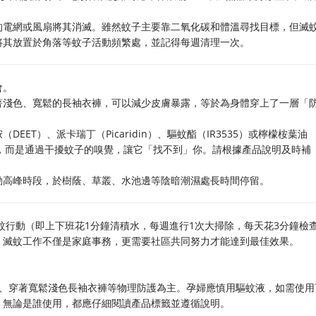
的電網或風扇將其消滅。雖然蚊子主要靠二氧化碳和體溫尋找目標，但滅
將其放置於角落等蚊子活動頻繁處，並記得每週清理一次。
會。
著淺色、寬鬆的長袖衣褲，可以減少皮膚暴露，等於為身體穿上了一層「
ET）、派卡瑞丁（Picaridin）、驅蚊酯（IR3535）或檸檬桉葉油
，而是通過干擾蚊子的嗅覺，讓它「找不到」你。請根據產品說明及時補
動高峰時段，於樹蔭、草叢、水池邊等陰暗潮濕處長時間停留。
滅蚊行動（即上下班花1分鐘清積水，每週進行1次大掃除，每天花3分鐘檢
，滅蚊工作不僅是家庭事務，更需要社區共同努力才能達到最佳效果。
帳、穿著寬鬆淺色長袖衣褲等物理防護為主。孕婦應慎用驅蚊液，如需使用
。無論是誰使用，都應仔細閱讀產品標籤並遵循說明。