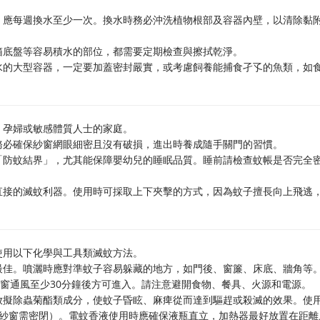
，應每週換水至少一次。換水時務必沖洗植物根部及容器內壁，以清除黏
箱底盤等容易積水的部位，都需要定期檢查與擦拭乾淨。
水的大型容器，一定要加蓋密封嚴實，或考慮飼養能捕食孑孓的魚類，如
、孕婦或敏感體質人士的家庭。
務必確保紗窗網眼細密且沒有破損，進出時養成隨手關門的習慣。
「防蚊結界」，尤其能保障嬰幼兒的睡眠品質。睡前請檢查蚊帳是否完全
直接的滅蚊利器。使用時可採取上下夾擊的方式，因為蚊子擅長向上飛逃
使用以下化學與工具類滅蚊方法。
最佳。噴灑時應對準蚊子容易躲藏的地方，如門後、窗簾、床底、牆角等
開窗通風至少30分鐘後方可進入。請注意避開食物、餐具、火源和電源。
放擬除蟲菊酯類成分，使蚊子昏眩、麻痺從而達到驅趕或殺滅的效果。使
（紗窗需密閉）。電蚊香液使用時應確保液瓶直立，加熱器最好放置在距離