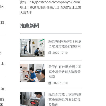
郵箱：cs@pestcontrolcompanyhk.com
附的
地址：香港九龍新蒲崗八達街3號安達工業
大廈7樓
食蚊
推薦新聞
驅蟲有哪些妙招？家庭
全場景攻略&省錢指南
密
2020-10-10
，上
殺曱甴有什麼妙招？家
庭全場景攻略&防復發
指南
2020-10-10
。噴
除蟲全攻略：家庭與商
業高效驅蟲方案&防復
用蚊
發指南
床