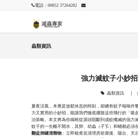
電話：00852 37264282
蟲類資訊
強力滅蚊子小妙招
蟲類資訊
|
夏夜涼風，本應是放鬆休息的時刻，卻總有蚊子嗡嗡作
力又實用的小妙招，能讓我們徹底擺脫這些飛行的「吸
治策略。本文將為你揭曉從源頭阻斷到成蚊殲滅的強力
蚊子的一生離不開水，其卵、幼蟲（孑孓）和蛹都必須
翻盆倒罐清雜物
：立即檢查並清理房前屋後、陽台、天