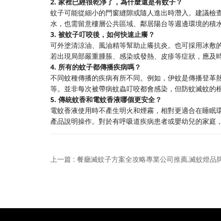
2. 家裡已經很乾淨了，為什麼還是有蚊子？
蚊子可能從細小的門窗縫隙或隨人進出時潛入。建議檢
水，也需留意樓層公共區域、鄰居陽台等週邊環境的積
3. 被蚊子叮咬後，如何快速止癢？
可外塗清涼油、風油精等幫助止癢抗炎。也可採用冰敷
若出現局部嚴重腫脹、感染或發熱、皮疹等症狀，應及
4. 所有的蚊子都傳播疾病嗎？
不同蚊種傳播的疾病有所不同。例如，伊蚊是傳播登革
等。並非每次被帶病蚊蟲叮咬都會感染，但防蚊滅蚊的
5. 傳統蚊香和電蚊香液哪個更安全？
電蚊香液使用時不產生明火和煙霧，相對更適合在睡眠
產品說明操作。對於有呼吸道疾病患者或嬰幼兒的家庭
上一篇 : 餐廳滅蚊子方案全攻略專業公司推薦,滅蚊燈品