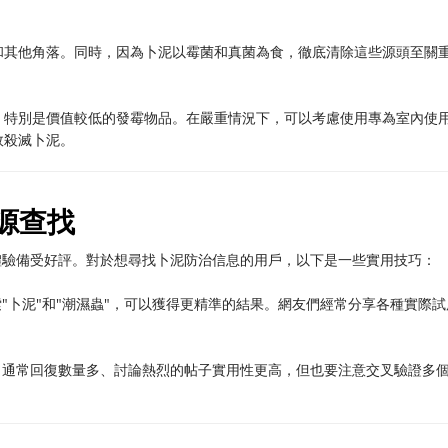
和其他角落。同時，因為卜泥以霉菌和真菌為食，徹底清除這些源頭至關
，特別是價值較低的發霉物品。在嚴重情況下，可以考慮使用專為室內使
效殺滅卜泥。
資源查找
戶體驗備受好評。對於想尋找卜泥防治信息的用戶，以下是一些實用技巧：
索"卜泥"和"潮濕蟲"，可以獲得更精準的結果。網友們經常分享各種實際試
容。通常回復數量多、討論熱烈的帖子實用性更高，但也要注意交叉驗證多