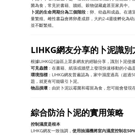
菌為食，常見於書籍、牆紙、穀物儲藏處甚至家具中。
卜泥的生命周期分為三個階段
：卵、幼蟲和成蟲。在適
量繁殖。雌性書蝨會將卵產成群，大約2-4週後孵化為
並不斷繁殖。
LIHKG網友分享的卜泥識別
根據LIHKG討論區上眾多網友的經驗分享，識別卜泥侵
可見蟲體
：在書籍、紙張或牆壁上發現快速移動的小蟲
環境指標
：LIHKG網友普遍認為，家中濕度過高（超
題，就更有可能吸引卜泥。
物品損壞
：由於卜泥以霉菌和霉斑為食，您可能會發現
綜合防治卜泥的實用策略
控制濕度是根本
LIHKG網友一致強調，
使用抽濕機將室內濕度控制在50