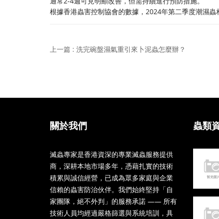
通常2-4週可見明顯改善，但需持續進行預防措施。
根據香港蟲害控制協會的數據，2024年第二季度潮濕蟲
上一篇 : 洗完碗盤濕氣重引來卜泥蟲怎麼辦？
關於我們
蟲類
滅蟲專家是香港資深的專業滅蟲服務提供
商，深耕本地市場多年，憑藉扎實的技術
積累與誠信經營，已成為眾多家庭與企業
信賴的蟲害防治伙伴。我們始終堅持「自
家團隊，絕不外判」的服務承諾 —— 所有
技術人員均經過嚴格篩選與系統培訓，具