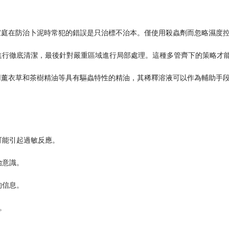
港家庭在防治卜泥時常犯的錯誤是只治標不治本。僅使用殺蟲劑而忽略濕度
進行徹底清潔，最後針對嚴重區域進行局部處理。這種多管齊下的策略才
使用薰衣草和茶樹精油等具有驅蟲特性的精油，其稀釋溶液可以作為輔助手
可能引起過敏反應。
治意識。
的信息。
。