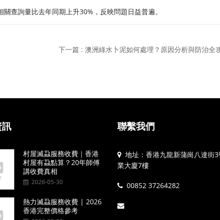
相關查詢量比去年同期上升30%，反映問題日益普遍。
下一篇 : 澳洲綠水卜泥如何處理？原因分析與防治全
資訊
聯繫我們
村屋滅蝨服務收費｜香港
地址：香港九龍新蒲崗八達街3
村屋有蝨點算？20年師傅
業大廈7樓
講收費真相
2026-05-30
00852 37264282
熱力滅蝨服務收費 | 2026
香港完整價格參考