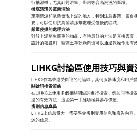
行抽濕機，尤其針對浴室、廚房等容易潮濕的區域。
徹底清潔與霉菌清除
定期清潔和吸塵發現卜泥的地方，特別注意書架、窗台
要，可以使用抗真菌清潔劑處理受侵擾的區域。
嚴重侵擾的處理方法
對於卜泥孳生嚴重的物品，有時最好的方法是直接丟棄
設計的殺蟲劑，硅藻土等乾燥劑也可以通過乾燥作用有
LIHKG討論區使用技巧與
LIHKG作為香港受歡迎的討論區，其伺服器速度和用
關鍵詞搜索策略
在LIHKG上使用多個相關關鍵詞進行搜索，例如同時搜
過的有效方法，這些第一手經驗極具參考價值。
辨別信息真偽
LIHKG上信息量大，需要學會辨別實用信息和廣告內
源的信息。