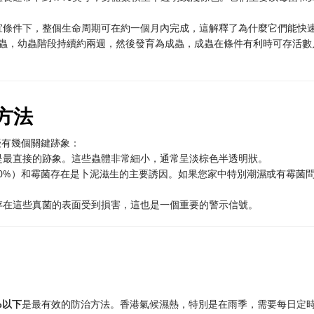
宜條件下，整個生命周期可在約一個月內完成，這解釋了為什麼它們能快
幼蟲，幼蟲階段持續約兩週，然後發育為成蟲，成蟲在條件有利時可存活數
方法
擾有幾個關鍵跡象：
是最直接的跡象。這些蟲體非常細小，通常呈淡棕色半透明狀。
過50%）和霉菌存在是卜泥滋生的主要誘因。如果您家中特別潮濕或有霉菌
存在這些真菌的表面受到損害，這也是一個重要的警示信號。
%以下
是最有效的防治方法。香港氣候濕熱，特別是在雨季，需要每日定