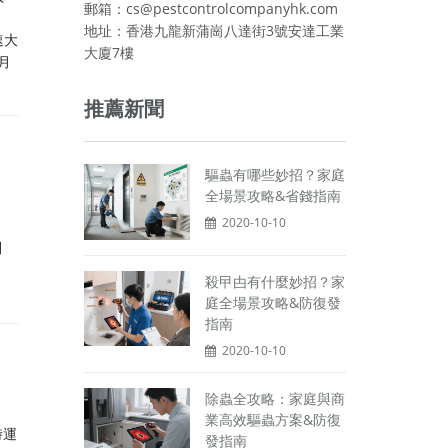
郵箱：cs@pestcontrolcompanyhk.com
地址：香港九龍新蒲崗八達街3號安達工業
速大
大廈7樓
月
推薦新聞
驅蟲有哪些妙招？家庭
全場景攻略&省錢指南
2020-10-10
問
殺曱甴有什麼妙招？家
庭全場景攻略&防復發
指南
2020-10-10
除蟲全攻略：家庭與商
業高效驅蟲方案&防復
時運
發指南