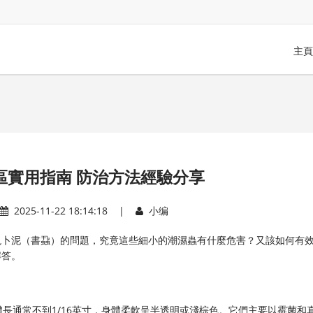
主頁
討論區實用指南 防治方法經驗分享
2025-11-22 18:14:18 |
小编
出現卜泥（書蝨）的問題，究竟這些細小的潮濕蟲有什麼危害？又該如何有
解答。
長通常不到1/16英寸，身體柔軟呈半透明或淺棕色。它們主要以霉菌和