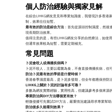
個人防治經驗與獨家見解
在綜合LIHKG網友意見和專業知識後，我發現許多香
制，效果往往短暫。
最有效的防治是綜合方法
：首先從源頭控制濕度，然後
現長期防治效果。
值得注意的是，有些LIHKG網友分享的自然療法，如
但通常效果較為短暫，需要定期補充。
常見問題
卜泥會咬人或傳播疾病嗎？
卜泥不咬人，主要以霉菌為食，不會直接傳播疾病，但
防治卜泥最有效的季節是什麼時候？
香港春季濕度最高，是卜泥多發期，但全年都應保持防
LIHKG上關於卜泥的討論有多可靠？
多數為網友實際經驗，實用性高，但建議參考多個來源
專業防治與DIY方法哪個更有效？
輕微侵擾可先嘗試DIY方法，嚴重情況建議尋求專業幫助
防治後多久能看到效果？