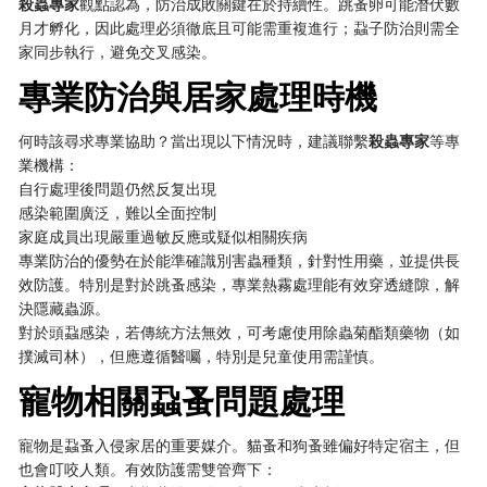
殺蟲專家
觀點認為，防治成敗關鍵在於持續性。跳蚤卵可能潛伏數
月才孵化，因此處理必須徹底且可能需重複進行；蝨子防治則需全
家同步執行，避免交叉感染。
專業防治與居家處理時機
何時該尋求專業協助？當出現以下情況時，建議聯繫
殺蟲專家
等專
業機構：
自行處理後問題仍然反复出現
感染範圍廣泛，難以全面控制
家庭成員出現嚴重過敏反應或疑似相關疾病
專業防治的優勢在於能準確識別害蟲種類，針對性用藥，並提供長
效防護。特別是對於跳蚤感染，專業熱霧處理能有效穿透縫隙，解
決隱藏蟲源。
對於頭蝨感染，若傳統方法無效，可考慮使用除蟲菊酯類藥物（如
撲滅司林），但應遵循醫囑，特別是兒童使用需謹慎。
寵物相關蝨蚤問題處理
寵物是蝨蚤入侵家居的重要媒介。貓蚤和狗蚤雖偏好特定宿主，但
也會叮咬人類。有效防護需雙管齊下：