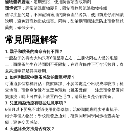
寵物體表處理
：定期藥浴、使用防蚤項圈或滴劑
環境管理
：經常清洗寵物寢具，限制寵物與流浪動物接觸
值得注意的是，不同寵物適用的防蚤產品各異，使用前應仔細閱讀
說明，避免對寵物造成傷害。同時，防治期間應注意防止寵物舔舐
藥劑，確保安全。
常見問題解答
1. 蝨子和跳蚤的壽命有何不同？
一般蝨子的壽命大約只有6個星期左右，主要依附在人體的毛髮
上；而跳蚤的生存時間則不受限制，在適宜條件下可存活數月，春
夏高溫季節是其高發期。
2. 如何判斷家中跳蚤感染的嚴重程度？
可通過多個指標評估：觀察腳踝、小腿等處是否出現成串咬痕；檢
查地毯、寵物窩附近有無黑色顆粒（跳蚤糞便）；注意寵物是否頻
繁抓撓；晚上可在桌上放置白色毛巾，清晨檢查是否有跳蚤。
3. 兒童頭蝨治療有哪些注意事項？
6個月以下嬰兒不建議使用化學藥物；治療期間應同步消毒梳子、
帽子等個人物品；學校應發放通知，確保同班同學同步檢查與治
療，避免交叉感染。
4. 天然除蚤方法是否有效？