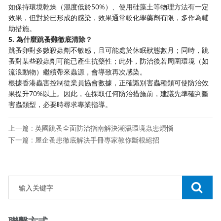
如保持環境乾燥（濕度低於50%）、使用硅藻土等物理方法有一定
效果，但對於已形成的感染，效果通常較化學藥劑有限，多作為輔
助措施。
5. 為什麼跳蚤難徹底清除？
跳蚤卵對多數殺蟲劑不敏感，且可能處於休眠狀態數月；同時，跳
蚤對某些殺蟲劑可能已產生抗藥性；此外，防治後若周圍環境（如
流浪動物）繼續帶來蟲源，會導致再次感染。
根據香港蟲害控制從業員協會數據，正確識別害蟲種類可使防治效
果提升70%以上。因此，在採取任何防治措施前，建議先準確判斷
害蟲類型，必要時尋求專業指導。
上一篇 : 英國跳蚤全面防治指南解決潮濕環境蟲患煩惱
下一篇 : 屋企蚤患徹底解決手冊專家教你斷根絕招