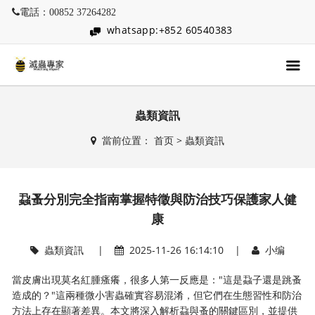
電話：00852 37264282
whatsapp:+852 60540383
蟲類資訊
當前位置：
首页
>
蟲類資訊
蝨蚤分別完全指南掌握特徵與防治技巧保護家人健
康
蟲類資訊
|
2025-11-26 16:14:10 |
小编
當皮膚出現莫名紅腫瘙癢，很多人第一反應是："這是蝨子還是跳蚤
造成的？"這兩種微小害蟲確實容易混淆，但它們在生態習性和防治
方法上存在顯著差異。本文將深入解析蝨與蚤的關鍵區別，並提供