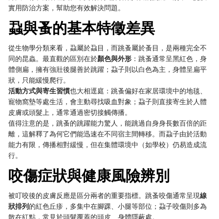
實用防治方案，幫助您有效解決問題。
蝨與蚤的基本特徵差異
從生物學分類來看，蝨屬於蝨目，而跳蚤屬於蚤目，是兩種完全不
同的昆蟲。最直觀的區別在於
顏色與外形
：跳蚤通常呈黑紅色，身
體側扁，擁有強壯後腿善於跳躍；蝨子則以白色為主，身體呈扁平
狀，只能緩慢爬行。
活動方式與寄生習慣
也大相逕庭：跳蚤偏好在家居環境中的地毯、
寵物窩墊等處生活，會主動尋找吸血對象；蝨子則直接寄生於人體
皮膚或頭髮上，通常通過密切接觸傳播。
值得注意的是，跳蚤的跳躍能力驚人，能跳過自身身長數百倍的距
離，這解釋了為何它們能迅速在不同宿主間轉移。而蝨子由於活動
能力有限，傳播相對緩慢，但在集體環境中（如學校）仍易造成流
行。
咬傷症狀與健康風險辨別
被叮咬後的皮膚反應是區分兩者的重要指標。跳蚤咬傷通常呈現
線
狀排列
的紅色丘疹，多集中在腳踝、小腿等部位；蝨子咬傷則多為
散在紅點，常見於頭髮覆蓋的頭皮、身體隱蔽處。