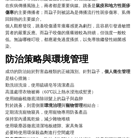
在疾病傳播風險上，兩者都是重要病媒。跳蚤是
鼠疫和地方性斑疹
傷寒
的主要傳播者；而蝨子則被認為是傳播流行性斑疹傷寒、虱傳
回歸熱的主要媒介。
個人觀察發現，跳蚤咬傷通常瘙癢感更為劇烈，且容易引發過敏體
質者的嚴重反應。而蝨子咬傷的瘙癢雖較為持續，但強度一般較
低。無論哪種叮咬，都應避免過度搔抓，以免導致繼發性細菌感
染。
防治策略與環境管理
成功的防治始於對害蟲種類的正確識別。針對蝨子，
個人衛生管理
是核心措施：
勤洗頭洗澡，使用硫磺皂等清潔產品
高溫處理衣物被褥（60℃以上熱水浸泡或熨燙）
使用細齒梳徹底清除頭髮上的蝨子與蟲卵
對於跳蚤，則需側重
環境治理
與
寵物管理
相結合：
定期清洗寵物寢具，使用寵物專用防蚤產品
保持室內通風乾燥，減少雜物堆積
使用吸塵器徹底清潔地板縫隙、家具角落
必要時使用環保殺蟲劑進行空間處理