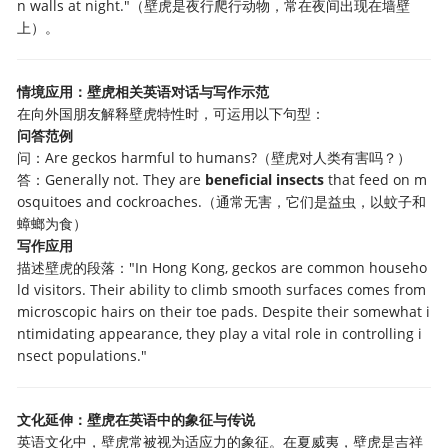
n walls at night."（壁虎是夜行爬行动物，常在夜间出现在墙壁
上）。
情境应用：壁虎相关英语对话与写作示范
在向外国朋友解释壁虎特性时，可运用以下句型：
问答范例
问：Are geckos harmful to humans?（壁虎对人类有害吗？）
答：Generally not. They are
beneficial insects
​ that feed on m
osquitoes and cockroaches.（通常无害，它们是益虫，以蚊子和
蟑螂为食）
写作应用
描述壁虎的段落："In Hong Kong, geckos are common househo
ld visitors. Their ability to climb smooth surfaces comes from
microscopic hairs on their toe pads. Despite their somewhat i
ntimidating appearance, they play a vital role in controlling i
nsect populations."
文化延伸：壁虎在英语中的象征与传说
英语文化中，壁虎常被视为适应力的象征。在夏威夷，壁虎是吉祥