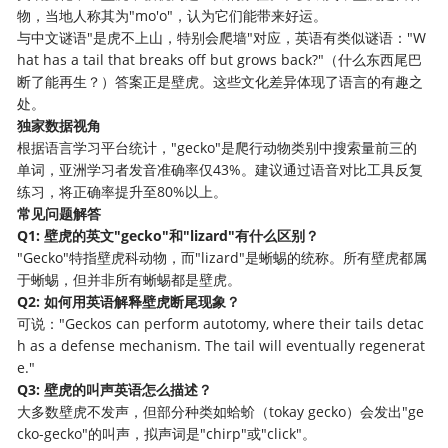
物，当地人称其为"mo'o"，认为它们能带来好运。
与中文谜语"是虎不上山，特别会爬墙"对应，英语有类似谜语："W
hat has a tail that breaks off but grows back?"（什么东西尾巴
断了能再生？）答案正是壁虎。这些文化差异体现了语言的有趣之
处。
独家数据视角
根据语言学习平台统计，"gecko"是爬行动物类别中搜索量前三的
单词，亚洲学习者发音准确率仅43%。建议通过语音对比工具反复
练习，将正确率提升至80%以上。
常见问题解答
Q1: 壁虎的英文"gecko"和"lizard"有什么区别？
"Gecko"特指壁虎科动物，而"lizard"是蜥蜴的统称。所有壁虎都属
于蜥蜴，但并非所有蜥蜴都是壁虎。
Q2: 如何用英语解释壁虎断尾现象？
可说："Geckos can perform autotomy, where their tails detac
h as a defense mechanism. The tail will eventually regenerat
e."
Q3: 壁虎的叫声英语怎么描述？
大多数壁虎不发声，但部分种类如蛤蚧（tokay gecko）会发出"ge
cko-gecko"的叫声，拟声词是"chirp"或"click"。