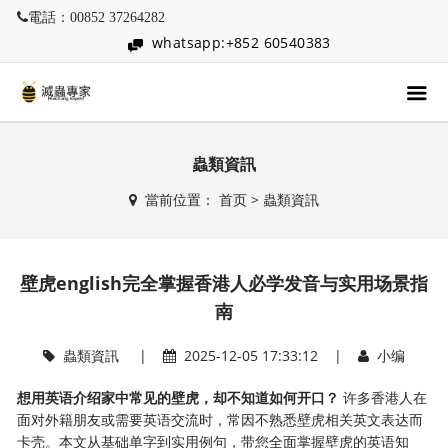
電話：00852 37264282
whatsapp:+852 60540383
蟲類資訊
當前位置：
首页
>
蟲類資訊
壁虎english完全掌握香港人必学发音与实用场景指
南
蟲類資訊
|
2025-12-05 17:33:12 |
小编
想用英语介绍家中常见的壁虎，却不知道如何开口？
​ 许多香港人在
面对外籍朋友或需要英语交流时，常因不熟悉壁虎相关英文表达而
卡壳。本文从基础单字到实用例句，带您全面掌握壁虎的英语知